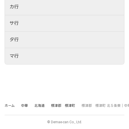
カ行
サ行
タ行
マ行
ホーム
中華
北海道
標津郡 標津町
標津郡 標津町 北５条東｜中華
© Demae-can Co., Ltd.