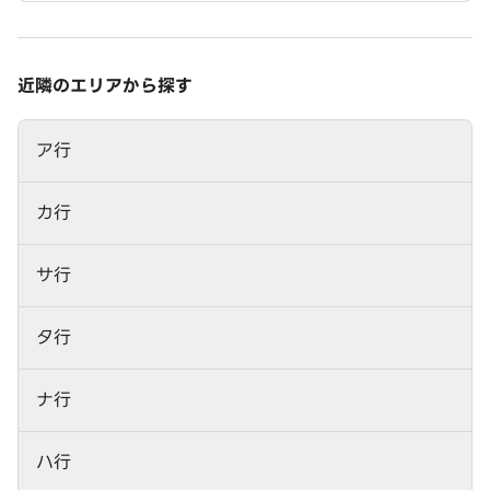
近隣のエリアから探す
ア行
カ行
サ行
タ行
ナ行
ハ行