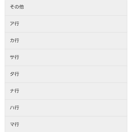
その他
ア行
カ行
サ行
タ行
ナ行
ハ行
マ行