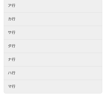
ア行
カ行
サ行
タ行
ナ行
ハ行
マ行