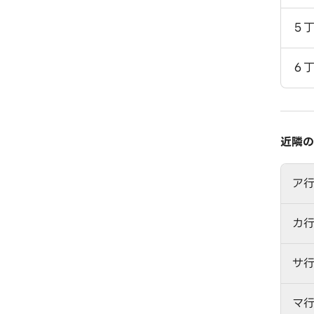
５
６
近隣の
ア
カ
サ
マ