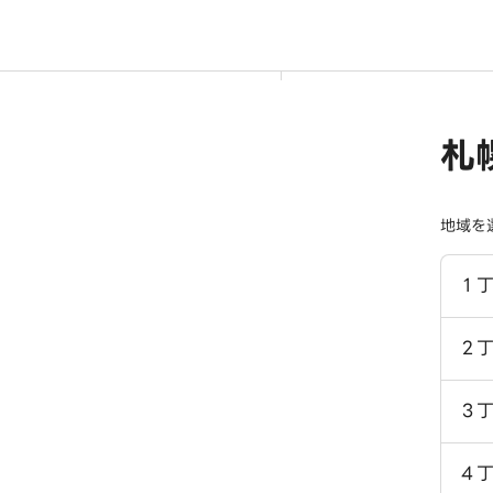
札
地域を
１
２
３
４