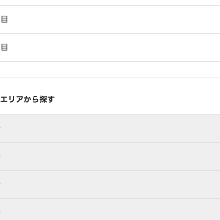
丁目
丁目
エリアから探す
行
行
行
行