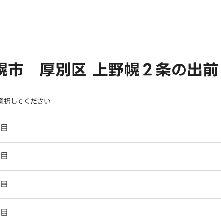
幌市 厚別区 上野幌２条の出
選択してください
丁目
丁目
丁目
丁目