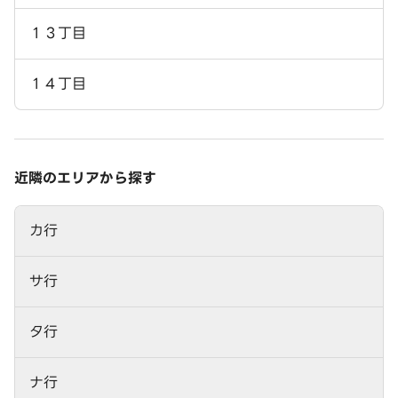
１３丁目
１４丁目
近隣のエリアから探す
カ行
サ行
タ行
ナ行