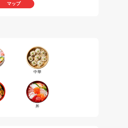
マップ
中華
丼