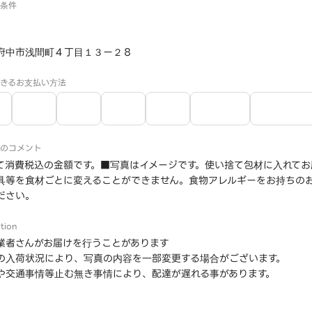
条件
府中市浅間町４丁目１３ー２８
きるお支払い方法
のコメント
て消費税込の金額です。■写真はイメージです。使い捨て包材に入れてお
具等を食材ごとに変えることができません。食物アレルギーをお持ちの
ださい。
tion
業者さんがお届けを行うことがあります
の入荷状況により、写真の内容を一部変更する場合がございます。
や交通事情等止む無き事情により、配達が遅れる事があります。