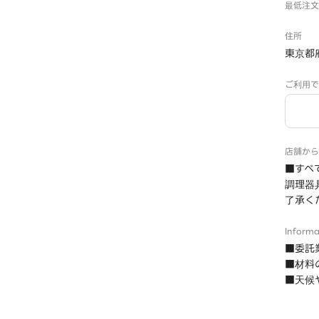
最低注文
住所
東京都
ご利用で
店舗から
■すべ
調理器
了承く
Informa
■委託
■材料
■天候