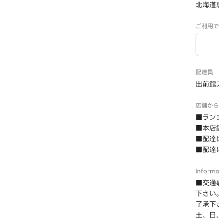
北海道
ご利用で
配達員
出前館
店舗から
■ラン
■本店
■配達
■配達
Informa
■交通
下さい
了承下
土、日