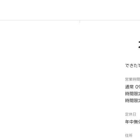
できた
営業時間
通常 09
時間限定
時間限定
定休日
年中無
住所