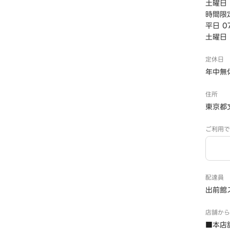
土曜日・
時間限定
平日 07
土曜日・
定休日
年中無
住所
東京都
ご利用で
配達員
出前館
店舗から
■本店