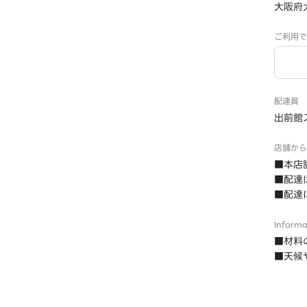
大阪府
ご利用で
配達員
出前館
店舗から
■本店
■配達
■配達
Informa
■材料
■天候