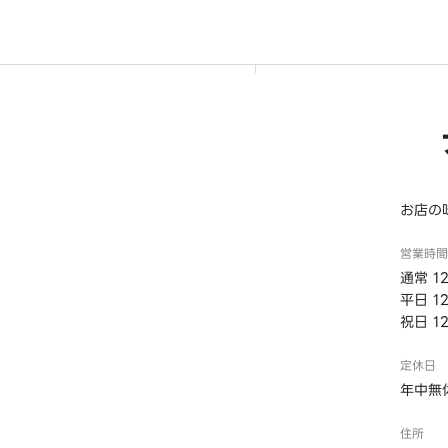
お店の
営業時間
通常 12
平日 12
祝日 12
定休日
年中無
住所