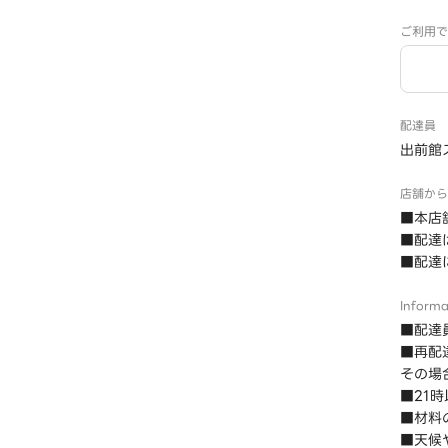
ご利用で
配達員
出前館
店舗から
■本店
■配達
■配達
Informa
■配達
■再配
その場
■21
■材料
■天候