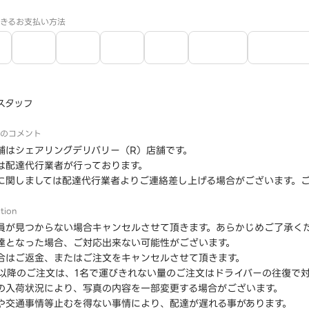
きるお支払い方法
スタッフ
のコメント
舗はシェアリングデリバリー（R）店舗です。
は配達代行業者が行っております。
に関しましては配達代行業者よりご連絡差し上げる場合がございます。
tion
員が見つからない場合キャンセルさせて頂きます。あらかじめご了承く
達となった場合、ご対応出来ない可能性がございます。
合はご返金、またはご注文をキャンセルさせて頂きます。
時以降のご注文は、1名で運びきれない量のご注文はドライバーの往復で
の入荷状況により、写真の内容を一部変更する場合がございます。
や交通事情等止むを得ない事情により、配達が遅れる事があります。