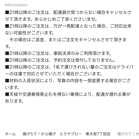
Information
■21時以降のご注文は、配達員が見つからない場合キャンセルさ
せて頂きます。あらかじめご了承くださいませ。
■21時以降のご注文は、万が一再配達となった場合、ご対応出来
ない可能性がございます。
その場合はご返金、またはご注文をキャンセルさせて頂きま
す。
■21時以降のご注文は、事前決済のみご利用頂けます。
■21時以降のご注文は、予約注文は受付しておりません。
■21時以降のご注文は、1名で運びきれない量のご注文はドライバ
ーの往復で対応させていただく場合がございます。
■材料の入荷状況により、写真の内容を一部変更する場合がござ
います。
■天候や交通事情等止むを得ない事情により、配達が遅れる事が
あります。
ホーム
揚げたて！から揚げ とりサブロー 東大宮7丁目店
揚げたて！