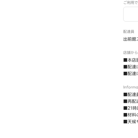
ご利用で
配達員
出前館
店舗から
■本店
■配達
■配達
Informa
■配達
■再配
■21
■材料
■天候