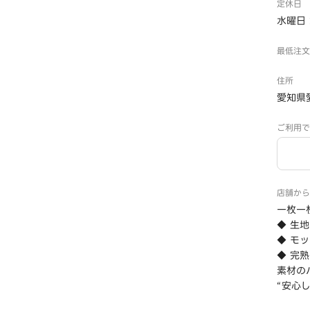
定休日
水曜日 2
最低注文
住所
愛知県
ご利用で
店舗から
一枚一
◆ 生
◆ モ
◆ 完
素材の
“安心