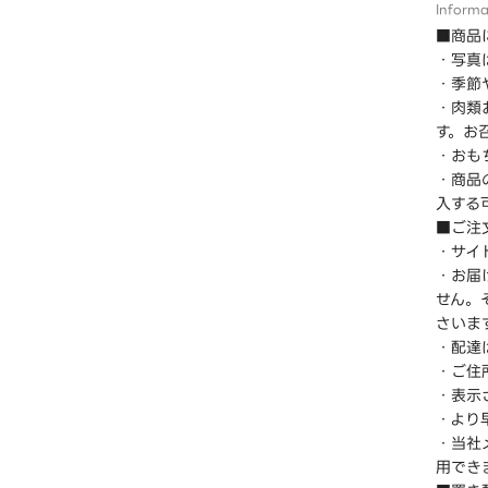
Informa
■商品
・写真
・季節
・肉類
す。お
・おも
・商品
入する
■ご注
・サイ
・お届
せん。
さいま
・配達
・ご住
・表示
・より
・当社
用でき