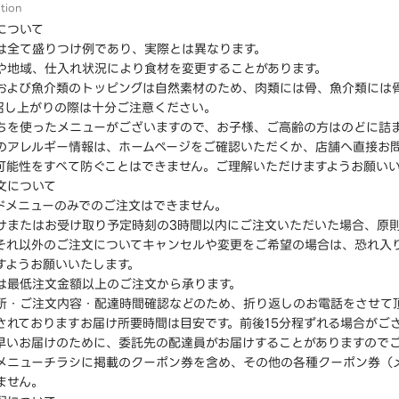
tion
について
は全て盛りつけ例であり、実際とは異なります。
や地域、仕入れ状況により食材を変更することがあります。
および魚介類のトッピングは自然素材のため、肉類には骨、魚介類には
召し上がりの際は十分ご注意ください。
ちを使ったメニューがございますので、お子様、ご高齢の方はのどに詰
のアレルギー情報は、ホームページをご確認いただくか、店舗へ直接お
可能性をすべて防ぐことはできません。ご理解いただけますようお願い
文について
ドメニューのみでのご注文はできません。
けまたはお受け取り予定時刻の3時間以内にご注文いただいた場合、原
それ以外のご注文についてキャンセルや変更をご希望の場合は、恐れ入
すようお願いいたします。
は最低注文金額以上のご注文から承ります。
所・ご注文内容・配達時間確認などのため、折り返しのお電話をさせて
されておりますお届け所要時間は目安です。前後15分程ずれる場合がご
早いお届けのために、委託先の配達員がお届けすることがありますので
メニューチラシに掲載のクーポン券を含め、その他の各種クーポン券（
ません。