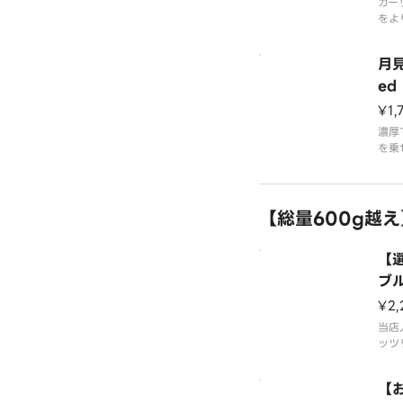
ライ
ガー
りま
をよ
牛肉
【商
な粗
月見
粗挽
うぞ
添え
い。
ed
¥1,
ライ
りま
濃厚
を乗
【商
ース
粗挽
す！
添え
牛肉
【総量600g越え
ライ
な粗
フラ
うぞ
い。
【
ライ
ブル
りま
ub
¥2,
【商
当店
粗挽
ッツ
牛肉
な粗
【
どう