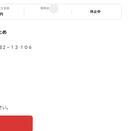
注文金額
標準送料
ステータス
休止中
1円
ため
目２－１３ １０６
さい。