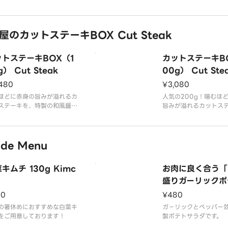
ロッコリーのヘルシーBOX
。
ちらの商品は、ライスは付い
のカットステーキBOX Cut Steak
りません。※
品内容】
ットステーキBOX（1
カットステーキB
きハンバーグ
野菜
g） Cut Steak
00g） Cut Ste
ッコリー
480
¥3,080
ソース
ほどに赤身の旨みが溢れるカ
人気の200g！噛むほ
ステーキを、特製の和風醤油
旨みが溢れるカットス
スでお楽しみください！
特製の和風醤油ソース
ください！
スは大盛無料でご用意してお
de Menu
す。
ライスは大盛無料でご
リックライスへの変更が可能
ります。
。
ガーリックライスへの
キムチ 130g Kimc
お肉に良く合う「
載のグラム数は、ステーキの
です。
の状態での表記です。
※記載のグラム数は、
盛りガーリックポ
生肉の状態での表記で
ラダ」 Garlic P
20
¥480
品内容】
Salad
トステーキ
【商品内容】
の箸休めにおすすめな白菜キ
ガ－リックとペッパー
カッ
をご用意しております！
製ポテトサラダです。