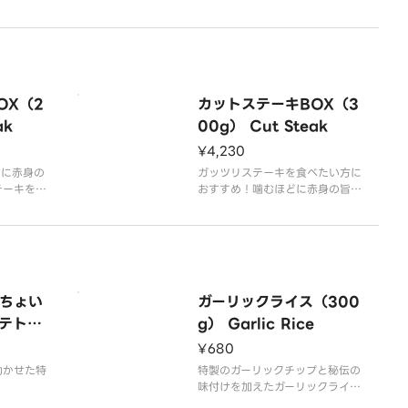
OX（2
カットステーキBOX（3
ak
00g） Cut Steak
¥4,230
どに赤身の
ガッツリステーキを食べたい方に
テーキを、
おすすめ！噛むほどに赤身の旨み
でお楽しみ
が溢れるカットステーキを、特製
の和風醤油ソースでお楽しみくだ
さい！
用意してお
ライスは大盛無料でご用意してお
変更が可能
ります。
ちょい
ガーリックライス（300
ガーリックライスへの変更が可能
ステーキの
です。
テトサ
g） Garlic Rice
す。
※記載のグラム数は、ステーキの
otato
¥680
生肉の状態での表記です
効かせた特
特製のガーリックチップと秘伝の
味付けを加えたガーリックライス
です！