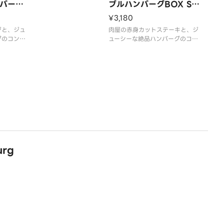
堪能くださ
バーグ
どうぞお腹いっぱいご堪能くださ
ブルハンバーグBOX St
い。
＆ Dou
eak ＆ Double Hamb
¥3,180
urg
類のソー
ジと、ジュ
お好みに合わせて、2種類のソー
肉屋の赤身カットステーキと、ジ
す。
グのコン
スをお選びいただけます。
ューシーな絶品ハンバーグのコン
用意してお
満足ハンバ
ライスは大盛無料でご用意してお
ビ！ダブルで味わう大満足ハンバ
ーグです。
類のソー
お好みに合わせて、2種類のソー
す。
スをお選びいただけます。
用意してお
ライスは大盛無料でご用意してお
ります。
【商品内容】
グ
ダブル粗挽きハンバーグ
カットステーキ
rg
添え