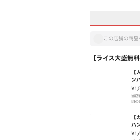
【ライス大盛無料】
【人
ンバ
e 
¥1,
g
当店
肉の
との
牛肉
【
な粗
うぞ
ハン
い。
Ha
¥1,