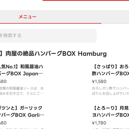
メニュー
肉屋の絶品ハンバーグBOX Hamburg
気No.1】和風醤油ハ
【さっぱり】おろ
ーグBOX Japanes
酢ハンバーグBOX 
Soy Sauce Hambur
sh Ponzu Ham
580
¥1,580
自慢の和風醤油ソースは、お
おろしポン酢でハンバ
旨みを引き立て、さらにご飯
ぱりとお召し上がりい
相性も抜群です！
す！
と豚肉を使用したジューシー
牛肉と豚肉を使用した
ガツンと】ガーリック
【とろーり】月見
挽きハンバーグBOXを、ど
な粗挽きハンバーグBO
お腹いっぱいご堪能くださ
バーグBOX Garlic
うぞお腹いっぱいご堪
ヨハンバーグBOX 
い。
mburg
d Egg Teriyak
680
¥1,780
Hamburg