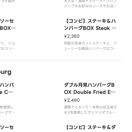
用意してお
マヨが絡み
ライスは大盛無料でご用意してお
大人気！濃厚チェダーチーズハン
！
ります。
バーグをお好みのソースでお召し
ジューシー
上がりいただけます！
Xを、ど
【商品内容】
牛肉と豚肉を使用したジューシー
ソーセ
【コンビ】ステーキ＆ハ
しみくださ
粗挽きハンバーグ
な粗挽きハンバーグBOXを、ど
OX S
添え野
うぞお腹いっぱいお楽しみくださ
ンバーグBOX Steak ＆
い。
burg
Hamburg
¥2,380
用意してお
ジと、ジュ
ライスは大盛無料でご用意してお
肉屋の赤身カットステーキと、ジ
グのコン
ります。
ューシーな絶品ハンバーグのコン
お召し上が
ビ！お好みのソースでお召し上が
【商品内容】
りいただけます！
ジューシー
牛肉と豚肉を使用したジューシー
urg
Xを、ど
な粗挽きハンバーグBOXを、ど
しみくださ
うぞお腹いっぱいお楽しみくださ
い。
ハンバ
ダブル月見ハンバーグB
用意してお
ライスは大盛無料でご用意してお
e Che
OX Double Fried Egg
ります。
Hamburg
¥2,480
【商品内容】
枚使用し
濃厚でとろ〜り！半熟の目玉焼き
バーグで
を2枚使用したガッツリダブルハ
ンバーグです！
ジューシー
牛肉と豚肉を使用したジューシー
ソーセ
【コンビ】ステーキ＆ダ
OXを、
な粗挽きのハンバーグBOXを、