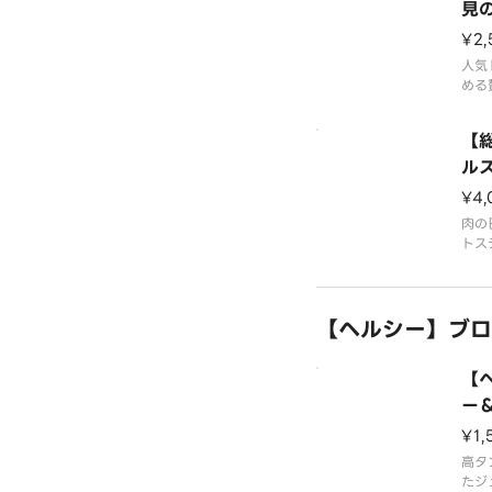
い。
見
OX
¥2,
お好
Eg
スを
人気
ライ
g
める
りま
牛肉
な粗
【
【商
Xを
くだ
ル
バー
¥4,
お好
ea
スを
肉の
ライ
トス
りま
ハン
わう
【ヘルシー】ブロッコ
お好
スを
ライ
【
りま
ー＆
【商
oc
¥1,
ダブ
ダブ
高タ
たジ