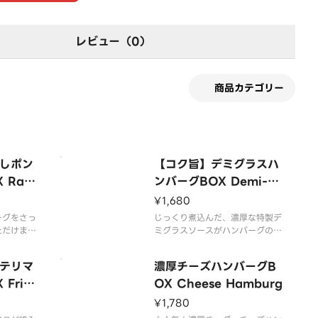
レビュー（0）
商品カテゴリー
しポン
【コク旨】デミグラスハ
Radi
ンバーグBOX Demi-gl
burg
ace Hamburg
¥1,680
ーグをさっ
じっくり煮込んだ、濃厚な特製デ
ただけま
ミグラスソースがハンバーグの旨
みを引き立たせます！
ジューシー
牛肉と豚肉を使用したジューシー
テリマ
濃厚チーズハンバーグB
Xを、ど
な粗挽きハンバーグBOXを、ど
能くださ
Frie
うぞお腹いっぱいお楽しみくださ
OX Cheese Hamburg
い。
i Mayo
¥1,780