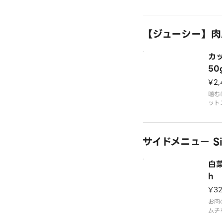
とブ
です
※こ
【ジューシー】肉屋
てお
【商
カ
粗挽
添え
50
ブロ
¥2,
選択
噛む
ット
ソー
ライ
サイドメニュー Si
りま
ガー
です
白菜
※記
生肉
h
¥3
【商
カッ
お肉
添え
ムチ