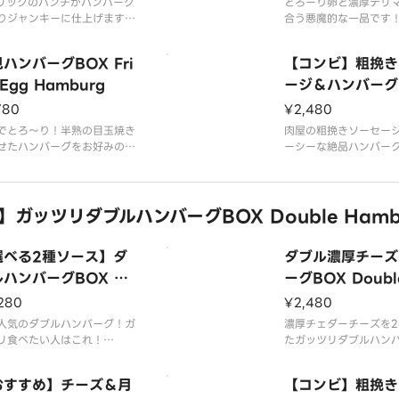
スは大盛無料でご用意してお
リックのパンチがハンバーグ
ライスは大盛無料でご
とろーり卵と濃厚テリ
す。
りジャンキーに仕上げます！
ります。
合う悪魔的な一品です
と豚肉を使用したジューシー
牛肉と豚肉を使用した
品内容】
挽きハンバーグBOXを、ど
【商品内容】
な粗挽きハンバーグBO
ハンバーグBOX Fri
【コンビ】粗挽き
きハンバーグ
お腹いっぱいお楽しみくださ
粗挽きハンバーグ
うぞお腹いっぱいお楽
野菜
 Egg Hamburg
添え野菜
い。
ージ＆ハンバーグB
ライス
ausage ＆ Ham
780
¥2,480
スは大盛無料でご用意してお
おろしポ
ライスは大盛無料でご
す。
でとろ〜り！半熟の目玉焼き
ります。
肉屋の粗挽きソーセー
せたハンバーグをお好みのソ
ーシーな絶品ハンバー
品内容】
でお召し上がりいただけま
【商品内容】
ビ！お好みのソースで
きハンバーグ
粗挽きハンバーグ
りいただけます！
野菜
と豚肉を使用したジューシー
添え野菜
牛肉と豚肉を使用した
】ガッツリダブルハンバーグBOX Double Hamb
ス
挽きハンバーグBOXを、ど
ライス
な粗挽きハンバーグBO
イド
お腹いっぱいお楽しみくださ
目玉焼き
うぞお腹いっぱいお楽
テリヤ
い。
選べる2種ソース】ダ
ダブル濃厚チーズ
スは大盛無料でご用意してお
ライスは大盛無料でご
ハンバーグBOX Do
ーグBOX Doubl
す。
ります。
le Hamburg
ese Hamburg
280
¥2,480
品内容】
人気のダブルハンバーグ！ガ
濃厚チェダーチーズを2
き目玉焼
リ食べたい人はこれ！
たガッツリダブルハン
と豚肉を使用したジューシー
す！
挽きのハンバーグBOXを、
牛肉と豚肉を使用した
おすすめ】チーズ＆月
【コンビ】粗挽き
ぞお腹いっぱいご堪能くださ
な粗挽きのハンバーグB