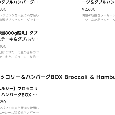
のダブルハンバーグB
どうぞお腹いっぱいご
ージ＆ダブルハン
い。
 Cheese ＆ Fried
BOX Sausage 
580
¥2,680
みに合わせて、2種類のソー
g Double Hambur
ble Hamburg
お選びいただけます。
トッピングを一度に両方楽し
お好みに合わせて、2種
肉屋の粗挽きソーセー
スは大盛無料でご用意してお
贅沢ダブルハンバーグです！
スをお選びいただけま
ーシーな絶品ハンバー
す。
と豚肉を使用したジューシー
ライスは大盛無料でご
ビ！ダブルで味わう大
挽きのダブルハンバーグBO
ります。
ーグです。
総量800g超え】ダブ
品内
、どうぞお腹いっぱいご堪能
さい。
ステーキ＆ダブルハン
お好みに合わせて、2種
スをお選びいただけま
グBOX Double St
080
みに合わせて、2種類のソー
ライスは大盛無料でご
k ＆ Hamburg
お選びいただけます。
日はこれだ！肉屋の赤身カッ
ります。
スは大盛無料でご用意してお
テーキと、ジューシーな絶品
す。
バーグのコンビ！ダブルで味
【商品内容】
大満足ハンバーグです。
ダブル粗挽きハンバー
ソーセージ
リー＆ハンバーグBOX Broccoli ＆ Hambu
みに合わせて、2種類のソー
お選びいただけます。
スは大盛無料でご用意してお
ヘルシー】ブロッコリ
す。
ハンバーグBOX Br
品内容】
coli ＆ Hamburg
580
ル粗挽きハンバーグ
ンパク！牛肉と豚肉を使用し
ューシーな粗挽きハンバーグ