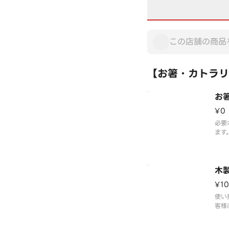
【お箸・カトラリ
お
¥0
必要
ます
を上
写真
木
¥10
使い
客様
いた
カト