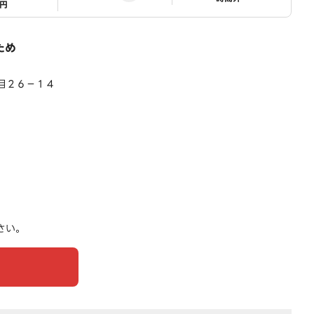
1円
ため
目２６－１４
さい。