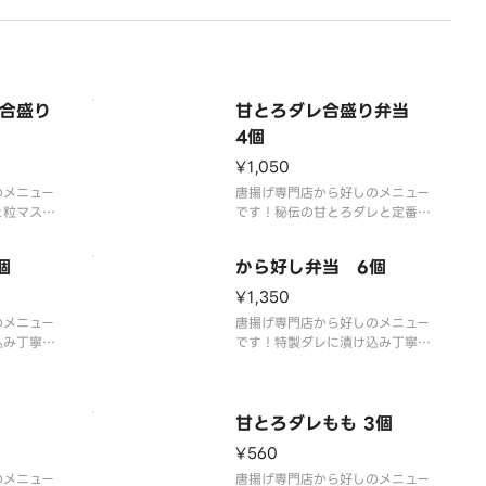
合盛り
甘とろダレ合盛り弁当
4個
¥1,050
のメニュー
唐揚げ専門店から好しのメニュー
と粒マスタ
です！秘伝の甘とろダレと定番の
ソースと定
ももから揚げの両方が楽しめま
合い盛りで
す。
個
から好し弁当 6個
¥1,350
のメニュー
唐揚げ専門店から好しのメニュー
込み丁寧に
です！特製ダレに漬け込み丁寧に
」こだわり
衣付けした「から好し」こだわり
のももから揚げです。
甘とろダレもも 3個
¥560
のメニュー
唐揚げ専門店から好しのメニュー