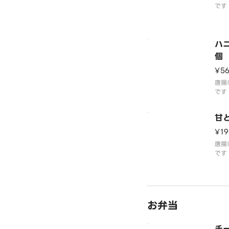
です
もも
ハ
個
¥5
唐揚
です
ード
楽し
甘
¥19
唐揚
です
たも
お弁当
チ