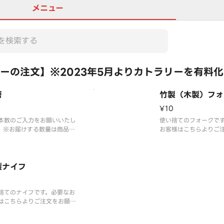
メニュー
ーの注文】※2023年5月よりカトラリーを有料
箸
竹製（木製）フォ
¥10
本数のご入力をお願いいたし
使い捨てのフォークで
。※お届けする数量は商品数
お客様はこちらよりご
限とさせていただきます。※
いいたします。※2023
はイメージです。
りカトラリーを有料化
す。ご理解とご協力の
製ナイフ
お願いいたします。※
ージです。
捨てのナイフです。必要なお
はこちらよりご注文をお願い
します。※2023年5月より
ラリーを有料化しておりま