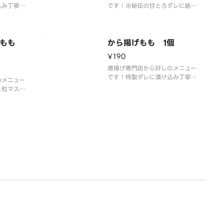
込み丁寧に
です！※秘伝の甘とろダレに絡め
」こだわり
たももから揚げ。
ドもも
から揚げもも 1個
¥190
唐揚げ専門店から好しのメニュー
です！特製ダレに漬け込み丁寧に
のメニュー
衣付けした「から好し」こだわり
と粒マスタ
のももから揚げです。
ソースをお