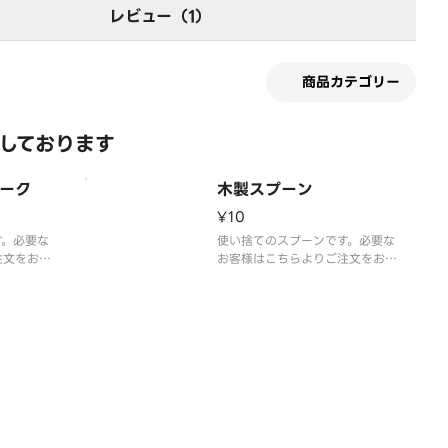
レビュー（1）
商品カテゴリー
化しております
ーク
木製スプーン
¥10
す。必要な
使い捨てのスプーンです。必要な
注文をお願
お客様はこちらよりご注文をお願
年5月よ
いいたします。※2023年5月よ
しておりま
りカトラリーを有料化しておりま
程よろしく
す。ご理解とご協力の程よろしく
写真はイメ
お願いいたします。※写真はイメ
ージです。