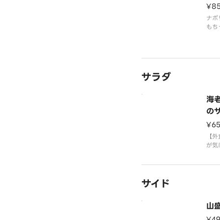
¥8
ナポ
もち
たっ
組み
しめ
サラダ
海
の
¥6
【外
が気
て】
り！
特に
サイド
る国
新登
老、
山
ドを
¥4