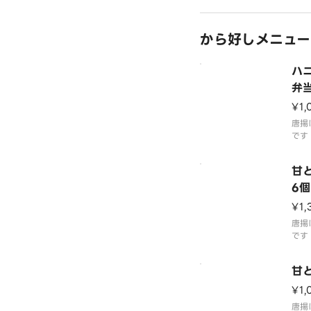
す。
お願
ージ
から好しメニュー
ハ
弁
¥1,
唐揚
です
ード
番の
甘
す。
6個
¥1,
唐揚
です
もも
す。
甘
¥1,
唐揚