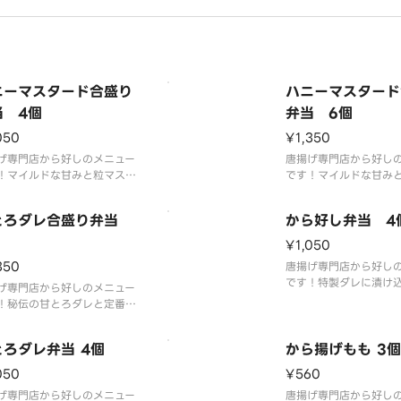
ご理解とご協力の程よろしく
いいたします。※写真はイメ
です。
ニーマスタード合盛り
ハニーマスタード
当 4個
弁当 6個
050
¥1,350
げ専門店から好しのメニュー
唐揚げ専門店から好し
！マイルドな甘みと粒マスタ
です！マイルドな甘み
の香り際立つ特製ソースと定
ードの香り際立つ特製
ももから揚げとの合い盛りで
番のももから揚げとの
とろダレ合盛り弁当
から好し弁当 4
す。
¥1,050
350
唐揚げ専門店から好し
です！特製ダレに漬け
げ専門店から好しのメニュー
衣付けした「から好し
！秘伝の甘とろダレと定番の
のももから揚げです。
から揚げの両方が楽しめま
とろダレ弁当 4個
から揚げもも 3個
050
¥560
げ専門店から好しのメニュー
唐揚げ専門店から好し