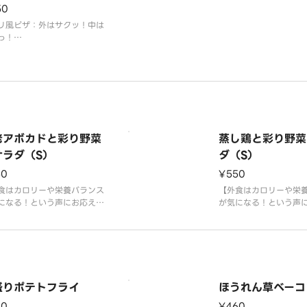
50
リ風ピザ：外はサクッ！中は
っ！
ぷりのコーンとマヨネーズの
合わせで大人から子供まで楽
るピザです。
老アボカドと彩り野菜
蒸し鶏と彩り野菜
サラダ（S）
ダ（S）
50
¥550
食はカロリーや栄養バランス
【外食はカロリーや栄
になる！という声にお応えし
が気になる！という声
 ベータカロテンがたっぷ
て】 ベータカロテンが
栄養価の高い“野菜の王様”
り！栄養価の高い“野菜
サラダで美味しく召し上がれ
特にサラダで美味しく
産ケールを使用したサラダが
る国産ケールを使用し
場。タンパク質が豊富な海
新登場。タンパク質が
食べ応えもバッチリのアボカ
鶏を使用したボリュー
盛りポテトフライ
ほうれん草ベーコ
組み合わせたボリュ
ラダです。コブドレッ
90
¥460