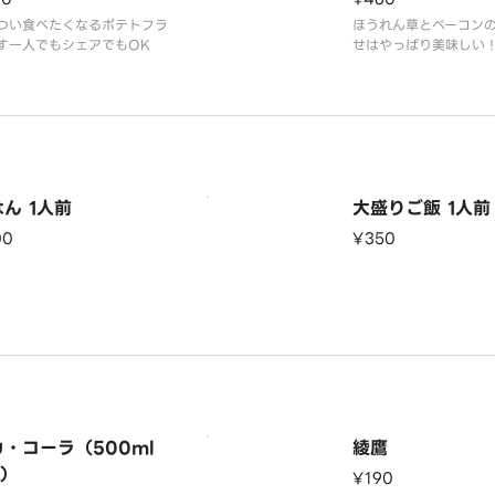
つい食べたくなるポテトフラ
ほうれん草とベーコン
す一人でもシェアでもOK
せはやっぱり美味しい
ん 1人前
大盛りご飯 1人前
00
¥350
・コーラ（500ml
綾鷹
t）
¥190