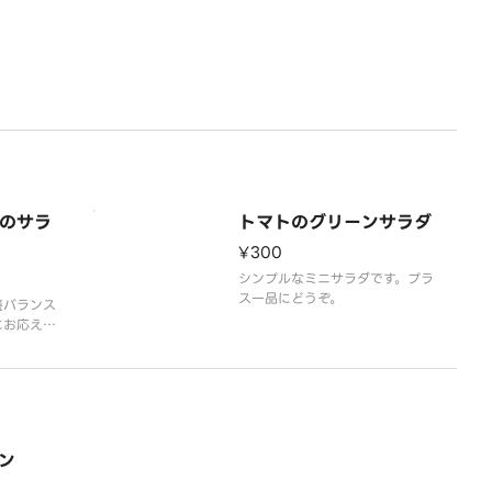
のサラ
トマトのグリーンサラダ
¥300
シンプルなミニサラダです。プラ
ス一品にどうぞ。
養バランス
にお応えし
たっぷ
の王様”
召し上がれ
たサラダが
豊富な蒸し
ム満点のサ
ン