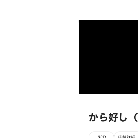
から好し（
1件のレビュー
3
(
1
)
店舗詳細