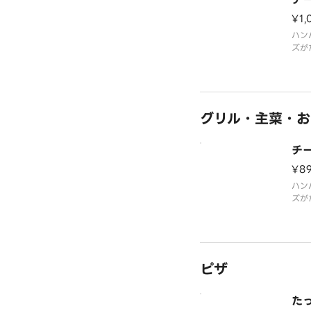
¥1,
ハン
ズが
ハン
グリル・主菜・お
チ
¥8
ハン
ズが
ハン
ピザ
た