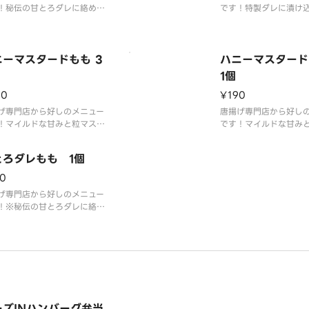
！秘伝の甘とろダレに絡めた
です！特製ダレに漬け
から揚げのお弁当です。
衣付けした「から好し
のももから揚げです。
ニーマスタードもも 3
ハニーマスター
1個
60
¥190
げ専門店から好しのメニュー
唐揚げ専門店から好し
！マイルドな甘みと粒マスタ
です！マイルドな甘み
の香り際立つ特製ソースをお
ードの香り際立つ特製
みください
楽しみください
とろダレもも 1個
0
げ専門店から好しのメニュー
！※秘伝の甘とろダレに絡め
もから揚げ。
ーズINハンバーグ弁当