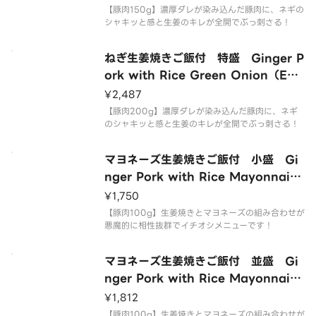
【豚肉150g】濃厚ダレが染み込んだ豚肉に、ネギの
シャキッと感と生姜のキレが全開でぶっ刺さる！
ねぎ生姜焼きご飯付 特盛 Ginger P
ork with Rice Green Onion（Extr
a Large）
¥2,487
【豚肉200g】濃厚ダレが染み込んだ豚肉に、ネギ
のシャキッと感と生姜のキレが全開でぶっ刺さる！
マヨネーズ生姜焼きご飯付 小盛 Gi
nger Pork with Rice Mayonnaise
（Small）
¥1,750
【豚肉100g】生姜焼きとマヨネーズの組み合わせが
悪魔的に相性抜群でイチオシメニューです！
マヨネーズ生姜焼きご飯付 並盛 Gi
nger Pork with Rice Mayonnaise
（Regular）
¥1,812
【豚肉100g】生姜焼きとマヨネーズの組み合わせが