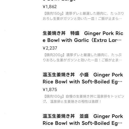
¥1,862
【豚肉150g】濃厚ダレと厳選した豚肉に、たっぷり
おろし生姜がガツンと効いた一皿！ご飯が止まらな
い男メシの王道、生姜焼き丼です。生姜焼きの脂の
旨みとご飯の相性が抜群！お米がすすむ事間違い無
生姜焼き丼 特盛 Ginger Pork Ric
し！是非当店の生姜焼き丼をお召し上がり下さい！
e Bowl with Garlic（Extra Larg
e）
¥2,237
【豚肉200g】濃厚ダレと厳選した豚肉に、たっぷ
りおろし生姜がガツンと効いた一皿！ご飯が止まら
ない男メシの王道、生姜焼き丼です。生姜焼きの脂
の旨みとご飯の相性が抜群！お米がすすむ事間違い
温玉生姜焼き丼 小盛 Ginger Pork
無し！是非当店の生姜焼き丼をお召し上がり下さ
い！
Rice Bowl with Soft-Boiled Egg
（small）
¥1,875
【豚肉100g】自慢の生姜焼き丼に温泉卵をトッピン
グ。 温泉卵と生姜焼きの相性は抜群！
温玉生姜焼き丼 並盛 Ginger Pork
Rice Bowl with Soft-Boiled Egg