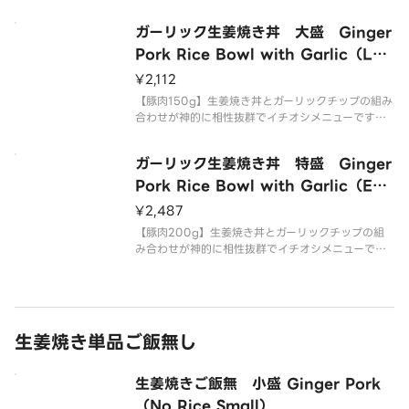
食感をお楽しみ下さい！
ガーリック生姜焼き丼 大盛 Ginger
Pork Rice Bowl with Garlic（Lar
ge）
¥2,112
【豚肉150g】生姜焼き丼とガーリックチップの組み
合わせが神的に相性抜群でイチオシメニューです！
食感をお楽しみ下さい！
ガーリック生姜焼き丼 特盛 Ginger
Pork Rice Bowl with Garlic（Extr
a Large）
¥2,487
【豚肉200g】生姜焼き丼とガーリックチップの組
み合わせが神的に相性抜群でイチオシメニューで
す！食感をお楽しみ下さい！
生姜焼き単品ご飯無し
生姜焼きご飯無 小盛 Ginger Pork
（No Rice Small）