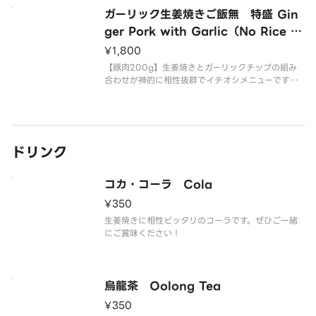
ガーリック生姜焼きご飯無 特盛 Gin
ger Pork with Garlic（No Rice E
xtra Large）
¥1,800
【豚肉200g】生姜焼きとガーリックチップの組み
合わせが神的に相性抜群でイチオシメニューです！
食感をお楽しみ下さい！
ドリンク
コカ・コーラ Cola
¥350
生姜焼きに相性ピッタリのコーラです。ぜひご一緒
にご賞味ください！
烏龍茶 Oolong Tea
¥350