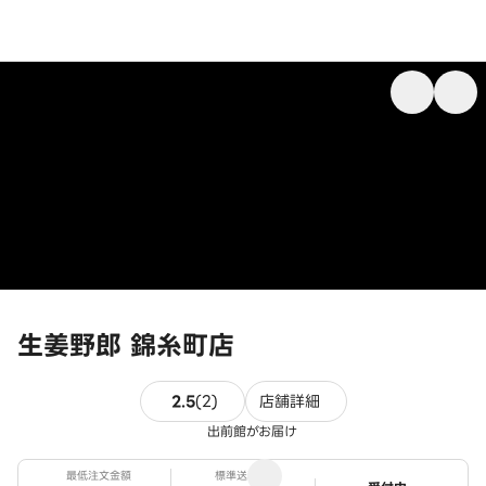
生姜野郎 錦糸町店
2件のレビュー
2.5
(
2
)
店舗詳細
出前館がお届け
最低注文金額
標準送料