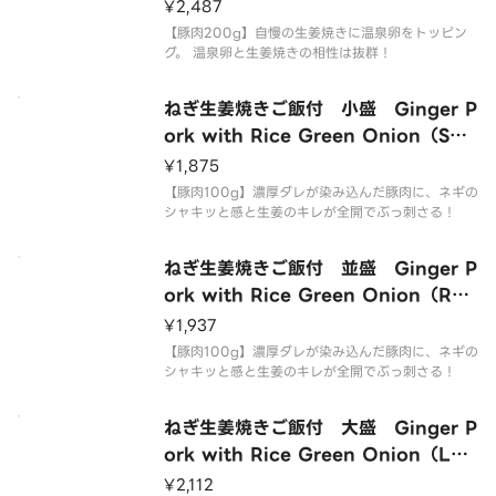
xtra Large）
¥2,487
【豚肉200g】自慢の生姜焼きに温泉卵をトッピン
グ。 温泉卵と生姜焼きの相性は抜群！
ねぎ生姜焼きご飯付 小盛 Ginger P
ork with Rice Green Onion（Sm
all）
¥1,875
【豚肉100g】濃厚ダレが染み込んだ豚肉に、ネギの
シャキッと感と生姜のキレが全開でぶっ刺さる！
ねぎ生姜焼きご飯付 並盛 Ginger P
ork with Rice Green Onion（Reg
ular）
¥1,937
【豚肉100g】濃厚ダレが染み込んだ豚肉に、ネギの
シャキッと感と生姜のキレが全開でぶっ刺さる！
ねぎ生姜焼きご飯付 大盛 Ginger P
ork with Rice Green Onion（Lar
ge）
¥2,112