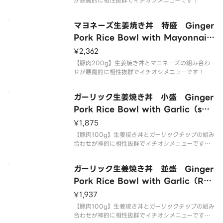
が悪魔的に相性抜群でイチオシメニューです！
マヨネーズ生姜焼き丼 特盛 Ginger
Pork Rice Bowl with Mayonnais
e（Extra Large）
¥2,362
【豚肉200g】生姜焼き丼とマヨネーズの組み合わ
せが悪魔的に相性抜群でイチオシメニューです！
ガーリック生姜焼き丼 小盛 Ginger
Pork Rice Bowl with Garlic（sma
ll）
¥1,875
【豚肉100g】生姜焼き丼とガーリックチップの組み
合わせが神的に相性抜群でイチオシメニューです！
食感をお楽しみ下さい！
ガーリック生姜焼き丼 並盛 Ginger
Pork Rice Bowl with Garlic（Reg
ular）
¥1,937
【豚肉100g】生姜焼き丼とガーリックチップの組み
合わせが神的に相性抜群でイチオシメニューです！