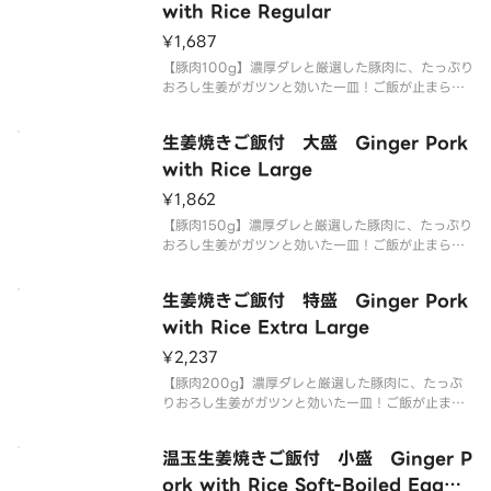
い！
with Rice Regular
¥1,687
【豚肉100g】濃厚ダレと厳選した豚肉に、たっぷり
おろし生姜がガツンと効いた一皿！ご飯が止まらな
い男メシの王道、生姜焼き定食です。生姜焼きの脂
の旨みとご飯の相性が抜群！お米がすすむ事間違い
生姜焼きご飯付 大盛 Ginger Pork
無し！是非当店の生姜焼き定食をお召し上がり下さ
い！
with Rice Large
¥1,862
【豚肉150g】濃厚ダレと厳選した豚肉に、たっぷり
おろし生姜がガツンと効いた一皿！ご飯が止まらな
い男メシの王道、生姜焼き定食です。生姜焼きの脂
の旨みとご飯の相性が抜群！お米がすすむ事間違い
生姜焼きご飯付 特盛 Ginger Pork
無し！是非当店の生姜焼き定食をお召し上がり下さ
い！
with Rice Extra Large
¥2,237
【豚肉200g】濃厚ダレと厳選した豚肉に、たっぷ
りおろし生姜がガツンと効いた一皿！ご飯が止まら
ない男メシの王道、生姜焼き定食です。生姜焼きの
脂の旨みとご飯の相性が抜群！お米がすすむ事間違
温玉生姜焼きご飯付 小盛 Ginger P
い無し！是非当店の生姜焼き定食をお召し上がり下
さい！
ork with Rice Soft-Boiled Egg（S