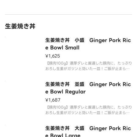
食感をお楽しみ下さい！
生姜焼き丼
生姜焼き丼 小盛 Ginger Pork Ric
e Bowl Small
¥1,625
【豚肉100g】濃厚ダレと厳選した豚肉に、たっぷり
おろし生姜がガツンと効いた一皿！ご飯が止まらな
い男メシの王道、生姜焼き丼です。生姜焼きの脂の
旨みとご飯の相性が抜群！お米がすすむ事間違い無
生姜焼き丼 並盛 Ginger Pork Ric
し！是非当店の生姜焼き丼をお召し上がり下さい！
e Bowl Regular
¥1,687
【豚肉100g】濃厚ダレと厳選した豚肉に、たっぷり
おろし生姜がガツンと効いた一皿！ご飯が止まらな
い男メシの王道、生姜焼き丼です。生姜焼きの脂の
旨みとご飯の相性が抜群！お米がすすむ事間違い無
生姜焼き丼 大盛 Ginger Pork Ric
し！是非当店の生姜焼き丼をお召し上がり下さい！
e Bowl Large