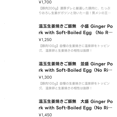
¥1,700
【豚肉200g】濃厚ダレと厳選した豚肉に、たっぷ
りおろし生姜がガツンと効いた一皿！男メシの王
道、生姜焼きです。是非当店の生姜焼きをお召し上
がり下さい！
温玉生姜焼きご飯無 小盛 Ginger Po
rk with Soft-Boiled Egg （No Ric
e Small）
¥1,250
【豚肉100g】自慢の生姜焼きに温泉卵をトッピン
グ。 温泉卵と生姜焼きの相性は抜群！
温玉生姜焼きご飯無 並盛 Ginger Po
rk with Soft-Boiled Egg（No Ric
e Regular）
¥1,300
【豚肉100g】自慢の生姜焼きに温泉卵をトッピン
グ。 温泉卵と生姜焼きの相性は抜群！
温玉生姜焼きご飯無 大盛 Ginger Po
rk with Soft-Boiled Egg（No Ric
e Large）
¥1,450