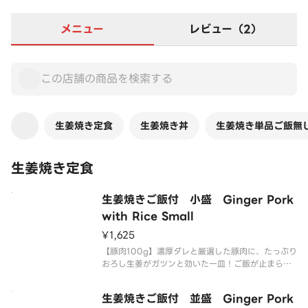
メニュー
レビュー（2）
生姜焼き定食
生姜焼き丼
生姜焼き単品ご飯無
生姜焼き定食
生姜焼きご飯付 小盛 Ginger Pork
with Rice Small
¥1,625
【豚肉100g】濃厚ダレと厳選した豚肉に、たっぷり
おろし生姜がガツンと効いた一皿！ご飯が止まらな
い男メシの王道、生姜焼き定食です。生姜焼きの脂
の旨みとご飯の相性が抜群！お米がすすむ事間違い
生姜焼きご飯付 並盛 Ginger Pork
無し！是非当店の生姜焼き定食をお召し上がり下さ