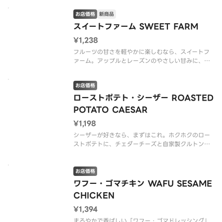
からこそ、味が立つ！これが…CRISPの新しい定番
サラダです！（*グルテンを含む）（v ヴィーガン）
お店価格
新商品
スイートファーム SWEET FARM
※アレルゲン情報はC
¥1,238
フルーツの甘さを軽やかに楽しむなら、スイートフ
ァーム。アップルとレーズンのやさしい甘みに、セ
ロリのシャキッと感が心地よく重なります。ロース
ト豆腐で満足感もきちんと。すっきりいきたい日に
お店価格
選びたい、爽やかで清涼感のあるサラダです。（v
ヴィーガン）
ローストポテト・シーザー ROASTED
POTATO CAESAR
※アレルゲン
¥1,198
シーザーが好きなら、まずはこれ。ホクホクのロー
ストポテトに、チェダーチーズと自家製クルトンの
コク、スパイシーブロッコリのキレが重なって、シ
ーザーの完成度をもう一段引き上げました。これ
は…新しい定番サラダになる予感！（*グルテンを含
お店価格
む）
ワフー・ゴマチキン WAFU SESAME
CHICKEN
※アレルゲン情報はCR
¥1,394
まろやかで香ばしい「ワフー・ゴマドレッシング」