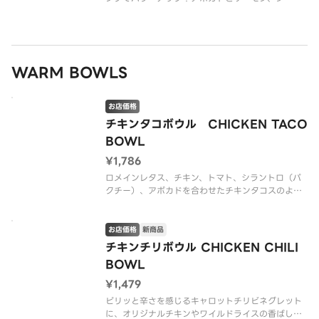
ードレッシングの組み合わせはまさに王道。さらに
サーモンにはビタミンも必須脂肪酸もたっぷりで
す。（グルテンを含む）
※アレルゲン情報はCRISP SALAD WORK
WARM BOWLS
お店価格
チキンタコボウル CHICKEN TACO
BOWL
¥1,786
ロメインレタス、チキン、トマト、シラントロ（パ
クチー）、アボカドを合わせたチキンタコスのよう
な味わい。ドレッシングは雑穀米と相性の良いキャ
ロットチリビネグレットで、ピリッと甘辛いボウ
ル。（*グルテンを含む）（押し麦 （大麦）を含
お店価格
新商品
む）
チキンチリボウル CHICKEN CHILI
BOWL
※アレルゲン情報はCR
¥1,479
ピリッと辛さを感じるキャロットチリビネグレット
に、オリジナルチキンやワイルドライスの香ばし