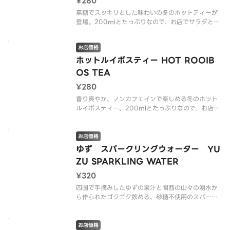
¥280
アイスルイボスティー /
無糖でスッキリとした味わいの冬のホットティーが
登場。200mlとたっぷりなので、お店でサラダと一
緒に楽しんでみて。（v ヴィーガン）
お店価格
※アレルゲン情報はCRISP SALAD WORKSの公式
ウェブサイトでご確認ください。
ホットルイボスティー HOT ROOIB
OS TEA
ホットティー（v Vegan）（
¥280
香り爽やか、ノンカフェインで楽しめる冬のホット
ルイボスティー。200mlとたっぷりなので、お店で
サラダと一緒に楽しんでみて。（v ヴィーガン）
※アレルゲン情報はCRISP SALAD WORKSの公式
お店価格
ウェブサイトでご確認ください。
ゆず スパークリングウォーター YU
ZU SPARKLING WATER
ホットルイボスティー（
¥320
四国で手摘みしたゆずの果汁と関西の山々の湧水か
ら作られたゴクゴク飲める、砂糖不使用のスパーク
リングウォーター。（v ヴィーガン）
Kimino Sparkling Water Yuzu 250ml（v Vega
お店価格