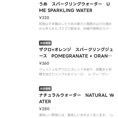
n）
うめ スパークリングウォーター U
ME SPARKLING WATER
¥320
和歌山で手摘みしたうめの果汁と関西の山々の湧水
から作られたゴクゴク飲める、砂糖不使用のスパー
クリングウォーター。（v ヴィーガン）
Kimino Sparkling Water Ume 250ml（v Vega
お店価格
n）
ザクロ+オレンジ スパークリングジュ
ース POMEGRANATE + ORANG
E SPARKLING JUICE
¥360
フレッシュなザクロとオレンジを絞り、炭酸水と砂
糖を加えたシンプルなジュース。（v ヴィーガン）
Sanpellegrino Melograno + Arancia 330ml（v
Vegan）
お店価格
ナチュラルウォーター NATURAL W
ATER
¥280
美味しい野菜には、美味しい水がよく合います。（v