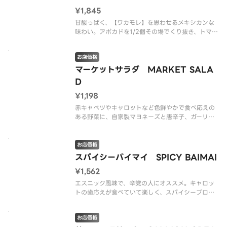
¥1,845
甘酸っぱく、【ワカモレ】を思わせるメキシカンな
味わい。アボカドを1/2個その場でくり抜き、トマ
ト、レッドオニオンを合わせた、CRISPでもファン
の多い人気のサラダ。（グルテンを含む）
お店価格
※アレルゲン情報はCRISP SALAD WORKSの公式
マーケットサラダ MARKET SALA
ウェブサイトで
D
¥1,198
赤キャベツやキャロットなど色鮮やかで食べ応えの
ある野菜に、自家製マヨネーズと唐辛子、ガーリッ
クがアクセントのマイルドシラチャードレッシング
がよく絡む、お腹いっぱい、満足できるサラダ。
お店価格
※アレルゲン情報はCRISP SALAD WORKSの公式
スパイシーバイマイ SPICY BAIMAI
ウェブサイトで
¥1,562
エスニック風味で、辛党の人にオススメ。キャロッ
トの歯応えが食べていて楽しく、スパイシーブロッ
コリやシラントロ、ピリッと辛いドレッシングが一
癖あるアジア風のサラダ。
お店価格