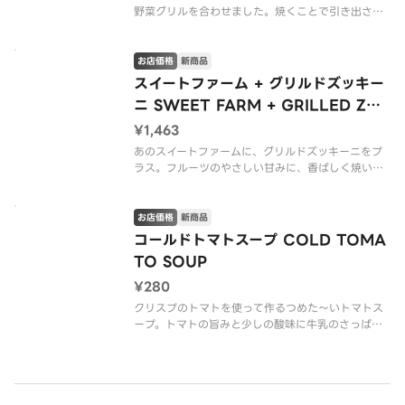
野菜グリルを合わせました。焼くことで引き出され
た甘みと旨みが重なって、「和」の味わいにぐっと
奥行きが生まれるんですよね。ローストポテトの満
足感はそのままに、野菜の爽やかさも加わった限定
お店価格
新商品
ワフーです。（*グルテンを含む
スイートファーム + グリルドズッキー
ニ SWEET FARM + GRILLED ZUC
CHINI
¥1,463
あのスイートファームに、グリルドズッキーニをプ
ラス。フルーツのやさしい甘みに、香ばしく焼いた
ズッキーニの旨みが重なって、味わいにぐっと奥行
きが生まれました。爽やかさはそのままに、ちょっ
と深みが増した、大人な夏のスイートファームで
お店価格
新商品
す。（v ヴィーガン）
コールドトマトスープ COLD TOMA
TO SOUP
※アレ
¥280
クリスプのトマトを使って作るつめた〜いトマトス
ープ。トマトの旨みと少しの酸味に牛乳のさっぱり
としたクリーミー感は夏にピッタリ！夏バテ対策に
もぜひ！
※アレルゲン情報はCRISP SALAD WORKSの公式