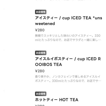
スープ。動物性不使用で、さらっと飲める軽やかな
仕上がりに。野菜本来の旨みがぎゅっと詰まった、
心と身体にやさしいスープなんです。（v ヴィーガ
お店価格
ン）
アイスティー / cup ICED TEA *uns
weetened
※アレルゲン情報はC
¥280
無糖でスッキリとした味わいのアイスティー。330
mlとたっぷりなので、お店でサラダと一緒に楽しん
でみて。（v ヴィーガン）
※アレルゲン情報はCRISP SALAD WORKSの公式
お店価格
ウェブサイトでご確認ください。
アイスルイボスティー / cup ICED R
OOIBOS TEA
アイスティー / cup（v Vegan）
¥280
香り爽やか、ノンカフェインで楽しめるアイスルイ
ボスティー。330mlとたっぷりなので、お店でサラ
ダと一緒に楽しんでみて。（v ヴィーガン）
※アレルゲン情報はCRISP SALAD WORKSの公式
お店価格
ウェブサイトでご確認ください。
ホットティー HOT TEA