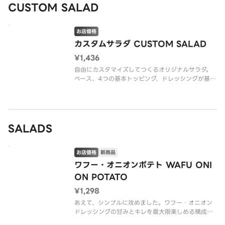
ウェブサイトでご確認ください。
CUSTOM SALAD
※水分が出てしまうの
お店価格
カスタムサラダ CUSTOM SALAD
¥1,436
自由にカスタマイズしてつくるオリジナルサラダ。
ベース、4つの基本トッピング、ドレッシングが基本
料金に含まれます。色々な組み合わせを試して、あ
なただけのお気に入りを一緒につくっていきましょ
う！
※アレルゲン情報はCRISP SALAD WORKSの公式
SALADS
ウェブ
お店価格
新商品
ワフー・オニオンポテト WAFU ONI
ON POTATO
¥1,298
あえて、シンプルに攻めました。ワフー・オニオン
ドレッシングの甘みとキレを最大限楽しめる構成
に、ローストポテトで満足感をプラス。余白がある