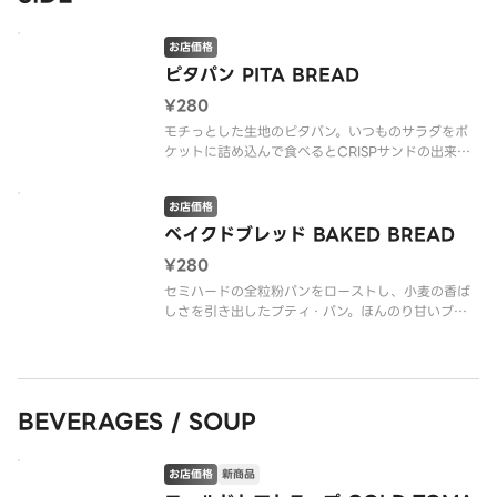
お店価格
ピタパン PITA BREAD
¥280
モチっとした生地のピタパン。いつものサラダをポ
ケットに詰め込んで食べるとCRISPサンドの出来上
がり。
あ、そうそう。ドレッシングはいつもより多めで！
お店価格
その日の気分で食べ方さえもカスタマイズ。（グル
テン含む）（v ヴィーガン）
ベイクドブレッド BAKED BREAD
¥280
※アレルゲン情報はCRISP
セミハードの全粒粉パンをローストし、小麦の香ば
しさを引き出したプティ・パン。ほんのり甘いブラ
ウンシュガーがアクセントになり、軽やかな口当た
りがクセになる！そのままでも、サラダと一緒でも
楽しめちゃいますよ。（*グルテン含む）（v ヴィー
ガン）
BEVERAGES / SOUP
※アレルゲン情報
お店価格
新商品