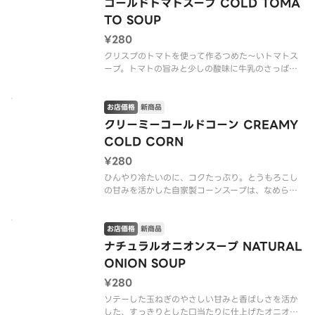
コールドトマトスープ COLD TOMA
TO SOUP
¥280
クリスプのトマトを使って作るつめた〜いトマトス
ープ。トマトの旨みと少しの酸味に牛乳のさっぱり
としたクリーミー感は夏にピッタリ！夏バテ対策に
もぜひ！
お店価格
新商品
※アレルゲン情報はCRISP SALAD WORKSの公式
クリーミーコールドコーン CREAMY
ウェブサイトでご確認ください。
COLD CORN
※水分が出てしまうの
¥280
ひんやり冷たいのに、コクたっぷり。とうもろこし
の甘みを活かした自家製コーンスープは、なめらか
な舌触りと濃厚な味わいが楽しめる！サラダのアク
セントにもぴったりな、クリスプの新しい定番スー
プ！
お店価格
新商品
ナチュラルオニオンスープ NATURAL
※アレルゲン情報はCRISP SALAD WORKSの公式
ONION SOUP
ウェブサイ
¥280
ソテーした玉ねぎのやさしい甘みと香ばしさを活か
した、すっきりとした口当たりに仕上げたオニオン