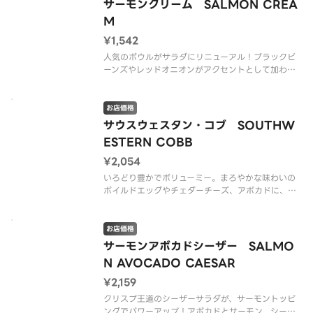
※アレルゲン情報はCRISP SALAD WORKSの公式
サーモンクリーム SALMON CREA
ウェブサイトでご確認ください。
M
※
¥1,542
人気のボウルがサラダにリニューアル！ブラックビ
ーンズやレッドオニオンがアクセントとして加わ
り、クリーミーなサーモンリゾットのような味わい
に。ベースをワイルドライス入りにカスタマイズす
るのもオススメですよ。
お店価格
サウスウェスタン・コブ SOUTHW
※アレルゲン情報はCRISP SALAD WORK
ESTERN COBB
¥2,054
いろどり豊かでボリューミー。まろやかな味わいの
ボイルドエッグやチェダーチーズ、アボカドに、乳
製品ベースのドレッシングを合わせて、ミルキーな
口当たりのコブサラダ。（グルテンを含む）
お店価格
※アレルゲン情報はCRISP SALAD WORKSの公式
サーモンアボカドシーザー SALMO
ウェブサイトでご確
N AVOCADO CAESAR
¥2,159
クリスプ王道のシーザーサラダが、サーモントッピ
ングでパワーアップ！アボカドとサーモン、シーザ