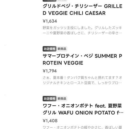
※アレルゲン情報はCRISP SALAD WORKSの公式
グリルドベジ・チリシーザー GRILLE
ウェブサイト
D VEGGIE CHILI CAESAR
¥1,634
野菜をガッツリ主役にしました。グリルしたズッキ
ーニや夏野菜の香ばしさに、チリシーザーの辛さが
バチっとハマる。焼くことで引き出された甘みと香
りに、スパイシーなキレが重なって、ぐっと夏らし
い味わいに。野菜中心なのに満足感もしっかりの、
お店価格
新商品
この夏限定サラダ。
サマープロテイン・ベジ SUMMER P
ROTEIN VEGGIE
※アレル
¥1,794
さぁ、夏本番！タンパク質ちゃんと摂れてます？オ
リジナルチキンとロースト豆腐で、しっかりプロテ
インを確保しつつ、夏野菜グリルで軽やかさもキー
プ。重たくなりがちなプロテイン系を、この夏仕様
にアップデート！（v ヴィーガン）
お店価格
新商品
ワフー・オニオンポテト feat. 夏野菜
※アレルゲン情報はCRISP SALA
グリル WAFU ONION POTATO fe
at. MIXED SUMMER VEGGIES
¥1,408
ワフー・オニオンポテトの軽やかさに、香ばしい夏