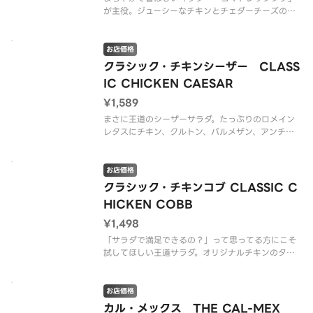
が主役。ジューシーなチキンとチェダーチーズのコ
ク、クルトンのカリッと感が絶妙にマッチ。クリス
プから登場した、まろやかでコク深い、全く新しい
「和風」サラダです。（*グルテンを含む）
お店価格
クラシック・チキンシーザー CLASS
※アレルゲン情報はCRISP S
IC CHICKEN CAESAR
¥1,589
まさに王道のシーザーサラダ。たっぷりのロメイン
レタスにチキン、クルトン、パルメザン、アンチョ
ビが効いたシーザードレッシングで、チーズのコク
を感じられるサラダ。（グルテンを含む）
お店価格
※アレルゲン情報はCRISP SALAD WORKSの公式
クラシック・チキンコブ CLASSIC C
ウェブサイトでご確認
HICKEN COBB
¥1,498
「サラダで満足できるの？」って思ってる方にこそ
試してほしい王道サラダ。オリジナルチキンのタン
パク質とボイルドエッグのまろやかさ、自家製クル
トンのザクザク感、そしてロメインレタスのシャキ
シャキ食感が絶妙にマッチ。クリーミーなバターミ
お店価格
ルクランチが全体をまとめて、食
カル・メックス THE CAL-MEX