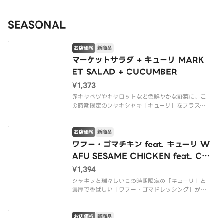
SEASONAL
お店価格
新商品
マーケットサラダ + キューリ MARK
ET SALAD + CUCUMBER
¥1,373
赤キャベツやキャロットなど色鮮やかな野菜に、こ
の時期限定のシャキシャキ「キューリ」をプラス。
みずみずしい食感がマイルドシラチャードレッシン
グとよく絡む、歯応えも嬉しい大満足のサラダで
す。
お店価格
新商品
ワフー・ゴマチキン feat. キューリ W
※アレルゲン情報はCRISP SALAD WORKSの公式
AFU SESAME CHICKEN feat. CU
ウェブサイト
CUMBER
¥1,394
シャキッと瑞々しいこの時期限定の「キューリ」と
濃厚で香ばしい「ワフー・ゴマドレッシング」が相
性抜群。チキンとチェダーチーズのコクに涼やかさ
が効く、夏の和風サラダです。（*グルテンを含む）
お店価格
新商品