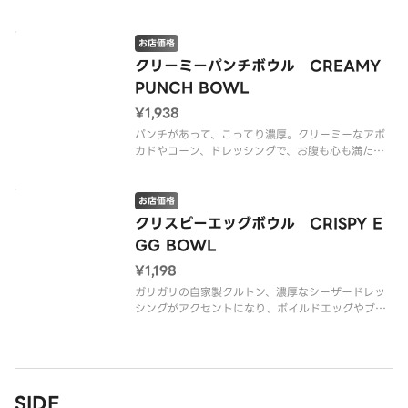
さ。ロメインレタスのシャキシャキとクルトンのザ
クザク食感も重なって、食べごたえは十分。コーン
やトマトの甘さが全体をまろやかにまとめてくれ
お店価格
て、味も見た目もバランスよく仕上が
クリーミーパンチボウル CREAMY
PUNCH BOWL
¥1,938
パンチがあって、こってり濃厚。クリーミーなアボ
カドやコーン、ドレッシングで、お腹も心も満たせ
るほどボリューミーなワイルドライス入りのボウ
ル。（グルテンを含む）（押し麦 （大麦）を含む）
お店価格
※アレルゲン情報はCRISP SALAD WORKSの公式
クリスピーエッグボウル CRISPY E
ウェブサイト
GG BOWL
¥1,198
ガリガリの自家製クルトン、濃厚なシーザードレッ
シングがアクセントになり、ボイルドエッグやブラ
ックビーンでタンパク質も摂れるボウル。野菜も摂
りたいけど、しっかり食事として満足したいって人
にもオススメ！（グルテンを含む）（押し麦 （大
麦）を含む）
SIDE
※アレルゲン