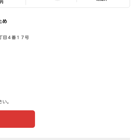
1円
ため
丁目４番１７号
さい。