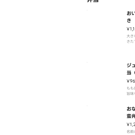
お
き
3個
¥1,
大き
きた
のお
ジ
当
¥96
もも
旨味
キン
お
蛮
¥1,
名前