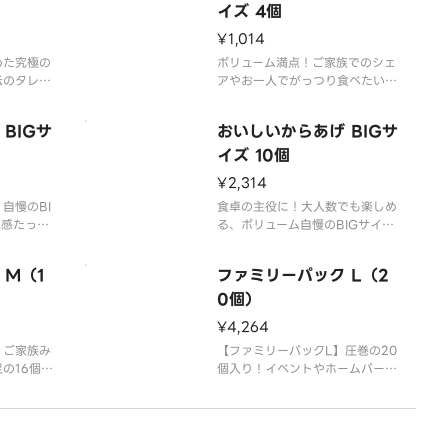
イズ 4個
¥1,014
めた究極の
ボリューム満点！ご家族でのシェ
伝のタレが
アやお一人でがっつり食べたい時
唐揚げ。
にも嬉しいBIGサイズ4個入り。
BIGサ
おいしいからあげ BIGサ
イズ 10個
¥2,314
自慢のBI
食卓の主役に！大人数でも楽しめ
足感たっぷ
る、ボリューム自慢のBIGサイズ
します。
唐揚げ10個セット。
 M（1
ファミリーパック L（2
0個）
¥4,264
】ご家族み
【ファミリーパックL】圧巻の20
の16個入
個入り！イベントやホームパーテ
さをたっぷ
ィーを盛り上げる最大級パック。