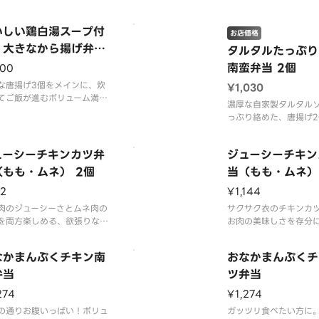
いしい鶏白湯スープ付
お店価格
 大きなから揚げ弁当
タルタルたっぷり
南蛮弁当 2個
100
な唐揚げ3個をメインに、炊
¥1,030
てご飯が進むボリューム満点
濃厚な自家製タルタル
値打ち弁当。
っぷり絡めた、唐揚げ2
贅沢チキン南蛮弁当。
ューシーチキンカツ弁
ジューシーチキン
（もも・ムネ） 2個
当（もも・ムネ）
2
¥1,144
肉のジューシーさとムネ肉の
サクサク衣のチキンカツ
を両方楽しめる、欲張りなチ
お肉の美味しさを存分
カツ2個入り弁当。
る、食べ応え抜群のお
なかまんぷくチキン南
おなかまんぷくチ
弁当
ツ弁当
274
¥1,274
の通りお腹いっぱい！ボリュ
ガッツリ食べたい方に