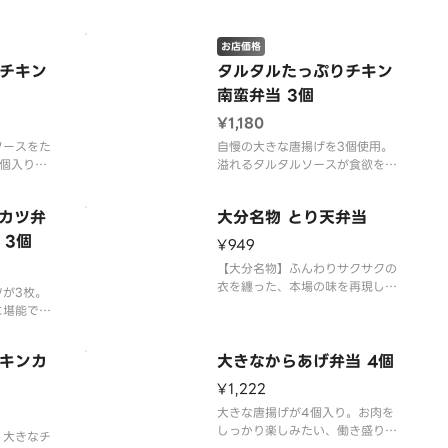
お店価格
チキン
タルタルたっぷりチキン
南蛮弁当 3個
¥1,180
ソースをた
自慢の大きな唐揚げを3個使用。
個入りの
溢れるタルタルソースが食欲をそ
そる、満足度No.1弁当。
カツ弁
大分名物 とり天弁当
 3個
¥949
【大分名物】ふんわりサクサクの
衣を纏った、本場の味を再現した
が3枚。
こだわりのとり天弁当。
に堪能でき
弁当。
キンカ
大きなからあげ弁当 4個
¥1,222
大きな唐揚げが4個入り。お肉を
しっかり楽しみたい、働き盛りの
。大きなチ