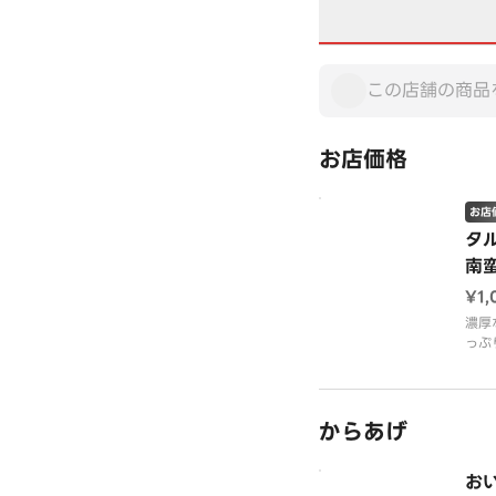
お店価格
お店
タ
南蛮
¥1,
濃厚
っぷ
贅沢
からあげ
おい