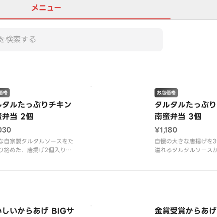
メニュー
価格
お店価格
ルタルたっぷりチキン
タルタルたっぷり
弁当 2個
南蛮弁当 3個
030
¥1,180
な自家製タルタルソースをた
自慢の大きな唐揚げを3
り絡めた、唐揚げ2個入りの
溢れるタルタルソース
チキン南蛮弁当。
そる、満足度No.1弁当
しいからあげ BIGサ
金賞受賞からあげ 