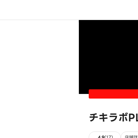
チキラボP
17件のレビ
4.9
(
17
)
店舗詳