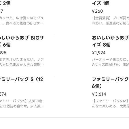
 2個
イズ 1個
07
¥260
カリッと、中は驚くほどジュ
【金賞受賞】プロが認
ー。食べ応え抜群のBIGサイ
味わい。厳選素材と秘
揚げを2個セットで。
織りなす、自慢の大きな
しいからあげ BIGサ
おいしいからあげ 
 6個
イズ 8個
495
¥1,924
出す肉汁がたまらない。サク
パーティーや集まりに。
の衣に包まれた大きな唐揚げ
Gサイズ唐揚げを、満
っぷり6個セットで。
りな8個セットでお届け
ミリーパック S（12
ファミリーパック
）
6個）
574
¥3,614
ァミリーパックS】人気の唐
【ファミリーパックM
を12個詰め合わせ。少人数で
んなで楽しめる、大満足
ェアや夕飯のプラス一品に。
り。揚げたての美味し
り。