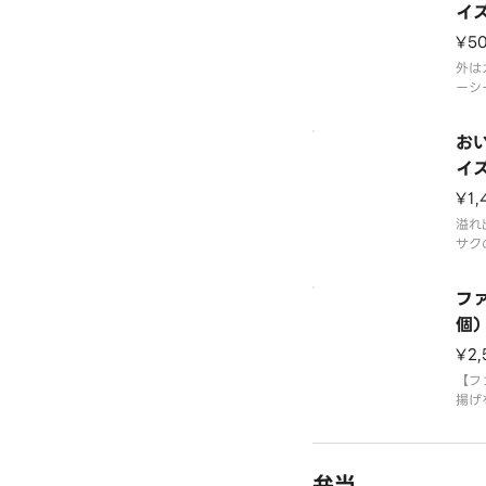
イズ
¥5
外は
ーシ
ズ唐
おい
イズ
¥1,
溢れ
サク
をた
ファ
個
¥2,
【フ
揚げ
のシ
弁当