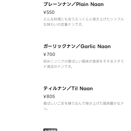
プレーンナン／Plain Naan
¥550
どんな料理にも合うふっくらと焼き上げたシンプル
な味わいの定番ナンです。
ガーリックナン／Garlic Naan
¥700
刻みニンニクの香ばしい風味が食欲をそそるスタミ
ナ満点のナンです。
ティルナン／Til Naan
¥805
香ばしいごまを練り込んで焼き上げた風味豊かなナ
ン。