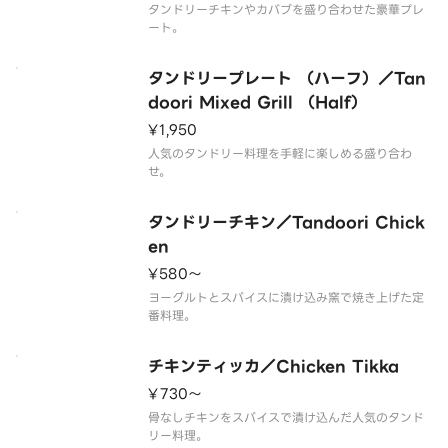
タンドリーチキンやカバブを盛り合わせた豪華プレ
ート。
タンドリープレート （ハーフ）／Tan
doori Mixed Grill （Half）
¥1,950
人気のタンドリー料理を手軽に楽しめる盛り合わ
せ。
タンドリーチキン／Tandoori Chick
en
¥580〜
ヨーグルトとスパイスに漬け込み窯で焼き上げた定
番料理。
チキンティッカ／Chicken Tikka
¥730〜
骨なしチキンをスパイスで漬け込んだ人気のタンド
リー料理。