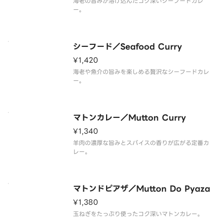
海老の旨みが溶け込んだコク深いシーフードカレ
ー。
シーフード／Seafood Curry
¥1,420
海老や魚介の旨みを楽しめる贅沢なシーフードカレ
ー。
マトンカレー／Mutton Curry
¥1,340
羊肉の濃厚な旨みとスパイスの香りが広がる定番カ
レー。
マトンドピアザ／Mutton Do Pyaza
¥1,380
玉ねぎをたっぷり使ったコク深いマトンカレー。