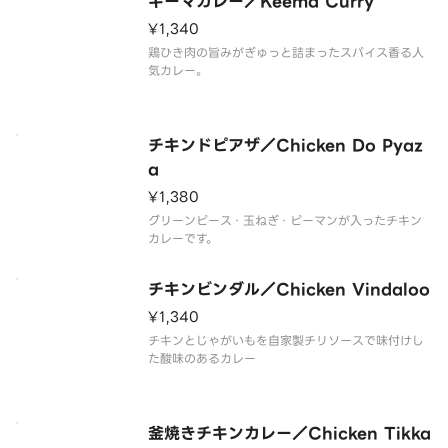
キーマカレー／Keema Curry
¥1,340
鶏ひき肉の旨みがぎゅっと詰まったスパイス香る人
気カレー。
チキンドピアザ／Chicken Do Pyaz
a
¥1,380
グリーンピース・玉ねぎ・ピーマンが入ったチキン
カレーです。
チキンビンダル／Chicken Vindaloo
¥1,340
チキンとじゃがいもを自家製チリソースで味付けし
た酸味のあるカレー
釜焼きチキンカレー／Chicken Tikka