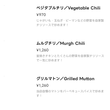
ベジタブルチリ／Vegetable Chili
¥970
じゃがいも・玉ねぎ・ピーマンなどの野菜を自家製
チリソースで炒めます！
ムルグチリ／Murgh Chili
¥1,260
釜焼きチキンとたくさんの野菜を自家製チリソース
で一気に炒めます！
グリルマトン／Grilled Mutton
¥1,260
当店自慢のマトンをバーベキュースパイスで炒めま
す！