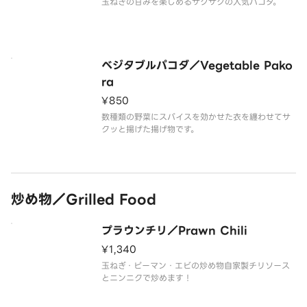
玉ねぎの甘みを楽しめるサクサクの人気パコダ。
ベジタブルパコダ／Vegetable Pako
ra
¥850
数種類の野菜にスパイスを効かせた衣を纏わせてサ
クッと揚げた揚げ物です。
炒め物／Grilled Food
プラウンチリ／Prawn Chili
¥1,340
玉ねぎ・ピーマン・エビの炒め物自家製チリソース
とニンニクで炒めます！