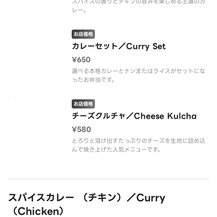
スパイスの香りとチキンの旨みを楽しめる王道のカ
レー。
お店価格
カレーセット／Curry Set
¥650
選べる本格カレーとナンまたはライスがセットにな
ったお弁当です。
お店価格
チーズクルチャ／Cheese Kulcha
¥580
とろりと溶け出すたっぷりのチーズを生地に詰め込
んで焼き上げた人気メニューです。
スパイスカレー （チキン）／Curry
（Chicken）