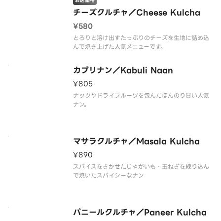
お店価格
チーズクルチャ／Cheese Kulcha
¥580
とろりと溶け出すたっぷりのチーズを生地に詰め込
んで焼き上げた人気メニューです。
カブリナン／Kabuli Naan
¥805
ナッツやドライフルーツを包んだほんのり甘い人気
ナン。
マサラクルチャ／Masala Kulcha
¥890
スパイスをきかせたじゃがいも・玉ねぎを練り込ん
で焼いたスパイシーなナン
パニールクルチャ／Paneer Kulcha