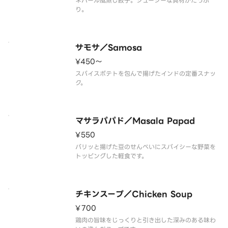
ネパール風蒸し餃子。ジューシーな具材がたっぷ
り。
サモサ／Samosa
¥450〜
スパイスポテトを包んで揚げたインドの定番スナッ
ク。
マサラパパド／Masala Papad
¥550
パリッと揚げた豆のせんべいにスパイシーな野菜を
トッピングした軽食です。
チキンスープ／Chicken Soup
¥700
鶏肉の旨味をじっくりと引き出した深みのある味わ