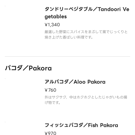
タンドリーベジタブル／Tandoori Ve
getables
¥1,340
厳選した野菜にスパイスをまぶして窯でじっくりと
焼き上げた香ばしい料理です。
パコダ／Pakora
アルパコダ／Aloo Pakora
¥760
外はサクサク、中はホクホクとしたじゃがいもの揚
げ物です。
フィッシュパコダ／Fish Pakora
¥970