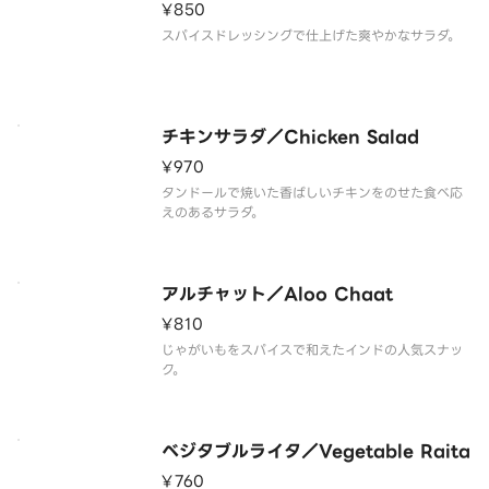
¥850
スパイスドレッシングで仕上げた爽やかなサラダ。
チキンサラダ／Chicken Salad
¥970
タンドールで焼いた香ばしいチキンをのせた食べ応
えのあるサラダ。
アルチャット／Aloo Chaat
¥810
じゃがいもをスパイスで和えたインドの人気スナッ
ク。
ベジタブルライタ／Vegetable Raita
¥760