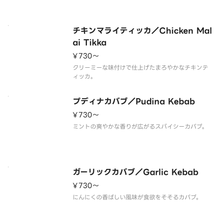
チキンマライティッカ／Chicken Mal
ai Tikka
¥730〜
クリーミーな味付けで仕上げたまろやかなチキンテ
ィッカ。
プディナカバブ／Pudina Kebab
¥730〜
ミントの爽やかな香りが広がるスパイシーカバブ。
ガーリックカバブ／Garlic Kebab
¥730〜
にんにくの香ばしい風味が食欲をそそるカバブ。