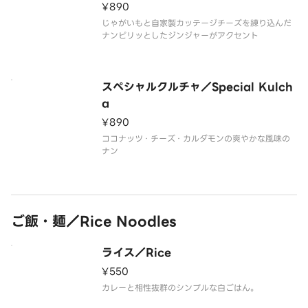
¥890
じゃがいもと自家製カッテージチーズを練り込んだ
ナンピリッとしたジンジャーがアクセント
スペシャルクルチャ／Special Kulch
a
¥890
ココナッツ・チーズ・カルダモンの爽やかな風味の
ナン
ご飯・麺／Rice Noodles
ライス／Rice
¥550
カレーと相性抜群のシンプルな白ごはん。