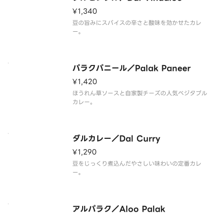
¥1,340
豆の旨みにスパイスの辛さと酸味を効かせたカレ
ー。
パラクパニール／Palak Paneer
¥1,420
ほうれん草ソースと自家製チーズの人気ベジタブル
カレー。
ダルカレー／Dal Curry
¥1,290
豆をじっくり煮込んだやさしい味わいの定番カレ
ー。
アルパラク／Aloo Palak