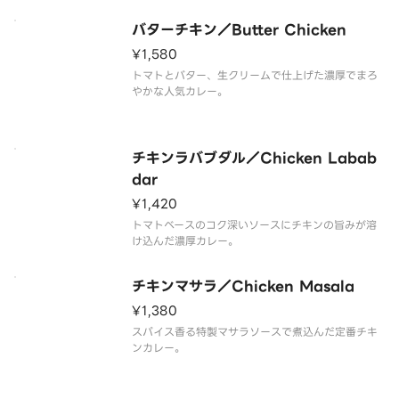
バターチキン／Butter Chicken
¥1,580
トマトとバター、生クリームで仕上げた濃厚でまろ
やかな人気カレー。
チキンラバブダル／Chicken Labab
dar
¥1,420
トマトベースのコク深いソースにチキンの旨みが溶
け込んだ濃厚カレー。
チキンマサラ／Chicken Masala
¥1,380
スパイス香る特製マサラソースで煮込んだ定番チキ
ンカレー。