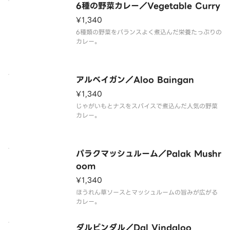
6種の野菜カレー／Vegetable Curry
¥1,340
6種類の野菜をバランスよく煮込んだ栄養たっぷりの
カレー。
アルベイガン／Aloo Baingan
¥1,340
じゃがいもとナスをスパイスで煮込んだ人気の野菜
カレー。
パラクマッシュルーム／Palak Mushr
oom
¥1,340
ほうれん草ソースとマッシュルームの旨みが広がる
カレー。
ダルビンダル／Dal Vindaloo