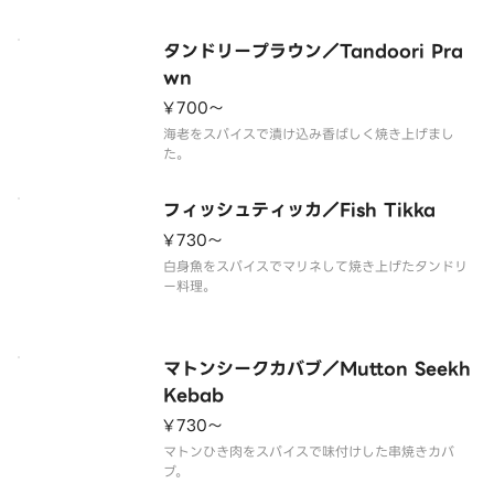
タンドリープラウン／Tandoori Pra
wn
¥700〜
海老をスパイスで漬け込み香ばしく焼き上げまし
た。
フィッシュティッカ／Fish Tikka
¥730〜
白身魚をスパイスでマリネして焼き上げたタンドリ
ー料理。
マトンシークカバブ／Mutton Seekh
Kebab
¥730〜
マトンひき肉をスパイスで味付けした串焼きカバ
ブ。