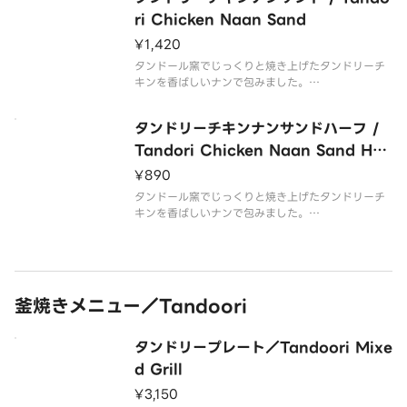
ri Chicken Naan Sand
¥1,420
タンドール窯でじっくりと焼き上げたタンドリーチ
キンを香ばしいナンで包みました。
シャキシャキ野菜の食感、スパイスの香りが食欲を
そそります。
タンドリーチキンナンサンドハーフ /
Tandori Chicken Naan Sand Hal
f
¥890
タンドール窯でじっくりと焼き上げたタンドリーチ
キンを香ばしいナンで包みました。
シャキシャキ野菜の食感、スパイスの香りが食欲を
そそります。
釜焼きメニュー／Tandoori
タンドリープレート／Tandoori Mixe
d Grill
¥3,150