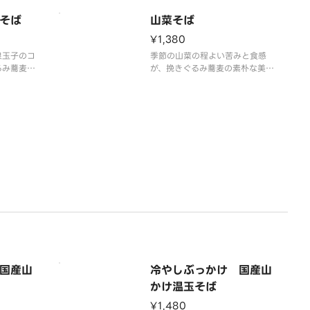
です。
す。
そば
山菜そば
¥1,380
泉玉子のコ
季節の山菜の程よい苦みと食感
るみ蕎麦の
が、挽きぐるみ蕎麦の素朴な美味
組み合わ
しさと五日熟成の出汁に奥行きを
い口当たり
与える、自然の恵みを感じる一杯
です。
国産山
冷やしぶっかけ 国産山
かけ温玉そば
¥1,480