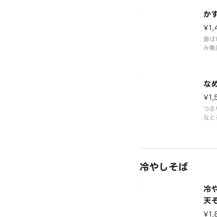
に食
か
感の
¥1,
香ば
み蕎
コク
しさ
す。
な
¥1,
つる
なと
く絡
出汁
す。
冷やしそば
冷
天
¥1,