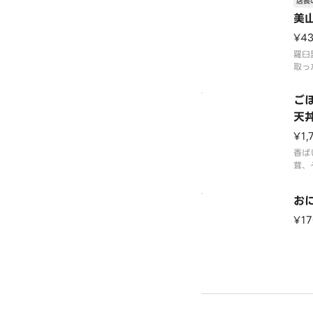
店長
美
¥4
羅臼
取っ
具材
まし
ご
の旨
天
味深
¥1,
香ば
茸、
をご
どん
お
スに
旨み
¥17