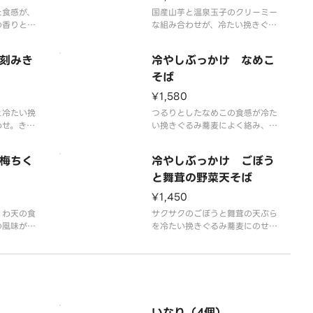
た食感が、
国産山芋と温泉玉子のクリーミー
の香りと風
な組み合わせが、冷たい挽きぐる
日熟成の冷
み蕎麦に贅沢な味わいを添えま
群の、まろ
す。まろやかで優しい口当たりが
刻みき
冷やしぶっかけ なめこ
魅力の一杯です。
そば
¥1,580
と冷たい挽
つるりとしたなめこの食感が冷た
わせ。きつ
い挽きぐるみ蕎麦によく絡み、羅
熟成の冷や
臼昆布とどんこ椎茸の冷やし出汁
な中にも深
と調和した、のど越しの良い一杯
梅ちく
冷やしぶっかけ ごぼう
。
です。
と舞茸の野菜天そば
¥1,450
くわ天の食
サクサクのごぼうと舞茸の天ぷら
の風味が挽
を冷たい挽きぐるみ蕎麦にのせ
引き立て、
て。野菜の香ばしさと五日熟成の
との相性も
冷やし出汁が、蕎麦の風味を一層
引き立てる清涼感あふれる一杯で
す。
いなり（4個）