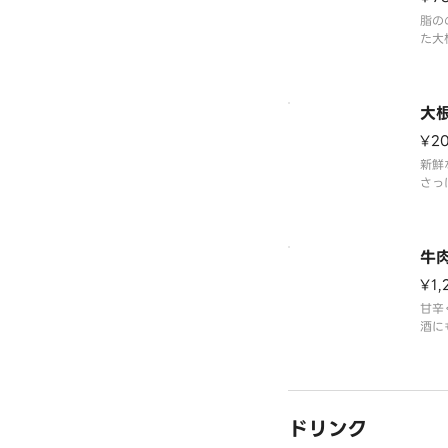
脂の
た大
大
¥2
新鮮
さっ
牛
¥1,
甘辛
酒に
ドリンク