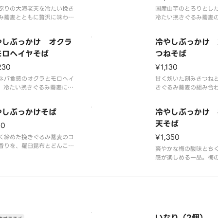
ぷりの大海老天を冷たい挽き
国産山芋のとろりとし
み蕎麦とともに贅沢に味わう
冷たい挽きぐるみ蕎麦
。海老の甘みと蕎麦の香り、
味を引き立てます。五
昆布とどんこ椎茸の冷やし出
やし出汁との相性も抜
やしぶっかけ オクラ
冷やしぶっかけ 
織りなす上品な涼感をお楽し
やかな一杯です。
ださい。
モロヘイヤそば
つねそば
230
¥1,130
ネバ食感のオクラとモロヘイ
甘く炊いた刻みきつね
、冷たい挽きぐるみ蕎麦に健
きぐるみ蕎麦の組み合
な美味しさをプラス。野菜の
ねの優しい甘みが五日
な甘みと五日熟成の出汁が調
し出汁に溶け、爽やか
やしぶっかけそば
冷やしぶっかけ 
た、栄養満点の一杯です。
い味わいが楽しめます
天そば
30
¥1,350
く締めた挽きぐるみ蕎麦のコ
香りを、羅臼昆布とどんこ椎
爽やかな梅の酸味とち
冷やし出汁でさっぱりと味わ
感が楽しめる一品。梅
蕎麦本来の美味しさが際立つ
きぐるみ蕎麦の香りを
です。
羅臼昆布の冷やし出汁
抜群です。
いなり（2個）