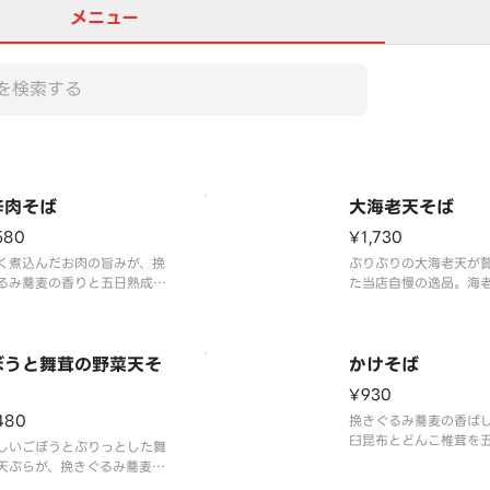
メニュー
辛肉そば
大海老天そば
580
¥1,730
く煮込んだお肉の旨みが、挽
ぷりぷりの大海老天が
るみ蕎麦の香りと五日熟成の
た当店自慢の逸品。海
に深いコクを添える、食べ応
挽きぐるみ蕎麦の香り
分で満足感の高い一杯です。
の出汁が絶妙に調和し
わいです。
ぼうと舞茸の野菜天そ
かけそば
¥930
480
挽きぐるみ蕎麦の香ば
臼昆布とどんこ椎茸を
しいごぼうとぷりっとした舞
成させたまろやかな出
天ぷらが、挽きぐるみ蕎麦の
す、蕎麦本来の味わい
な美味しさと五日熟成の出汁