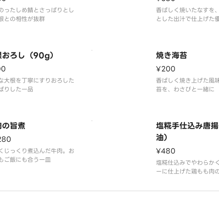
のったしめ鯖とさっぱりとし
香ばしく焼いたなすを
根との相性が抜群
とした出汁で仕上げた
いの一品
別容器の出汁をかけて
り下さい
根おろし（90g）
焼き海苔
00
¥200
な大根を丁寧にすりおろした
香ばしく焼き上げた風
ぱりした一品
苔を、わさびと一緒に
肉の旨煮
塩糀手仕込み唐揚
油）
280
¥480
くじっくり煮込んだ牛肉。お
もご飯にも合う一皿
塩糀仕込みでやわらか
ーに仕上げた鶏もも肉
げ