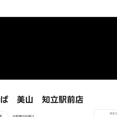
ば 美山 知立駅前店
最低
ー
細
出前館がお届け