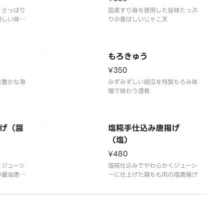
、さっぱり
国産すり身を使用した旨味たっぷ
優しい味わ
りの香ばしいじゃこ天
お召し上が
もろきゅう
¥350
味豊かな海
みずみずしい胡瓜を特製もろみ味
噌で味わう酒肴
げ（醤
塩糀手仕込み唐揚げ
（塩）
¥480
くジューシ
塩糀仕込みでやわらかくジューシ
の醤油唐揚
ーに仕上げた鶏もも肉の塩唐揚げ