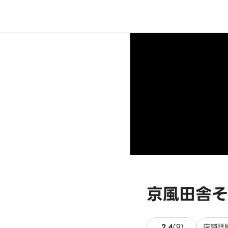
京風田舎そ
9件のレビュ
2.4
(
9
)
店舗詳