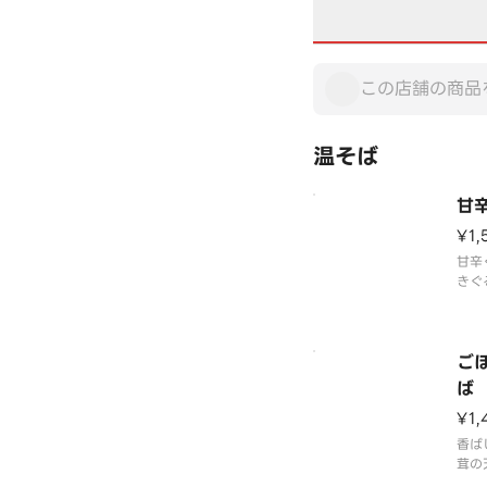
温そば
甘
¥1,
甘辛
きぐ
出汁
え十
ご
ば
¥1,
香ば
茸の
素朴