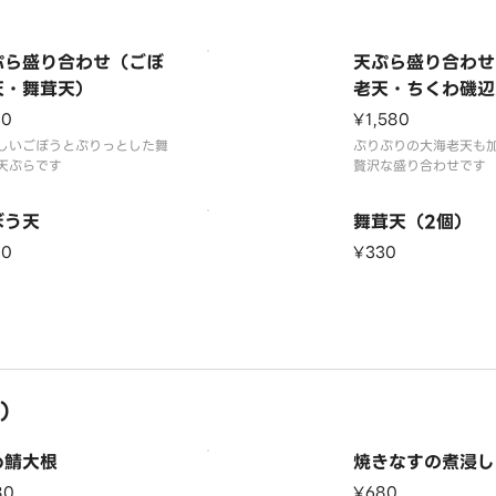
ぷら盛り合わせ（ごぼ
天ぷら盛り合わせ
天・舞茸天）
老天・ちくわ磯辺
ぼう天・舞茸天）
30
¥1,580
しいごぼうとぷりっとした舞
ぷりぷりの大海老天も
天ぷらです
贅沢な盛り合わせです
ぼう天
舞茸天（2個）
30
¥330
）
め鯖大根
焼きなすの煮浸し
80
¥680