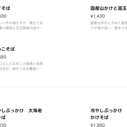
楽しみいただける一杯
感と旨みをプラスした、満足
すそば
国産山かけと温玉
ある一杯です。
430
¥1,430
しい牛の油かすが、挽きぐる
国産山芋のとろみと温
麦の風味と五日熟成の出汁に
クが溶け合い、挽きぐ
と旨みを重ね、後を引く美味
風味を包み込む贅沢な
に仕上げた個性豊かな一杯で
せ。クリーミーで優し
が楽しめます。
めこそば
580
りとしたなめこの食感と自然
ろみが、挽きぐるみ蕎麦によ
み、羅臼昆布とどんこ椎茸の
と調和した心温まる一杯で
やしぶっかけ 大海老
冷やしぶっかけ 
そば
かけそば
830
¥1,380