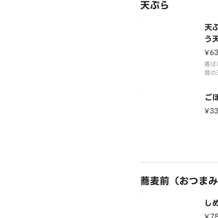
天ぷら
天
う
¥6
香ば
茸の
ご
¥3
蕎麦前（おつまみ
し
¥7