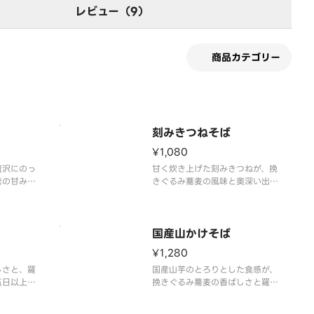
レビュー（9）
商品カテゴリー
刻みきつねそば
¥1,080
贅沢にのっ
甘く炊き上げた刻みきつねが、挽
老の甘みと
きぐるみ蕎麦の風味と奥深い出汁
、羅臼昆布
に優しい甘みを添えます。心温ま
た上品な味
る、ほっとする味わいの一杯で
す。
国産山かけそば
¥1,280
しさと、羅
国産山芋のとろりとした食感が、
五日以上熟
挽きぐるみ蕎麦の香ばしさと羅臼
汁が織りな
昆布とどんこ椎茸の出汁にまろや
を存分にお
かさを添える、滋養豊かな一杯で