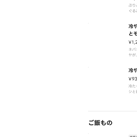
ぷり
ぐる
逸品
羅臼
冷
汁が
みく
と
¥1,
ネバ
ヤが
康的
自然
冷
和し
¥9
冷た
シと
茸の
う、
一杯
ご飯もの