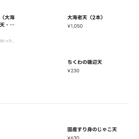
（大海
大海老天（2本）
天・ご
¥1,050
加わった、
ちくわの磯辺天
¥230
国産すり身のじゃこ天
¥630