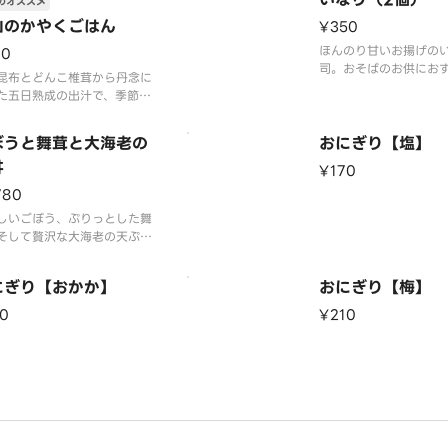
のオススメ
山のかやくごはん
¥350
ほんのり甘いお揚げの
30
司。おそばのお供にお
昆布とどんこ椎茸から丹念に
す。
た五日熟成の出汁で、季節の
とともにふっくらと炊き上げ
た。素材本来の味わいと出汁
ぼうと舞茸と大海老の
おにぎり【塩】
みが調和した、美山自慢の滋
丼
い一品です。
¥170
780
しいごぼう、ぷりっとした舞
そして贅沢な大海老の天ぷら
飯にのせました。羅臼昆布と
こ椎茸の五日熟成出汁をベー
にぎり【おかか】
おにぎり【梅】
した特製天丼タレが、素材の
を一層引き立てます。
0
¥210