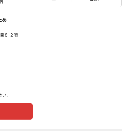
1円
ため
目８ ２階
さい。