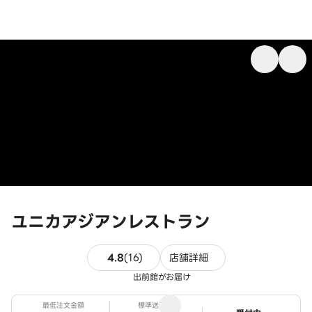
ユニカアジアンレストラン
16件のレビュー
4.8
(
16
)
店舗詳細
出前館がお届け
最低注文金額
標準送料