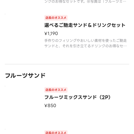
ンクのお得なセットです。※写真は「フルーツミッ
クスサンド（2P）」と「果実屋ブレンドコーヒー
（ホット）」の組み合わせです。 ※「クリームの
サンド」にフルーツは入っておりません。たっぷり
店長のオススメ
のクリームをサンドしたものです
選べるご馳走サンド＆ドリンクセット
¥1,190
手作りのフィリングやおいしい素材を使ったご馳走
サンドと、それを引き立てるドリンクのお得なセッ
トです。 ※写真は「名物 かにサラダサンド（2
P）」と「果実屋ブレンドコーヒー（ホット）」の組
み合わせです。
フルーツサンド
店長のオススメ
フルーツミックスサンド（2P）
¥850
店長のオススメ