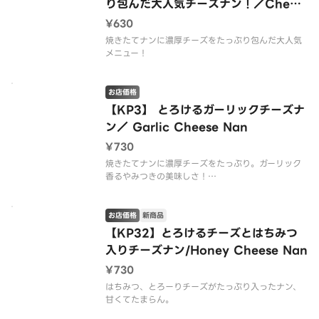
り包んだ大人気チーズナン！／Chees
e Nan
¥630
焼きたてナンに濃厚チーズをたっぷり包んだ大人気
メニュー！
お店価格
【KP3】 とろけるガーリックチーズナ
ン／ Garlic Cheese Nan
¥730
焼きたてナンに濃厚チーズをたっぷり。ガーリック
香るやみつきの美味しさ！
一度食べたら止まらない！濃厚ガーリックチーズナ
ン。
とろける濃厚チーズとガーリックの香りがたまらな
お店価格
新商品
い人気ナン！
【KP32】とろけるチーズとはちみつ
入りチーズナン/Honey Cheese Nan
¥730
はちみつ、とろーりチーズがたっぷり入ったナン、
甘くてたまらん。