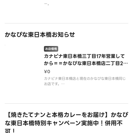
ー。
かなぴな東日本橋お知らせ
お店価格
カナピナ東日本橋三丁目17年営業して
から＝＝かなぴな東日本橋店二丁目20
26年1月移動オープン。
¥0
カナピナ東日本橋店と現在のかなぴな東日本橋同じ
お店です。
カタカナからひらがなに変更なりました。ぜひご利
用ください。
【焼きたてナンと本格カレーをお届け】かなぴ
な東日本橋特別キャンペーン実施中！併用不
可！