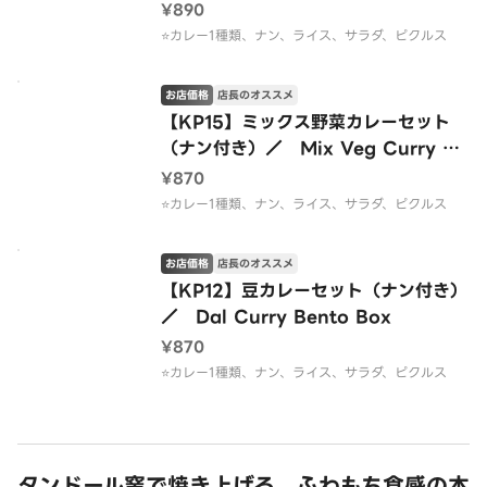
¥890
⭐️カレー1種類、ナン、ライス、サラダ、ピクルス
お店価格
店長のオススメ
【KP15】ミックス野菜カレーセット
（ナン付き）／ Mix Veg Curry Be
nto Box
¥870
⭐️カレー1種類、ナン、ライス、サラダ、ピクルス
お店価格
店長のオススメ
【KP12】豆カレーセット（ナン付き）
／ Dal Curry Bento Box
¥870
⭐️カレー1種類、ナン、ライス、サラダ、ピクルス
タンドール窯で焼き上げる、ふわもち食感の本