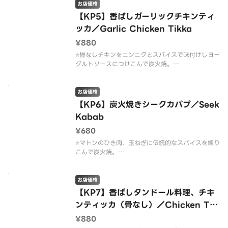
お店価格
【KP5】香ばしガーリックチキンティ
ッカ／Garlic Chicken Tikka
¥880
⭐️骨なしチキンをニンニクとスパイスで味付けしヨー
グルトソースにつけこんで炭火焼。
⭐️ガーリックの香りが食欲をそそる、ジューシーな炭
火焼きチキン。
⭐️特製スパイスとガーリックで味付けした、本格タン
お店価格
ドールチキン。
【KP6】炭火焼きシークカバブ／Seek
Kabab
¥680
⭐️マトンのひき肉、玉ねぎに伝統的なスパイスを練り
こんで炭火焼。
⭐️スパイス香るひき肉を香ばしく焼き上げた本格カバ
ブ。
⭐️炭火香るジューシーカバブ！
お店価格
【KP7】香ばしタンドール料理、チキ
ンティッカ（骨なし）／Chicken Tik
ka
¥880