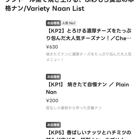
格ナン/Variety Naan List
お店価格
人気 No1
【KP2】とろける濃厚チーズをたっぷ
り包んだ大人気チーズナン！／Chees
e Nan
¥630
焼きたてナンに濃厚チーズをたっぷり包んだ大人気
メニュー！
お店価格
【KP1】 焼きたて自慢ナン ／ Plain
Nan
¥200
皮なし小麦粉から作った定番ナン
お店価格
【KP5】香ばしいナッツとハチミツの