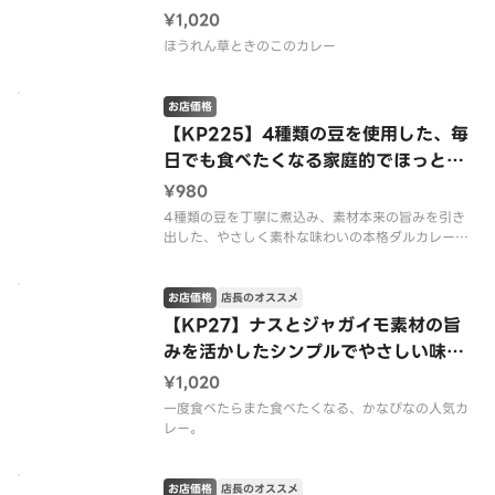
カレー／Mushroom Palak
¥1,020
ほうれん草ときのこのカレー
お店価格
【KP225】4種類の豆を使用した、毎
日でも食べたくなる家庭的でほっとす
る味わいのダルカレー／Dal Tadka
¥980
4種類の豆を丁寧に煮込み、素材本来の旨みを引き
出した、やさしく素朴な味わいの本格ダルカレー。
ヘルシーで人気の一品です。
お店価格
店長のオススメ
【KP27】ナスとジャガイモ素材の旨
みを活かしたシンプルでやさしい味わ
いの本格カレー。アルベイガン/Aloo
¥1,020
Baigan
一度食べたらまた食べたくなる、かなぴなの人気カ
レー。
お店価格
店長のオススメ