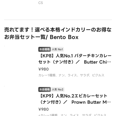
CS
売れてます！選べる本格インドカリーのお得な
お弁当セット一覧/ Bento Box
お店価格
人気 No1
【KP8】人気No.1 バターチキンカレー
セット（ナン付き）／ Butter Chick
en Bento Box
¥980
カレー1種類、ナン、ライス、サラダ、ピクルス
お店価格
人気 No2
【KP9】人気No.2エビカレーセット
（ナン付き）／ Prawn Butter Mas
ala Bento Box
¥980
⭐️カレー1種類、ナン、ライス、サラダ、ピクルス