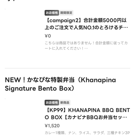
お店価格
期間限定
【campaign2】合計金額5000円以
上のご注文で人気NO.1のとろけるチー
ズナンプレゼントキャンペーン。
¥0
こちらは商品ではありません！合計金額に従ってカ
ートに入れてください！
条件に従わない場合は対象外となりますのでご注意
ください！
合計金額5000円以上のご注文いただくとチーズナ
ン1枚プレゼントします！ ※特典は併用、変更でき
ませんのでご了承ください
NEW！かなぴな特製弁当（Khanapina
キャンペー
Signature Bento Box）
お店価格
新商品
【KP99】KHANAPINA BBQ BENT
O BOX【カナピナBBQお弁当セッ
ト】
¥1,520
カレー1種類、ナン、ライス、サラダ、三種チキン3P