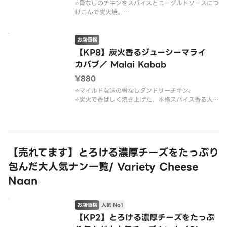
⭐️骨なしのチキンをスパイスとヨーグルトソースにつ
けこんで炭火焼。
⭐️ジューシーなひき肉を炭火で焼き上げた人気タンド
ール料理！
お店価格
【KP8】炭火香るジューシーマライ
カバブ／ Malai Kabab
¥880
⭐️マイルドな味の骨なしタンドリーチキン。
⭐️炭火で香ばしく焼き上げた、本格スパイス香る人気
タンドール料理。
【売れてます】とろける濃厚チーズをたっぷり
包んだ大人気ナン一覧/ Variety Cheese
Naan
お店価格
人気 No1
【KP2】とろける濃厚チーズをたっぷ