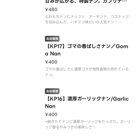
甘みが広がる、特製ナン。カブリナン
／Kabuli Nan
¥480
ふわもちナンにナッツと、アーモンド、ココナッツ
を包み込んだ、ハチミツ味わいの人気ナン！
香ばしいナッツと濃厚ハチミツが相性抜群の、贅沢
特製ナン。
お店価格
【KP17】ゴマの香ばしさナン／Gom
a Nan
¥400
ゴマの香ばしさと濃厚ゴマが相性抜群の売れている
ナン。
お店価格
【KP16】濃厚ガーリックナン/Garlic
Nan
¥400
⭐️焼きたてナンに濃厚ガーリックをたっぷり。ガーリ
ック香るやみつきの美味しさ！