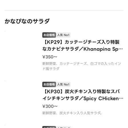
かなぴなのサラダ
お店価格
人気 No1
【KP29】カッテージチーズ入り特製
なカナピナサラダ／Khanapina Spe
cial Salad
¥350〜
新鮮野菜、カッテージチーズ、白ゴマの入ったイン
ド風サラダ
お店価格
人気 No1
【KP30】炭火チキン入り特製なスパ
イシチキンサラダ／Spicy CHicken S
alad
¥300〜
新鮮野菜、炭火チキン入り人気サラダ。