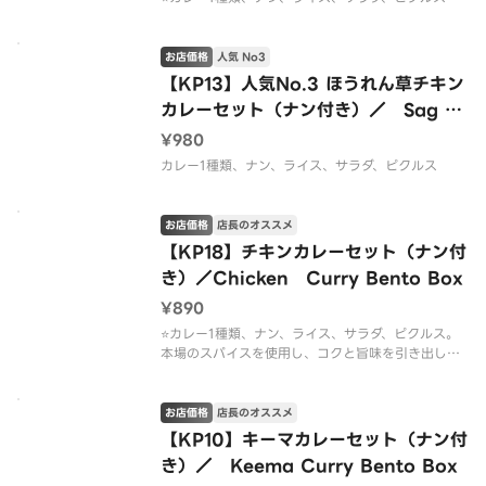
お店価格
人気 No3
【KP13】人気No.3 ほうれん草チキン
カレーセット（ナン付き）／ Sag C
hicken Bento Box
¥980
カレー1種類、ナン、ライス、サラダ、ピクルス
お店価格
店長のオススメ
【KP18】チキンカレーセット（ナン付
き）／Chicken Curry Bento Box
¥890
⭐️カレー1種類、ナン、ライス、サラダ、ピクルス。
本場のスパイスを使用し、コクと旨味を引き出した
人気の本格カレー。ナンやライスとの相性も抜群で
す。
お店価格
店長のオススメ
【KP10】キーマカレーセット（ナン付
き）／ Keema Curry Bento Box