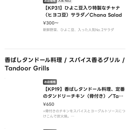
お店価格
人気 No2
【KP31】ひよこ豆入り特製なチャナ
（ヒヨコ豆）サラダ／Chana Salad
¥300〜
新鮮野菜、ひよこ豆、入った人気No.2サラダ
香ばしタンドール料理 / スパイス香るグリル /
Tandoor Grills
お店価格
【KP19】香ばしタンドール料理、定番
のタンドリーチキン（骨付き）／Tand
oori Chicken
¥650
⭐️骨付きのチキンをスパイスとヨーグルトソースにつ
けこんで炭火焼。
⭐️ジューシーなひき肉を炭火で焼き上げた人気タンド
ール料理！