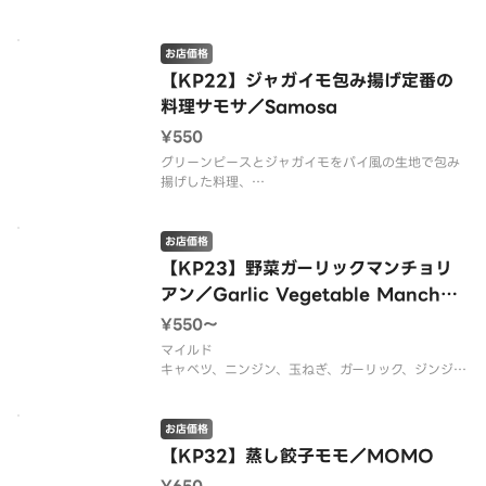
お店価格
【KP22】ジャガイモ包み揚げ定番の
料理サモサ／Samosa
¥550
グリーンピースとジャガイモをパイ風の生地で包み
揚げした料理、
インド人大好きの一品。タマリンドソース付けて召
し上げてください。
お店価格
【KP23】野菜ガーリックマンチョリ
アン／Garlic Vegetable Manchoo
riyan
¥550〜
マイルド
キャベツ、ニンジン、玉ねぎ、ガーリック、ジンジャ
ーなどのベジタブル団子
お店価格
【KP32】蒸し餃子モモ／MOMO