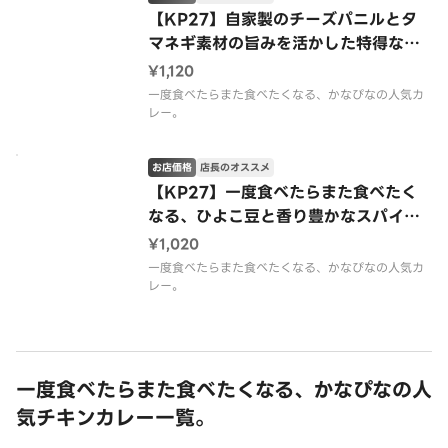
【KP27】自家製のチーズパニルとタ
マネギ素材の旨みを活かした特得な味
わいの本格カレー。カダイパニル/Kad
¥1,120
ai Paneer
一度食べたらまた食べたくなる、かなぴなの人気カ
レー。
お店価格
店長のオススメ
【KP27】一度食べたらまた食べたく
なる、ひよこ豆と香り豊かなスパイス
と深いコクをお楽しめる チャナマサ
¥1,020
ラ/Chana Masala
一度食べたらまた食べたくなる、かなぴなの人気カ
レー。
一度食べたらまた食べたくなる、かなぴなの人
気チキンカレー一覧。