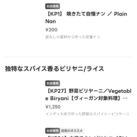
お店価格
【KP1】 焼きたて自慢ナン ／ Plain
Nan
¥200
皮なし小麦粉から作った定番ナン
独特なスパイス香るビリヤニ/ライス
お店価格
【KP27】野菜ビリヤーニ／Vegetabl
e Biryani【ヴィーガン対象料理】
（バスマティライス使用）
¥1,250
インディカ米で作った野菜のスパイシービリヤーニ
お店価格
店長のオススメ