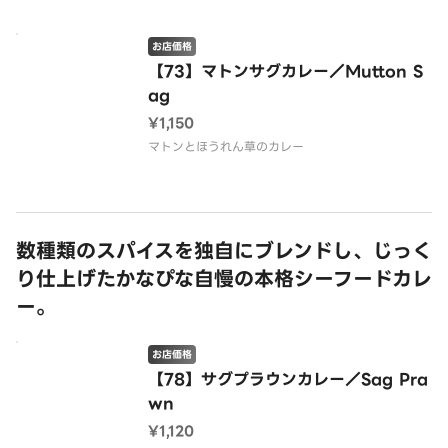
お店価格
【73】マトンサグカレー／Mutton S
ag
¥1,150
マトンとほうれん草のカレー
数種類のスパイスを独自にブレンドし、じっく
り仕上げたかなぴな自慢の本格シーフードカレ
ー。
お店価格
【78】サグプラウンカレー／Sag Pra
wn
¥1,120