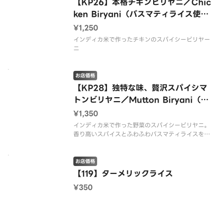
【KP26】本格チキンビリヤニ／Chic
ken Biryani（バスマティライス使
用）
¥1,250
インディカ米で作ったチキンのスパイシービリヤー
ニ
お店価格
【KP28】独特な味、贅沢スパイシマ
トンビリヤニ／Mutton Biryani（バ
スマティライス使用）
¥1,350
インディカ米で作った野菜のスパイシービリヤニ。
香り高いスパイスとふわふわバスマティライスを使
用した本格ビリヤニ。
お店価格
【119】ターメリックライス
¥350