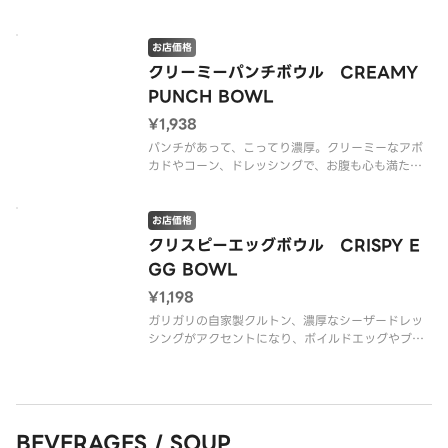
さ。ロメインレタスのシャキシャキとクルトンのザ
クザク食感も重なって、食べごたえは十分。コーン
やトマトの甘さが全体をまろやかにまとめてくれ
お店価格
て、味も見た目もバランスよく仕上が
クリーミーパンチボウル CREAMY
PUNCH BOWL
¥1,938
パンチがあって、こってり濃厚。クリーミーなアボ
カドやコーン、ドレッシングで、お腹も心も満たせ
るほどボリューミーなワイルドライス入りのボウ
ル。（グルテンを含む）（押し麦 （大麦）を含む）
お店価格
※アレルゲン情報はCRISP SALAD WORKSの公式
クリスピーエッグボウル CRISPY E
ウェブサイト
GG BOWL
¥1,198
ガリガリの自家製クルトン、濃厚なシーザードレッ
シングがアクセントになり、ボイルドエッグやブラ
ックビーンでタンパク質も摂れるボウル。野菜も摂
りたいけど、しっかり食事として満足したいって人
にもオススメ！（グルテンを含む）（押し麦 （大
麦）を含む）
BEVERAGES / SOUP
※アレルゲン