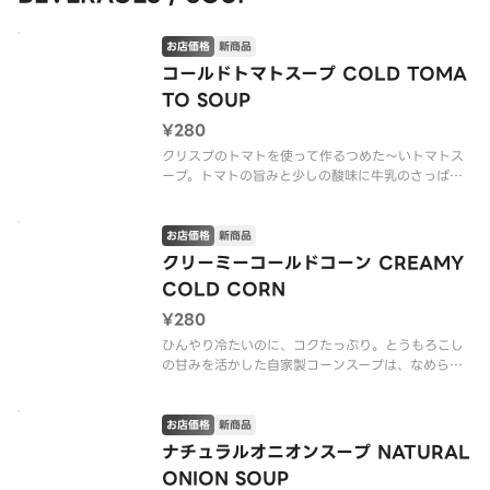
お店価格
新商品
コールドトマトスープ COLD TOMA
TO SOUP
¥280
クリスプのトマトを使って作るつめた〜いトマトス
ープ。トマトの旨みと少しの酸味に牛乳のさっぱり
としたクリーミー感は夏にピッタリ！夏バテ対策に
もぜひ！
お店価格
新商品
※アレルゲン情報はCRISP SALAD WORKSの公式
クリーミーコールドコーン CREAMY
ウェブサイトでご確認ください。
COLD CORN
※水分が出てしまうの
¥280
ひんやり冷たいのに、コクたっぷり。とうもろこし
の甘みを活かした自家製コーンスープは、なめらか
な舌触りと濃厚な味わいが楽しめる！サラダのアク
セントにもぴったりな、クリスプの新しい定番スー
プ！
お店価格
新商品
ナチュラルオニオンスープ NATURAL
※アレルゲン情報はCRISP SALAD WORKSの公式
ONION SOUP
ウェブサイ