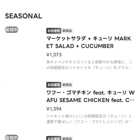
SEASONAL
品切れ
お店価格
新商品
マーケットサラダ + キューリ MARK
ET SALAD + CUCUMBER
¥1,373
赤キャベツやキャロットなど色鮮やかな野菜に、こ
の時期限定のシャキシャキ「キューリ」をプラス。
みずみずしい食感がマイルドシラチャードレッシン
グとよく絡む、歯応えも嬉しい大満足のサラダで
す。
お店価格
新商品
ワフー・ゴマチキン feat. キューリ W
※アレルゲン情報はCRISP SALAD WORKSの公式
AFU SESAME CHICKEN feat. CU
ウェブサイト
CUMBER
¥1,394
シャキッと瑞々しいこの時期限定の「キューリ」と
濃厚で香ばしい「ワフー・ゴマドレッシング」が相
性抜群。チキンとチェダーチーズのコクに涼やかさ
が効く、夏の和風サラダです。（*グルテンを含む）
品切れ
お店価格
新商品