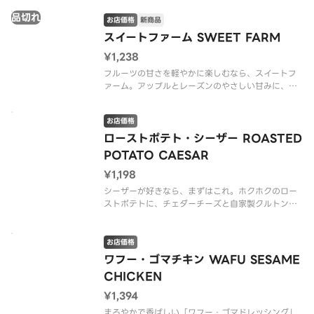
からこそ、味が立つ！これが…CRISPの新しい定番
品切れ
サラダです！（*グルテンを含む）（v ヴィーガン）
お店価格
新商品
スイートファーム SWEET FARM
※アレルゲン情報はC
¥1,238
フルーツの甘さを軽やかに楽しむなら、スイートフ
ァーム。アップルとレーズンのやさしい甘みに、セ
ロリのシャキッと感が心地よく重なります。ロース
ト豆腐で満足感もきちんと。すっきりいきたい日に
お店価格
選びたい、爽やかで清涼感のあるサラダです。（v
ヴィーガン）
ローストポテト・シーザー ROASTED
POTATO CAESAR
※アレルゲン
¥1,198
シーザーが好きなら、まずはこれ。ホクホクのロー
ストポテトに、チェダーチーズと自家製クルトンの
コク、スパイシーブロッコリのキレが重なって、シ
ーザーの完成度をもう一段引き上げました。これ
は…新しい定番サラダになる予感！（*グルテンを含
お店価格
む）
ワフー・ゴマチキン WAFU SESAME
CHICKEN
※アレルゲン情報はCR
¥1,394
まろやかで香ばしい「ワフー・ゴマドレッシング」