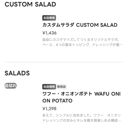
ウェブサイトでご確認ください。
CUSTOM SALAD
※水分が出てしまうの
お店価格
カスタムサラダ CUSTOM SALAD
¥1,436
自由にカスタマイズしてつくるオリジナルサラダ。
ベース、4つの基本トッピング、ドレッシングが基本
料金に含まれます。色々な組み合わせを試して、あ
なただけのお気に入りを一緒につくっていきましょ
う！
※アレルゲン情報はCRISP SALAD WORKSの公式
SALADS
ウェブ
品切れ
お店価格
新商品
ワフー・オニオンポテト WAFU ONI
ON POTATO
¥1,298
あえて、シンプルに攻めました。ワフー・オニオン
ドレッシングの甘みとキレを最大限楽しめる構成
に、ローストポテトで満足感をプラス。余白がある