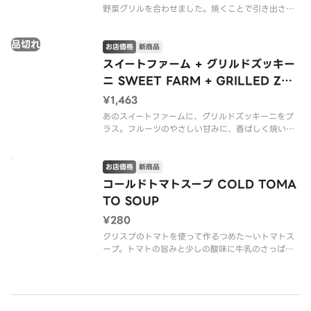
野菜グリルを合わせました。焼くことで引き出され
た甘みと旨みが重なって、「和」の味わいにぐっと
奥行きが生まれるんですよね。ローストポテトの満
品切れ
足感はそのままに、野菜の爽やかさも加わった限定
お店価格
新商品
ワフーです。（*グルテンを含む
スイートファーム + グリルドズッキー
ニ SWEET FARM + GRILLED ZUC
CHINI
¥1,463
あのスイートファームに、グリルドズッキーニをプ
ラス。フルーツのやさしい甘みに、香ばしく焼いた
ズッキーニの旨みが重なって、味わいにぐっと奥行
きが生まれました。爽やかさはそのままに、ちょっ
と深みが増した、大人な夏のスイートファームで
お店価格
新商品
す。（v ヴィーガン）
コールドトマトスープ COLD TOMA
TO SOUP
※アレ
¥280
クリスプのトマトを使って作るつめた〜いトマトス
ープ。トマトの旨みと少しの酸味に牛乳のさっぱり
としたクリーミー感は夏にピッタリ！夏バテ対策に
もぜひ！
※アレルゲン情報はCRISP SALAD WORKSの公式