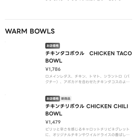
ードレッシングの組み合わせはまさに王道。さらに
サーモンにはビタミンも必須脂肪酸もたっぷりで
す。（グルテンを含む）
※アレルゲン情報はCRISP SALAD WORK
WARM BOWLS
お店価格
チキンタコボウル CHICKEN TACO
BOWL
¥1,786
ロメインレタス、チキン、トマト、シラントロ（パ
クチー）、アボカドを合わせたチキンタコスのよう
な味わい。ドレッシングは雑穀米と相性の良いキャ
ロットチリビネグレットで、ピリッと甘辛いボウ
ル。（*グルテンを含む）（押し麦 （大麦）を含
お店価格
新商品
む）
チキンチリボウル CHICKEN CHILI
BOWL
※アレルゲン情報はCR
¥1,479
ピリッと辛さを感じるキャロットチリビネグレット
に、オリジナルチキンやワイルドライスの香ばし