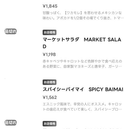
¥1,845
甘酸っぱく、【ワカモレ】を思わせるメキシカンな
味わい。アボカドを1/2個その場でくり抜き、トマ
ト、レッドオニオンを合わせた、CRISPでもファン
の多い人気のサラダ。（グルテンを含む）
品切れ
お店価格
※アレルゲン情報はCRISP SALAD WORKSの公式
マーケットサラダ MARKET SALA
ウェブサイトで
D
¥1,198
赤キャベツやキャロットなど色鮮やかで食べ応えの
ある野菜に、自家製マヨネーズと唐辛子、ガーリッ
クがアクセントのマイルドシラチャードレッシング
がよく絡む、お腹いっぱい、満足できるサラダ。
お店価格
※アレルゲン情報はCRISP SALAD WORKSの公式
スパイシーバイマイ SPICY BAIMAI
ウェブサイトで
¥1,562
エスニック風味で、辛党の人にオススメ。キャロッ
トの歯応えが食べていて楽しく、スパイシーブロッ
コリやシラントロ、ピリッと辛いドレッシングが一
癖あるアジア風のサラダ。
品切れ
お店価格