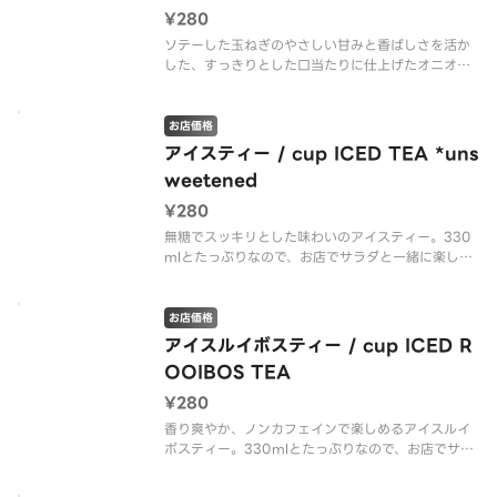
¥280
ソテーした玉ねぎのやさしい甘みと香ばしさを活か
した、すっきりとした口当たりに仕上げたオニオン
スープ。動物性不使用で、さらっと飲める軽やかな
仕上がりに。野菜本来の旨みがぎゅっと詰まった、
心と身体にやさしいスープなんです。（v ヴィーガ
お店価格
ン）
アイスティー / cup ICED TEA *uns
weetened
※アレルゲン情報はC
¥280
無糖でスッキリとした味わいのアイスティー。330
mlとたっぷりなので、お店でサラダと一緒に楽しん
でみて。（v ヴィーガン）
※アレルゲン情報はCRISP SALAD WORKSの公式
お店価格
ウェブサイトでご確認ください。
アイスルイボスティー / cup ICED R
OOIBOS TEA
アイスティー / cup（v Vegan）
¥280
香り爽やか、ノンカフェインで楽しめるアイスルイ
ボスティー。330mlとたっぷりなので、お店でサラ
ダと一緒に楽しんでみて。（v ヴィーガン）