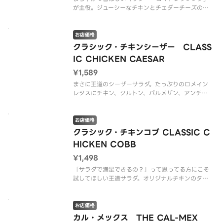
が主役。ジューシーなチキンとチェダーチーズのコ
ク、クルトンのカリッと感が絶妙にマッチ。クリス
プから登場した、まろやかでコク深い、全く新しい
「和風」サラダです。（*グルテンを含む）
お店価格
クラシック・チキンシーザー CLASS
※アレルゲン情報はCRISP S
IC CHICKEN CAESAR
¥1,589
まさに王道のシーザーサラダ。たっぷりのロメイン
レタスにチキン、クルトン、パルメザン、アンチョ
ビが効いたシーザードレッシングで、チーズのコク
を感じられるサラダ。（グルテンを含む）
お店価格
※アレルゲン情報はCRISP SALAD WORKSの公式
クラシック・チキンコブ CLASSIC C
ウェブサイトでご確認
HICKEN COBB
¥1,498
「サラダで満足できるの？」って思ってる方にこそ
試してほしい王道サラダ。オリジナルチキンのタン
パク質とボイルドエッグのまろやかさ、自家製クル
トンのザクザク感、そしてロメインレタスのシャキ
シャキ食感が絶妙にマッチ。クリーミーなバターミ
お店価格
ルクランチが全体をまとめて、食
カル・メックス THE CAL-MEX