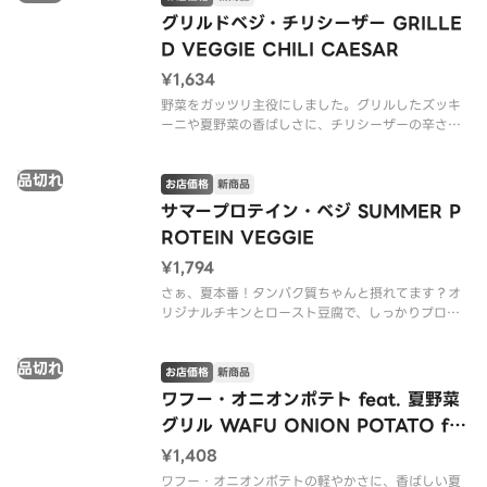
※アレルゲン情報はCRISP SALAD WORKSの公式
グリルドベジ・チリシーザー GRILLE
ウェブサイト
D VEGGIE CHILI CAESAR
¥1,634
野菜をガッツリ主役にしました。グリルしたズッキ
ーニや夏野菜の香ばしさに、チリシーザーの辛さが
バチっとハマる。焼くことで引き出された甘みと香
りに、スパイシーなキレが重なって、ぐっと夏らし
品切れ
い味わいに。野菜中心なのに満足感もしっかりの、
お店価格
新商品
この夏限定サラダ。
サマープロテイン・ベジ SUMMER P
ROTEIN VEGGIE
※アレル
¥1,794
さぁ、夏本番！タンパク質ちゃんと摂れてます？オ
リジナルチキンとロースト豆腐で、しっかりプロテ
インを確保しつつ、夏野菜グリルで軽やかさもキー
プ。重たくなりがちなプロテイン系を、この夏仕様
品切れ
にアップデート！（v ヴィーガン）
お店価格
新商品
ワフー・オニオンポテト feat. 夏野菜
※アレルゲン情報はCRISP SALA
グリル WAFU ONION POTATO fe
at. MIXED SUMMER VEGGIES
¥1,408
ワフー・オニオンポテトの軽やかさに、香ばしい夏