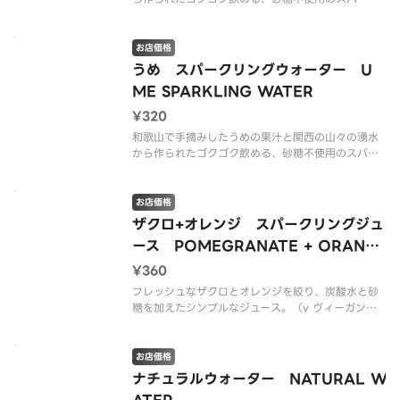
リングウォーター。（v ヴィーガン）
Kimino Sparkling Water Yuzu 250ml（v Vega
お店価格
n）
うめ スパークリングウォーター U
ME SPARKLING WATER
¥320
和歌山で手摘みしたうめの果汁と関西の山々の湧水
から作られたゴクゴク飲める、砂糖不使用のスパー
クリングウォーター。（v ヴィーガン）
Kimino Sparkling Water Ume 250ml（v Vega
お店価格
n）
ザクロ+オレンジ スパークリングジュ
ース POMEGRANATE + ORANG
E SPARKLING JUICE
¥360
フレッシュなザクロとオレンジを絞り、炭酸水と砂
糖を加えたシンプルなジュース。（v ヴィーガン）
Sanpellegrino Melograno + Arancia 330ml（v
Vegan）
お店価格
ナチュラルウォーター NATURAL W