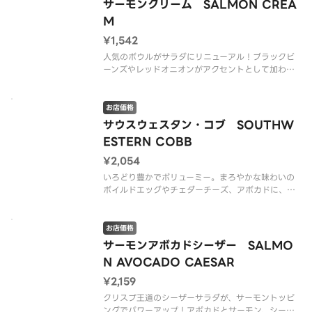
※アレルゲン情報はCRISP SALAD WORKSの公式
サーモンクリーム SALMON CREA
ウェブサイトでご確認ください。
M
※
¥1,542
人気のボウルがサラダにリニューアル！ブラックビ
ーンズやレッドオニオンがアクセントとして加わ
り、クリーミーなサーモンリゾットのような味わい
に。ベースをワイルドライス入りにカスタマイズす
るのもオススメですよ。
お店価格
サウスウェスタン・コブ SOUTHW
※アレルゲン情報はCRISP SALAD WORK
ESTERN COBB
¥2,054
いろどり豊かでボリューミー。まろやかな味わいの
ボイルドエッグやチェダーチーズ、アボカドに、乳
製品ベースのドレッシングを合わせて、ミルキーな
口当たりのコブサラダ。（グルテンを含む）
お店価格
※アレルゲン情報はCRISP SALAD WORKSの公式
サーモンアボカドシーザー SALMO
ウェブサイトでご確
N AVOCADO CAESAR
¥2,159
クリスプ王道のシーザーサラダが、サーモントッピ
ングでパワーアップ！アボカドとサーモン、シーザ