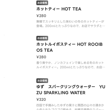
※アレルゲン情報はCRISP SALAD WORKSの公式
お店価格
ウェブサイトでご確認ください。
ホットティー HOT TEA
¥280
アイスルイボスティー /
無糖でスッキリとした味わいの冬のホットティーが
登場。200mlとたっぷりなので、お店でサラダと一
緒に楽しんでみて。（v ヴィーガン）
お店価格
※アレルゲン情報はCRISP SALAD WORKSの公式
ウェブサイトでご確認ください。
ホットルイボスティー HOT ROOIB
OS TEA
ホットティー（v Vegan）（
¥280
香り爽やか、ノンカフェインで楽しめる冬のホット
ルイボスティー。200mlとたっぷりなので、お店で
サラダと一緒に楽しんでみて。（v ヴィーガン）
※アレルゲン情報はCRISP SALAD WORKSの公式
お店価格
ウェブサイトでご確認ください。
ゆず スパークリングウォーター YU
ZU SPARKLING WATER
ホットルイボスティー（
¥320
四国で手摘みしたゆずの果汁と関西の山々の湧水か
ら作られたゴクゴク飲める、砂糖不使用のスパーク