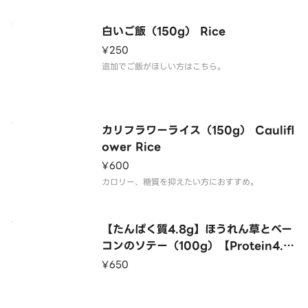
白いご飯（150g） Rice
¥250
追加でご飯がほしい方はこちら。
カリフラワーライス（150g） Caulifl
ower Rice
¥600
カロリー、糖質を抑えたい方におすすめ。
【たんぱく質4.8g】ほうれん草とベー
コンのソテー（100g）【Protein4.8
g】Sauteed Spinach and Bacon
¥650
（100g）