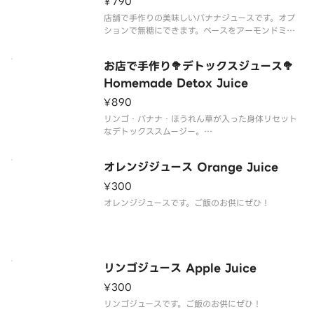
¥790
店舗で手作りの美味しいバナナジュースです。オプ
ションで無糖にできます。ベースをアーモンドミル
ク・豆乳に変更できます。
Delicious banana juice handmade in store. Ca
お店で手作り🥦デトックスジュース🥦
n be made without sugar or
Homemade Detox Juice
¥890
リンゴ・バナナ・ほうれん草が入った身体リセット
なデトックススムージー。
迷ったらこれで決まりです。
オレンジジュース Orange Juice
A detox smoothie with apples bananas and s
pinach to reset your body.
¥300
オレンジジュースです。ご飯のお供にぜひ！
リンゴジュース Apple Juice
¥300
リンゴジュースです。ご飯のお供にぜひ！