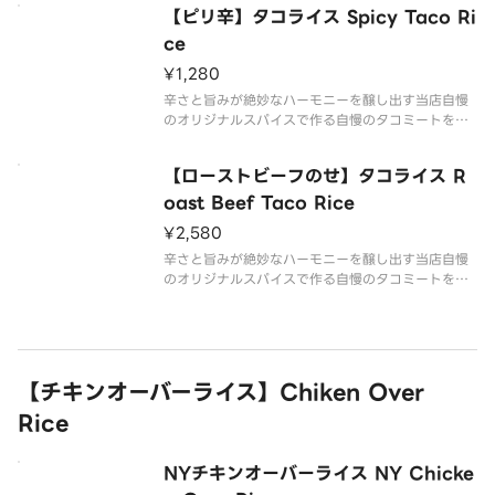
食べたくなるタコライスができました！パクチー好
【ピリ辛】タコライス Spicy Taco Ri
きはぜひ！
【内容】
ce
タコミート：90g・ご飯・トマト・レタス・トルテ
¥1,280
ィーヤ
辛さと旨みが絶妙なハーモニーを醸し出す当店自慢
のオリジナルスパイスで作る自慢のタコミートを是
非ご賞味あれ。とにかく食べやすさを追求した毎日
食べたくなるタコライスができました！さらに辛さ
【ローストビーフのせ】タコライス R
が欲しい方に。
【内容】
oast Beef Taco Rice
タコミート：90g・ご飯・トマト・レタス・トルテ
¥2,580
ィ
辛さと旨みが絶妙なハーモニーを醸し出す当店自慢
のオリジナルスパイスで作る自慢のタコミートを是
非ご賞味あれ。とにかく食べやすさを追求した毎日
食べたくなるタコライスができました！ローストビ
ーフをのせて少し贅沢なタコライスを…
【内容】
タコミート：90g・ご飯・ト
【チキンオーバーライス】Chiken Over
Rice
NYチキンオーバーライス NY Chicke