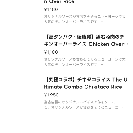
n Over Rice
¥1,180
オリジナルソースが食欲をそそるニューヨークで大
人気のチキンオーバーライスです！
しっかりお肉も食べれて野菜も一緒に取れて、一石
二鳥なお得なご飯です！
【高タンパク・低脂質】鶏むね肉のチ
キンオーバーライス Chicken Over
Rice with Chicken Meat
¥1,180
オリジナルソースが食欲をそそるニューヨークで大
人気のチキンオーバーライスです！
しっかりお肉も食べれて野菜も一緒に取れて、一石
二鳥なお得なご飯です！
【究極コラボ】チキタコライス The U
ltimate Combo Chikitaco Rice
¥1,980
当店自慢のオリジナルスパイスで作るタコミート
と、オリジナルソースが食欲をそそるニューヨーク
で大人気のチキンオーバーライスのコラボメニュー
です。
どちらも食べたいあなたにおくる、贅沢な逸品がで
きました