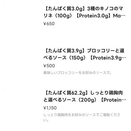
【たんぱく質3.0g】3種のキノコのマ
リネ（100g）【Protein3.0g】Mari
nated 3 Kinds of Mushrooms（1
¥650
00g）
【たんぱく質3.9g】ブロッコリーと選
べるソース（150g）【Protein3.9g】
Broccoli with your Choice of Sa
¥500
uce（150g）
美味しいブロッコリーをお好みのソースで。
【たんぱく質62.2g】しっとり鶏胸肉
と選べるソース（200g）【Protein6
2.2g】Moist Chicken Breast and
¥1,150
your Choice of Sauce（200g）
しっとり鶏胸肉をお好みのソースでご堪能くださ
い。