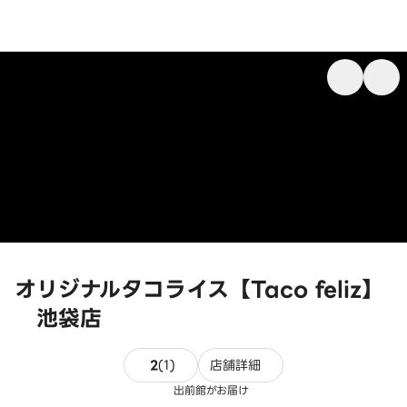
オリジナルタコライス【Taco feliz】
池袋店
1件のレビュー
2
(
1
)
店舗詳細
出前館がお届け