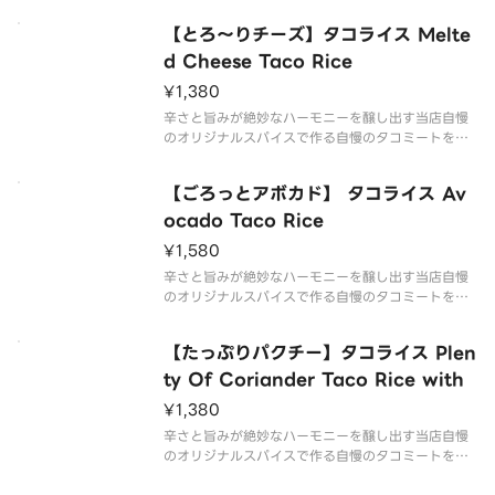
食べたくなるタコライスができました！温泉卵を乗
【とろ～りチーズ】タコライス Melte
せたら間違いなし！
【内容】
d Cheese Taco Rice
タコミート：90g・ご飯・トマト・レタス・トル
¥1,380
辛さと旨みが絶妙なハーモニーを醸し出す当店自慢
のオリジナルスパイスで作る自慢のタコミートを是
非ご賞味あれ。とにかく食べやすさを追求した毎日
食べたくなるタコライスができました！とろ～り溶
【ごろっとアボカド】 タコライス Av
けたチーズがおすすめです！
【内容】
ocado Taco Rice
タコミート：90g・ご飯・トマト・レタ
¥1,580
辛さと旨みが絶妙なハーモニーを醸し出す当店自慢
のオリジナルスパイスで作る自慢のタコミートを是
非ご賞味あれ。とにかく食べやすさを追求した毎日
食べたくなるタコライスができました！アボカドの
【たっぷりパクチー】タコライス Plen
まろみがよく合う！
【内容】
ty Of Coriander Taco Rice with
タコミート：90g・ご飯・トマト・レタス・トル
¥1,380
辛さと旨みが絶妙なハーモニーを醸し出す当店自慢
のオリジナルスパイスで作る自慢のタコミートを是
非ご賞味あれ。とにかく食べやすさを追求した毎日