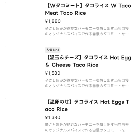
食べたくなるタコライスができました！
【Wタコミート】タコライス W Taco
【内容】
タコミート：90g・ご飯・トマト・レタス・トルテ
Meat Taco Rice
ィーヤチップス
¥1,880
We ar
辛さと旨みが絶妙なハーモニーを醸し出す当店自慢
のオリジナルスパイスで作る自慢のタコミートを是
非ご賞味あれ。とにかく食べやすさを追求した毎日
食べたくなるタコライスができました！タコミート
人気 No1
ましましの肉肉しいタコライスです。
【内容】
【温玉＆チーズ】タコライス Hot Egg
タコミート・ご飯・トマト・レタ
＆ Cheese Taco Rice
¥1,580
辛さと旨みが絶妙なハーモニーを醸し出す当店自慢
のオリジナルスパイスで作る自慢のタコミートを是
非ご賞味あれ。とにかく食べやすさを追求した毎日
食べたくなるタコライスができました！タコライス
【温卵のせ】タコライス Hot Eggs T
には欠かせない温泉卵とチーズの大人気フレーバー
です！
aco Rice
【内容】
¥1,380
タコミート：
辛さと旨みが絶妙なハーモニーを醸し出す当店自慢
のオリジナルスパイスで作る自慢のタコミートを是
非ご賞味あれ。とにかく食べやすさを追求した毎日