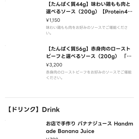
【たんぱく質44g】味わい鶏もも肉と
選べるソース（200g）【Protein44
g】Tasty Chicken Thighs and yo
¥1,150
ur Choice of Sauce（200g）
味わい鶏もも肉をお好みのソースでご堪能くださ
い。
【たんぱく質56g】赤身肉のロースト
ビーフと選べるソース（200g） 「Pr
otein 56g」 Red Meat Roast Bee
¥3,200
f and Selectable Sauce （200g）
赤身肉のローストビーフをお好みのソースでご堪能
ください。
【ドリンク】Drink
お店で手作り バナナジュース Handm
ade Banana Juice