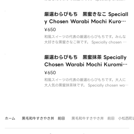
warabi mochi is a representative of Japanese
sweets. This is kuromitsu flav
厳選わらびもち 黒蜜きなこ Speciall
y Chosen Warabi Mochi Kuromi
tsu Kinako
¥650
和風スイーツの代表の厳選わらびもちです。みんな
大好きな黒蜜きなこ味です。 Specially chosen wa
rabi mochi is a representative of Japanese sw
eets. This is everyone favori
厳選わらびもち 黒蜜抹茶 Specially
Chosen Warabi Mochi Kuromits
u Matcha
¥650
和風スイーツの代表の厳選わらびもちです。大人に
大人気の黒蜜抹茶味です。 Specially chosen wara
bi mochi is a representative of Japanese swee
ts. This is kuromitsu matcha
ホーム
黒毛和牛すきやき丼 前田
黒毛和牛すきやき丼 前田 小松西町