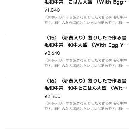
毛和牛丼 ごはん大盛 （With Egg Y
olk） Black Wagyu Beef Rice Bo
¥1,840
wl with Sukiyaki Stock Rice Lar
（卵黄入り）すき焼きの割りしたで作る黒毛和牛丼
ge
です。和牛のみを堪能したい方にお勧めです。和牛8
0gごはん280gになります。 （With egg yolk）.
This is a black Wagyu beef rice bowl made wi
（15）（卵黄入り）割りしたで作る黒
th suk
毛和牛丼 和牛大盛 （With Egg Yol
k） Black Wagyu Beef Rice Bowl
¥2,640
with Sukiyaki Stock Wagyu Larg
（卵黄入り）すき焼きの割りしたで作る黒毛和牛丼
e
です。和牛のみを堪能したい方にお勧めです。和牛1
60gごはん200gになります。 （With egg yolk）.
This is a black Wagyu beef rice bowl made wi
（16）（卵黄入り）割りしたで作る黒
th su
毛和牛丼 和牛とごはん大盛 （With
Egg Yolk） Black Wagyu Beef Ri
¥2,800
ce Bowl with Sukiyaki Stock Wa
（卵黄入り）すき焼きの割りしたで作る黒毛和牛丼
gyu ＆ Rice Large
です。和牛のみを堪能したい方にお勧めです。和牛1
60gごはん280gになります。 （With egg yolk）.
This is a black Wagyu beef rice bowl made wi
th su