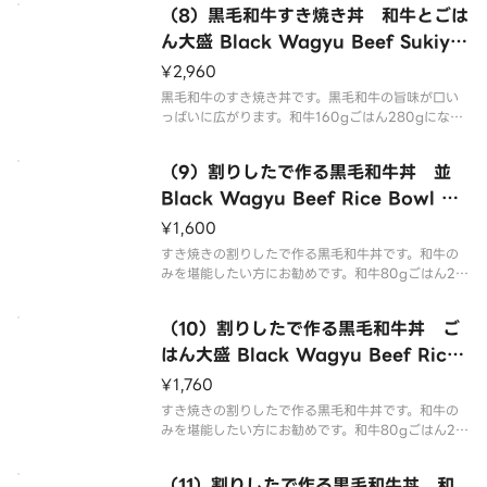
（8）黒毛和牛すき焼き丼 和牛とごは
ん大盛 Black Wagyu Beef Sukiya
ki Rice Bowl Wagyu ＆ Rice Lar
¥2,960
ge
黒毛和牛のすき焼き丼です。黒毛和牛の旨味が口い
っぱいに広がります。和牛160gごはん280gになり
ます。 Sukiyaki rice bowl with black Wagyu be
ef. The delicious taste of black Wagyu
（9）割りしたで作る黒毛和牛丼 並
Black Wagyu Beef Rice Bowl wi
th Sukiyaki Stock Regular
¥1,600
すき焼きの割りしたで作る黒毛和牛丼です。和牛の
みを堪能したい方にお勧めです。和牛80gごはん20
0gになります。 This is a black Wagyu beef rice
bowl made with sukiyaki stock. Recommende
（10）割りしたで作る黒毛和牛丼 ご
はん大盛 Black Wagyu Beef Rice
Bowl with Sukiyaki Stock Rice L
¥1,760
arge
すき焼きの割りしたで作る黒毛和牛丼です。和牛の
みを堪能したい方にお勧めです。和牛80gごはん28
0gになります。 This is a black Wagyu beef rice
bowl made with sukiyaki stock. Recommende
（11）割りしたで作る黒毛和牛丼 和