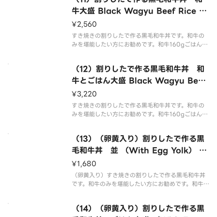
牛大盛 Black Wagyu Beef Rice B
owl with Sukiyaki Stock Wagyu
¥2,560
Large
すき焼きの割りしたで作る黒毛和牛丼です。和牛の
みを堪能したい方にお勧めです。和牛160gごはん2
00gになります。 This is a black Wagyu beef ric
e bowl made with sukiyaki stock. Recommend
（12）割りしたで作る黒毛和牛丼 和
牛とごはん大盛 Black Wagyu Beef
Rice Bowl with Sukiyaki Stock
¥3,220
Wagyu ＆ Rice Large
すき焼きの割りしたで作る黒毛和牛丼です。和牛の
みを堪能したい方にお勧めです。和牛160gごはん2
80gになります。 This is a black Wagyu beef ric
e bowl made with sukiyaki stock. Recommend
（13）（卵黄入り）割りしたで作る黒
毛和牛丼 並 （With Egg Yolk） Bl
ack Wagyu Beef Rice Bowl with
¥1,680
Sukiyaki Stock Regular
（卵黄入り）すき焼きの割りしたで作る黒毛和牛丼
です。和牛のみを堪能したい方にお勧めです。和牛8
0gごはん200gになります。 （With egg yolk）.
This is a black Wagyu beef rice bowl made wi
（14）（卵黄入り）割りしたで作る黒
th suk