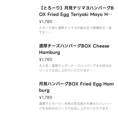
グBOXを、どうぞお腹いっぱいお楽しみください。
【とろーり】月見テリマヨハンバーグB
ライスは大盛無料でご用意しております。
OX Fried Egg Teriyaki Mayo Ha
mburg
¥1,780
【商品内容】
粗挽きハンバーグ
とろーり卵と濃厚テリマヨが絡み合う悪魔的な一品
添え野菜
です！
ライス
牛肉と豚肉を使用したジューシーな粗挽きハンバー
フライド
グBOXを、どうぞお腹いっぱいお楽しみください。
濃厚チーズハンバーグBOX Cheese
ライスは大盛無料でご用意しております。
Hamburg
¥1,780
【商品内容】
粗挽きハンバーグ
大人気！濃厚チェダーチーズハンバーグをお好みの
添え野菜
ソースでお召し上がりいただけます！
ライス
牛肉と豚肉を使用したジューシーな粗挽きハンバー
目玉焼き
グBOXを、どうぞお腹いっぱいお楽しみください。
月見ハンバーグBOX Fried Egg Ham
テリヤ
ライスは大盛無料でご用意しております。
burg
¥1,780
【商品内容】
濃厚でとろ〜り！半熟の目玉焼きを乗せたハンバー
グをお好みのソースでお召し上がりいただけます！
牛肉と豚肉を使用したジューシーな粗挽きハンバー
グBOXを、どうぞお腹いっぱいお楽しみください。