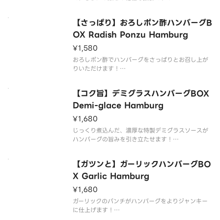
牛肉と豚肉を使用したジューシーな粗挽きハンバー
グBOXを、どうぞお腹いっぱいご堪能ください。
【さっぱり】おろしポン酢ハンバーグB
ライスは大盛無料でご用意しております。
OX Radish Ponzu Hamburg
¥1,580
【商品内容】
粗挽きハンバーグ
おろしポン酢でハンバーグをさっぱりとお召し上が
添え野菜
りいただけます！
牛肉と豚肉を使用したジューシーな粗挽きハンバー
グBOXを、どうぞお腹いっぱいご堪能ください。
【コク旨】デミグラスハンバーグBOX
ライスは大盛無料でご用意しております。
Demi-glace Hamburg
¥1,680
【商品内容】
粗挽きハンバーグ
じっくり煮込んだ、濃厚な特製デミグラスソースが
添え野菜
ハンバーグの旨みを引き立たせます！
ライス
牛肉と豚肉を使用したジューシーな粗挽きハンバー
おろしポ
グBOXを、どうぞお腹いっぱいお楽しみください。
【ガツンと】ガーリックハンバーグBO
ライスは大盛無料でご用意しております。
X Garlic Hamburg
¥1,680
【商品内容】
粗挽きハンバーグ
ガーリックのパンチがハンバーグをよりジャンキー
添え野
に仕上げます！
牛肉と豚肉を使用したジューシーな粗挽きハンバー