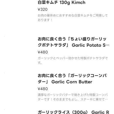
白菜キムチ 130g Kimch
¥320
お肉の箸休めにおすすめな白菜キムチをご用意して
おります！
お肉に良く合う「ちょい盛りガーリッ
クポテトサラダ」 Garlic Potato Sal
ad
¥480
ガ－リックとペッパー効かせた特製ポテトサラダで
す。
お肉に良く合う「ガーリックコーンバ
ター」 Garlic Corn Butter
¥480
濃厚なガーリックバターで焼き上げた特製コーンバ
ターです！そのままでもよし、ステーキに乗せても
よしな一品です！
ガーリックライス（300g） Garlic R