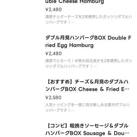
お好みに合わせて、2種類のソースをお選びいただけ
uble Cheese Hamburg
ます。
¥2,480
ライスは大盛無料でご用意しております。
濃厚チェダーチーズを2枚使用したガッツリダブルハ
【商品内
ンバーグです！
牛肉と豚肉を使用したジューシーな粗挽きのハンバ
ーグBOXを、どうぞお腹いっぱいご堪能ください。
ダブル月見ハンバーグBOX Double F
お好みに合わせて、2種類のソースをお選びいただけ
ried Egg Hamburg
ます。
¥2,480
ライスは大盛無料でご用意しております。
濃厚でとろ〜り！半熟の目玉焼きを2枚使用したガッ
ツリダブルハンバーグです！
牛肉と豚肉を使用したジューシーな粗挽きのハンバ
ーグBOXを、どうぞお腹いっぱいご堪能ください。
【おすすめ】チーズ＆月見のダブルハ
お好みに合わせて、2種類のソースをお選びいただけ
ンバーグBOX Cheese ＆ Fried Egg
ます。
Double Hamburg
¥2,580
ライスは大盛無料でご用意してお
人気トッピングを一度に両方楽しめる贅沢ダブルハ
ンバーグです！
牛肉と豚肉を使用したジューシーな粗挽きのダブル
ハンバーグBOXを、どうぞお腹いっぱいご堪能くだ
【コンビ】粗挽きソーセージ＆ダブル
さい。
ハンバーグBOX Sausage ＆ Doubl