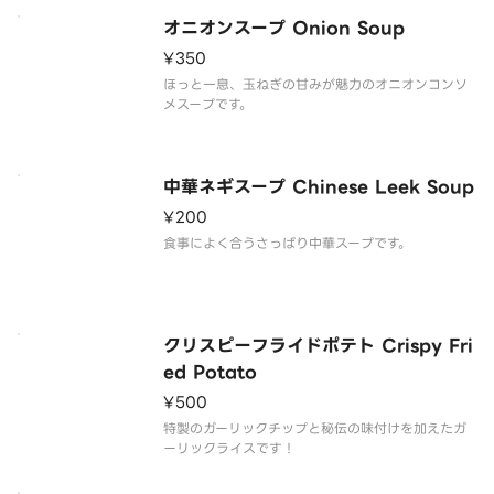
ブロッコリー
選択ソース
オニオンスープ Onion Soup
¥350
ほっと一息、玉ねぎの甘みが魅力のオニオンコンソ
メスープです。
中華ネギスープ Chinese Leek Soup
¥200
食事によく合うさっぱり中華スープです。
クリスピーフライドポテト Crispy Fri
ed Potato
¥500
特製のガーリックチップと秘伝の味付けを加えたガ
ーリックライスです！