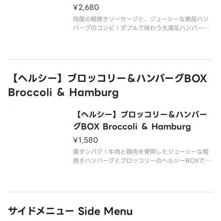
お好みに合わせて、2種類のソースをお選びいただけ
e Hamburg
¥2,680
ます。
ライスは大盛無料でご用意しております。
肉屋の粗挽きソーセージと、ジューシーな絶品ハン
バーグのコンビ！ダブルで味わう大満足ハンバーグ
です。
お好みに合わせて、2種類のソースをお選びいただけ
ます。
ライスは大盛無料でご用意しております。
【ヘルシー】ブロッコリー＆ハンバーグBOX
Broccoli ＆ Hamburg
【商品内容】
ダブル粗挽きハンバーグ
ソーセージ
【ヘルシー】ブロッコリー＆ハンバー
グBOX Broccoli ＆ Hamburg
¥1,580
高タンパク！牛肉と豚肉を使用したジューシーな粗
挽きハンバーグとブロッコリーのヘルシーBOXで
す。
※こちらの商品は、ライスは付いておりません。※
【商品内容】
粗挽きハンバーグ
サイドメニュー Side Menu
添え野菜