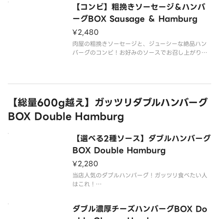
【コンビ】粗挽きソーセージ＆ハンバ
ライスは大盛無料でご用意しております。
ーグBOX Sausage ＆ Hamburg
¥2,480
【商品内容】
粗挽き目玉焼
肉屋の粗挽きソーセージと、ジューシーな絶品ハン
バーグのコンビ！お好みのソースでお召し上がりい
ただけます！
牛肉と豚肉を使用したジューシーな粗挽きハンバー
グBOXを、どうぞお腹いっぱいお楽しみください。
ライスは大盛無料でご用意しております。
【総量600g越え】ガッツリダブルハンバーグ
BOX Double Hamburg
【選べる2種ソース】ダブルハンバーグ
BOX Double Hamburg
¥2,280
当店人気のダブルハンバーグ！ガッツリ食べたい人
はこれ！
牛肉と豚肉を使用したジューシーな粗挽きのハンバ
ーグBOXを、どうぞお腹いっぱいご堪能ください。
ダブル濃厚チーズハンバーグBOX Do