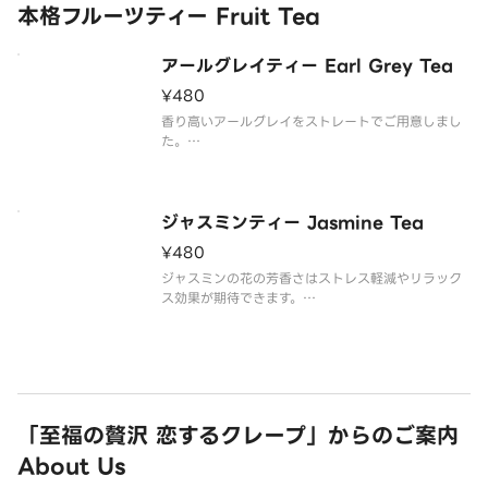
すのでご注意ください。
本格フルーツティー Fruit Tea
※甘さの調整は出来かねま
アールグレイティー Earl Grey Tea
¥480
香り高いアールグレイをストレートでご用意しまし
た。
メモ欄に記載された内容については対応出来かねま
すのでご注意ください。
※氷入りでご提供致します。
ジャスミンティー Jasmine Tea
¥480
好味茶房 Our Tea
タピオカと好きな時間。
ジャスミンの花の芳香さはストレス軽減やリラック
ス効果が期待できます。
Enjoy our aromatic Earl Gr
メモ欄に記載された内容については対応出来かねま
すのでご注意ください。
※氷入りでご提供致します。
好味茶房 Our Tea
「至福の贅沢 恋するクレープ」からのご案内
タピオカと好きな時間。
About Us
The floral aroma