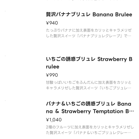
パリッとした食感、内側にはしっとりとしたクレー
プ生地と濃厚なカスタードクリームが詰まっていま
贅沢バナナブリュレ ​Banana Brulee
す。一口ごとに異なる食感をお楽しみいただけます。
¥940
※クレープのサイズをお選
たっぷりバナナに加え表面をカリッとキャラメリゼ
した贅沢スイーツ「バナナブリュレクレープ」で
す。外は香ばしいキャラメルのパリッとした食感、
内側にはしっとりとしたクレープ生地と濃厚なカス
タードクリームとバナナが詰まっています。一口ご
とに異なる食感をお楽しみいただけ
いちごの誘惑ブリュレ Strawberry B
rulee
¥990
甘酸っぱいいちごをふんだんに加え表面をカリッと
キャラメリゼした贅沢スイーツ「いちごブリュレク
レープ」です。外は香ばしいキャラメルのパリッと
した食感、内側にはしっとりとしたクレープ生地と
バナナ＆いちごの誘惑ブリュレ ​​Bana
濃厚なカスタードクリームといちごが詰まっていま
す。一口ごとに異なる食感をお楽
na ＆ Strawberry Temptation Br
ulee
¥1,040
2種のフルーツに加え表面をカリッとキャラメリゼし
た贅沢スイーツ「バナナ＆いちごブリュレクレー
プ」です。外は香ばしいキャラメルのパリッとした