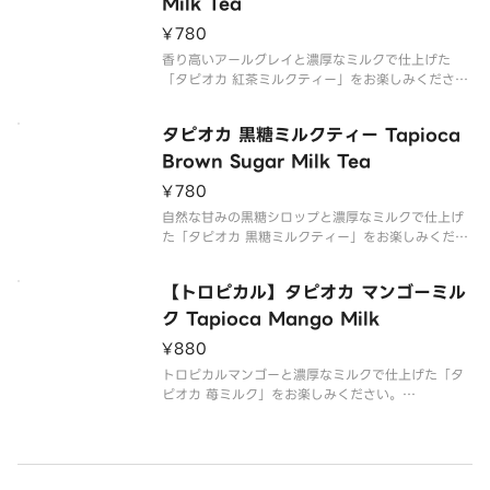
Milk Tea
¥780
香り高いアールグレイと濃厚なミルクで仕上げた
「タピオカ 紅茶ミルクティー」をお楽しみくださ
い。
自社工場でひとつぶひとつぶ丁寧に作られたもちも
タピオカ 黒糖ミルクティー Tapioca
ちタピオカを使用しております。
Brown Sugar Milk Tea
メモ欄に記載された内容については対応出来かねま
¥780
すのでご注意ください。
※甘さの調整は
自然な甘みの黒糖シロップと濃厚なミルクで仕上げ
た「タピオカ 黒糖ミルクティー」をお楽しみくださ
い。
自社工場でひとつぶひとつぶ丁寧に作られたもちも
【トロピカル】タピオカ マンゴーミル
ちタピオカを使用しております。
ク Tapioca Mango Milk
メモ欄に記載された内容については対応出来かねま
¥880
すのでご注意ください。
※甘さの調
トロピカルマンゴーと濃厚なミルクで仕上げた「タ
ピオカ 苺ミルク」をお楽しみください。
自社工場でひとつぶひとつぶ丁寧に作られたもちも
ちタピオカを使用しております。
メモ欄に記載された内容については対応出来かねま