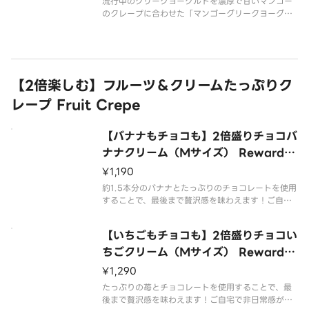
流行中のグリークヨーグルトを濃厚で甘いマンゴー
のクレープに合わせた「マンゴーグリークヨーグル
トクレープ」です。グリークヨーグルトは程よい酸
味となめらかな食感で、通常のクレープよりもさっ
ぱりとお召し上がりいただけます。
※クレープのサイズをお選びいただけます。
【2倍楽しむ】フルーツ＆クリームたっぷりク
レープ Fruit Crepe
【バナナもチョコも】2倍盛りチョコバ
ナナクリーム（Mサイズ） Reward C
hocolate Banana Cream
¥1,190
約1.5本分のバナナとたっぷりのチョコレートを使用
することで、最後まで贅沢感を味わえます！ご自宅
で非日常感が味わえる当店自慢の2倍クレープです！
【いちごもチョコも】2倍盛りチョコい
ちごクリーム（Mサイズ） ​​Reward C
hocolate Strawberry Cream
¥1,290
たっぷりの苺とチョコレートを使用することで、最
後まで贅沢感を味わえます！ご自宅で非日常感が味