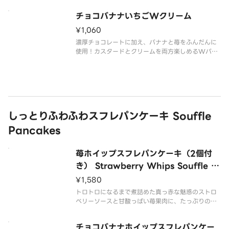
チョコバナナいちごWクリーム
¥1,060
濃厚チョコレートに加え、バナナと苺をふんだんに
使用！カスタードとクリームを両方楽しめるWバナ
ナいちごクリームクレープです！
※クレープのサイズをお選びいただけます。
しっとりふわふわスフレパンケーキ Souffle
Pancakes
苺ホイップスフレパンケーキ（2個付
き） Strawberry Whips Souffle P
ancake
¥1,580
トロトロになるまで煮詰めた真っ赤な魅惑のストロ
ベリーソースと甘酸っぱい苺果肉に、たっぷりのホ
イップクリームを添えたふわっとしっとりとろける
スフレパンケーキです。
チョコバナナホイップスフレパンケー
パンケーキの上にホイップクリームやソースなどを