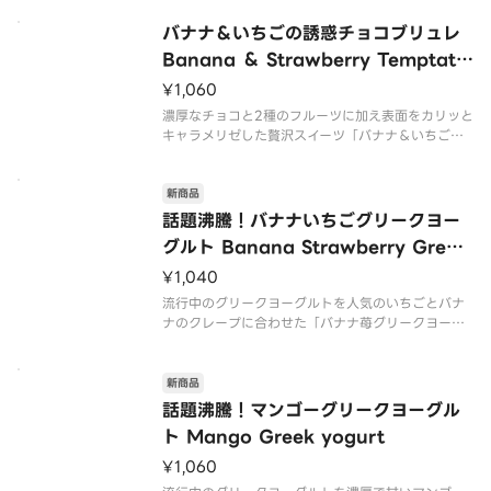
食感、内側にはしっとりとしたクレープ生地と濃厚
バナナ＆いちごの誘惑チョコブリュレ ​​
なカスタードクリームとバナナいちごが詰まってい
ます。一口ごとに異なる食感をお
Banana ＆ Strawberry Temptatio
n Chocolate Brulee
¥1,060
濃厚なチョコと2種のフルーツに加え表面をカリッと
キャラメリゼした贅沢スイーツ「バナナ＆いちごチ
ョコブリュレクレープ」です。外は香ばしいキャラ
メルのパリッとした食感、内側にはしっとりとした
新商品
クレープ生地と濃厚なカスタードクリームとバナナ
いちごが詰まっています。一口
話題沸騰！バナナいちごグリークヨー
グルト Banana Strawberry Greek
yogurt
¥1,040
流行中のグリークヨーグルトを人気のいちごとバナ
ナのクレープに合わせた「バナナ苺グリークヨーグ
ルトクレープ」です。グリークヨーグルトは程よい
酸味となめらかな食感で、通常のクレープよりもさ
っぱりとお召し上がりいただけます。
新商品
話題沸騰！マンゴーグリークヨーグル
※クレープのサイズをお選びいただけます
ト Mango Greek yogurt
¥1,060