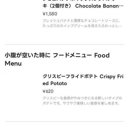
トッピングしてお召し上がりください。
キ（2個付き） Chocolate Banana
Souffle Pancake
¥1,580
【素材】
ス
フレッシュバナナと濃厚なチョコレートソースに、
たっぷりのホイップクリームを添えたふわっとしっ
とりとろけるスフレパンケーキです。
パンケーキの上にホイップクリームやソースなどを
トッピングしてお召し上がりください。
【素材】
小腹が空いた時に フードメニュー Food
スフレパンケーキ（直径約8cm）2個
Menu
クリスピーフライドポテト Crispy Fri
ed Potato
¥620
クリスピーな食感がやみつきになる新しいタイプの
ポテトです。サクサク美味しい食感を楽しめます。