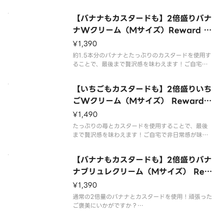
わえる当店自慢の2倍クレープです！
【バナナもカスタードも】2倍盛りバナ
ナWクリーム（Mサイズ）Reward B
anana Double Cream
¥1,390
約1.5本分のバナナとたっぷりのカスタードを使用す
ることで、最後まで贅沢感を味わえます！ご自宅で
非日常感が味わえる当店自慢の2倍クレープです！
【いちごもカスタードも】2倍盛りいち
ごWクリーム（Mサイズ） Reward S
trawberry Double Cream
¥1,490
たっぷりの苺とカスタードを使用することで、最後
まで贅沢感を味わえます！ご自宅で非日常感が味わ
える当店自慢の2倍クレープです！
【バナナもカスタードも】2倍盛りバナ
ナブリュレクリーム（Mサイズ） Rew
ard Banana Brulee Cream
¥1,390
通常の2倍量のバナナとカスタードを使用！頑張った
ご褒美にいかがですか？
カリッとカラメリゼしたブリュレはカスタードとホ