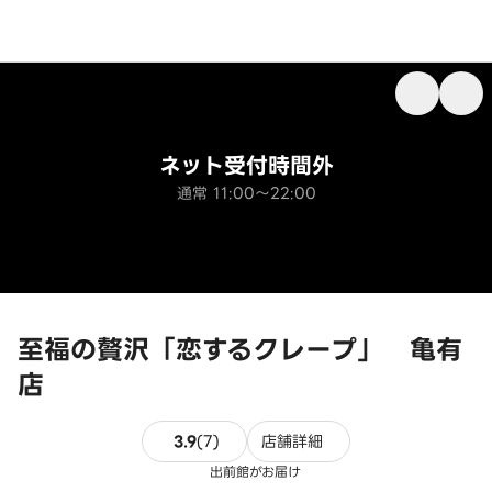
ネット受付時間外
通常 11:00～22:00
至福の贅沢「恋するクレープ」 亀有
店
7件のレビュー
3.9
(
7
)
店舗詳細
出前館がお届け