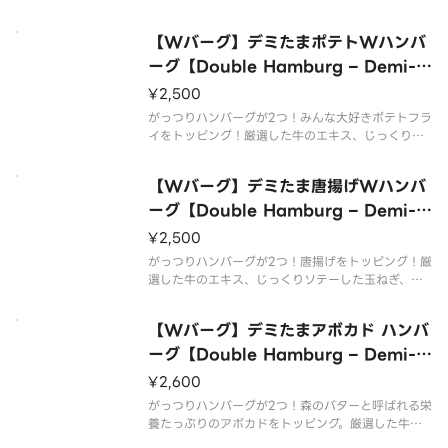
した玉ねぎ、さわやかな酸味のあるトマトをベース
とした本格デミグラスソースのハンバーグ丼ぶり。
【Wバーグ】デミたまポテトWハンバ
温泉玉子との相性抜群◎ハンバーグ130g×2個。ご
飯とボリューム満点！
ーグ【Double Hamburg – Demi-gl
ace with Egg＆Potato】
¥2,500
がっつりハンバーグが2つ！みんな大好きポテトフラ
イをトッピング！厳選した牛のエキス、じっくりソ
テーした玉ねぎ、さわやかな酸味のあるトマトをベ
ースとした本格デミグラスソースのハンバーグ丼ぶ
【Wバーグ】デミたま唐揚げWハンバ
り。温泉玉子との相性抜群◎ハンバーグ130g×2
個。ご飯とボリューム満点！
ーグ【Double Hamburg – Demi-gl
ace with Egg ＆ Fried Chicken】
¥2,500
がっつりハンバーグが2つ！唐揚げをトッピング！厳
選した牛のエキス、じっくりソテーした玉ねぎ、さ
わやかな酸味のあるトマトをベースとした本格デミ
グラスソースのハンバーグ丼ぶり。温泉玉子との相
【Wバーグ】デミたまアボカド ハンバ
性抜群◎ハンバーグ130g×2個。ご飯とボリューム
満点！
ーグ【Double Hamburg – Demi-gl
ace with Egg ＆ Avocado】
¥2,600
がっつりハンバーグが2つ！森のバターと呼ばれる栄
養たっぷりのアボカドをトッピング。厳選した牛の
エキス、じっくりソテーした玉ねぎ、さわやかな酸