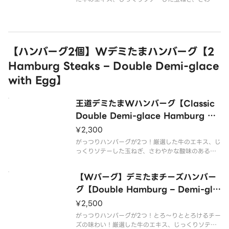
かな酸味のあるトマトをベースとした本格デミグラ
スソースのハンバーグ丼ぶり。温泉玉子との相性抜
群◎ハンバーグ130g。ご飯とボリューム満点！
【ハンバーグ2個】Wデミたまハンバーグ【2
Hamburg Steaks – Double Demi-glace
with Egg】
王道デミたまWハンバーグ【Classic
Double Demi-glace Hamburg wi
th Egg】
¥2,300
がっつりハンバーグが2つ！厳選した牛のエキス、じ
っくりソテーした玉ねぎ、さわやかな酸味のあるト
マトをベースとした本格デミグラスソースのハンバ
ーグ丼ぶり。温泉玉子との相性抜群◎ハンバーグ13
【Wバーグ】デミたまチーズハンバー
0g×2個。ご飯とボリューム満点！
グ【Double Hamburg – Demi-gla
ce with Egg ＆ Cheese】
¥2,500
がっつりハンバーグが2つ！とろ～りととろけるチー
ズの味わい！厳選した牛のエキス、じっくりソテー