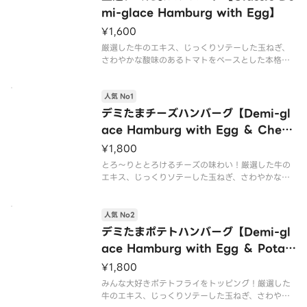
mi-glace Hamburg with Egg】
¥1,600
厳選した牛のエキス、じっくりソテーした玉ねぎ、
さわやかな酸味のあるトマトをベースとした本格デ
ミグラスソースのハンバーグ丼ぶり。温泉玉子との
相性抜群◎ハンバーグ130g。ご飯とボリューム満
人気 No1
点！
デミたまチーズハンバーグ【Demi-gl
ace Hamburg with Egg ＆ Chees
e】
¥1,800
とろ～りととろけるチーズの味わい！厳選した牛の
エキス、じっくりソテーした玉ねぎ、さわやかな酸
味のあるトマトをベースとした本格デミグラスソー
スのハンバーグ丼ぶり。温泉玉子との相性抜群◎ハ
ンバーグ130g。ご飯とボリューム満点！
人気 No2
デミたまポテトハンバーグ【Demi-gl
ace Hamburg with Egg ＆ Potat
o】
¥1,800
みんな大好きポテトフライをトッピング！厳選した
牛のエキス、じっくりソテーした玉ねぎ、さわやか