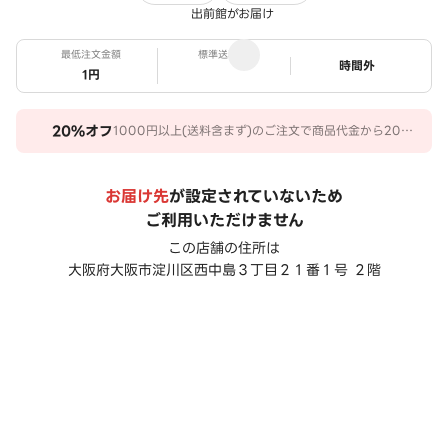
出前館がお届け
最低注文金額
標準送料
ステータス
時間外
1円
20%
オフ
1000円以上(送料含まず)のご注文で商品代金から20％
オフ。 期間：2026/07/31～2026/10/27
お届け先
が設定されていないため
ご利用いただけません
この店舗の住所は
大阪府大阪市淀川区西中島３丁目２１番１号 ２階