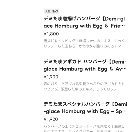
な酸味のあるトマトをベースとした本格デミグラス
ソースのハンバーグ丼ぶり。温泉玉子との相性抜群
◎ハンバーグ130g。ご飯とボリューム満点！
人気 No3
デミたま唐揚げハンバーグ【Demi-gl
ace Hamburg with Egg ＆ Fried
Chicken】
¥1,800
唐揚げをトッピング！厳選した牛のエキス、じっく
りソテーした玉ねぎ、さわやかな酸味のあるトマト
をベースとした本格デミグラスソースのハンバーグ
丼ぶり。温泉玉子との相性抜群◎ハンバーグ130g。
デミたまアボカド ハンバーグ【Demi-
ご飯とボリューム満点！
glace Hamburg with Egg ＆ Avo
cado】
¥1,900
森のバターと呼ばれる栄養たっぷりのアボカドをト
ッピング。厳選した牛のエキス、じっくりソテーし
た玉ねぎ、さわやかな酸味のあるトマトをベースと
した本格デミグラスソースのハンバーグ丼ぶり。温
デミたまスペシャルハンバーグ【Demi
泉玉子との相性抜群◎ハンバーグ130g。ご飯とボリ
ューム満点！
-glace Hamburg with Egg – Spe
cial】
¥1,920
ハンバーグの上にチェダーチーズを乗せて！厳選し
た牛のエキス、じっくりソテーした玉ねぎ、さわや