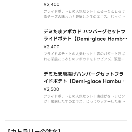
with Egg＆Cheese Set – Fried Po
¥2,400
tatoes】
フライドポテトとの人気セット！とろ～りととろけ
るチーズの味わい！厳選した牛のエキス、じっくり
ソテーした玉ねぎ、さわやかな酸味のあるトマトを
ベースとした本格デミグラスソースのハンバーグ丼
デミたまアボカド ハンバーグセットフ
ぶり。温泉玉子との相性抜群◎ハンバーグ130g。ご
飯とボリューム満点！
ライドポテト【Demi-glace Hambu
rg with Egg ＆ Avocado Set – Fri
¥2,400
ed Potatoes】
フライドポテトとの人気セット！森のバターと呼ば
れる栄養たっぷりのアボカドをトッピング。厳選し
た牛のエキス、じっくりソテーした玉ねぎ、さわや
かな酸味のあるトマトをベースとした本格デミグラ
デミたま唐揚げハンバーグセットフラ
スソースのハンバーグ丼ぶり。温泉玉子との相性抜
群◎ハンバーグ130g。ご飯と
イドポテト【Demi-glace Hamburg
with Egg ＆ Fried Chicken Set –
¥2,500
Fried Potatoes】
フライドポテトとの人気セット！唐揚げをトッピン
グ！厳選した牛のエキス、じっくりソテーした玉ね
ぎ、さわやかな酸味のあるトマトをベースとした本
格デミグラスソースのハンバーグ丼ぶり。温泉玉子
との相性抜群◎ハンバーグ130g。ご飯とボリューム
満点！
【カトラリーの注文】