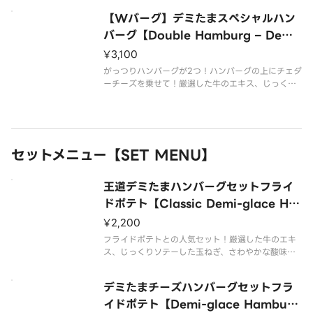
味のあるトマトをベースとした本格デミグラスソー
【Wバーグ】デミたまスペシャルハン
スのハンバーグ丼ぶり。温泉玉子との相性抜群◎ハ
ンバーグ130g×2個。ご飯
バーグ【Double Hamburg – Demi-
glace with Egg –Special】
¥3,100
がっつりハンバーグが2つ！ハンバーグの上にチェダ
ーチーズを乗せて！厳選した牛のエキス、じっくり
ソテーした玉ねぎ、さわやかな酸味のあるトマトを
ベースとした本格デミグラスソースのハンバーグ丼
ぶり。温泉玉子との相性抜群◎ハンバーグ130g×2
個。ご飯とボリューム満点
セットメニュー【SET MENU】
王道デミたまハンバーグセットフライ
ドポテト【Classic Demi-glace Ha
mburg with Egg Set – Fried Pota
¥2,200
toes】
フライドポテトとの人気セット！厳選した牛のエキ
ス、じっくりソテーした玉ねぎ、さわやかな酸味の
あるトマトをベースとした本格デミグラスソースの
ハンバーグ丼ぶり。温泉玉子との相性抜群◎ハンバ
デミたまチーズハンバーグセットフラ
ーグ130g。ご飯とボリューム満点！
イドポテト【Demi-glace Hamburg