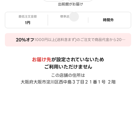
出前館がお届け
最低注文金額
標準送料
ステータス
時間外
1円
20%
オフ
1000円以上(送料含まず)のご注文で商品代金から20％
オフ。 期間：2026/07/31～2026/10/27
お届け先
が設定されていないため
ご利用いただけません
この店舗の住所は
大阪府大阪市淀川区西中島３丁目２１番１号 ２階