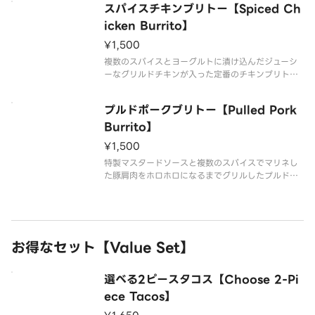
スパイスチキンブリトー【Spiced Ch
icken Burrito】
¥1,500
複数のスパイスとヨーグルトに漬け込んだジューシ
ーなグリルドチキンが入った定番のチキンブリト
ー！ブラックビーンズ、ライス、チーズ、レタス、
トマト、特製タコソース、サワークリームソースが
プルドポークブリトー【Pulled Pork
入ってボリューム満点！
Burrito】
¥1,500
特製マスタードソースと複数のスパイスでマリネし
た豚肩肉をホロホロになるまでグリルしたプルドポ
ークが入ったオリジナルブリトー！ブラックビーン
ズ、ライス、チーズ、レタス、トマト、特製タコソ
ース、サワークリームソースが入ってボリューム満
点！
お得なセット【Value Set】
選べる2ピースタコス【Choose 2-Pi
ece Tacos】