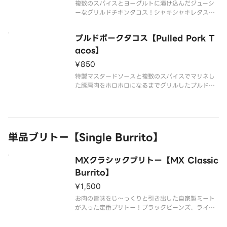
複数のスパイスとヨーグルトに漬け込んだジューシ
ーなグリルドチキンタコス！シャキシャキレタス、
トマト、レッドチェダーチーズにオリジナルブレン
ドのスパイスソースでどハマり続出！
プルドポークタコス【Pulled Pork T
acos】
¥850
特製マスタードソースと複数のスパイスでマリネし
た豚肩肉をホロホロになるまでグリルしたプルドポ
ークタコス！シャキシャキレタス、トマト、レッド
チェダーチーズにオリジナルブレンドのスパイスソ
ースでファン急増中！
単品ブリトー【Single Burrito】
MXクラシックブリトー【MX Classic
Burrito】
¥1,500
お肉の旨味をじ～っくりと引き出した自家製ミート
が入った定番ブリトー！ブラックビーンズ、ライ
ス、チーズ、レタス、トマト、特製タコソース、サ
ワークリームソースが入ってボリューム満点！