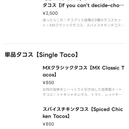
タコス【If you can’t decide–choo
se this、3-Piece Mixed Tacos】
¥2,500
迷ったらこれ！タコブリス自慢の3種のタコスセッ
ト！MXクラシックタコス、スパイスチキンタコス、
プルドポークタコスのセットです！
単品タコス【Single Taco】
MXクラシックタコス【MX Classic T
acos】
¥850
お肉の旨味をじ～っくりと引き出した自家製ミート
タコス！シャキシャキレタス、トマト、レッドチェ
ダーチーズにオリジナルブレンドのスパイスソース
でヤミツキ必至です！
スパイスチキンタコス【Spiced Chic
ken Tacos】
¥850