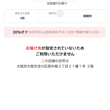
出前館がお届け
最低注文金額
標準送料
ステータス
時間外
1円
20%
オフ
1000円以上(送料含まず)のご注文で商品代金から20％
オフ。 期間：2026/07/31～2026/10/27
お届け先
が設定されていないため
ご利用いただけません
この店舗の住所は
大阪府大阪市淀川区西中島３丁目２１番１号 ２階