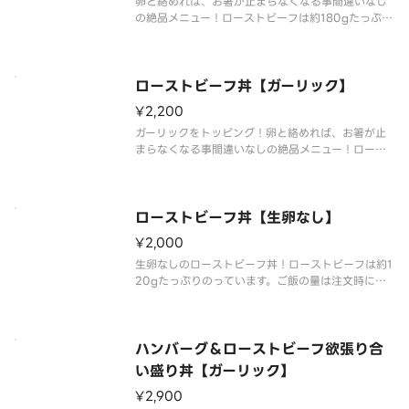
卵と絡めれば、お箸が止まらなくなる事間違いなし
の絶品メニュー！ローストビーフは約180gたっぷり
のっています。ご飯の量は注文時に選択ください。
トッピングもお好みでお愉しみ下さい。※画像はイ
メージです。（重さは調理前の表記のため、調理後
に変動する場合があります）
ローストビーフ丼【ガーリック】
¥2,200
ガーリックをトッピング！卵と絡めれば、お箸が止
まらなくなる事間違いなしの絶品メニュー！ロース
トビーフは約120gたっぷりのっています。ご飯の量
は注文時に選択ください。※画像はイメージです。
（重さは調理前の表記のため、調理後に変動する場
合があります）。ローストビ
ローストビーフ丼【生卵なし】
¥2,000
生卵なしのローストビーフ丼！ローストビーフは約1
20gたっぷりのっています。ご飯の量は注文時に選
択ください。トッピングもお好みでお愉しみ下さ
い。※画像はイメージです。（重さは調理前の表記
のため、調理後に変動する場合があります）。ロー
ストビーフソース1つとヨーグ
ハンバーグ＆ローストビーフ欲張り合
い盛り丼【ガーリック】
¥2,900