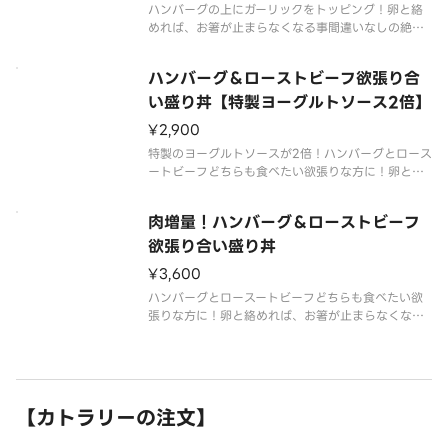
ハンバーグの上にガーリックをトッピング！卵と絡
めれば、お箸が止まらなくなる事間違いなしの絶品
メニュー！ローストビーフは約120gたっぷりのって
います。ご飯の量は注文時に選択ください。※画像
ハンバーグ＆ローストビーフ欲張り合
はイメージです。（重さは調理前の表記のため、調
理後に変動する場合がありま
い盛り丼【特製ヨーグルトソース2倍】
¥2,900
特製のヨーグルトソースが2倍！ハンバーグとロース
ートビーフどちらも食べたい欲張りな方に！卵と絡
めれば、お箸が止まらなくなる事間違いなしの絶品
メニュー！ローストビーフは約120gたっぷりのって
肉増量！ハンバーグ＆ローストビーフ
います。トッピングもお好みでお愉しみ下さい。ご
飯の量は注文時に選択くだ
欲張り合い盛り丼
¥3,600
ハンバーグとロースートビーフどちらも食べたい欲
張りな方に！卵と絡めれば、お箸が止まらなくなる
事間違いなしの絶品メニュー！ローストビーフは約1
80gたっぷりのっています。トッピングもお好みで
お愉しみ下さい。ご飯の量は注文時に選択くださ
い。※画像はイメージです。（
【カトラリーの注文】