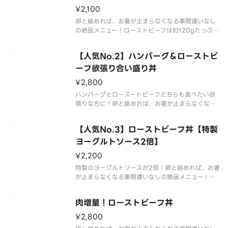
¥2,100
卵と絡めれば、お箸が止まらなくなる事間違いなし
の絶品メニュー！ローストビーフは約120gたっぷり
のっています。ご飯の量は注文時に選択ください。
トッピングもお好みでお愉しみ下さい。※画像はイ
【人気No.2】ハンバーグ＆ローストビ
メージです。（重さは調理前の表記のため、調理後
に変動する場合があります）
ーフ欲張り合い盛り丼
¥2,800
ハンバーグとロースートビーフどちらも食べたい欲
張りな方に！卵と絡めれば、お箸が止まらなくなる
事間違いなしの絶品メニュー！ローストビーフは約1
20gたっぷりのっています。トッピングもお好みで
【人気No.3】ローストビーフ丼【特製
お愉しみ下さい。ご飯の量は注文時に選択くださ
い。※画像はイメージです。（
ヨーグルトソース2倍】
¥2,200
特製のヨーグルトソースが2倍！卵と絡めれば、お箸
が止まらなくなる事間違いなしの絶品メニュー！ロ
ーストビーフは約120gたっぷりのっています。トッ
ピングもお好みでお愉しみ下さい。ご飯の量は注文
肉増量！ローストビーフ丼
時に選択ください。※画像はイメージです。（重さ
は調理前の表記のため、調
¥2,800