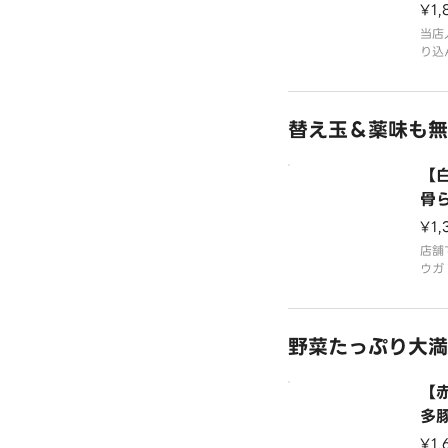
¥1,
当店
り込
ラー
豚骨
んだ
替え玉＆薬味も無
ン特
無料
生麺
【
でさ
骨
¥1,
店舗
ウガ
ッピ
ーで
ープ
野菜たっぷり大満
慢の
のこ
す！
【
も提
多
¥1,