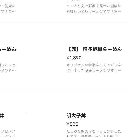
せた健康に
たっぷり茹で野菜を乗せた健康に
です！コク
も嬉しい博多ラーメンです！焦が
プは、店舗
しニンニク油を使用したクセにな
の逸品で
る味わいの豚骨ラーメンです！コ
のこだわり
クのある自家製豚骨スープは、店
す！※麺は
舗にて毎日仕込んだ自慢の逸品で
も提供出来
す！博多ラーメン特有のこだわり
と茹でて召
の細麺は替え玉無料です！※麺は
らーめん
【赤】 博多豚骨らーめん
オ
茹でたてでも、生麺で
¥1,390
用したクセ
オリジナルの特製辛みそでピリ辛
ーメンで
に仕上げた豚骨ラーメンです！コ
豚骨スープ
クのある自家製豚骨スープは、店
んだ自慢の
舗にて毎日仕込んだ自慢の逸品で
ン特有のこ
す！博多ラーメン特有のこだわり
無料です！
の細麺は替え玉無料です！※麺は
生麺でも提
茹でたてでも、生麺でも提供出来
でさっと茹
ますが、ご自宅でさっと茹でて召
生
し上がって頂く生麺が
丼
明太子丼
¥580
トッピング
たっぷり明太子をトッピングした
ラーメンの
丼です。博多ラーメンのお供にど