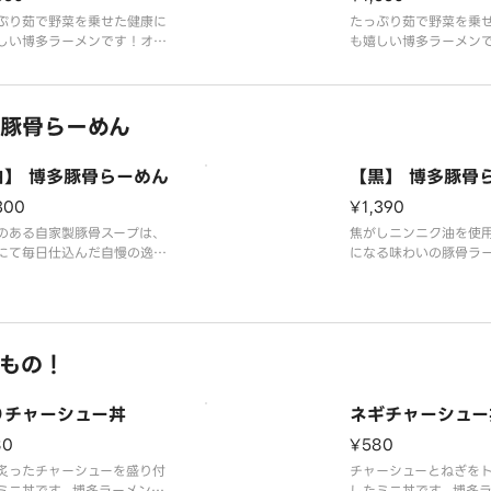
ぷり茹で野菜を乗せた健康に
たっぷり茹で野菜を乗
しい博多ラーメンです！オリ
も嬉しい博多ラーメン
ルの特製辛みそでピリ辛に仕
のある自家製豚骨スー
た豚骨ラーメンです！コクの
にて毎日仕込んだ自慢
自家製豚骨スープは、店舗に
す！博多ラーメン特有
豚骨らーめん
日仕込んだ自慢の逸品です！
の細麺は替え玉無料で
ラーメン特有のこだわりの細
茹でたてでも、生麺で
替え玉無料です！※麺は茹で
ますが、ご自宅でさっ
白】 博多豚骨らーめん
【黒】 博多豚骨
でも、生麺でも提
し上がって頂く生麺が
300
¥1,390
のある自家製豚骨スープは、
焦がしニンニク油を使
にて毎日仕込んだ自慢の逸品
になる味わいの豚骨ラ
！博多ラーメン特有のこだわ
す！コクのある自家製
細麺は替え玉無料です！※麺
は、店舗にて毎日仕込
でたてでも、生麺でも提供出
逸品です！博多ラーメ
すが、ご自宅でさっと茹でて
だわりの細麺は替え玉
上がって頂く生麺がオススメ
※麺は茹でたてでも、
もの！
！
供出来ますが、ご自宅
でて召し上がって頂く
りチャーシュー丼
ネギチャーシュー
80
¥580
炙ったチャーシューを盛り付
チャーシューとねぎを
ミニ丼です。博多ラーメンと
したミニ丼です。博多