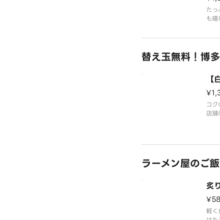
たっ
も嬉
ジナ
上げ
ある
替え玉無料！博多
て毎
博多
麺は
【
たて
¥1,
コク
店舗
です
りの
は茹
来ま
召し
ラーメン屋のご飯
です
炙
¥5
軽く
けた