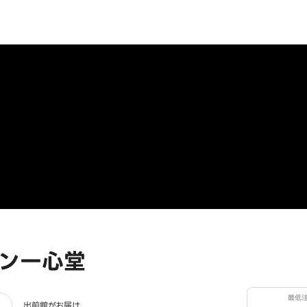
ン一心堂
最低
出前館がお届け