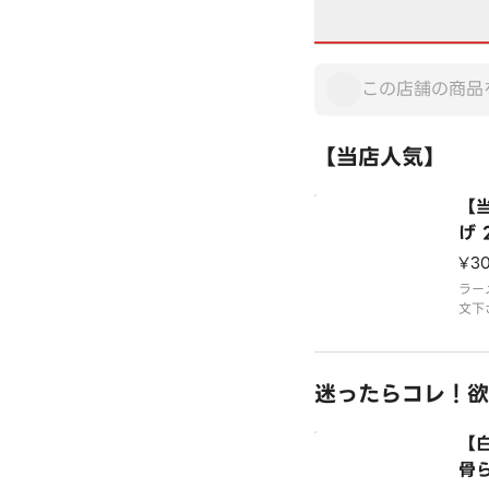
【当店人気】
【
げ 
¥3
ラー
文下
迷ったらコレ！欲
【
骨