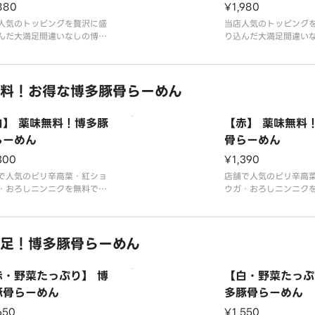
880
¥1,980
人気のトッピングを贅沢に盛
当店人気のトッピング
んだ大満足間違いなしの博多
り込んだ大満足間違い
メンです！コクのある自家製
ラーメンです！焦がし
スープは、店舗にて毎日仕込
を使用したクセになる
自慢の逸品です！博多ラーメ
骨ラーメンです！コク
料！お得な博多豚骨らーめん
有のこだわりの細麺は替え玉
製豚骨スープは、店舗
です！※麺は茹でたてでも、
込んだ自慢の逸品です
でも提供出来ますが、ご自宅
メン特有のこだわりの
白】 薬味無料！博多豚
【赤】 薬味無料
っと茹でて召し上
玉無料です！※麺は茹
らーめん
骨らーめん
300
¥1,390
で人気のピリ辛高菜・紅ショ
店舗で人気のピリ辛高
・おろしニンニクを無料でト
ウガ・おろしニンニク
ングして頂けるお得なメニュ
ッピングして頂けるお
す！コクのある自家製豚骨ス
ーです！オリジナルの
は、店舗にて毎日仕込んだ自
でピリ辛に仕上げた豚
足！博多豚骨らーめん
逸品です！博多ラーメン特有
です！コクのある自家
だわりの細麺は替え玉無料で
プは、店舗にて毎日仕
※麺は茹でたてでも、生麺で
の逸品です！博多ラー
赤・野菜たっぷり】 博
【白・野菜たっぷ
供出来ますが、ご
こだわりの細麺は替え
豚骨らーめん
多豚骨らーめん
650
¥1,550