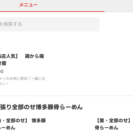
メニュー
当店人気】 鶏から揚
2個
00
メンのお供に是非ご一緒に注
さい！
張り全部のせ博多豚骨らーめん
白・全部のせ】 博多豚
【黒・全部のせ】
らーめん
骨らーめん