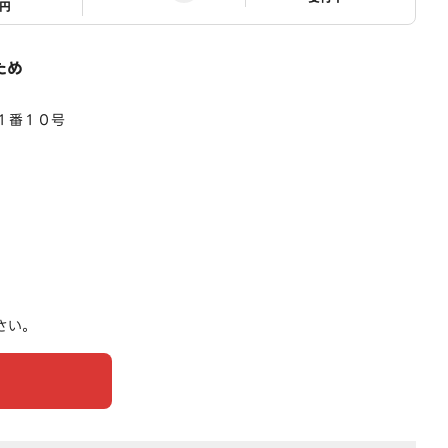
1円
ため
１番１０号
さい。