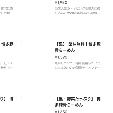
¥1,980
を贅沢に盛
当店人気のトッピングを贅沢に盛
なしの博多
り込んだ大満足間違いなしの博多
ニンニク油
ラーメンです！オリジナルの特製
味わいの豚
辛みそでピリ辛に仕上げた豚骨ラ
のある自家
ーメンです！コクのある自家製豚
にて毎日仕
骨スープは、店舗にて毎日仕込ん
！博多ラー
だ自慢の逸品です！博多ラーメン
細麺は替え
特有のこだわりの細麺は替え玉無
！博多豚
【黒】 薬味無料！博多豚
料です！※麺は茹でた
骨らーめん
¥1,390
菜・紅ショ
焦がしニンニク油を使用したクセ
を無料でト
になる味わいの豚骨ラーメンで
得なメニュ
す！コクのある自家製豚骨スープ
特製辛みそ
は、店舗にて毎日仕込んだ自慢の
骨ラーメン
逸品です！博多ラーメン特有のこ
製豚骨スー
だわりの細麺は替え玉無料です！
込んだ自慢
※麺は茹でたてでも、生麺でも提
メン特有の
供出来ますが、ご自宅でさっと茹
り】 博
【黒・野菜たっぷり】 博
でて召し上がって頂く生
多豚骨らーめん
¥1,650