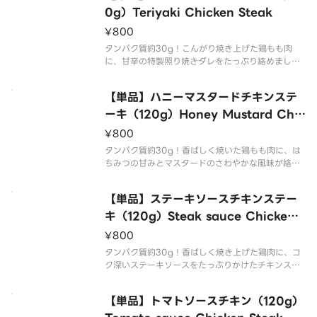
0g）Teriyaki Chicken Steak
¥800
タンパク質約30g！こんがり焼き上げた鶏もも肉
に、甘辛の特製照り焼きダレをたっぷり絡めまし
た。香ばしさとコクのあるタレが絶妙にマッチ。Jui
cy chicken thigh grilled to perfection and coa
【単品】ハニーマスタードチキンステ
ted in a rich
ーキ（120g）Honey Mustard Chic
ken Steak
¥800
タンパク質約30g！香ばしく焼いた鶏もも肉に、は
ちみつの甘みとマスタードのさわやかな風味が絡み
合う特製ソースをオン。コクと香りが食欲をそそ
る、彩り豊かなチキンステーキ。Succulent grilled
【単品】ステーキソースチキンステー
chicken thigh topped with a
キ（120g）Steak sauce Chicken
Steak
¥800
タンパク質約30g！香ばしく焼き上げた鶏肉に、コ
ク深いステーキソースをたっぷりかけたチキンステ
ーキ弁当。ほどよい歯ごたえと香ばしさがクセにな
る一品で、甘辛いソースがご飯との相性抜群。彩り
【単品】トマトソースチキン（120g）
豊かな野菜のおかずも添えて、満足感のある仕上が
りです。A chicken