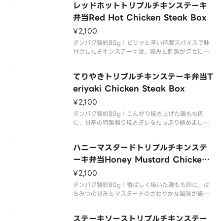
レッドホットトリプルチキンステーキ
Succulent grilled chicken enhanced with
弁当Red Hot Chicken Steak Box
¥2,100
タンパク質約80g！ピリッと辛い特製スパイスで味
付けしたチキンステーキは、旨みと刺激がクセにな
る味わい。香ばしく焼き上げた鶏肉に、じわっと広
がる辛さがごはんを加速させる一品です。
てりやきトリプルチキンステーキ弁当T
Seasoned with a special spicy blend this
eriyaki Chicken Steak Box
¥2,100
タンパク質約80g！こんがり焼き上げた鶏もも肉
に、甘辛の特製照り焼きダレをたっぷり絡めまし
た。香ばしさとコクのあるタレが絶妙にマッチし、
ごはんが止まらない大満足のチキンステーキ弁当で
ハニーマスタードトリプルチキンステ
す。
Juicy chicken thigh grilled to perfe
ーキ弁当Honey Mustard Chicken
Steak Box
¥2,100
タンパク質約80g！香ばしく焼いた鶏もも肉に、は
ちみつの甘みとマスタードのさわやかな風味が絡み
合う特製ソースをオン。コクと香りが食欲をそそ
る、彩り豊かなチキンステーキ弁当です。
ステーキソーストリプルチキンステー
Succulent grilled chicken thigh topped wi