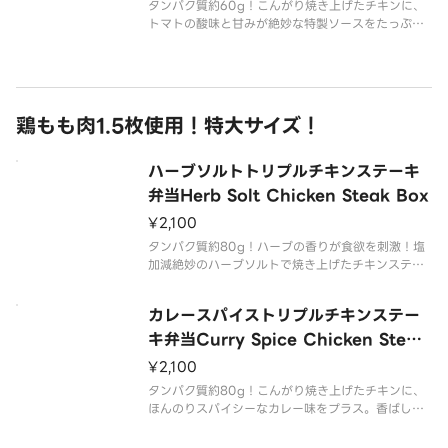
タンパク質約60g！こんがり焼き上げたチキンに、
トマトの酸味と甘みが絶妙な特製ソースをたっぷり
かけました。さっぱりしながらもコク深い味わい
で、ごはんによく合うチキンステーキ弁当です。
Golden-browned chicken topped with a g
鶏もも肉1.5枚使用！特大サイズ！
ハーブソルトトリプルチキンステーキ
弁当Herb Solt Chicken Steak Box
¥2,100
タンパク質約80g！ハーブの香りが食欲を刺激！塩
加減絶妙のハーブソルトで焼き上げたチキンステー
キは、ひと口でやみつきに。ごはんとの相性も抜群
の爽やか系スタミナ弁当です。
カレースパイストリプルチキンステー
The enticing aroma of herbs awakens your ap
pe
キ弁当Curry Spice Chicken Steak
Box
¥2,100
タンパク質約80g！こんがり焼き上げたチキンに、
ほんのりスパイシーなカレー味をプラス。香ばしさ
とカレーの香りが絶妙に絡み合い、ひとくちごとに
広がる奥深い味わいが楽しめる弁当です。