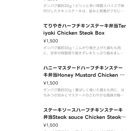
タンパク質約30g！ピリッと辛い特製スパイスで味
付けしたチキンステーキは、旨みと刺激がクセにな
る味わい。香ばしく焼き上げた鶏肉に、じわっと広
がる辛さがごはんを加速させる一品です。
てりやきハーフチキンステーキ弁当Ter
Seasoned with a special spicy blend this
iyaki Chicken Steak Box
¥1,500
タンパク質約30g！こんがり焼き上げた鶏もも肉
に、甘辛の特製照り焼きダレをたっぷり絡めまし
た。香ばしさとコクのあるタレが絶妙にマッチし、
ごはんが止まらない大満足のチキンステーキ弁当で
ハニーマスタードハーフチキンステー
す。
Juicy chicken thigh grilled to perfe
キ弁当Honey Mustard Chicken St
eak Box
¥1,500
タンパク質約30g！香ばしく焼いた鶏もも肉に、は
ちみつの甘みとマスタードのさわやかな風味が絡み
合う特製ソースをオン。コクと香りが食欲をそそ
る、彩り豊かなチキンステーキ弁当です。
ステーキソースハーフチキンステーキ
Succulent grilled chicken thigh topped wi
弁当Steak sauce Chicken Steak B
ox
¥1,500