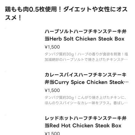
鶏もも肉0.5枚使用！ダイエットや女性にオス
スメ！
ハーブソルトハーフチキンステーキ弁
当Herb Solt Chicken Steak Box
¥1,500
タンパク質約30g！ハーブの香りが食欲を刺激！塩
加減絶妙のハーブソルトで焼き上げたチキンステー
キは、ひと口でやみつきに。ごはんとの相性も抜群
の爽やか系スタミナ弁当です。
カレースパイスハーフチキンステーキ
The enticing aroma of herbs awakens your ap
pe
弁当Curry Spice Chicken Steak B
ox
¥1,500
タンパク質約30g！こんがり焼き上げたチキンに、
ほんのりスパイシーなカレー味をプラス。香ばしさ
とカレーの香りが絶妙に絡み合い、ひとくちごとに
広がる奥深い味わいが楽しめる弁当です。
レッドホットハーフチキンステーキ弁
Succulent grilled chicken enhanced with
当Red Hot Chicken Steak Box
¥1,500