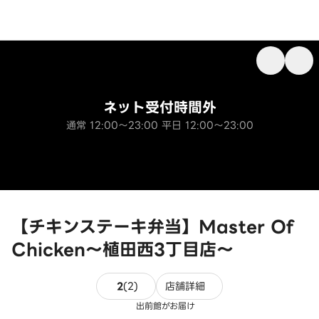
ネット受付時間外
通常 12:00～23:00 平日 12:00～23:00
【チキンステーキ弁当】Master Of
Chicken～植田西3丁目店～
2件のレビュー
2
(
2
)
店舗詳細
出前館がお届け