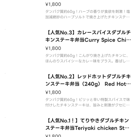
¥1,800
タンパク質約60g！ハーブの香りが食欲を刺激！塩
加減絶妙のハーブソルトで焼き上げたチキンステー
キは、ひと口でやみつきに。ごはんとの相性も抜群
の爽やか系スタミナ弁当です。
【人気No.3】カレースパイスダブルチ
The enticing aroma of herbs awakens your ap
pe
キンステーキ弁当Curry Spice Chick
en Steak Box
¥1,800
タンパク質約60g！こんがり焼き上げたチキンに、
ほんのりスパイシーなカレー味をプラス。香ばしさ
とカレーの香りが絶妙に絡み合い、ひとくちごとに
広がる奥深い味わいが楽しめる弁当です。
【人気No.2】レッドホットダブルチキ
Succulent grilled chicken enhanced with
ンステーキ弁当（240g） Red Hot C
hicken Steak Box
¥1,800
タンパク質約60g！ピリッと辛い特製スパイスで味
付けしたチキンステーキは、旨みと刺激がクセにな
る味わい。香ばしく焼き上げた鶏肉に、じわっと広
がる辛さがごはんを加速させる一品です。
【人気No.1！】てりやきダブルチキン
Seasoned with a special spicy blend thi
ステーキ弁当Teriyaki chicken Stea
k Box
¥1,800