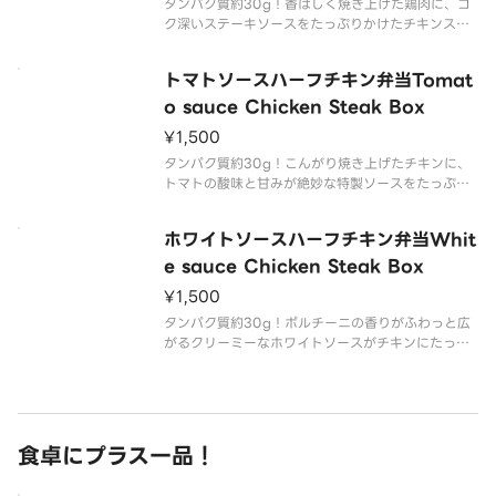
タンパク質約30g！香ばしく焼き上げた鶏肉に、コ
ク深いステーキソースをたっぷりかけたチキンステ
ーキ弁当。ほどよい歯ごたえと香ばしさがクセにな
る一品で、甘辛いソースがご飯との相性抜群。彩り
トマトソースハーフチキン弁当Tomat
豊かな野菜のおかずも添えて、満足感のある仕上が
りです。
o sauce Chicken Steak Box
A chicken
¥1,500
タンパク質約30g！こんがり焼き上げたチキンに、
トマトの酸味と甘みが絶妙な特製ソースをたっぷり
かけました。さっぱりしながらもコク深い味わい
で、ごはんによく合うチキンステーキ弁当です。
ホワイトソースハーフチキン弁当Whit
Golden-browned chicken topped with a g
e sauce Chicken Steak Box
¥1,500
タンパク質約30g！ポルチーニの香りがふわっと広
がるクリーミーなホワイトソースがチキンにたっぷ
りかかっています。まろやかなソースと鶏肉の相性
は抜群で、ごはんも進むお弁当です！
Creamy white sauce with a gentle porcini m
食卓にプラス一品！