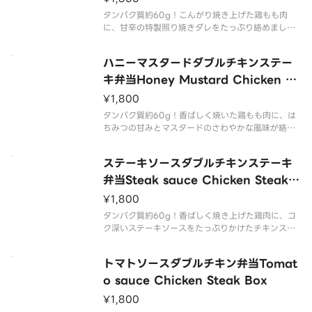
タンパク質約60g！こんがり焼き上げた鶏もも肉
に、甘辛の特製照り焼きダレをたっぷり絡めまし
た。香ばしさとコクのあるタレが絶妙にマッチし、
ごはんが止まらない大満足のチキンステーキ弁当で
ハニーマスタードダブルチキンステー
す。
Juicy chicken thigh grilled to perfe
キ弁当Honey Mustard Chicken St
eak Box
¥1,800
タンパク質約60g！香ばしく焼いた鶏もも肉に、は
ちみつの甘みとマスタードのさわやかな風味が絡み
合う特製ソースをオン。コクと香りが食欲をそそ
る、彩り豊かなチキンステーキ弁当です。
ステーキソースダブルチキンステーキ
Succulent grilled chicken thigh topped wi
弁当Steak sauce Chicken Steak B
ox
¥1,800
タンパク質約60g！香ばしく焼き上げた鶏肉に、コ
ク深いステーキソースをたっぷりかけたチキンステ
ーキ弁当。ほどよい歯ごたえと香ばしさがクセにな
る一品で、甘辛いソースがご飯との相性抜群。彩り
トマトソースダブルチキン弁当Tomat
豊かな野菜のおかずも添えて、満足感のある仕上が
りです。
o sauce Chicken Steak Box
A chicken
¥1,800