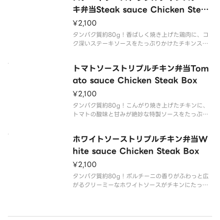
キ弁当Steak sauce Chicken Steak
Box
¥2,100
タンパク質約80g！香ばしく焼き上げた鶏肉に、コ
ク深いステーキソースをたっぷりかけたチキンステ
ーキ弁当。ほどよい歯ごたえと香ばしさがクセにな
る一品で、甘辛いソースがご飯との相性抜群。彩り
トマトソーストリプルチキン弁当Tom
豊かな野菜のおかずも添えて、満足感のある仕上が
りです。A chicken
ato sauce Chicken Steak Box
¥2,100
タンパク質約80g！こんがり焼き上げたチキンに、
トマトの酸味と甘みが絶妙な特製ソースをたっぷり
かけました。さっぱりしながらもコク深い味わい
で、ごはんによく合うチキンステーキ弁当です。
ホワイトソーストリプルチキン弁当W
Golden-browned chicken topped with a g
hite sauce Chicken Steak Box
¥2,100
タンパク質約80g！ポルチーニの香りがふわっと広
がるクリーミーなホワイトソースがチキンにたっぷ
りかかっています。まろやかなソースと鶏肉の相性
は抜群で、ごはんも進むお弁当です！
Creamy white sauce with a gentle porcini m