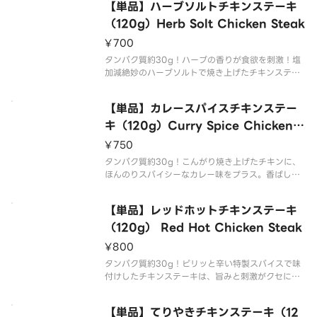
【単品】ハーブソルトチキンステーキ
（120g）Herb Solt Chicken Steak
¥700
タンパク質約30g！ハーブの香りが食欲を刺激！塩
加減絶妙のハーブソルトで焼き上げたチキンステー
キは、ひと口でやみつきに。The enticing aroma
of herbs awakens your appetite！ Grilled with
【単品】カレースパイスチキンステー
perfec
キ（120g）Curry Spice Chicken S
teak
¥750
タンパク質約30g！こんがり焼き上げたチキンに、
ほんのりスパイシーなカレー味をプラス。香ばしさ
とカレーの香りが絶妙に絡み合い、ひとくちごとに
広がる奥深い味わい。Succulent grilled chicken e
【単品】レッドホットチキンステーキ
nhanced with a gentle c
（120g） Red Hot Chicken Steak
¥800
タンパク質約30g！ピリッと辛い特製スパイスで味
付けしたチキンステーキは、旨みと刺激がクセにな
る味わい。香ばしく焼き上げた鶏肉に、じわっと広
がる辛さ。Seasoned with a special spicy blend
【単品】てりやきチキンステーキ（12
this chicken steak