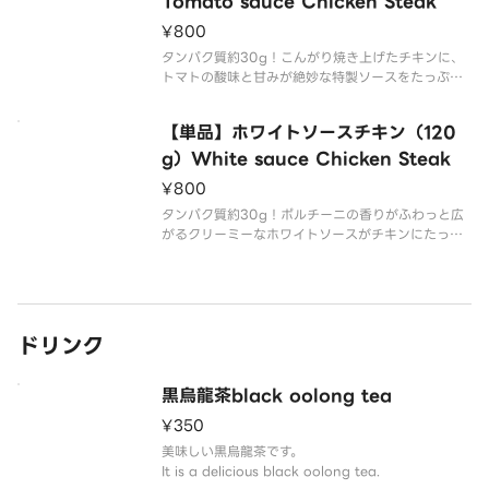
Tomato sauce Chicken Steak
¥800
タンパク質約30g！こんがり焼き上げたチキンに、
トマトの酸味と甘みが絶妙な特製ソースをたっぷり
かけました。さっぱりしながらもコク深い味わい。
Golden-browned chicken topped with a gener
【単品】ホワイトソースチキン（120
ous serving of our
g）White sauce Chicken Steak
¥800
タンパク質約30g！ポルチーニの香りがふわっと広
がるクリーミーなホワイトソースがチキンにたっぷ
りかかっています。まろやかなソースと鶏肉の相性
は抜群。Creamy white sauce with a gentle por
cini mushroom aroma
ドリンク
黒烏龍茶black oolong tea
¥350
美味しい黒烏龍茶です。
It is a delicious black oolong tea.