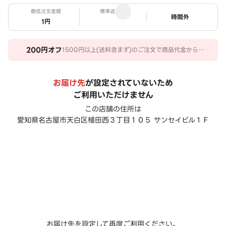
最低注文金額
標準送料
ステータス
時間外
1円
200
円オフ
1500円以上(送料含まず)のご注文で商品代金から
200円オフ。 期間：2026/07/05～2026/09/30
お届け先
が設定されていないため
ご利用いただけません
この店舗の住所は
愛知県名古屋市天白区植田西３丁目１０５ サンセイビル１Ｆ
お届け先を設定して再度ご利用ください。