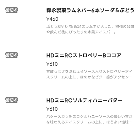
品切れ
森永製菓ラムネバー6本ソーダ＆ぶどう
¥460
ぶどう糖9 0 ％ 配合のラムネが入った、勉強の合間
や飲んだ後にぴったりの氷菓アイスバー。
品切れ
HDミニRCストロベリーBココア
¥610
甘酸っぱさを味わえるソース入りストロベリーアイ
スクリームの上に、ほのかなビター感がアクセント
で、ごろっと岩のような見た目・かみ砕く楽しさが
クセになる大きめのハードブラックココアクッキー
をトッピングしました。
品切れ
HDミニRCソルティハニーバター
¥610
バタースカッチのコクとハニーソースの優しい甘さ
を味わえるアイスクリームの上に、ほどよい塩味を
きかせ、ごろっと岩のような見た目・かみ砕く楽し
さがクセになる大きめのハードバタービスケットを
トッピングしました。