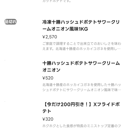
カットポテトです。
品切れ
冷凍十勝ハッシュドポテトサワークリ
ームオニオン風味1KG
¥2,570
ご家庭で調理することで出来立てのおいしさを味わ
えます。北海道十勝産のホッカイコガネを使用した
十勝ハッシュドポテトにサワークリームオニオン風
味で味付けしました。酸味とうまみのあるあと引く
十勝ハッシュドポテトサワークリーム
おいしさです。
オニオン
¥520
北海道十勝産のホッカイコガネを使用した十勝ハッ
シュドポテトにサワークリームオニオン風味で味付
けしました。酸味とうまみのあるあと引くおいしさ
です。
【今だけ200円引き！】Xフライドポ
テト
¥320
ホクホクとした食感が特長のミニストップ定番のフ