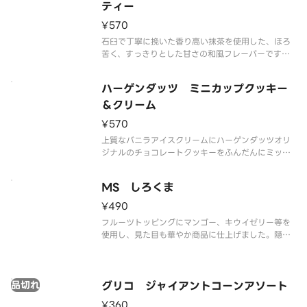
解の可能性もございます。ご了承の
ティー
¥570
石臼で丁寧に挽いた香り高い抹茶を使用した、ほろ
苦く、すっきりとした甘さの和風フレーバーです。
なめらかな舌ざわりと抹茶の奥深い味わいをご堪能
ください。
ハーゲンダッツ ミニカップクッキー
※品質に配慮して配送いたしますが、商品性質上溶
解の可能性もございます。ご了承の上ご注文くださ
＆クリーム
い。
¥570
上質なバニラアイスクリームにハーゲンダッツオリ
ジナルのチョコレートクッキーをふんだんにミック
スしました。香ばしいクッキーとクリーミーなアイ
スクリームの食感の組み合わせをお楽しみいただけ
MS しろくま
ます。
※品質に配慮して配送いたしますが、商品性質上溶
¥490
解の可能性もございます
フルーツトッピングにマンゴー、キウイゼリー等を
使用し、見た目も華やか商品に仕上げました。隠し
味にアーモンドミルクを使用し、コクのある練乳氷
を楽しめます。
※品質に配慮して配送いたしますが、商品性質上溶
品切れ
解の可能性もございます。ご了承の上ご注文くださ
グリコ ジャイアントコーンアソート
い。
¥360