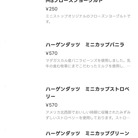
MSフローズンヨーグルト
解の可能性もございます。
¥250
ミニストップオリジナルのフローズンヨーグルトで
す。
ハーゲンダッツ ミニカップバニラ
¥570
マダガスカル産バニラビーンズを使用しました。乳
牛の食む牧草にまでこだわったミルクを使用し、ハ
ーゲンダッツ独自の技術により、リッチでクリーミ
ーな味わいを実現しました。甘く豊かなバニラの香
りをお楽しみください。
※品質に配慮して配送いたしますが、商品性質上溶
ハーゲンダッツ ミニカップストロベ
解の可
リー
¥570
アメリカ北西部でおいしい時期に収穫されたみずみ
ずしいストロベリーを使用しております。ストロベ
リーの果肉と果汁を贅沢に使用し、果実本来のフル
ーティーな味と香りをお楽しみいただけます。
ハーゲンダッツ ミニカップグリーン
※品質に配慮して配送いたしますが、商品性質上溶