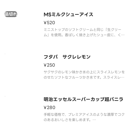
※品質に配慮して配送いたしますが、商品性質上溶
解の可能性もございます。ご了承の上ご注文くださ
品切れ
い。
MSミルクシューアイス
¥520
ミニストップのソフトクリームと同じ「生クリー
ム」を使用。香ばしく焼き上げたシュー皮に、くち
どけの良いミルクアイスを詰めたシューアイスで
す。
フタバ サクレレモン
¥250
サクサクのレモン味かき氷の上にスライスレモンを
のせたソフトなフルーツかき氷です。スライスレモ
ンの香りと酸味が爽やかにかき氷のレモン風味を引
き立てます。すっきりとした甘さとレモンの酸味の
バランスが絶妙です。
※品質に配慮して配送いたしますが、商品性質上溶
明治エッセルスーパーカップ超バニラ
解の可能
¥280
手軽な価格で、プレミアアイスのような濃厚でコク
のあるおいしさを楽しめます。
※品質に配慮して配送いたしますが、商品性質上溶
解の可能性もございます。ご了承の上ご注文くださ