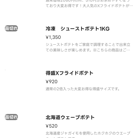
通常価格2080円の所、510円分お求めやすくなっ
ており大変お得です！大人気のXフライドポテトが4
食分入ったボリューム満点の商品。※ケチャップは
別途有料にて販売しております。
品切れ
冷凍 シューストポテト1KG
¥1,350
シューストポテトをご家庭で調理することで出来立
ての美味しさが楽しめます。※こちらの商品はご家
庭での調理が必要になります。ご家庭での調理方法
はパッケージに記載されております。
得盛Xフライドポテト
¥920
通常の2倍入った大変お得な得盛サイズです。
品切れ
北海道ウェーブポテト
¥520
北海道産ジャガイモを使用したホクホクのウエーブ