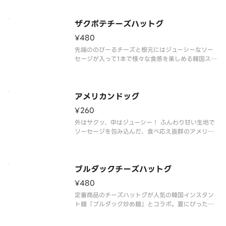
ザクポテチーズハットグ
¥480
先端ののびーるチーズと根元にはジューシーなソー
セージが入って1本で様々な食感を楽しめる韓国スナ
ックの代表的な商品です
アメリカンドッグ
¥260
外はサクッ、中はジューシー！ ふんわり甘い生地で
ソーセージを包み込んだ、食べ応え抜群のアメリカ
ンドッグです。おやつにも軽食にもぴったりな人気
商品です。
ブルダックチーズハットグ
¥480
定番商品のチーズハットグが人気の韓国インスタン
ト麺「ブルダック炒め麺」とコラボ。夏にぴったり
の旨味の効いた激辛ソースであと引く美味しさで
す。