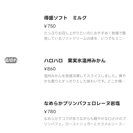
得盛ソフト ミルク
¥750
たっぷりお召し上がりたい方におすすめ！牧場で販
売しているソフトクリームの味を、いつでもミニス
トップで楽しめるをコンセプトに、濃厚かつミルク
感あふれる味わいを実現しました。
品切れ
ハロハロ 果実氷温州みかん
¥860
温州みかんを急速冷凍してスライスしました。爽や
かな香りとすっきりとした味わいです。どこか懐か
しい、馴染みのある味をお楽しみください。
なめらかプリンパフェロレーヌ岩塩
¥780
なめらかでコクがありながらも軽やかな口どけのプ
リンパフェ。ローストシュガーとカラメルソースに
はフランス産ロレーヌ岩塩を使用しました。やさし