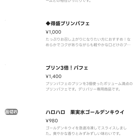
ームとの相性ぴったりです。
◆得盛プリンパフェ
¥1,000
たっぷりお召し上がりになりたい方におすすめ！な
めらかでコクがありながらも軽やかな口どけのプリ
ンパフェ。ローストシュガーとカラメルソースには
フランス産ロレーヌ岩塩を使用しました。やさしい
塩味が甘さを引き立て、最後まで飽きのこない味わ
いを実現しました。
プリン3倍！パフェ
¥1,400
プリンパフェのプリンを3個使ったボリューム満点の
プリンパフェです。デリバリー専用商品です。
品切れ
ハロハロ 果実氷ゴールデンキウイ
¥980
ゴールデンキウイを急速冷凍してスライスしまし
た。爽やかな香りとみずみずしい味わいです。