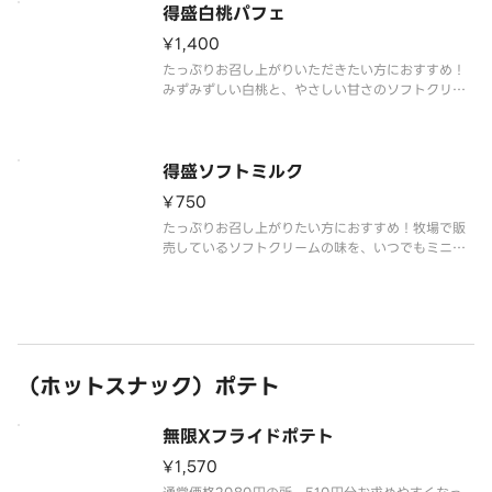
得盛白桃パフェ
¥1,400
たっぷりお召し上がりいただきたい方におすすめ！
みずみずしい白桃と、やさしい甘さのソフトクリー
ムミルクが溶け合います。果実の香りとミルクのコ
クが重なり、ひと口ごとに幸せが広がります。
得盛ソフトミルク
¥750
たっぷりお召し上がりたい方におすすめ！牧場で販
売しているソフトクリームの味を、いつでもミニス
トップで楽しめるをコンセプトに、濃厚かつミルク
感あふれる味わいを実現しました。
（ホットスナック）ポテト
無限Xフライドポテト
¥1,570