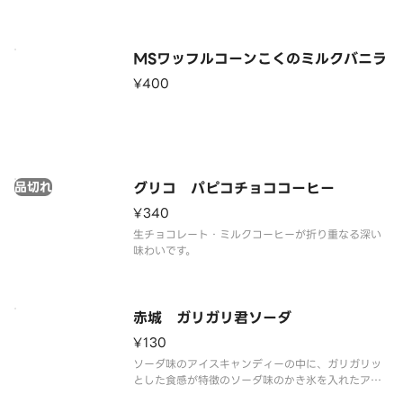
※品質に配慮して配送いたしますが、商品性質上溶
解の可能性もございます。ご了承の上ご注文くださ
い。
MSワッフルコーンこくのミルクバニラ
¥400
品切れ
グリコ パピコチョココーヒー
¥340
生チョコレート・ミルクコーヒーが折り重なる深い
味わいです。
赤城 ガリガリ君ソーダ
¥130
ソーダ味のアイスキャンディーの中に、ガリガリッ
とした食感が特徴のソーダ味のかき氷を入れたアイ
スキャンディーです。