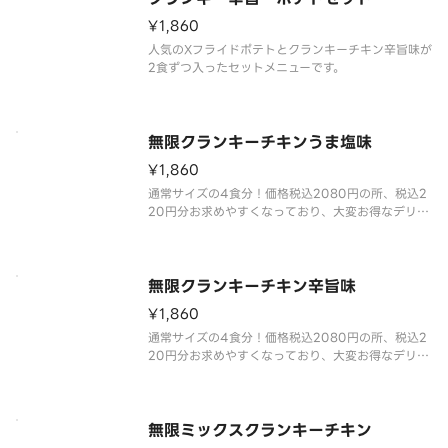
¥1,860
人気のXフライドポテトとクランキーチキン辛旨味が
2食ずつ入ったセットメニューです。
無限クランキーチキンうま塩味
¥1,860
通常サイズの4食分！価格税込2080円の所、税込2
20円分お求めやすくなっており、大変お得なデリバ
リー限定商品です。
一口サイズのチキンにポテト衣を付けた人気商品。
無限クランキーチキン辛旨味
¥1,860
通常サイズの4食分！価格税込2080円の所、税込2
20円分お求めやすくなっており、大変お得なデリバ
リー限定商品です。
世界一辛い唐辛子として認定された「ブート・ジョ
ロキア」を原料に使用しました。すっきりとした辛
さが特長で、辛い物好きの方にも指示される味付け
無限ミックスクランキーチキン
とな