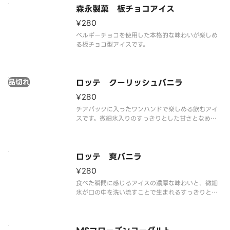
森永製菓 板チョコアイス
¥280
ベルギーチョコを使用した本格的な味わいが楽しめ
る板チョコ型アイスです。
品切れ
ロッテ クーリッシュバニラ
¥280
チアパックに入ったワンハンドで楽しめる飲むアイ
スです。微細氷入りのすっきりとした甘さとなめら
かな食感のバニラを楽しめます。
ロッテ 爽バニラ
¥280
食べた瞬間に感じるアイスの濃厚な味わいと、微細
氷が口の中を洗い流すことで生まれるすっきりとし
た後味が特長です。ほっと一息ついて、気分をリフ
レッシュさせたいときにぴったりなカップアイスで
す。
※品質に配慮して配送いたしますが、商品性質上溶