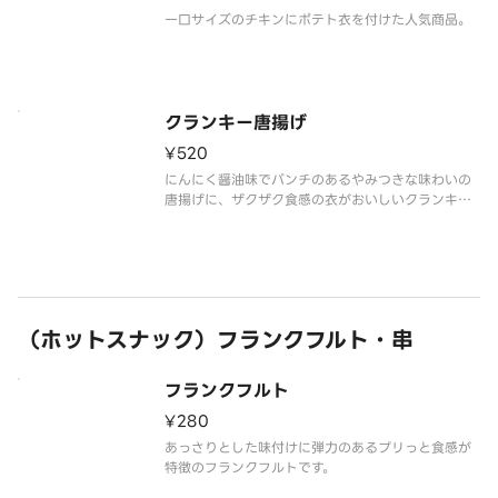
一口サイズのチキンにポテト衣を付けた人気商品。
クランキー唐揚げ
¥520
にんにく醤油味でパンチのあるやみつきな味わいの
唐揚げに、ザクザク食感の衣がおいしいクランキー
唐揚げです。
（ホットスナック）フランクフルト・串
フランクフルト
¥280
あっさりとした味付けに弾力のあるプリっと食感が
特徴のフランクフルトです。