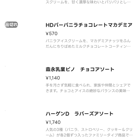
スクリームを、甘く濃厚な味わいとパリパリとした
食感が特徴のコーティングで包み、サクサクと香ば
しいウエハースではさみました。
品切れ
HDバーバニラチョコレートマカデミア
¥570
バニラアイスクリームを、マカデミアナッツをふん
だんにちりばめたミルクチョコレートコーティング
包みました。
森永乳業ピノ チョコアソート
¥1,140
手を汚さず気軽に食べられ、家族や仲間とシェアで
きます。チョコとアイスの絶妙なバランスの美味し
さと、コクのある色々 な味が楽しめます。
ハーゲンD ラバーズアソート
¥1,740
人気の3種（バニラ、ストロベリー、クッキー＆クリ
ーム）が各2個ずつ入ったファミリータイプ商品で