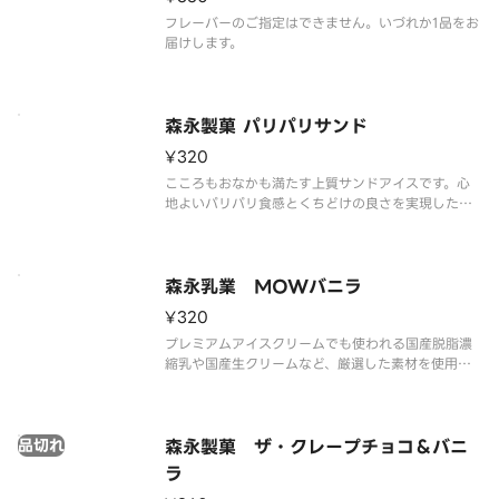
フレーバーのご指定はできません。いづれか1品をお
届けします。
森永製菓 パリパリサンド
¥320
こころもおなかも満たす上質サンドアイスです。心
地よいパリパリ食感とくちどけの良さを実現したパ
リパリチョコ、しっとりビスケット、バニラアイス
の3つの味わいが三位一体で楽しめます。
森永乳業 MOWバニラ
¥320
プレミアムアイスクリームでも使われる国産脱脂濃
縮乳や国産生クリームなど、厳選した素材を使用し
ています。
品切れ
森永製菓 ザ・クレープチョコ＆バニ
ラ