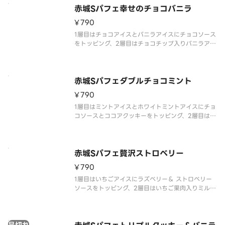
赤城Sパフェ幸せのチョコバニラ
¥790
1層目はチョコアイスとバニラアイスにチョコソース
をトッピング、2層目はチョコチップ入りバニラアイ
ス、2層目のアイスと3層目の間にはキャンディング
アーモンドとチョコ風味クッキーを入れており、最
後まで飽きない仕様です。
赤城Sパフェダブルチョコミント
¥790
1層目はミントアイスとホワイトミントアイスにチョ
コソースとココアクッキーをトッピング、2層目はホ
ワイトミントアイス、2層目のアイスと3層目の間に
はココアクッキーを入れており、最後まで飽きない
仕様です。
赤城Sパフェ贅沢ストロベリー
¥790
1層目はいちごアイスにラズベリー＆ ストロベリー
ソースをトッピング、2層目はいちご果肉入りミルク
アイス、2層目のアイスと3層目の間にはいちご風味
クッキーを、最下層にはいちごゼリー入れており、
最後まで飽きない仕様です。