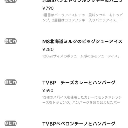
品切れ
赤城Sパフェトリプルクッキー＆バニラ
¥790
1層目はバニラアイスにチョコ風味クッキーをトッピ
ング、2層目はココアクッキー入りバニラアイス、2
層目のアイスと3層目の間にはココアクッキーを入れ
ており、 最後まで飽きない仕様です。
品切れ
MS北海道ミルクのビッグシューアイス
¥280
120mlサイズのボリューム感のあるシューアイス。
品切れ
TVBP チーズカレーとハンバーグ
¥590
13種のスパイスを使用したカレーにモッチァレラチ
ーズをトッピング、ハンバーグを盛り合わせたボリ
ュームがある商品です。
品切れ
TVBPペペロンチーノとハンバーグ