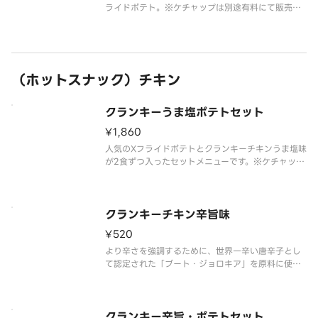
ライドポテト。※ケチャップは別途有料にて販売し
ております。
（ホットスナック）チキン
クランキーうま塩ポテトセット
¥1,860
人気のXフライドポテトとクランキーチキンうま塩味
が2食ずつ入ったセットメニューです。※ケチャップ
は別途有料にて販売しております。
クランキーチキン辛旨味
¥520
より辛さを強調するために、世界一辛い唐辛子とし
て認定された「ブート・ジョロキア」を原料に使用
しました。
すっきりとした辛さが特長で、辛い物好きの方にも
支持される味付けとなっています。
クランキー辛旨・ポテトセット