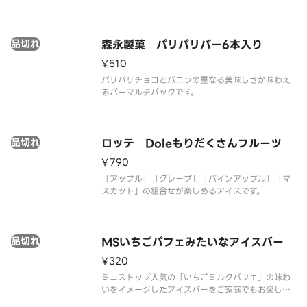
す。
品切れ
森永製菓 パリパリバー6本入り
¥510
パリパリチョコとバニラの重なる美味しさが味わえ
るバーマルチパックです。
品切れ
ロッテ Doleもりだくさんフルーツ
¥790
「アップル」「グレープ」「パインアップル」「マ
スカット」の組合せが楽しめるアイスです。
品切れ
MSいちごパフェみたいなアイスバー
¥320
ミニストップ人気の「いちごミルクパフェ」の味わ
いをイメージしたアイスバーをご家庭でもお楽しみ
いただけます。