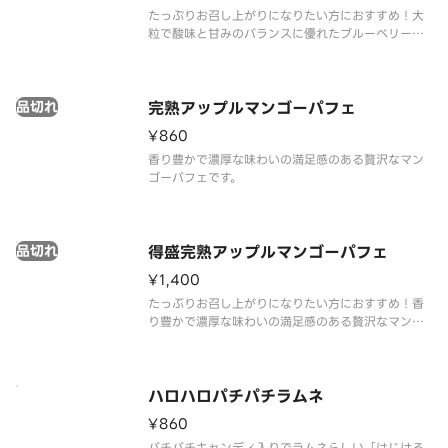
たっぷりお召し上がりになりたい方におすすめ！大
粒で酸味と甘みのバランスに優れたブルーベリーと
ミルクのコクと口どけが良いヨーグルトにミルクソ
フトを合わせました。それぞれの素材のおいしさが
引き立つパフェです。
品切れ
完熟アップルマンゴーパフェ
¥860
香り豊かで濃厚な味わいの満足感のある贅沢なマン
ゴーパフェです。
品切れ
得盛完熟アップルマンゴーパフェ
¥1,400
たっぶりお召し上がりになりたい方におすすめ！香
り豊かで濃厚な味わいの満足感のある贅沢なマンゴ
ーパフェです。
ハロハロパチパチラムネ
¥860
パチパチキャンディ入りでラムネらしい「はじける