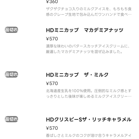
¥360
ザクザクチョコ入りのミルクアイスを、もちもち食
感のクレープ生地で包み込んだワンハンドで食べれ
るクレープアイスです。
品切れ
HDミニカップ マカデミアナッツ
¥570
濃厚な味わいのバタースカッチアイスクリームに、
厳選したマカデミアナッツを混ぜ込みました。
品切れ
HDミニカップ ザ・ミルク
¥570
北海道産生乳を100％使用。圧倒的なミルク感とす
っきりとした後味が楽しめるミルクアイスクリーム
です。
品切れ
HDクリスピーSザ・リッチキャラメル
¥570
香ばしさとミルクのコクが溶け合うキャラメルアイ