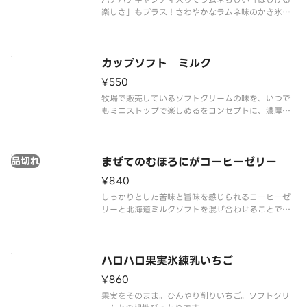
楽しさ」もプラス！さわやかなラムネ味のかき氷
と、パインアップル・黄桃・ナタデココ・ハートゼ
リーを詰め込んだミックスゼリー、まろやかなソフ
トクリームの組み合わせです。ひとくちごとに違う
食感が楽しめる、ロングセラーのハ
カップソフト ミルク
¥550
牧場で販売しているソフトクリームの味を、いつで
もミニストップで楽しめるをコンセプトに、濃厚か
つミルク感あふれる味わいを実現しました。
品切れ
まぜてのむほろにがコーヒーゼリー
¥840
しっかりとした苦味と旨味を感じられるコーヒーゼ
リーと北海道ミルクソフトを混ぜ合わせることで、
フラッペ風に仕上がるドリンクです。
ハロハロ果実氷練乳いちご
¥860
果実をそのまま。ひんやり削りいちご。ソフトクリ