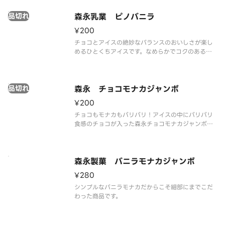
い。
品切れ
森永乳業 ピノバニラ
¥200
チョコとアイスの絶妙なバランスのおいしさが楽し
めるひとくちアイスです。なめらかでコクのあるバ
ニラアイスを、くちどけの良いセミスイートチョコ
でコーティングしました。
※品質に配慮して配送いたしますが、商品性質上溶
品切れ
解の可能性もございます。ご了承の上ご注文くださ
森永 チョコモナカジャンボ
い。
¥200
チョコもモナカもパリパリ！アイスの中にパリパリ
食感のチョコが入った森永チョコモナカジャンボ。
モナカの香ばしさ、まろやかなクリーム、パリッと
したチョコレートの絶妙なバランスが味わえるロン
グセラーのアイスです。
※品質に配慮して配送いたしますが、商品性質上溶
森永製菓 バニラモナカジャンボ
解の可
¥280
シンプルなバニラモナカだからこそ細部にまでこだ
わった商品です。