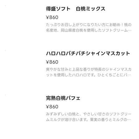
得盛ソフト 白桃ミックス
¥860
たっぷりお召し上がりになりたい方にお勧め！桃の
名産地、岡山県産白桃を使用したソフトクリームで
す。白桃の特長である、みずみずしい果汁と上品な
甘さ、甘い香りと旨味を再現しました。ミルクソフ
トとの相性もピッタリです。
ハロハロパチパチシャインマスカット
¥860
爽やかな甘みと上品な香りが特長のシャインマスカ
ットを使用したハロハロです。ひとくちごとにパチ
パチキャンディが弾け、爽快感がさらに高まります。
完熟白桃パフェ
¥860
みずみずしい白桃と、やさしい甘さのソフトクリー
ムミルクが溶け合います。果実の香りとミルクのコ
クが重なり、ひと口ごとに幸せが広がります。