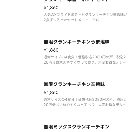
¥1,860
人気のXフライドポテトとクランキーチキン辛旨味が
2食ずつ入ったセットメニューです。
無限クランキーチキンうま塩味
¥1,860
通常サイズの4食分！価格税込2080円の所、税込2
20円分お求めやすくなっており、大変お得なデリバ
リー限定商品です。
一口サイズのチキンにポテト衣を付けた人気商品。
無限クランキーチキン辛旨味
¥1,860
通常サイズの4食分！価格税込2080円の所、税込2
20円分お求めやすくなっており、大変お得なデリバ
リー限定商品です。
世界一辛い唐辛子として認定された「ブート・ジョ
ロキア」を原料に使用しました。すっきりとした辛
さが特長で、辛い物好きの方にも指示される味付け
無限ミックスクランキーチキン
とな