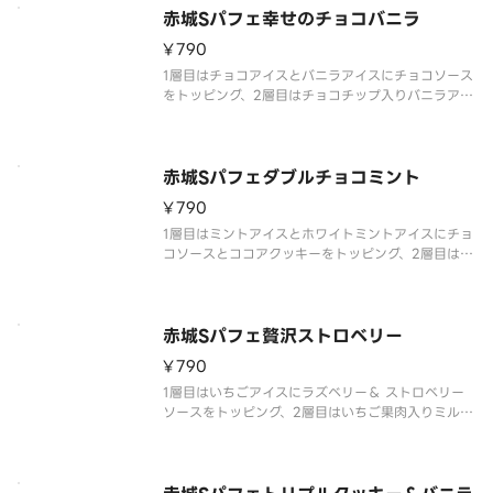
赤城Sパフェ幸せのチョコバニラ
¥790
1層目はチョコアイスとバニラアイスにチョコソース
をトッピング、2層目はチョコチップ入りバニラアイ
ス、2層目のアイスと3層目の間にはキャンディング
アーモンドとチョコ風味クッキーを入れており、最
後まで飽きない仕様です。
赤城Sパフェダブルチョコミント
¥790
1層目はミントアイスとホワイトミントアイスにチョ
コソースとココアクッキーをトッピング、2層目はホ
ワイトミントアイス、2層目のアイスと3層目の間に
はココアクッキーを入れており、最後まで飽きない
仕様です。
赤城Sパフェ贅沢ストロベリー
¥790
1層目はいちごアイスにラズベリー＆ ストロベリー
ソースをトッピング、2層目はいちご果肉入りミルク
アイス、2層目のアイスと3層目の間にはいちご風味
クッキーを、最下層にはいちごゼリー入れており、
最後まで飽きない仕様です。