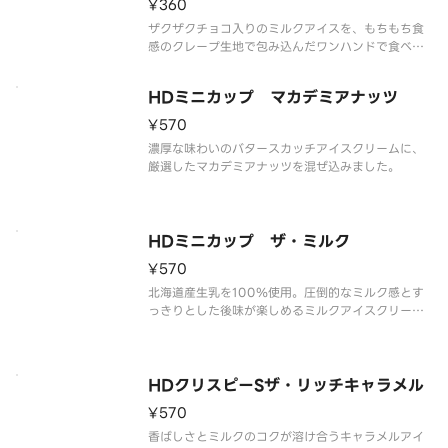
¥360
ザクザクチョコ入りのミルクアイスを、もちもち食
感のクレープ生地で包み込んだワンハンドで食べれ
るクレープアイスです。
HDミニカップ マカデミアナッツ
¥570
濃厚な味わいのバタースカッチアイスクリームに、
厳選したマカデミアナッツを混ぜ込みました。
HDミニカップ ザ・ミルク
¥570
北海道産生乳を100％使用。圧倒的なミルク感とす
っきりとした後味が楽しめるミルクアイスクリーム
です。
HDクリスピーSザ・リッチキャラメル
¥570
香ばしさとミルクのコクが溶け合うキャラメルアイ