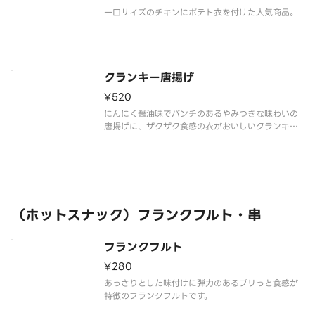
一口サイズのチキンにポテト衣を付けた人気商品。
クランキー唐揚げ
¥520
にんにく醤油味でパンチのあるやみつきな味わいの
唐揚げに、ザクザク食感の衣がおいしいクランキー
唐揚げです。
（ホットスナック）フランクフルト・串
フランクフルト
¥280
あっさりとした味付けに弾力のあるプリっと食感が
特徴のフランクフルトです。