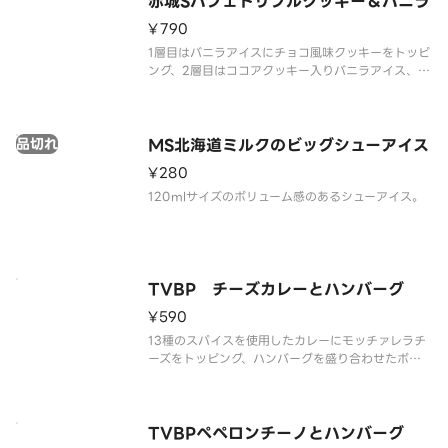
赤城Sパフェトリプルクッキー＆バニラ
¥790
1層目はバニラアイスにチョコ風味クッキーをトッピ
ング、2層目はココアクッキー入りバニラアイス、2
層目のアイスと3層目の間にはココアクッキーを入れ
ており、 最後まで飽きない仕様です。
品切れ
MS北海道ミルクのビッグシューアイス
¥280
120mlサイズのボリューム感のあるシューアイス。
TVBP チーズカレーとハンバーグ
¥590
13種のスパイスを使用したカレーにモッチァレラチ
ーズをトッピング、ハンバーグを盛り合わせたボリ
ュームがある商品です。
TVBPペペロンチーノとハンバーグ