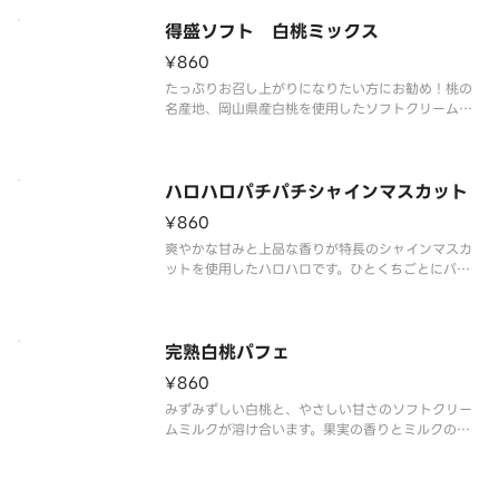
得盛ソフト 白桃ミックス
¥860
たっぷりお召し上がりになりたい方にお勧め！桃の
名産地、岡山県産白桃を使用したソフトクリームで
す。白桃の特長である、みずみずしい果汁と上品な
甘さ、甘い香りと旨味を再現しました。ミルクソフ
トとの相性もピッタリです。
ハロハロパチパチシャインマスカット
¥860
爽やかな甘みと上品な香りが特長のシャインマスカ
ットを使用したハロハロです。ひとくちごとにパチ
パチキャンディが弾け、爽快感がさらに高まります。
完熟白桃パフェ
¥860
みずみずしい白桃と、やさしい甘さのソフトクリー
ムミルクが溶け合います。果実の香りとミルクのコ
クが重なり、ひと口ごとに幸せが広がります。