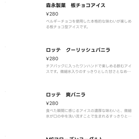
森永製菓 板チョコアイス
¥280
ベルギーチョコを使用した本格的な味わいが楽しめ
る板チョコ型アイスです。
ロッテ クーリッシュバニラ
¥280
チアパックに入ったワンハンドで楽しめる飲むアイ
スです。微細氷入りのすっきりとした甘さとなめら
かな食感のバニラを楽しめます。
ロッテ 爽バニラ
¥280
食べた瞬間に感じるアイスの濃厚な味わいと、微細
氷が口の中を洗い流すことで生まれるすっきりとし
た後味が特長です。ほっと一息ついて、気分をリフ
レッシュさせたいときにぴったりなカップアイスで
す。
※品質に配慮して配送いたしますが、商品性質上溶