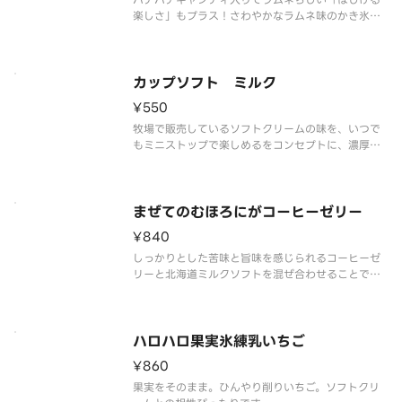
楽しさ」もプラス！さわやかなラムネ味のかき氷
と、パインアップル・黄桃・ナタデココ・ハートゼ
リーを詰め込んだミックスゼリー、まろやかなソフ
トクリームの組み合わせです。ひとくちごとに違う
食感が楽しめる、ロングセラーのハ
カップソフト ミルク
¥550
牧場で販売しているソフトクリームの味を、いつで
もミニストップで楽しめるをコンセプトに、濃厚か
つミルク感あふれる味わいを実現しました。
まぜてのむほろにがコーヒーゼリー
¥840
しっかりとした苦味と旨味を感じられるコーヒーゼ
リーと北海道ミルクソフトを混ぜ合わせることで、
フラッペ風に仕上がるドリンクです。
ハロハロ果実氷練乳いちご
¥860
果実をそのまま。ひんやり削りいちご。ソフトクリ