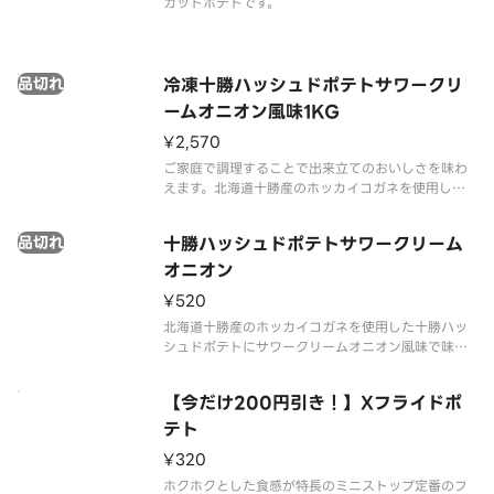
カットポテトです。
品切れ
冷凍十勝ハッシュドポテトサワークリ
ームオニオン風味1KG
¥2,570
ご家庭で調理することで出来立てのおいしさを味わ
えます。北海道十勝産のホッカイコガネを使用した
十勝ハッシュドポテトにサワークリームオニオン風
味で味付けしました。酸味とうまみのあるあと引く
品切れ
十勝ハッシュドポテトサワークリーム
おいしさです。
オニオン
¥520
北海道十勝産のホッカイコガネを使用した十勝ハッ
シュドポテトにサワークリームオニオン風味で味付
けしました。酸味とうまみのあるあと引くおいしさ
です。
【今だけ200円引き！】Xフライドポ
テト
¥320
ホクホクとした食感が特長のミニストップ定番のフ