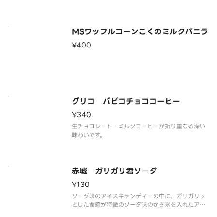
※品質に配慮して配送いたしますが、商品性質上溶
解の可能性もございます。ご了承の上ご注文くださ
い。
MSワッフルコーンこくのミルクバニラ
¥400
グリコ パピコチョココーヒー
¥340
生チョコレート・ミルクコーヒーが折り重なる深い
味わいです。
赤城 ガリガリ君ソーダ
¥130
ソーダ味のアイスキャンディーの中に、ガリガリッ
とした食感が特徴のソーダ味のかき氷を入れたアイ
スキャンディーです。