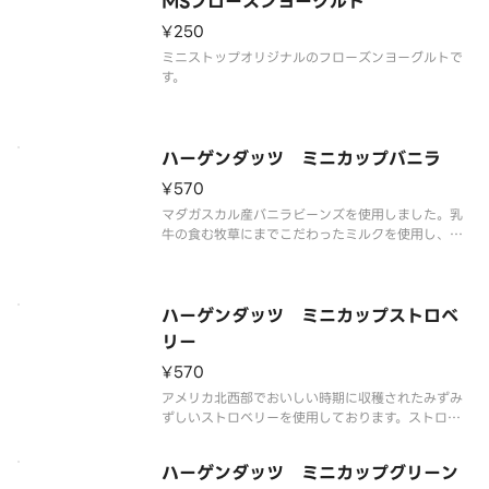
MSフローズンヨーグルト
解の可能性もございます。
¥250
ミニストップオリジナルのフローズンヨーグルトで
す。
ハーゲンダッツ ミニカップバニラ
¥570
マダガスカル産バニラビーンズを使用しました。乳
牛の食む牧草にまでこだわったミルクを使用し、ハ
ーゲンダッツ独自の技術により、リッチでクリーミ
ーな味わいを実現しました。甘く豊かなバニラの香
りをお楽しみください。
※品質に配慮して配送いたしますが、商品性質上溶
ハーゲンダッツ ミニカップストロベ
解の可
リー
¥570
アメリカ北西部でおいしい時期に収穫されたみずみ
ずしいストロベリーを使用しております。ストロベ
リーの果肉と果汁を贅沢に使用し、果実本来のフル
ーティーな味と香りをお楽しみいただけます。
ハーゲンダッツ ミニカップグリーン
※品質に配慮して配送いたしますが、商品性質上溶