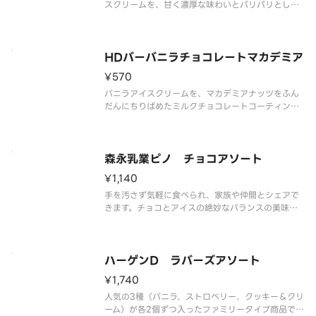
スクリームを、甘く濃厚な味わいとパリパリとした
食感が特徴のコーティングで包み、サクサクと香ば
しいウエハースではさみました。
HDバーバニラチョコレートマカデミア
¥570
バニラアイスクリームを、マカデミアナッツをふん
だんにちりばめたミルクチョコレートコーティング
包みました。
森永乳業ピノ チョコアソート
¥1,140
手を汚さず気軽に食べられ、家族や仲間とシェアで
きます。チョコとアイスの絶妙なバランスの美味し
さと、コクのある色々 な味が楽しめます。
ハーゲンD ラバーズアソート
¥1,740
人気の3種（バニラ、ストロベリー、クッキー＆クリ
ーム）が各2個ずつ入ったファミリータイプ商品で