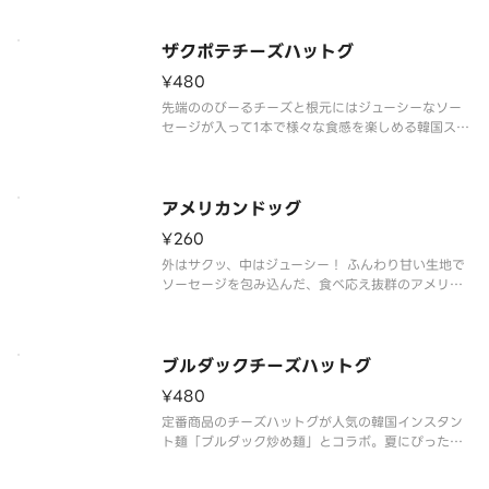
ザクポテチーズハットグ
¥480
先端ののびーるチーズと根元にはジューシーなソー
セージが入って1本で様々な食感を楽しめる韓国スナ
ックの代表的な商品です
アメリカンドッグ
¥260
外はサクッ、中はジューシー！ ふんわり甘い生地で
ソーセージを包み込んだ、食べ応え抜群のアメリカ
ンドッグです。おやつにも軽食にもぴったりな人気
商品です。
ブルダックチーズハットグ
¥480
定番商品のチーズハットグが人気の韓国インスタン
ト麺「ブルダック炒め麺」とコラボ。夏にぴったり
の旨味の効いた激辛ソースであと引く美味しさで
す。