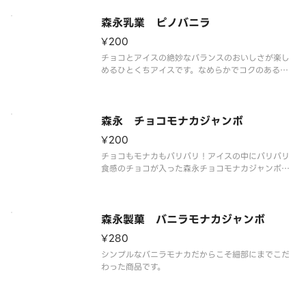
い。
森永乳業 ピノバニラ
¥200
チョコとアイスの絶妙なバランスのおいしさが楽し
めるひとくちアイスです。なめらかでコクのあるバ
ニラアイスを、くちどけの良いセミスイートチョコ
でコーティングしました。
※品質に配慮して配送いたしますが、商品性質上溶
解の可能性もございます。ご了承の上ご注文くださ
森永 チョコモナカジャンボ
い。
¥200
チョコもモナカもパリパリ！アイスの中にパリパリ
食感のチョコが入った森永チョコモナカジャンボ。
モナカの香ばしさ、まろやかなクリーム、パリッと
したチョコレートの絶妙なバランスが味わえるロン
グセラーのアイスです。
※品質に配慮して配送いたしますが、商品性質上溶
森永製菓 バニラモナカジャンボ
解の可
¥280
シンプルなバニラモナカだからこそ細部にまでこだ
わった商品です。