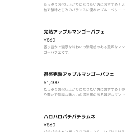
たっぷりお召し上がりになりたい方におすすめ！大
粒で酸味と甘みのバランスに優れたブルーベリーと
ミルクのコクと口どけが良いヨーグルトにミルクソ
フトを合わせました。それぞれの素材のおいしさが
引き立つパフェです。
完熟アップルマンゴーパフェ
¥860
香り豊かで濃厚な味わいの満足感のある贅沢なマン
ゴーパフェです。
得盛完熟アップルマンゴーパフェ
¥1,400
たっぶりお召し上がりになりたい方におすすめ！香
り豊かで濃厚な味わいの満足感のある贅沢なマンゴ
ーパフェです。
ハロハロパチパチラムネ
¥860
パチパチキャンディ入りでラムネらしい「はじける