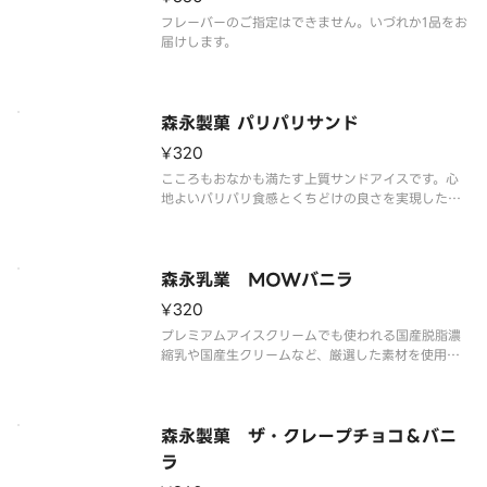
フレーバーのご指定はできません。いづれか1品をお
届けします。
森永製菓 パリパリサンド
¥320
こころもおなかも満たす上質サンドアイスです。心
地よいパリパリ食感とくちどけの良さを実現したパ
リパリチョコ、しっとりビスケット、バニラアイス
の3つの味わいが三位一体で楽しめます。
森永乳業 MOWバニラ
¥320
プレミアムアイスクリームでも使われる国産脱脂濃
縮乳や国産生クリームなど、厳選した素材を使用し
ています。
森永製菓 ザ・クレープチョコ＆バニ
ラ