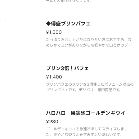
ームとの相性ぴったりです。
◆得盛プリンパフェ
¥1,000
たっぷりお召し上がりになりたい方におすすめ！な
めらかでコクがありながらも軽やかな口どけのプリ
ンパフェ。ローストシュガーとカラメルソースには
フランス産ロレーヌ岩塩を使用しました。やさしい
塩味が甘さを引き立て、最後まで飽きのこない味わ
いを実現しました。
プリン3倍！パフェ
¥1,400
プリンパフェのプリンを3個使ったボリューム満点の
プリンパフェです。デリバリー専用商品です。
ハロハロ 果実氷ゴールデンキウイ
¥980
ゴールデンキウイを急速冷凍してスライスしまし
た。爽やかな香りとみずみずしい味わいです。