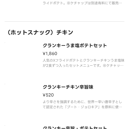
ライドポテト。※ケチャップは別途有料にて販売し
ております。
（ホットスナック）チキン
クランキーうま塩ポテトセット
¥1,860
人気のXフライドポテトとクランキーチキンうま塩味
が2食ずつ入ったセットメニューです。※ケチャップ
は別途有料にて販売しております。
クランキーチキン辛旨味
¥520
より辛さを強調するために、世界一辛い唐辛子とし
て認定された「ブート・ジョロキア」を原料に使用
しました。
すっきりとした辛さが特長で、辛い物好きの方にも
支持される味付けとなっています。
クランキー辛旨・ポテトセット