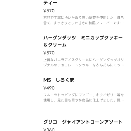
解の可能性もございます。ご了承の
ティー
¥570
石臼で丁寧に挽いた香り高い抹茶を使用した、ほろ
苦く、すっきりとした甘さの和風フレーバーです。
なめらかな舌ざわりと抹茶の奥深い味わいをご堪能
ください。
ハーゲンダッツ ミニカップクッキー
※品質に配慮して配送いたしますが、商品性質上溶
解の可能性もございます。ご了承の上ご注文くださ
＆クリーム
い。
¥570
上質なバニラアイスクリームにハーゲンダッツオリ
ジナルのチョコレートクッキーをふんだんにミック
スしました。香ばしいクッキーとクリーミーなアイ
スクリームの食感の組み合わせをお楽しみいただけ
MS しろくま
ます。
※品質に配慮して配送いたしますが、商品性質上溶
¥490
解の可能性もございます
フルーツトッピングにマンゴー、キウイゼリー等を
使用し、見た目も華やか商品に仕上げました。隠し
味にアーモンドミルクを使用し、コクのある練乳氷
を楽しめます。
※品質に配慮して配送いたしますが、商品性質上溶
解の可能性もございます。ご了承の上ご注文くださ
グリコ ジャイアントコーンアソート
い。
¥360