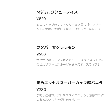
※品質に配慮して配送いたしますが、商品性質上溶
解の可能性もございます。ご了承の上ご注文くださ
い。
MSミルクシューアイス
¥520
ミニストップのソフトクリームと同じ「生クリー
ム」を使用。香ばしく焼き上げたシュー皮に、くち
どけの良いミルクアイスを詰めたシューアイスで
す。
フタバ サクレレモン
¥250
サクサクのレモン味かき氷の上にスライスレモンを
のせたソフトなフルーツかき氷です。スライスレモ
ンの香りと酸味が爽やかにかき氷のレモン風味を引
き立てます。すっきりとした甘さとレモンの酸味の
バランスが絶妙です。
※品質に配慮して配送いたしますが、商品性質上溶
明治エッセルスーパーカップ超バニラ
解の可能
¥280
手軽な価格で、プレミアアイスのような濃厚でコク
のあるおいしさを楽しめます。
※品質に配慮して配送いたしますが、商品性質上溶
解の可能性もございます。ご了承の上ご注文くださ