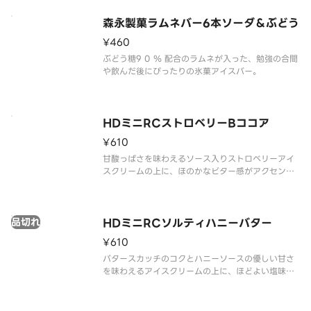
森永製菓ラムネバー6本ソーダ＆ぶどう
¥460
ぶどう糖9 0 ％ 配合のラムネが入った、勉強の合間
や飲んだ後にぴったりの氷菓アイスバー。
HDミニRCストロベリーBココア
¥610
甘酸っぱさを味わえるソース入りストロベリーアイ
スクリームの上に、ほのかなビター感がアクセント
で、ごろっと岩のような見た目・かみ砕く楽しさが
クセになる大きめのハードブラックココアクッキー
をトッピングしました。
品切れ
HDミニRCソルティハニーバター
¥610
バタースカッチのコクとハニーソースの優しい甘さ
を味わえるアイスクリームの上に、ほどよい塩味を
きかせ、ごろっと岩のような見た目・かみ砕く楽し
さがクセになる大きめのハードバタービスケットを
トッピングしました。