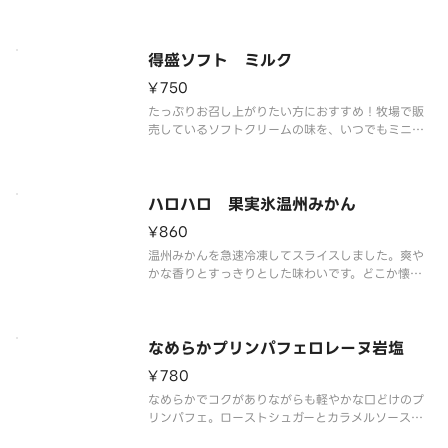
得盛ソフト ミルク
¥750
たっぷりお召し上がりたい方におすすめ！牧場で販
売しているソフトクリームの味を、いつでもミニス
トップで楽しめるをコンセプトに、濃厚かつミルク
感あふれる味わいを実現しました。
ハロハロ 果実氷温州みかん
¥860
温州みかんを急速冷凍してスライスしました。爽や
かな香りとすっきりとした味わいです。どこか懐か
しい、馴染みのある味をお楽しみください。
なめらかプリンパフェロレーヌ岩塩
¥780
なめらかでコクがありながらも軽やかな口どけのプ
リンパフェ。ローストシュガーとカラメルソースに
はフランス産ロレーヌ岩塩を使用しました。やさし