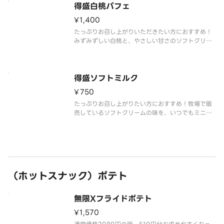
得盛白桃パフェ
¥1,400
たっぷりお召し上がりいただきたい方におすすめ！
みずみずしい白桃と、やさしい甘さのソフトクリー
ムミルクが溶け合います。果実の香りとミルクのコ
クが重なり、ひと口ごとに幸せが広がります。
得盛ソフトミルク
¥750
たっぷりお召し上がりたい方におすすめ！牧場で販
売しているソフトクリームの味を、いつでもミニス
トップで楽しめるをコンセプトに、濃厚かつミルク
感あふれる味わいを実現しました。
（ホットスナック）ポテト
無限Xフライドポテト
¥1,570