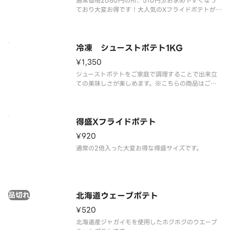
通常価格2080円の所、510円分お求めやすくなっ
ており大変お得です！大人気のXフライドポテトが4
食分入ったボリューム満点の商品。※ケチャップは
別途有料にて販売しております。
冷凍 シューストポテト1KG
¥1,350
シューストポテトをご家庭で調理することで出来立
ての美味しさが楽しめます。※こちらの商品はご家
庭での調理が必要になります。ご家庭での調理方法
はパッケージに記載されております。
得盛Xフライドポテト
¥920
通常の2倍入った大変お得な得盛サイズです。
品切れ
北海道ウェーブポテト
¥520
北海道産ジャガイモを使用したホクホクのウエーブ