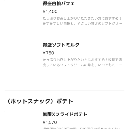
得盛白桃パフェ
¥1,400
たっぷりお召し上がりいただきたい方におすすめ！
みずみずしい白桃と、やさしい甘さのソフトクリー
ムミルクが溶け合います。果実の香りとミルクのコ
クが重なり、ひと口ごとに幸せが広がります。
得盛ソフトミルク
¥750
たっぷりお召し上がりたい方におすすめ！牧場で販
売しているソフトクリームの味を、いつでもミニス
トップで楽しめるをコンセプトに、濃厚かつミルク
感あふれる味わいを実現しました。
（ホットスナック）ポテト
無限Xフライドポテト
¥1,570