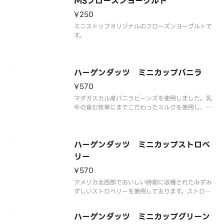
MSフローズンヨーグルト
解の可能性もございます。
¥250
ミニストップオリジナルのフローズンヨーグルトで
す。
ハーゲンダッツ ミニカップバニラ
¥570
マダガスカル産バニラビーンズを使用しました。乳
牛の食む牧草にまでこだわったミルクを使用し、ハ
ーゲンダッツ独自の技術により、リッチでクリーミ
ーな味わいを実現しました。甘く豊かなバニラの香
りをお楽しみください。
※品質に配慮して配送いたしますが、商品性質上溶
ハーゲンダッツ ミニカップストロベ
解の可
リー
¥570
アメリカ北西部でおいしい時期に収穫されたみずみ
ずしいストロベリーを使用しております。ストロベ
リーの果肉と果汁を贅沢に使用し、果実本来のフル
ーティーな味と香りをお楽しみいただけます。
ハーゲンダッツ ミニカップグリーン
※品質に配慮して配送いたしますが、商品性質上溶