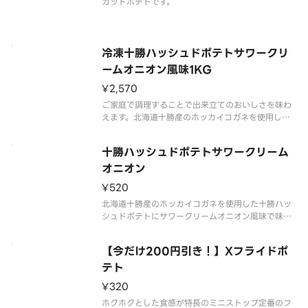
カットポテトです。
冷凍十勝ハッシュドポテトサワークリ
ームオニオン風味1KG
¥2,570
ご家庭で調理することで出来立てのおいしさを味わ
えます。北海道十勝産のホッカイコガネを使用した
十勝ハッシュドポテトにサワークリームオニオン風
味で味付けしました。酸味とうまみのあるあと引く
十勝ハッシュドポテトサワークリーム
おいしさです。
オニオン
¥520
北海道十勝産のホッカイコガネを使用した十勝ハッ
シュドポテトにサワークリームオニオン風味で味付
けしました。酸味とうまみのあるあと引くおいしさ
です。
【今だけ200円引き！】Xフライドポ
テト
¥320
ホクホクとした食感が特長のミニストップ定番のフ