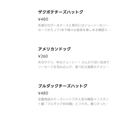
ザクポテチーズハットグ
¥480
先端ののびーるチーズと根元にはジューシーなソー
セージが入って1本で様々な食感を楽しめる韓国スナ
ックの代表的な商品です
アメリカンドッグ
¥260
外はサクッ、中はジューシー！ ふんわり甘い生地で
ソーセージを包み込んだ、食べ応え抜群のアメリカ
ンドッグです。おやつにも軽食にもぴったりな人気
商品です。
ブルダックチーズハットグ
¥480
定番商品のチーズハットグが人気の韓国インスタン
ト麺「ブルダック炒め麺」とコラボ。夏にぴったり
の旨味の効いた激辛ソースであと引く美味しさで
す。