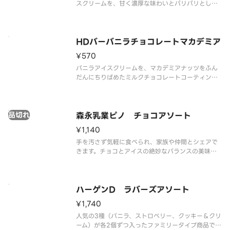
スクリームを、甘く濃厚な味わいとパリパリとした
食感が特徴のコーティングで包み、サクサクと香ば
しいウエハースではさみました。
HDバーバニラチョコレートマカデミア
¥570
バニラアイスクリームを、マカデミアナッツをふん
だんにちりばめたミルクチョコレートコーティング
包みました。
品切れ
森永乳業ピノ チョコアソート
¥1,140
手を汚さず気軽に食べられ、家族や仲間とシェアで
きます。チョコとアイスの絶妙なバランスの美味し
さと、コクのある色々 な味が楽しめます。
ハーゲンD ラバーズアソート
¥1,740
人気の3種（バニラ、ストロベリー、クッキー＆クリ
ーム）が各2個ずつ入ったファミリータイプ商品で