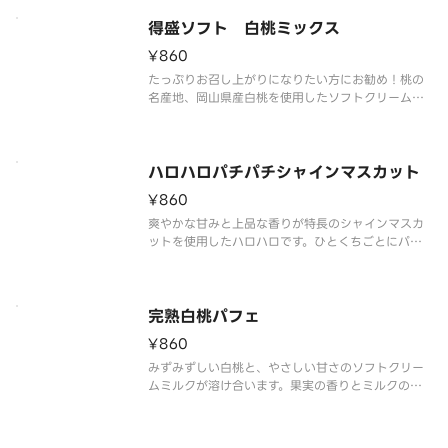
得盛ソフト 白桃ミックス
¥860
たっぷりお召し上がりになりたい方にお勧め！桃の
名産地、岡山県産白桃を使用したソフトクリームで
す。白桃の特長である、みずみずしい果汁と上品な
甘さ、甘い香りと旨味を再現しました。ミルクソフ
トとの相性もピッタリです。
ハロハロパチパチシャインマスカット
¥860
爽やかな甘みと上品な香りが特長のシャインマスカ
ットを使用したハロハロです。ひとくちごとにパチ
パチキャンディが弾け、爽快感がさらに高まります。
完熟白桃パフェ
¥860
みずみずしい白桃と、やさしい甘さのソフトクリー
ムミルクが溶け合います。果実の香りとミルクのコ
クが重なり、ひと口ごとに幸せが広がります。