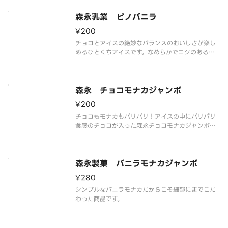
い。
森永乳業 ピノバニラ
¥200
チョコとアイスの絶妙なバランスのおいしさが楽し
めるひとくちアイスです。なめらかでコクのあるバ
ニラアイスを、くちどけの良いセミスイートチョコ
でコーティングしました。
※品質に配慮して配送いたしますが、商品性質上溶
解の可能性もございます。ご了承の上ご注文くださ
森永 チョコモナカジャンボ
い。
¥200
チョコもモナカもパリパリ！アイスの中にパリパリ
食感のチョコが入った森永チョコモナカジャンボ。
モナカの香ばしさ、まろやかなクリーム、パリッと
したチョコレートの絶妙なバランスが味わえるロン
グセラーのアイスです。
※品質に配慮して配送いたしますが、商品性質上溶
森永製菓 バニラモナカジャンボ
解の可
¥280
シンプルなバニラモナカだからこそ細部にまでこだ
わった商品です。