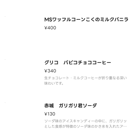
※品質に配慮して配送いたしますが、商品性質上溶
解の可能性もございます。ご了承の上ご注文くださ
い。
MSワッフルコーンこくのミルクバニラ
¥400
グリコ パピコチョココーヒー
¥340
生チョコレート・ミルクコーヒーが折り重なる深い
味わいです。
赤城 ガリガリ君ソーダ
¥130
ソーダ味のアイスキャンディーの中に、ガリガリッ
とした食感が特徴のソーダ味のかき氷を入れたアイ
スキャンディーです。