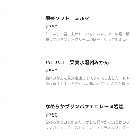
得盛ソフト ミルク
¥750
たっぷりお召し上がりたい方におすすめ！牧場で販
売しているソフトクリームの味を、いつでもミニス
トップで楽しめるをコンセプトに、濃厚かつミルク
感あふれる味わいを実現しました。
ハロハロ 果実氷温州みかん
¥860
温州みかんを急速冷凍してスライスしました。爽や
かな香りとすっきりとした味わいです。どこか懐か
しい、馴染みのある味をお楽しみください。
なめらかプリンパフェロレーヌ岩塩
¥780
なめらかでコクがありながらも軽やかな口どけのプ
リンパフェ。ローストシュガーとカラメルソースに
はフランス産ロレーヌ岩塩を使用しました。やさし