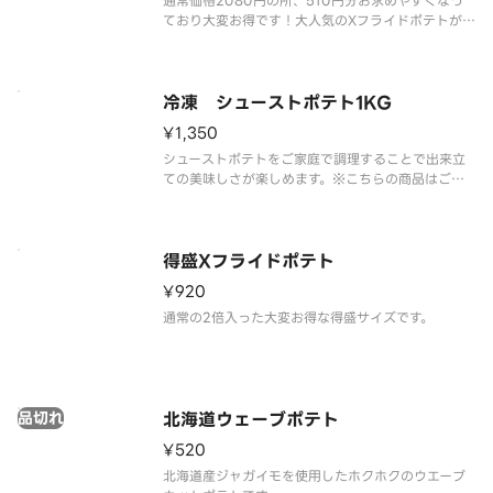
通常価格2080円の所、510円分お求めやすくなっ
ており大変お得です！大人気のXフライドポテトが4
食分入ったボリューム満点の商品。※ケチャップは
別途有料にて販売しております。
冷凍 シューストポテト1KG
¥1,350
シューストポテトをご家庭で調理することで出来立
ての美味しさが楽しめます。※こちらの商品はご家
庭での調理が必要になります。ご家庭での調理方法
はパッケージに記載されております。
得盛Xフライドポテト
¥920
通常の2倍入った大変お得な得盛サイズです。
品切れ
北海道ウェーブポテト
¥520
北海道産ジャガイモを使用したホクホクのウエーブ