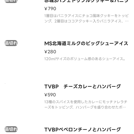
品切れ
赤城Sパフェトリプルクッキー＆バニラ
¥790
1層目はバニラアイスにチョコ風味クッキーをトッピ
ング、2層目はココアクッキー入りバニラアイス、2
層目のアイスと3層目の間にはココアクッキーを入れ
ており、 最後まで飽きない仕様です。
品切れ
MS北海道ミルクのビッグシューアイス
¥280
120mlサイズのボリューム感のあるシューアイス。
TVBP チーズカレーとハンバーグ
¥590
13種のスパイスを使用したカレーにモッチァレラチ
ーズをトッピング、ハンバーグを盛り合わせたボリ
ュームがある商品です。
品切れ
TVBPペペロンチーノとハンバーグ