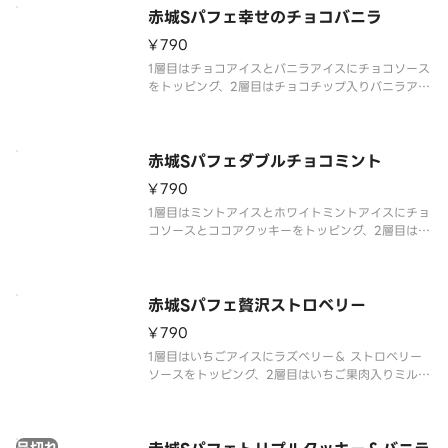
赤城Sパフェ幸せのチョコバニラ
¥790
1層目はチョコアイスとバニラアイスにチョコソース
をトッピング、2層目はチョコチップ入りバニラアイ
ス、2層目のアイスと3層目の間にはキャンディング
アーモンドとチョコ風味クッキーを入れており、最
後まで飽きない仕様です。
赤城Sパフェダブルチョコミント
¥790
1層目はミントアイスとホワイトミントアイスにチョ
コソースとココアクッキーをトッピング、2層目はホ
ワイトミントアイス、2層目のアイスと3層目の間に
はココアクッキーを入れており、最後まで飽きない
仕様です。
赤城Sパフェ贅沢ストロベリー
¥790
1層目はいちごアイスにラズベリー＆ ストロベリー
ソースをトッピング、2層目はいちご果肉入りミルク
アイス、2層目のアイスと3層目の間にはいちご風味
クッキーを、最下層にはいちごゼリー入れており、
最後まで飽きない仕様です。