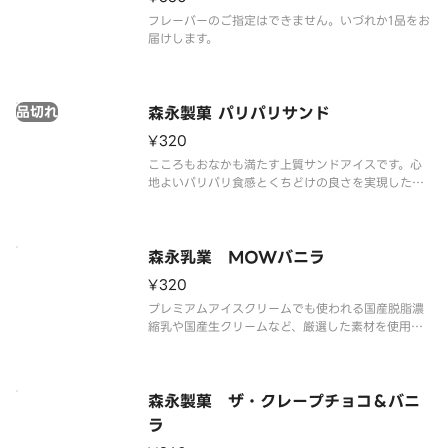
フレーバーのご指定はできません。いづれか1品をお
届けします。
品切れ
森永製菓 パリパリサンド
¥320
こころもおなかも満たす上質サンドアイスです。心
地よいパリパリ食感とくちどけの良さを実現したパ
リパリチョコ、しっとりビスケット、バニラアイス
の3つの味わいが三位一体で楽しめます。
森永乳業 MOWバニラ
¥320
プレミアムアイスクリームでも使われる国産脱脂濃
縮乳や国産生クリームなど、厳選した素材を使用し
ています。
森永製菓 ザ・クレープチョコ＆バニ
ラ