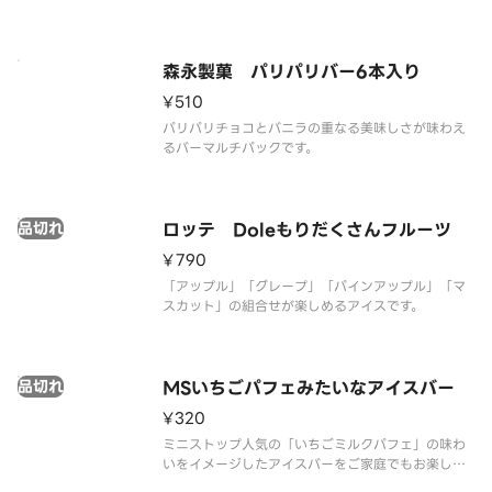
す。
森永製菓 パリパリバー6本入り
¥510
パリパリチョコとバニラの重なる美味しさが味わえ
るバーマルチパックです。
品切れ
ロッテ Doleもりだくさんフルーツ
¥790
「アップル」「グレープ」「パインアップル」「マ
スカット」の組合せが楽しめるアイスです。
品切れ
MSいちごパフェみたいなアイスバー
¥320
ミニストップ人気の「いちごミルクパフェ」の味わ
いをイメージしたアイスバーをご家庭でもお楽しみ
いただけます。