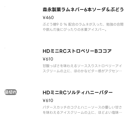
森永製菓ラムネバー6本ソーダ＆ぶどう
¥460
ぶどう糖9 0 ％ 配合のラムネが入った、勉強の合間
や飲んだ後にぴったりの氷菓アイスバー。
HDミニRCストロベリーBココア
¥610
甘酸っぱさを味わえるソース入りストロベリーアイ
スクリームの上に、ほのかなビター感がアクセント
で、ごろっと岩のような見た目・かみ砕く楽しさが
クセになる大きめのハードブラックココアクッキー
をトッピングしました。
品切れ
HDミニRCソルティハニーバター
¥610
バタースカッチのコクとハニーソースの優しい甘さ
を味わえるアイスクリームの上に、ほどよい塩味を
きかせ、ごろっと岩のような見た目・かみ砕く楽し
さがクセになる大きめのハードバタービスケットを
トッピングしました。