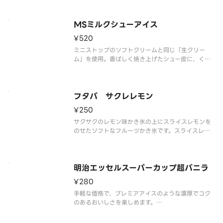
※品質に配慮して配送いたしますが、商品性質上溶
解の可能性もございます。ご了承の上ご注文くださ
い。
MSミルクシューアイス
¥520
ミニストップのソフトクリームと同じ「生クリー
ム」を使用。香ばしく焼き上げたシュー皮に、くち
どけの良いミルクアイスを詰めたシューアイスで
す。
フタバ サクレレモン
¥250
サクサクのレモン味かき氷の上にスライスレモンを
のせたソフトなフルーツかき氷です。スライスレモ
ンの香りと酸味が爽やかにかき氷のレモン風味を引
き立てます。すっきりとした甘さとレモンの酸味の
バランスが絶妙です。
※品質に配慮して配送いたしますが、商品性質上溶
明治エッセルスーパーカップ超バニラ
解の可能
¥280
手軽な価格で、プレミアアイスのような濃厚でコク
のあるおいしさを楽しめます。
※品質に配慮して配送いたしますが、商品性質上溶
解の可能性もございます。ご了承の上ご注文くださ