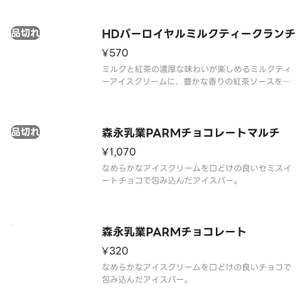
品切れ
HDバーロイヤルミルクティークランチ
¥570
ミルクと紅茶の濃厚な味わいが楽しめるミルクティ
ーアイスクリームに、豊かな香りの紅茶ソースを合
わせ、ダージリンの風味とザクザクのフィアンティ
ーヌを閉じ込めたミルクティーチョコレートコーテ
ィングで包みました。
品切れ
森永乳業PARMチョコレートマルチ
¥1,070
なめらかなアイスクリームを口どけの良いセミスイ
ートチョコで包み込んだアイスバー。
森永乳業PARMチョコレート
¥320
なめらかなアイスクリームを口どけの良いチョコで
包み込んだアイスバー。