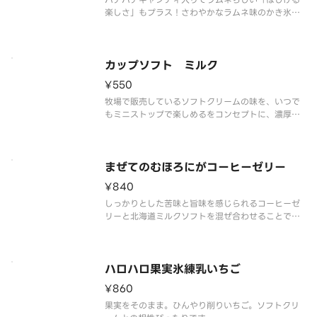
楽しさ」もプラス！さわやかなラムネ味のかき氷
と、パインアップル・黄桃・ナタデココ・ハートゼ
リーを詰め込んだミックスゼリー、まろやかなソフ
トクリームの組み合わせです。ひとくちごとに違う
食感が楽しめる、ロングセラーのハ
カップソフト ミルク
¥550
牧場で販売しているソフトクリームの味を、いつで
もミニストップで楽しめるをコンセプトに、濃厚か
つミルク感あふれる味わいを実現しました。
まぜてのむほろにがコーヒーゼリー
¥840
しっかりとした苦味と旨味を感じられるコーヒーゼ
リーと北海道ミルクソフトを混ぜ合わせることで、
フラッペ風に仕上がるドリンクです。
ハロハロ果実氷練乳いちご
¥860
果実をそのまま。ひんやり削りいちご。ソフトクリ