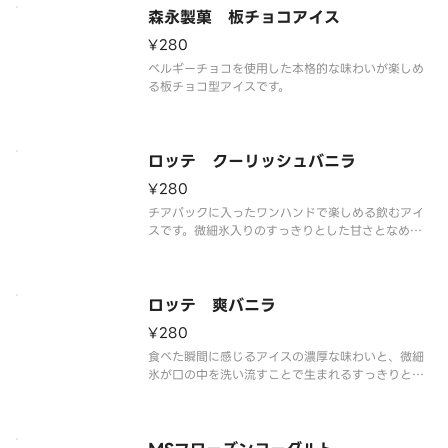
森永製菓 板チョコアイス
¥280
ベルギーチョコを使用した本格的な味わいが楽しめ
る板チョコ型アイスです。
ロッテ クーリッシュバニラ
¥280
チアパックに入ったワンハンドで楽しめる飲むアイ
スです。微細氷入りのすっきりとした甘さとなめら
かな食感のバニラを楽しめます。
ロッテ 爽バニラ
¥280
食べた瞬間に感じるアイスの濃厚な味わいと、微細
氷が口の中を洗い流すことで生まれるすっきりとし
た後味が特長です。ほっと一息ついて、気分をリフ
レッシュさせたいときにぴったりなカップアイスで
す。
※品質に配慮して配送いたしますが、商品性質上溶