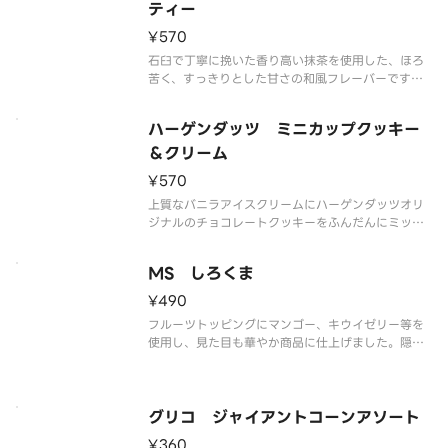
解の可能性もございます。ご了承の
ティー
¥570
石臼で丁寧に挽いた香り高い抹茶を使用した、ほろ
苦く、すっきりとした甘さの和風フレーバーです。
なめらかな舌ざわりと抹茶の奥深い味わいをご堪能
ください。
ハーゲンダッツ ミニカップクッキー
※品質に配慮して配送いたしますが、商品性質上溶
解の可能性もございます。ご了承の上ご注文くださ
＆クリーム
い。
¥570
上質なバニラアイスクリームにハーゲンダッツオリ
ジナルのチョコレートクッキーをふんだんにミック
スしました。香ばしいクッキーとクリーミーなアイ
スクリームの食感の組み合わせをお楽しみいただけ
MS しろくま
ます。
※品質に配慮して配送いたしますが、商品性質上溶
¥490
解の可能性もございます
フルーツトッピングにマンゴー、キウイゼリー等を
使用し、見た目も華やか商品に仕上げました。隠し
味にアーモンドミルクを使用し、コクのある練乳氷
を楽しめます。
※品質に配慮して配送いたしますが、商品性質上溶
解の可能性もございます。ご了承の上ご注文くださ
グリコ ジャイアントコーンアソート
い。
¥360