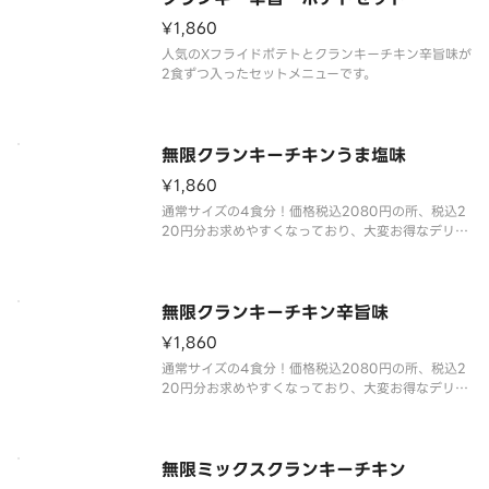
¥1,860
人気のXフライドポテトとクランキーチキン辛旨味が
2食ずつ入ったセットメニューです。
無限クランキーチキンうま塩味
¥1,860
通常サイズの4食分！価格税込2080円の所、税込2
20円分お求めやすくなっており、大変お得なデリバ
リー限定商品です。
一口サイズのチキンにポテト衣を付けた人気商品。
無限クランキーチキン辛旨味
¥1,860
通常サイズの4食分！価格税込2080円の所、税込2
20円分お求めやすくなっており、大変お得なデリバ
リー限定商品です。
世界一辛い唐辛子として認定された「ブート・ジョ
ロキア」を原料に使用しました。すっきりとした辛
さが特長で、辛い物好きの方にも指示される味付け
無限ミックスクランキーチキン
とな