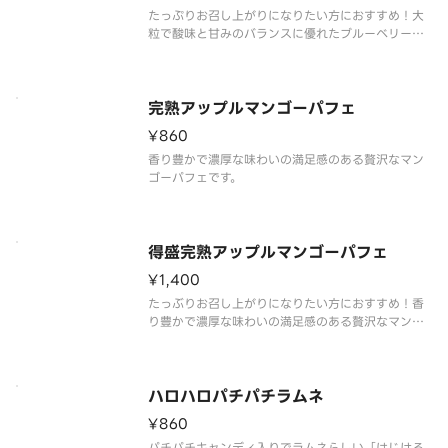
たっぷりお召し上がりになりたい方におすすめ！大
粒で酸味と甘みのバランスに優れたブルーベリーと
ミルクのコクと口どけが良いヨーグルトにミルクソ
フトを合わせました。それぞれの素材のおいしさが
引き立つパフェです。
完熟アップルマンゴーパフェ
¥860
香り豊かで濃厚な味わいの満足感のある贅沢なマン
ゴーパフェです。
得盛完熟アップルマンゴーパフェ
¥1,400
たっぶりお召し上がりになりたい方におすすめ！香
り豊かで濃厚な味わいの満足感のある贅沢なマンゴ
ーパフェです。
ハロハロパチパチラムネ
¥860
パチパチキャンディ入りでラムネらしい「はじける