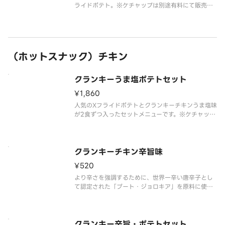
ライドポテト。※ケチャップは別途有料にて販売し
ております。
（ホットスナック）チキン
クランキーうま塩ポテトセット
¥1,860
人気のXフライドポテトとクランキーチキンうま塩味
が2食ずつ入ったセットメニューです。※ケチャップ
は別途有料にて販売しております。
クランキーチキン辛旨味
¥520
より辛さを強調するために、世界一辛い唐辛子とし
て認定された「ブート・ジョロキア」を原料に使用
しました。
すっきりとした辛さが特長で、辛い物好きの方にも
支持される味付けとなっています。
クランキー辛旨・ポテトセット