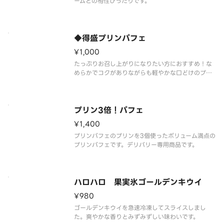
ームとの相性ぴったりです。
◆得盛プリンパフェ
¥1,000
たっぷりお召し上がりになりたい方におすすめ！な
めらかでコクがありながらも軽やかな口どけのプリ
ンパフェ。ローストシュガーとカラメルソースには
フランス産ロレーヌ岩塩を使用しました。やさしい
塩味が甘さを引き立て、最後まで飽きのこない味わ
いを実現しました。
プリン3倍！パフェ
¥1,400
プリンパフェのプリンを3個使ったボリューム満点の
プリンパフェです。デリバリー専用商品です。
ハロハロ 果実氷ゴールデンキウイ
¥980
ゴールデンキウイを急速冷凍してスライスしまし
た。爽やかな香りとみずみずしい味わいです。