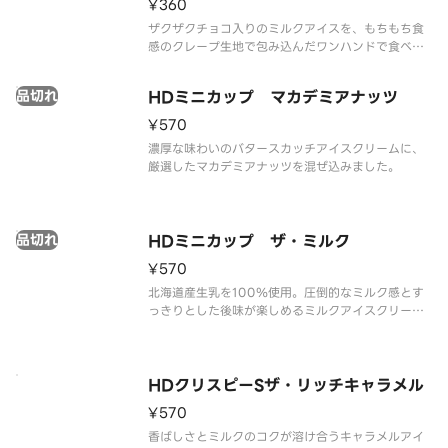
¥360
ザクザクチョコ入りのミルクアイスを、もちもち食
感のクレープ生地で包み込んだワンハンドで食べれ
るクレープアイスです。
品切れ
HDミニカップ マカデミアナッツ
¥570
濃厚な味わいのバタースカッチアイスクリームに、
厳選したマカデミアナッツを混ぜ込みました。
品切れ
HDミニカップ ザ・ミルク
¥570
北海道産生乳を100％使用。圧倒的なミルク感とす
っきりとした後味が楽しめるミルクアイスクリーム
です。
HDクリスピーSザ・リッチキャラメル
¥570
香ばしさとミルクのコクが溶け合うキャラメルアイ