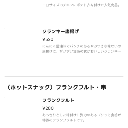
一口サイズのチキンにポテト衣を付けた人気商品。
クランキー唐揚げ
¥520
にんにく醤油味でパンチのあるやみつきな味わいの
唐揚げに、ザクザク食感の衣がおいしいクランキー
唐揚げです。
（ホットスナック）フランクフルト・串
フランクフルト
¥280
あっさりとした味付けに弾力のあるプリっと食感が
特徴のフランクフルトです。