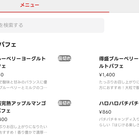
メニュー
パフェ
ルーベリーヨーグルト
品切れ
得盛ブルーベリー
フェ
ルトパフェ
80
¥1,400
で酸味と甘みのバランスに優
たっぷりお召し上がり
ブルーベリーとミルクのコク
方におすすめ！大粒で
どけが良いヨーグルトにミル
のバランスに優れたブ
フトを合わせました。それぞ
とミルクのコクと口ど
盛完熟アップルマンゴ
品切れ
ハロハロパチパチ
素材のおいしさが引き立つパ
ーグルトにミルクソフ
です。
パフェ
ました。それぞれの素
¥860
さが引き立つパフェで
400
パチパチキャンディ入
らしい「はじける楽し
ぶりお召し上がりになりたい
ス！さわやかなラムネ
おすすめ！香り豊かで濃厚な
と、パインアップル・
いの満足感のある贅沢なマン