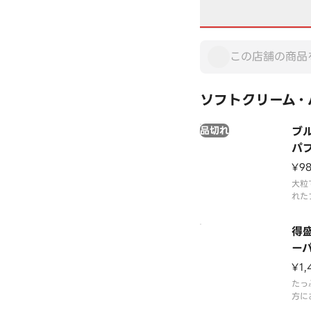
ソフトクリーム・
品切れ
ブ
パ
¥9
大粒
れた
と口
クソ
得
れの
フェ
ー
¥1,
たっ
方に
味わ