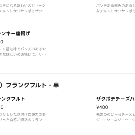
に使用しました。すっ
つきになる味わいのジューシ
パンチある辛みのある
辛さが特長で、辛い物
チキンにサクサク感とザクザ
なチキンにサクサク感
も指示される味付けと
ある衣が特徴です。
感ある衣が特徴です。
ランキー唐揚げ
20
にく醤油味でパンチのあるや
きな味わいの唐揚げに、ザク
食感の衣がおいしいクランキ
揚げです。
）フランクフルト・串
ランクフルト
ザクポテチーズハ
80
¥480
さりとした味付けに弾力のあ
先端ののびーるチーズ
リっと食感が特徴のフランク
ジューシーなソーセー
トです。
1本で様々な食感を楽し
スナックの代表的な商