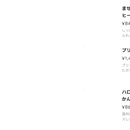
ゴー
ま
ヒ
¥8
しっ
られ
ルク
で、
プ
クで
¥1,
プリ
たボ
です
ハ
か
¥8
温州
スし
きり
かし