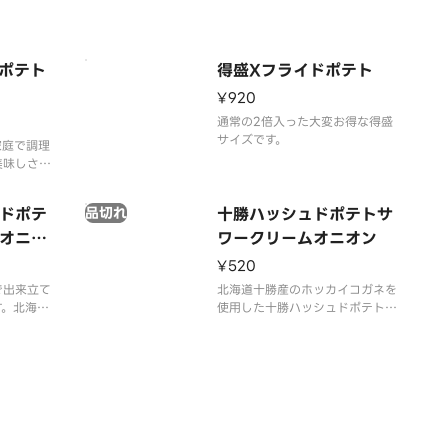
ポテト
得盛Xフライドポテト
¥920
通常の2倍入った大変お得な得盛
サイズです。
家庭で調理
美味しさが
の商品はご
なります。
ドポテ
品切れ
十勝ハッシュドポテトサ
パッケージ
。
オニオ
ワークリームオニオン
¥520
で出来立て
北海道十勝産のホッカイコガネを
す。北海道
使用した十勝ハッシュドポテトに
ネを使用し
サワークリームオニオン風味で味
トにサワー
付けしました。酸味とうまみのあ
で味付けし
るあと引くおいしさです。
のあるあと