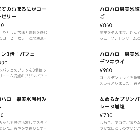
デココ・ハートゼリー
パフェです。
ぜてのむほろにがコー
だミックスゼリー、ま
ハロハロ果実氷練
フトクリームの組み合
ーゼリー
ご
ひとくちごとに違う食
40
¥860
る、ロングセラーのハ
かりとした苦味と旨味を感じ
果実をそのまま。ひん
るコーヒーゼリーと北海道ミ
ちご。ソフトクリーム
ソフトを混ぜ合わせること
ったりです。
フラッペ風に仕上がるドリン
リン3倍！パフェ
ハロハロ 果実氷
す。
デンキウイ
400
¥980
ンパフェのプリンを3個使っ
リューム満点のプリンパフェ
ゴールデンキウイを急
。デリバリー専用商品です。
スライスしました。爽
とみずみずしい味わい
ロハロ 果実氷温州み
なめらかプリンパ
ん
レーヌ岩塩
60
¥780
みかんを急速冷凍してスライ
なめらかでコクがあり
ました。爽やかな香りとすっ
やかな口どけのプリン
とした味わいです。どこか懐
ーストシュガーとカラ
い、馴染みのある味をお楽し
にはフランス産ロレー