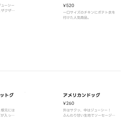
きりとした
¥520
ジューシー
好きの方に
とザクザク
な
一口サイズのチキンにポテト衣を
付けた人気商品。
ットグ
アメリカンドッグ
¥260
と根元には
外はサクッ、中はジューシー！
ジが入って
ふんわり甘い生地でソーセージを
める韓国
包み込んだ、食べ応え抜群のアメ
品です
リカンドッグです。おやつにも軽