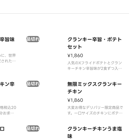
辛旨味
品切れ
クランキー辛旨・ポテト
セット
¥1,860
めに、世界
定された
人気のXフライドポテトとクラン
」を原料に
キーチキン辛旨味が2食ずつ入っ
たセットメニューです。
特長で、辛
される味付
キン辛
品切れ
無限ミックスクランキー
チキン
¥1,860
格税込20
大変お得なデリバリー限定商品で
円分お求め
す。一口サイズのチキンにポテト
変お得なデ
衣を付けた人気商品。うま塩味と
。
辛旨味のミックスです。
口
品切れ
クランキーチキンうま塩
て認定され
ア」を原料
味