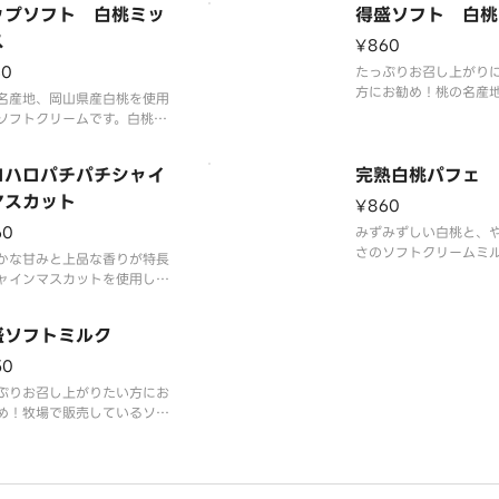
ップソフト 白桃ミッ
得盛ソフト 白桃
ださい。
用しました。やさしい
ス
を引き立て、最後まで
¥860
い味わいを実現しまし
30
たっぷりお召し上がり
方にお勧め！桃の名産
名産地、岡山県産白桃を使用
産白桃を使用したソフ
ソフトクリームです。白桃の
です。白桃の特長であ
である、みずみずしい果汁と
ずしい果汁と上品な甘
な甘さ、甘い香りと旨味を再
ロハロパチパチシャイ
りと旨味を再現しまし
完熟白桃パフェ
ました。ミルクソフトとの相
ピッタリです。
マスカット
¥860
60
みずみずしい白桃と、
さのソフトクリームミ
かな甘みと上品な香りが特長
合います。果実の香り
ャインマスカットを使用した
コクが重なり、ひと口
ハロです。ひとくちごとにパ
が広がります。
チキャンディが弾け、爽快感
盛ソフトミルク
らに高まります。
50
ぷりお召し上がりたい方にお
め！牧場で販売しているソフ
リームの味を、いつでもミニ
ップで楽しめるをコンセプト
濃厚かつミルク感あふれる味
を実現しました。