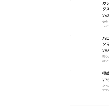
カ
みく
ク
¥6
桃の
した
特長
上品
ハ
現し
性も
ン
¥8
爽や
のシ
ハロ
チパ
得
がさ
¥7
たっ
すす
トク
スト
に、
わい