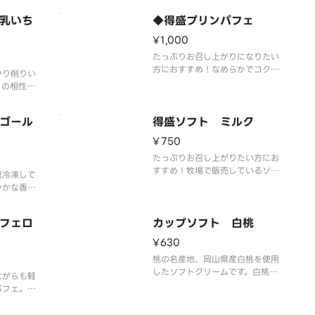
を詰め込ん
現しました。
ろやかなソ
乳いち
◆得盛プリンパフェ
わせです。
¥1,000
感が楽しめ
たっぷりお召し上がりになりたい
方におすすめ！なめらかでコクが
やり削りい
ありながらも軽やかな口どけのプ
との相性ぴ
リンパフェ。ローストシュガーと
カラメルソースにはフランス産ロ
ゴール
レーヌ岩塩を使用しました。やさ
得盛ソフト ミルク
しい塩味が甘さを引き立て、最後
¥750
まで飽きのこない味わいを実現し
ました。
たっぷりお召し上がりたい方にお
すすめ！牧場で販売しているソフ
速冷凍して
トクリームの味を、いつでもミニ
やかな香り
ストップで楽しめるをコンセプト
です。
に、濃厚かつミルク感あふれる味
フェロ
わいを実現しました。
カップソフト 白桃
¥630
桃の名産地、岡山県産白桃を使用
したソフトクリームです。白桃の
ながらも軽
特長である、みずみずしい果汁と
パフェ。ロ
上品な甘さ、甘い香りと旨味を再
メルソース
現しました。
ヌ岩塩を使