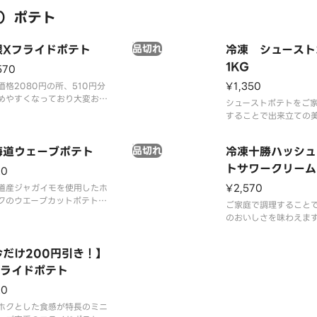
）ポテト
限Xフライドポテト
品切れ
冷凍 シュースト
1KG
570
¥1,350
価格2080円の所、510円分
めやすくなっており大変お得
シューストポテトをご
！大人気のXフライドポテト
することで出来立ての
食分入ったボリューム満点の
楽しめます。※こちら
。※ケチャップは別途有料に
家庭での調理が必要に
売しております。
海道ウェーブポテト
品切れ
冷凍十勝ハッシュ
ご家庭での調理方法は
に記載されております
トサワークリーム
20
ン風味1KG
¥2,570
道産ジャガイモを使用したホ
クのウエーブカットポテトで
ご家庭で調理すること
のおいしさを味わえま
十勝産のホッカイコガ
た十勝ハッシュドポテ
今だけ200円引き！】
クリームオニオン風味
フライドポテト
ました。酸味とうまみ
引くおいしさです。
20
ホクとした食感が特長のミニ