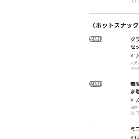
スト
※ケ
して
（ホットスナック
品切れ
ク
セ
¥1,
人気
キー
った
ャッ
品切れ
無
りま
ま
¥1,
通常
80
やす
リバ
ミ
一口
付け
¥4