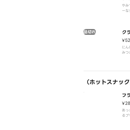
やみ
ーな
ク感
品切れ
ク
¥5
にん
みつ
ザク
ー唐
（ホットスナック
フ
¥2
あっ
るプ
フル