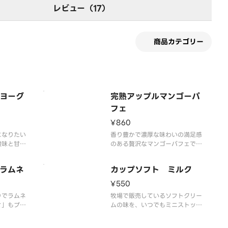
レビュー（17）
商品カテゴリー
ヨーグ
完熟アップルマンゴーパ
フェ
¥860
になりたい
香り豊かで濃厚な味わいの満足感
酸味と甘み
のある贅沢なマンゴーパフェで
ルーベリー
す。
けが良いヨ
ラムネ
カップソフト ミルク
トを合わせ
材のおいし
¥550
す。
りでラムネ
牧場で販売しているソフトクリー
さ」もプラ
ムの味を、いつでもミニストップ
味のかき氷
で楽しめるをコンセプトに、濃厚
黄桃・ナタ
かつミルク感あふれる味わいを実