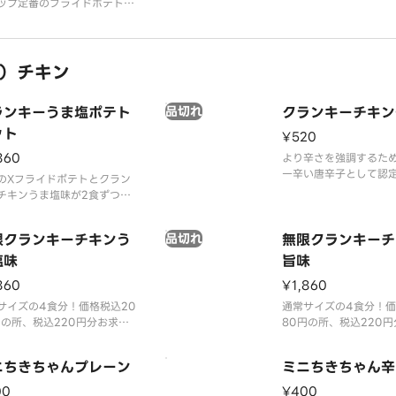
ップ定番のフライドポテト。
チャップは別途有料にて販売
おります。
）チキン
ランキーうま塩ポテト
品切れ
クランキーチキン
ット
¥520
860
より辛さを強調するた
一辛い唐辛子として認
のXフライドポテトとクラン
「ブート・ジョロキア
チキンうま塩味が2食ずつ入
使用しました。
セットメニューです。※ケチ
すっきりとした辛さが
プは別途有料にて販売してお
限クランキーチキンう
品切れ
い物好きの方にも支持
無限クランキーチ
す。
けとなっています。
塩味
旨味
860
¥1,860
サイズの4食分！価格税込20
通常サイズの4食分！価
円の所、税込220円分お求め
80円の所、税込220
くなっており、大変お得なデ
やすくなっており、大
リー限定商品です。
リバリー限定商品です
ニちきちゃんプレーン
ミニちきちゃん辛
サイズのチキンにポテト衣を
世界一辛い唐辛子とし
た人気商品。
た「ブート・ジョロキ
00
¥400