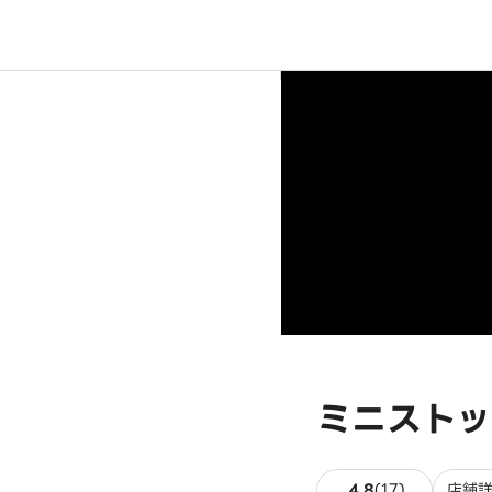
ミニストッ
17件のレビ
4.8
(
17
)
店舗