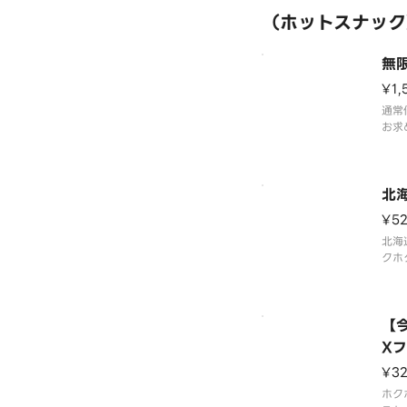
（ホットスナック
無
¥1,
通常
お求
です
が4
商品
て販
北
¥5
北海
クホ
す。
【
X
¥3
ホク