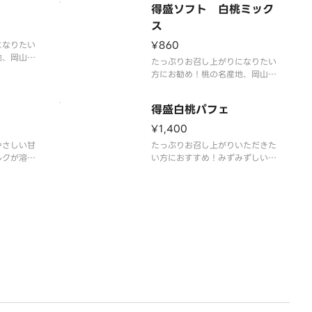
得盛ソフト 白桃ミック
塩味が甘さ
飽きのこな
ス
た。
¥860
になりたい
地、岡山県
たっぷりお召し上がりになりたい
トクリーム
方にお勧め！桃の名産地、岡山県
る、みずみ
産白桃を使用したソフトクリーム
さ、甘い香
です。白桃の特長である、みずみ
た。
得盛白桃パフェ
ずしい果汁と上品な甘さ、甘い香
りと旨味を再現しました。ミルク
¥1,400
ソフトとの相性もピッタリです。
やさしい甘
たっぷりお召し上がりいただきた
ルクが溶け
い方におすすめ！みずみずしい白
とミルクの
桃と、やさしい甘さのソフトクリ
ごとに幸せ
ームミルクが溶け合います。果実
の香りとミルクのコクが重なり、
ひと口ごとに幸せが広がります。