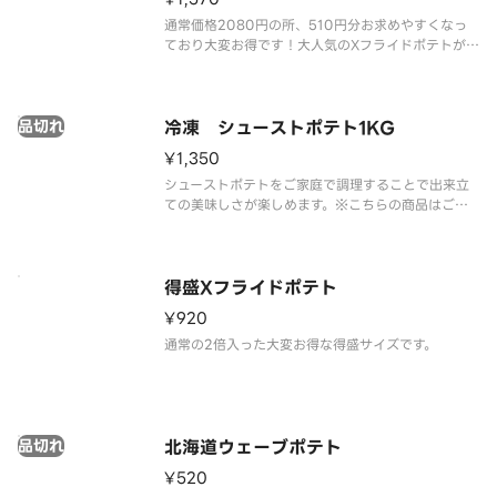
通常価格2080円の所、510円分お求めやすくなっ
ており大変お得です！大人気のXフライドポテトが4
食分入ったボリューム満点の商品。※ケチャップは
別途有料にて販売しております。
品切れ
冷凍 シューストポテト1KG
¥1,350
シューストポテトをご家庭で調理することで出来立
ての美味しさが楽しめます。※こちらの商品はご家
庭での調理が必要になります。ご家庭での調理方法
はパッケージに記載されております。
得盛Xフライドポテト
¥920
通常の2倍入った大変お得な得盛サイズです。
品切れ
北海道ウェーブポテト
¥520