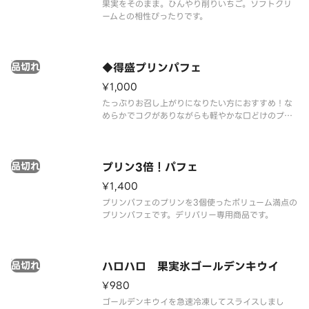
果実をそのまま。ひんやり削りいちご。ソフトクリ
ームとの相性ぴったりです。
品切れ
◆得盛プリンパフェ
¥1,000
たっぷりお召し上がりになりたい方におすすめ！な
めらかでコクがありながらも軽やかな口どけのプリ
ンパフェ。ローストシュガーとカラメルソースには
フランス産ロレーヌ岩塩を使用しました。やさしい
塩味が甘さを引き立て、最後まで飽きのこない味わ
品切れ
いを実現しました。
プリン3倍！パフェ
¥1,400
プリンパフェのプリンを3個使ったボリューム満点の
プリンパフェです。デリバリー専用商品です。
品切れ
ハロハロ 果実氷ゴールデンキウイ
¥980
ゴールデンキウイを急速冷凍してスライスしまし