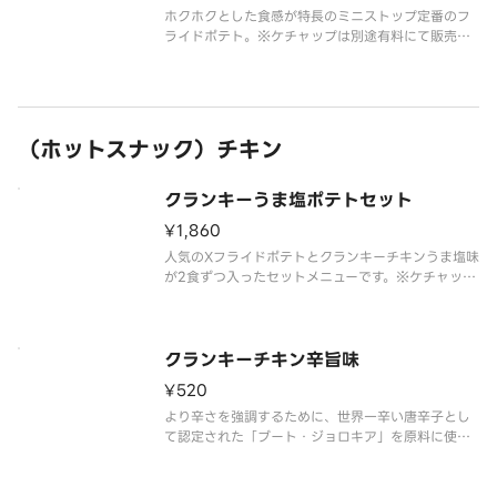
ホクホクとした食感が特長のミニストップ定番のフ
ライドポテト。※ケチャップは別途有料にて販売し
ております。
（ホットスナック）チキン
クランキーうま塩ポテトセット
¥1,860
人気のXフライドポテトとクランキーチキンうま塩味
が2食ずつ入ったセットメニューです。※ケチャップ
は別途有料にて販売しております。
クランキーチキン辛旨味
¥520
より辛さを強調するために、世界一辛い唐辛子とし
て認定された「ブート・ジョロキア」を原料に使用
しました。
すっきりとした辛さが特長で、辛い物好きの方にも
支持される味付けとなっています。