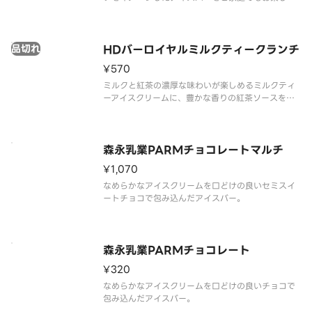
いただけます。
品切れ
HDバーロイヤルミルクティークランチ
¥570
ミルクと紅茶の濃厚な味わいが楽しめるミルクティ
ーアイスクリームに、豊かな香りの紅茶ソースを合
わせ、ダージリンの風味とザクザクのフィアンティ
ーヌを閉じ込めたミルクティーチョコレートコーテ
ィングで包みました。
森永乳業PARMチョコレートマルチ
¥1,070
なめらかなアイスクリームを口どけの良いセミスイ
ートチョコで包み込んだアイスバー。
森永乳業PARMチョコレート
¥320
なめらかなアイスクリームを口どけの良いチョコで
包み込んだアイスバー。