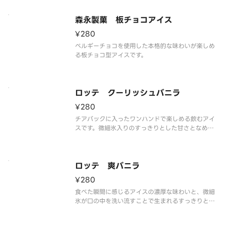
森永製菓 板チョコアイス
¥280
ベルギーチョコを使用した本格的な味わいが楽しめ
る板チョコ型アイスです。
ロッテ クーリッシュバニラ
¥280
チアパックに入ったワンハンドで楽しめる飲むアイ
スです。微細氷入りのすっきりとした甘さとなめら
かな食感のバニラを楽しめます。
ロッテ 爽バニラ
¥280
食べた瞬間に感じるアイスの濃厚な味わいと、微細
氷が口の中を洗い流すことで生まれるすっきりとし
た後味が特長です。ほっと一息ついて、気分をリフ
レッシュさせたいときにぴったりなカップアイスで