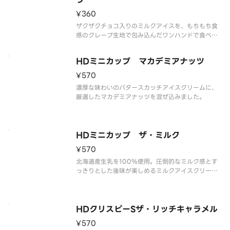
¥360
ザクザクチョコ入りのミルクアイスを、もちもち食
感のクレープ生地で包み込んだワンハンドで食べれ
るクレープアイスです。
HDミニカップ マカデミアナッツ
¥570
濃厚な味わいのバタースカッチアイスクリームに、
厳選したマカデミアナッツを混ぜ込みました。
HDミニカップ ザ・ミルク
¥570
北海道産生乳を100％使用。圧倒的なミルク感とす
っきりとした後味が楽しめるミルクアイスクリーム
です。
HDクリスピーSザ・リッチキャラメル
¥570