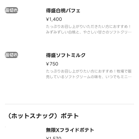
品切れ
得盛白桃パフェ
¥1,400
たっぷりお召し上がりいただきたい方におすすめ！
みずみずしい白桃と、やさしい甘さのソフトクリー
ムミルクが溶け合います。果実の香りとミルクのコ
クが重なり、ひと口ごとに幸せが広がります。
品切れ
得盛ソフトミルク
¥750
たっぷりお召し上がりたい方におすすめ！牧場で販
売しているソフトクリームの味を、いつでもミニス
トップで楽しめるをコンセプトに、濃厚かつミルク
感あふれる味わいを実現しました。
（ホットスナック）ポテト
無限Xフライドポテト
¥1,570