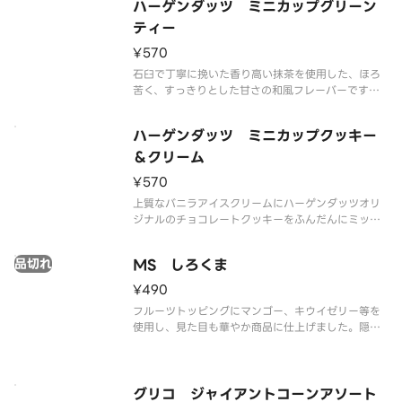
ハーゲンダッツ ミニカップグリーン
※品質に配慮して配送いたしますが、商品性質上溶
解の可能性もございます。ご了承の
ティー
¥570
石臼で丁寧に挽いた香り高い抹茶を使用した、ほろ
苦く、すっきりとした甘さの和風フレーバーです。
なめらかな舌ざわりと抹茶の奥深い味わいをご堪能
ください。
ハーゲンダッツ ミニカップクッキー
※品質に配慮して配送いたしますが、商品性質上溶
解の可能性もございます。ご了承の上ご注文くださ
＆クリーム
い。
¥570
上質なバニラアイスクリームにハーゲンダッツオリ
ジナルのチョコレートクッキーをふんだんにミック
スしました。香ばしいクッキーとクリーミーなアイ
スクリームの食感の組み合わせをお楽しみいただけ
品切れ
MS しろくま
ます。
※品質に配慮して配送いたしますが、商品性質上溶
¥490
解の可能性もございます
フルーツトッピングにマンゴー、キウイゼリー等を
使用し、見た目も華やか商品に仕上げました。隠し
味にアーモンドミルクを使用し、コクのある練乳氷
を楽しめます。
※品質に配慮して配送いたしますが、商品性質上溶
解の可能性もございます。ご了承の上ご注文くださ
グリコ ジャイアントコーンアソート