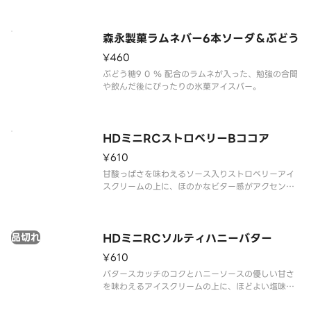
森永製菓ラムネバー6本ソーダ＆ぶどう
¥460
ぶどう糖9 0 ％ 配合のラムネが入った、勉強の合間
や飲んだ後にぴったりの氷菓アイスバー。
HDミニRCストロベリーBココア
¥610
甘酸っぱさを味わえるソース入りストロベリーアイ
スクリームの上に、ほのかなビター感がアクセント
で、ごろっと岩のような見た目・かみ砕く楽しさが
クセになる大きめのハードブラックココアクッキー
をトッピングしました。
品切れ
HDミニRCソルティハニーバター
¥610
バタースカッチのコクとハニーソースの優しい甘さ
を味わえるアイスクリームの上に、ほどよい塩味を
きかせ、ごろっと岩のような見た目・かみ砕く楽し