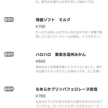
た。爽やかな香りとみずみずしい味わいです。
品切れ
得盛ソフト ミルク
¥750
たっぷりお召し上がりたい方におすすめ！牧場で販
売しているソフトクリームの味を、いつでもミニス
トップで楽しめるをコンセプトに、濃厚かつミルク
感あふれる味わいを実現しました。
品切れ
ハロハロ 果実氷温州みかん
¥860
温州みかんを急速冷凍してスライスしました。爽や
かな香りとすっきりとした味わいです。どこか懐か
しい、馴染みのある味をお楽しみください。
品切れ
なめらかプリンパフェロレーヌ岩塩
¥780
なめらかでコクがありながらも軽やかな口どけのプ
リンパフェ。ローストシュガーとカラメルソースに