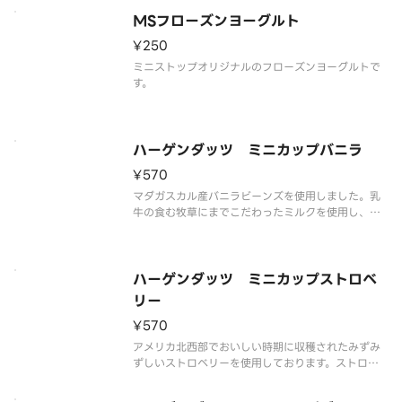
す。
※品質に配慮して配送いたしますが、商品性質上溶
MSフローズンヨーグルト
解の可能性もございます。
¥250
ミニストップオリジナルのフローズンヨーグルトで
す。
ハーゲンダッツ ミニカップバニラ
¥570
マダガスカル産バニラビーンズを使用しました。乳
牛の食む牧草にまでこだわったミルクを使用し、ハ
ーゲンダッツ独自の技術により、リッチでクリーミ
ーな味わいを実現しました。甘く豊かなバニラの香
りをお楽しみください。
※品質に配慮して配送いたしますが、商品性質上溶
ハーゲンダッツ ミニカップストロベ
解の可
リー
¥570
アメリカ北西部でおいしい時期に収穫されたみずみ
ずしいストロベリーを使用しております。ストロベ
リーの果肉と果汁を贅沢に使用し、果実本来のフル
ーティーな味と香りをお楽しみいただけます。