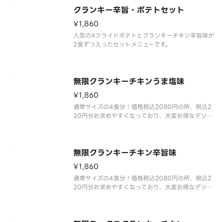
クランキー辛旨・ポテトセット
¥1,860
人気のXフライドポテトとクランキーチキン辛旨味が
2食ずつ入ったセットメニューです。
無限クランキーチキンうま塩味
¥1,860
通常サイズの4食分！価格税込2080円の所、税込2
20円分お求めやすくなっており、大変お得なデリバ
リー限定商品です。
一口サイズのチキンにポテト衣を付けた人気商品。
無限クランキーチキン辛旨味
¥1,860
通常サイズの4食分！価格税込2080円の所、税込2
20円分お求めやすくなっており、大変お得なデリバ
リー限定商品です。
世界一辛い唐辛子として認定された「ブート・ジョ
ロキア」を原料に使用しました。すっきりとした辛