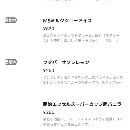
スキャンディーです。
※品質に配慮して配送いたしますが、商品性質上溶
解の可能性もございます。ご了承の上ご注文くださ
品切れ
い。
MSミルクシューアイス
¥520
ミニストップのソフトクリームと同じ「生クリー
ム」を使用。香ばしく焼き上げたシュー皮に、くち
どけの良いミルクアイスを詰めたシューアイスで
す。
品切れ
フタバ サクレレモン
¥250
サクサクのレモン味かき氷の上にスライスレモンを
のせたソフトなフルーツかき氷です。スライスレモ
ンの香りと酸味が爽やかにかき氷のレモン風味を引
き立てます。すっきりとした甘さとレモンの酸味の
バランスが絶妙です。
※品質に配慮して配送いたしますが、商品性質上溶
明治エッセルスーパーカップ超バニラ
解の可能
¥280
手軽な価格で、プレミアアイスのような濃厚でコク
のあるおいしさを楽しめます。
※品質に配慮して配送いたしますが、商品性質上溶