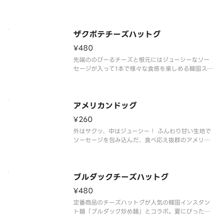
ザクポテチーズハットグ
¥480
先端ののびーるチーズと根元にはジューシーなソー
セージが入って1本で様々な食感を楽しめる韓国スナ
ックの代表的な商品です
アメリカンドッグ
¥260
外はサクッ、中はジューシー！ ふんわり甘い生地で
ソーセージを包み込んだ、食べ応え抜群のアメリカ
ンドッグです。おやつにも軽食にもぴったりな人気
商品です。
ブルダックチーズハットグ
¥480
定番商品のチーズハットグが人気の韓国インスタン
ト麺「ブルダック炒め麺」とコラボ。夏にぴったり
の旨味の効いた激辛ソースであと引く美味しさで