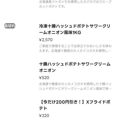
北海道産ジャガイモを使用したホクホクのウエーブ
カットポテトです。
品切れ
冷凍十勝ハッシュドポテトサワークリ
ームオニオン風味1KG
¥2,570
ご家庭で調理することで出来立てのおいしさを味わ
えます。北海道十勝産のホッカイコガネを使用した
十勝ハッシュドポテトにサワークリームオニオン風
味で味付けしました。酸味とうまみのあるあと引く
十勝ハッシュドポテトサワークリーム
おいしさです。
オニオン
¥520
北海道十勝産のホッカイコガネを使用した十勝ハッ
シュドポテトにサワークリームオニオン風味で味付
けしました。酸味とうまみのあるあと引くおいしさ
です。
【今だけ200円引き！】Xフライドポ
テト
¥320