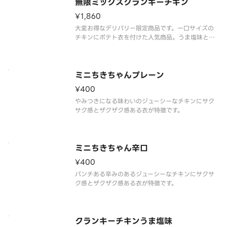
さが特長で、辛い物好きの方にも指示される味付け
無限ミックスクランキーチキン
とな
¥1,860
大変お得なデリバリー限定商品です。一口サイズの
チキンにポテト衣を付けた人気商品。うま塩味と辛
旨味のミックスです。
ミニちきちゃんプレーン
¥400
やみつきになる味わいのジューシーなチキンにサク
サク感とザクザク感ある衣が特徴です。
ミニちきちゃん辛口
¥400
パンチある辛みのあるジューシーなチキンにサクサ
ク感とザクザク感ある衣が特徴です。
クランキーチキンうま塩味