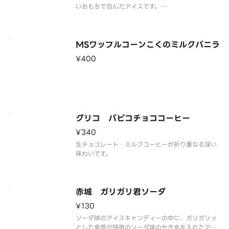
いおもちで包んだアイスです。
※品質に配慮して配送いたしますが、商品性質上溶
解の可能性もございます。ご了承の上ご注文くださ
い。
MSワッフルコーンこくのミルクバニラ
¥400
グリコ パピコチョココーヒー
¥340
生チョコレート・ミルクコーヒーが折り重なる深い
味わいです。
赤城 ガリガリ君ソーダ
¥130
ソーダ味のアイスキャンディーの中に、ガリガリッ
とした食感が特徴のソーダ味のかき氷を入れたアイ