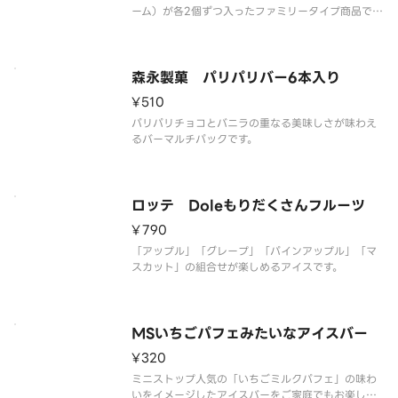
ーム）が各2個ずつ入ったファミリータイプ商品で
す。
森永製菓 パリパリバー6本入り
¥510
パリパリチョコとバニラの重なる美味しさが味わえ
るバーマルチパックです。
ロッテ Doleもりだくさんフルーツ
¥790
「アップル」「グレープ」「パインアップル」「マ
スカット」の組合せが楽しめるアイスです。
MSいちごパフェみたいなアイスバー
¥320
ミニストップ人気の「いちごミルクパフェ」の味わ
いをイメージしたアイスバーをご家庭でもお楽しみ