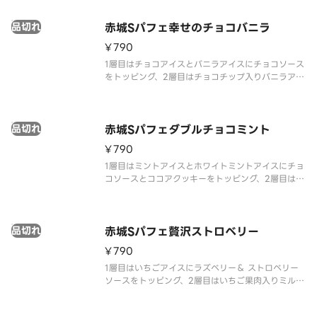
さがクセになる大きめのハードバタービスケットを
トッピングしました。
品切れ
赤城Sパフェ幸せのチョコバニラ
¥790
1層目はチョコアイスとバニラアイスにチョコソース
をトッピング、2層目はチョコチップ入りバニラアイ
ス、2層目のアイスと3層目の間にはキャンディング
アーモンドとチョコ風味クッキーを入れており、最
後まで飽きない仕様です。
品切れ
赤城Sパフェダブルチョコミント
¥790
1層目はミントアイスとホワイトミントアイスにチョ
コソースとココアクッキーをトッピング、2層目はホ
ワイトミントアイス、2層目のアイスと3層目の間に
はココアクッキーを入れており、最後まで飽きない
仕様です。
品切れ
赤城Sパフェ贅沢ストロベリー
¥790
1層目はいちごアイスにラズベリー＆ ストロベリー
ソースをトッピング、2層目はいちご果肉入りミルク
アイス、2層目のアイスと3層目の間にはいちご風味
クッキーを、最下層にはいちごゼリー入れており、