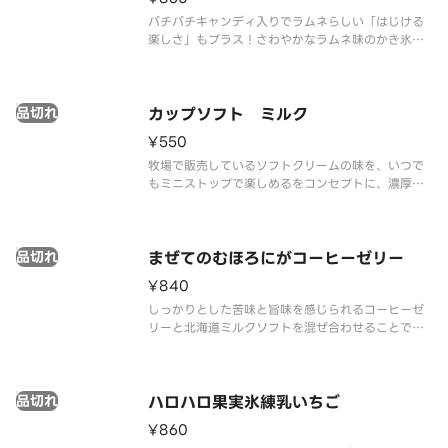
パチパチキャンディ入りでラムネらしい「はじける
楽しさ」もプラス！さわやかなラムネ味のかき氷
と、パインアップル・黄桃・ナタデココ・ハートゼ
リーを詰め込んだミックスゼリー、まろやかなソフ
トクリームの組み合わせです。ひとくちごとに違う
品切れ
食感が楽しめる、ロングセラーのハ
カップソフト ミルク
¥550
牧場で販売しているソフトクリームの味を、いつで
もミニストップで楽しめるをコンセプトに、濃厚か
つミルク感あふれる味わいを実現しました。
品切れ
まぜてのむほろにがコーヒーゼリー
¥840
しっかりとした苦味と旨味を感じられるコーヒーゼ
リーと北海道ミルクソフトを混ぜ合わせることで、
フラッペ風に仕上がるドリンクです。
品切れ
ハロハロ果実氷練乳いちご
¥860