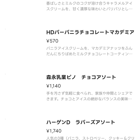
香ばしさとミルクのコクが溶け合うキャラメルアイ
スクリームを、甘く濃厚な味わいとパリパリとした
食感が特徴のコーティングで包み、サクサクと香ば
しいウエハースではさみました。
HDバーバニラチョコレートマカデミア
¥570
バニラアイスクリームを、マカデミアナッツをふん
だんにちりばめたミルクチョコレートコーティング
包みました。
森永乳業ピノ チョコアソート
¥1,140
手を汚さず気軽に食べられ、家族や仲間とシェアで
きます。チョコとアイスの絶妙なバランスの美味し
さと、コクのある色々 な味が楽しめます。
ハーゲンD ラバーズアソート
¥1,740
人気の3種（バニラ、ストロベリー、クッキー＆クリ