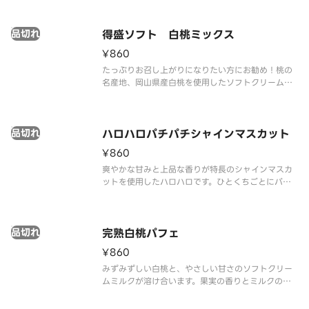
甘さ、甘い香りと旨味を再現しました。
品切れ
得盛ソフト 白桃ミックス
¥860
たっぷりお召し上がりになりたい方にお勧め！桃の
名産地、岡山県産白桃を使用したソフトクリームで
す。白桃の特長である、みずみずしい果汁と上品な
甘さ、甘い香りと旨味を再現しました。ミルクソフ
トとの相性もピッタリです。
品切れ
ハロハロパチパチシャインマスカット
¥860
爽やかな甘みと上品な香りが特長のシャインマスカ
ットを使用したハロハロです。ひとくちごとにパチ
パチキャンディが弾け、爽快感がさらに高まります。
品切れ
完熟白桃パフェ
¥860
みずみずしい白桃と、やさしい甘さのソフトクリー
ムミルクが溶け合います。果実の香りとミルクのコ
クが重なり、ひと口ごとに幸せが広がります。