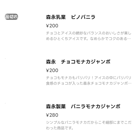
解の可能性もございます。ご了承の上ご注文くださ
い。
品切れ
森永乳業 ピノバニラ
¥200
チョコとアイスの絶妙なバランスのおいしさが楽し
めるひとくちアイスです。なめらかでコクのあるバ
ニラアイスを、くちどけの良いセミスイートチョコ
でコーティングしました。
※品質に配慮して配送いたしますが、商品性質上溶
解の可能性もございます。ご了承の上ご注文くださ
森永 チョコモナカジャンボ
い。
¥200
チョコもモナカもパリパリ！アイスの中にパリパリ
食感のチョコが入った森永チョコモナカジャンボ。
モナカの香ばしさ、まろやかなクリーム、パリッと
したチョコレートの絶妙なバランスが味わえるロン
グセラーのアイスです。
※品質に配慮して配送いたしますが、商品性質上溶
森永製菓 バニラモナカジャンボ
解の可
¥280
シンプルなバニラモナカだからこそ細部にまでこだ
わった商品です。