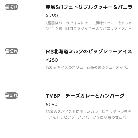
最後まで飽きない仕様です。
品切れ
赤城Sパフェトリプルクッキー＆バニラ
¥790
1層目はバニラアイスにチョコ風味クッキーをトッピ
ング、2層目はココアクッキー入りバニラアイス、2
層目のアイスと3層目の間にはココアクッキーを入れ
ており、 最後まで飽きない仕様です。
品切れ
MS北海道ミルクのビッグシューアイス
¥280
120mlサイズのボリューム感のあるシューアイス。
品切れ
TVBP チーズカレーとハンバーグ
¥590
13種のスパイスを使用したカレーにモッチァレラチ
ーズをトッピング、ハンバーグを盛り合わせたボリ
ュームがある商品です。