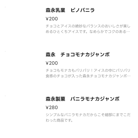
い。
森永乳業 ピノバニラ
¥200
チョコとアイスの絶妙なバランスのおいしさが楽し
めるひとくちアイスです。なめらかでコクのあるバ
ニラアイスを、くちどけの良いセミスイートチョコ
でコーティングしました。
※品質に配慮して配送いたしますが、商品性質上溶
解の可能性もございます。ご了承の上ご注文くださ
森永 チョコモナカジャンボ
い。
¥200
チョコもモナカもパリパリ！アイスの中にパリパリ
食感のチョコが入った森永チョコモナカジャンボ。
モナカの香ばしさ、まろやかなクリーム、パリッと
したチョコレートの絶妙なバランスが味わえるロン
グセラーのアイスです。
※品質に配慮して配送いたしますが、商品性質上溶
森永製菓 バニラモナカジャンボ
解の可
¥280
シンプルなバニラモナカだからこそ細部にまでこだ
わった商品です。