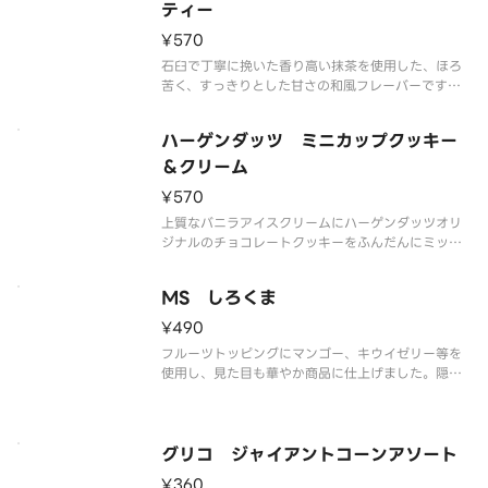
解の可能性もございます。ご了承の
ティー
¥570
石臼で丁寧に挽いた香り高い抹茶を使用した、ほろ
苦く、すっきりとした甘さの和風フレーバーです。
なめらかな舌ざわりと抹茶の奥深い味わいをご堪能
ください。
ハーゲンダッツ ミニカップクッキー
※品質に配慮して配送いたしますが、商品性質上溶
解の可能性もございます。ご了承の上ご注文くださ
＆クリーム
い。
¥570
上質なバニラアイスクリームにハーゲンダッツオリ
ジナルのチョコレートクッキーをふんだんにミック
スしました。香ばしいクッキーとクリーミーなアイ
スクリームの食感の組み合わせをお楽しみいただけ
MS しろくま
ます。
※品質に配慮して配送いたしますが、商品性質上溶
¥490
解の可能性もございます
フルーツトッピングにマンゴー、キウイゼリー等を
使用し、見た目も華やか商品に仕上げました。隠し
味にアーモンドミルクを使用し、コクのある練乳氷
を楽しめます。
※品質に配慮して配送いたしますが、商品性質上溶
解の可能性もございます。ご了承の上ご注文くださ
グリコ ジャイアントコーンアソート
い。
¥360