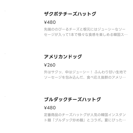
ザクポテチーズハットグ
¥480
先端ののびーるチーズと根元にはジューシーなソー
セージが入って1本で様々な食感を楽しめる韓国スナ
ックの代表的な商品です
アメリカンドッグ
¥260
外はサクッ、中はジューシー！ ふんわり甘い生地で
ソーセージを包み込んだ、食べ応え抜群のアメリカ
ンドッグです。おやつにも軽食にもぴったりな人気
商品です。
ブルダックチーズハットグ
¥480
定番商品のチーズハットグが人気の韓国インスタン
ト麺「ブルダック炒め麺」とコラボ。夏にぴったり
の旨味の効いた激辛ソースであと引く美味しさで
す。