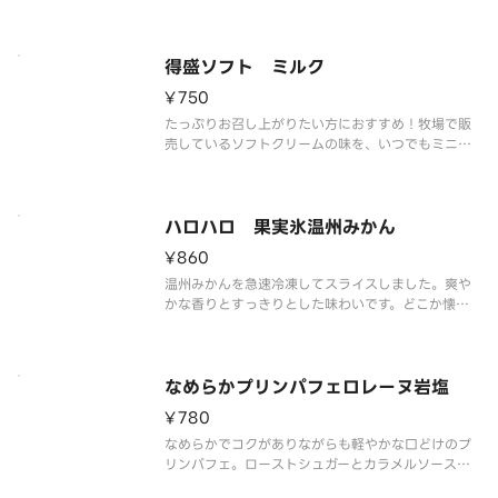
得盛ソフト ミルク
¥750
たっぷりお召し上がりたい方におすすめ！牧場で販
売しているソフトクリームの味を、いつでもミニス
トップで楽しめるをコンセプトに、濃厚かつミルク
感あふれる味わいを実現しました。
ハロハロ 果実氷温州みかん
¥860
温州みかんを急速冷凍してスライスしました。爽や
かな香りとすっきりとした味わいです。どこか懐か
しい、馴染みのある味をお楽しみください。
なめらかプリンパフェロレーヌ岩塩
¥780
なめらかでコクがありながらも軽やかな口どけのプ
リンパフェ。ローストシュガーとカラメルソースに
はフランス産ロレーヌ岩塩を使用しました。やさし