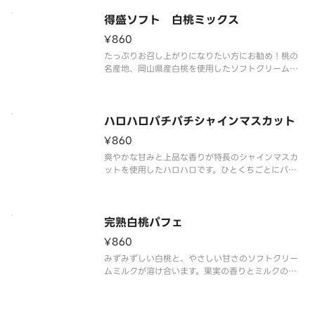
得盛ソフト 白桃ミックス
¥860
たっぷりお召し上がりになりたい方にお勧め！桃の
名産地、岡山県産白桃を使用したソフトクリームで
す。白桃の特長である、みずみずしい果汁と上品な
甘さ、甘い香りと旨味を再現しました。ミルクソフ
トとの相性もピッタリです。
ハロハロパチパチシャインマスカット
¥860
爽やかな甘みと上品な香りが特長のシャインマスカ
ットを使用したハロハロです。ひとくちごとにパチ
パチキャンディが弾け、爽快感がさらに高まります。
完熟白桃パフェ
¥860
みずみずしい白桃と、やさしい甘さのソフトクリー
ムミルクが溶け合います。果実の香りとミルクのコ
クが重なり、ひと口ごとに幸せが広がります。