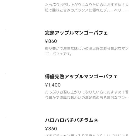
たっぷりお召し上がりになりたい方におすすめ！大
粒で酸味と甘みのバランスに優れたブルーベリーと
ミルクのコクと口どけが良いヨーグルトにミルクソ
フトを合わせました。それぞれの素材のおいしさが
引き立つパフェです。
完熟アップルマンゴーパフェ
¥860
香り豊かで濃厚な味わいの満足感のある贅沢なマン
ゴーパフェです。
得盛完熟アップルマンゴーパフェ
¥1,400
たっぶりお召し上がりになりたい方におすすめ！香
り豊かで濃厚な味わいの満足感のある贅沢なマンゴ
ーパフェです。
ハロハロパチパチラムネ
¥860
パチパチキャンディ入りでラムネらしい「はじける