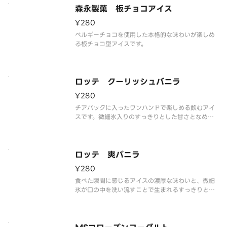
森永製菓 板チョコアイス
¥280
ベルギーチョコを使用した本格的な味わいが楽しめ
る板チョコ型アイスです。
ロッテ クーリッシュバニラ
¥280
チアパックに入ったワンハンドで楽しめる飲むアイ
スです。微細氷入りのすっきりとした甘さとなめら
かな食感のバニラを楽しめます。
ロッテ 爽バニラ
¥280
食べた瞬間に感じるアイスの濃厚な味わいと、微細
氷が口の中を洗い流すことで生まれるすっきりとし
た後味が特長です。ほっと一息ついて、気分をリフ
レッシュさせたいときにぴったりなカップアイスで
す。
※品質に配慮して配送いたしますが、商品性質上溶