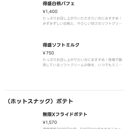
得盛白桃パフェ
¥1,400
たっぷりお召し上がりいただきたい方におすすめ！
みずみずしい白桃と、やさしい甘さのソフトクリー
ムミルクが溶け合います。果実の香りとミルクのコ
クが重なり、ひと口ごとに幸せが広がります。
得盛ソフトミルク
¥750
たっぷりお召し上がりたい方におすすめ！牧場で販
売しているソフトクリームの味を、いつでもミニス
トップで楽しめるをコンセプトに、濃厚かつミルク
感あふれる味わいを実現しました。
（ホットスナック）ポテト
無限Xフライドポテト
¥1,570