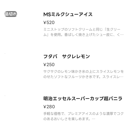
※品質に配慮して配送いたしますが、商品性質上溶
解の可能性もございます。ご了承の上ご注文くださ
品切れ
い。
MSミルクシューアイス
¥520
ミニストップのソフトクリームと同じ「生クリー
ム」を使用。香ばしく焼き上げたシュー皮に、くち
どけの良いミルクアイスを詰めたシューアイスで
す。
フタバ サクレレモン
¥250
サクサクのレモン味かき氷の上にスライスレモンを
のせたソフトなフルーツかき氷です。スライスレモ
ンの香りと酸味が爽やかにかき氷のレモン風味を引
き立てます。すっきりとした甘さとレモンの酸味の
バランスが絶妙です。
※品質に配慮して配送いたしますが、商品性質上溶
明治エッセルスーパーカップ超バニラ
解の可能
¥280
手軽な価格で、プレミアアイスのような濃厚でコク
のあるおいしさを楽しめます。
※品質に配慮して配送いたしますが、商品性質上溶
解の可能性もございます。ご了承の上ご注文くださ