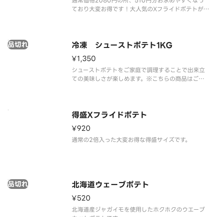
通常価格2080円の所、510円分お求めやすくなっ
ており大変お得です！大人気のXフライドポテトが4
食分入ったボリューム満点の商品。※ケチャップは
別途有料にて販売しております。
品切れ
冷凍 シューストポテト1KG
¥1,350
シューストポテトをご家庭で調理することで出来立
ての美味しさが楽しめます。※こちらの商品はご家
庭での調理が必要になります。ご家庭での調理方法
はパッケージに記載されております。
得盛Xフライドポテト
¥920
通常の2倍入った大変お得な得盛サイズです。
品切れ
北海道ウェーブポテト
¥520
北海道産ジャガイモを使用したホクホクのウエーブ