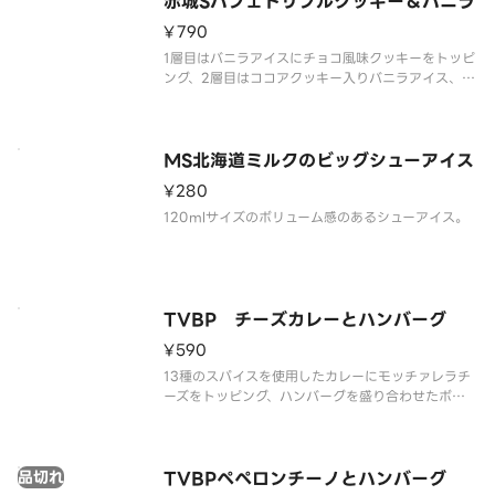
赤城Sパフェトリプルクッキー＆バニラ
¥790
1層目はバニラアイスにチョコ風味クッキーをトッピ
ング、2層目はココアクッキー入りバニラアイス、2
層目のアイスと3層目の間にはココアクッキーを入れ
ており、 最後まで飽きない仕様です。
MS北海道ミルクのビッグシューアイス
¥280
120mlサイズのボリューム感のあるシューアイス。
TVBP チーズカレーとハンバーグ
¥590
13種のスパイスを使用したカレーにモッチァレラチ
ーズをトッピング、ハンバーグを盛り合わせたボリ
ュームがある商品です。
品切れ
TVBPペペロンチーノとハンバーグ