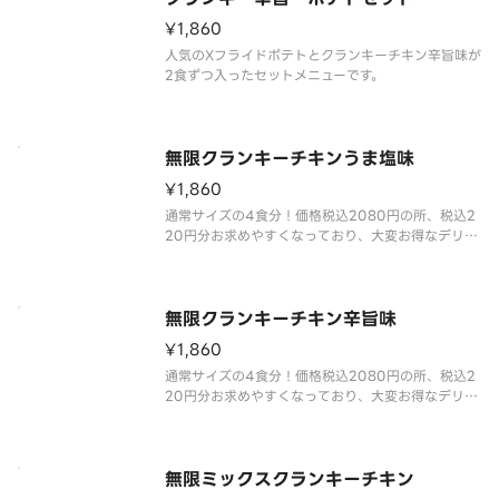
¥1,860
人気のXフライドポテトとクランキーチキン辛旨味が
2食ずつ入ったセットメニューです。
無限クランキーチキンうま塩味
¥1,860
通常サイズの4食分！価格税込2080円の所、税込2
20円分お求めやすくなっており、大変お得なデリバ
リー限定商品です。
一口サイズのチキンにポテト衣を付けた人気商品。
無限クランキーチキン辛旨味
¥1,860
通常サイズの4食分！価格税込2080円の所、税込2
20円分お求めやすくなっており、大変お得なデリバ
リー限定商品です。
世界一辛い唐辛子として認定された「ブート・ジョ
ロキア」を原料に使用しました。すっきりとした辛
さが特長で、辛い物好きの方にも指示される味付け
無限ミックスクランキーチキン
とな