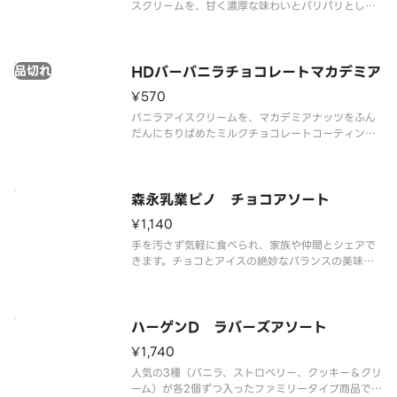
スクリームを、甘く濃厚な味わいとパリパリとした
食感が特徴のコーティングで包み、サクサクと香ば
しいウエハースではさみました。
品切れ
HDバーバニラチョコレートマカデミア
¥570
バニラアイスクリームを、マカデミアナッツをふん
だんにちりばめたミルクチョコレートコーティング
包みました。
森永乳業ピノ チョコアソート
¥1,140
手を汚さず気軽に食べられ、家族や仲間とシェアで
きます。チョコとアイスの絶妙なバランスの美味し
さと、コクのある色々 な味が楽しめます。
ハーゲンD ラバーズアソート
¥1,740
人気の3種（バニラ、ストロベリー、クッキー＆クリ
ーム）が各2個ずつ入ったファミリータイプ商品で