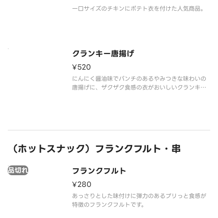
一口サイズのチキンにポテト衣を付けた人気商品。
クランキー唐揚げ
¥520
にんにく醤油味でパンチのあるやみつきな味わいの
唐揚げに、ザクザク食感の衣がおいしいクランキー
唐揚げです。
（ホットスナック）フランクフルト・串
品切れ
フランクフルト
¥280
あっさりとした味付けに弾力のあるプリっと食感が
特徴のフランクフルトです。