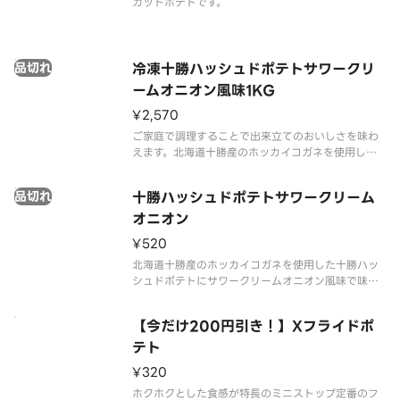
カットポテトです。
品切れ
冷凍十勝ハッシュドポテトサワークリ
ームオニオン風味1KG
¥2,570
ご家庭で調理することで出来立てのおいしさを味わ
えます。北海道十勝産のホッカイコガネを使用した
十勝ハッシュドポテトにサワークリームオニオン風
味で味付けしました。酸味とうまみのあるあと引く
品切れ
十勝ハッシュドポテトサワークリーム
おいしさです。
オニオン
¥520
北海道十勝産のホッカイコガネを使用した十勝ハッ
シュドポテトにサワークリームオニオン風味で味付
けしました。酸味とうまみのあるあと引くおいしさ
です。
【今だけ200円引き！】Xフライドポ
テト
¥320
ホクホクとした食感が特長のミニストップ定番のフ