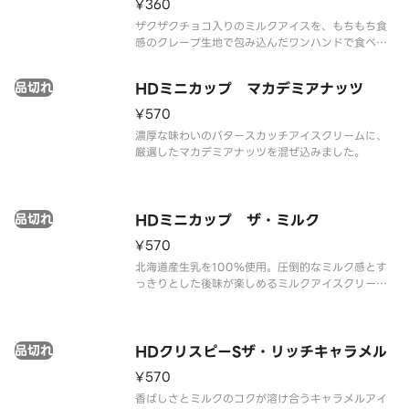
¥360
ザクザクチョコ入りのミルクアイスを、もちもち食
感のクレープ生地で包み込んだワンハンドで食べれ
るクレープアイスです。
品切れ
HDミニカップ マカデミアナッツ
¥570
濃厚な味わいのバタースカッチアイスクリームに、
厳選したマカデミアナッツを混ぜ込みました。
品切れ
HDミニカップ ザ・ミルク
¥570
北海道産生乳を100％使用。圧倒的なミルク感とす
っきりとした後味が楽しめるミルクアイスクリーム
です。
品切れ
HDクリスピーSザ・リッチキャラメル
¥570
香ばしさとミルクのコクが溶け合うキャラメルアイ