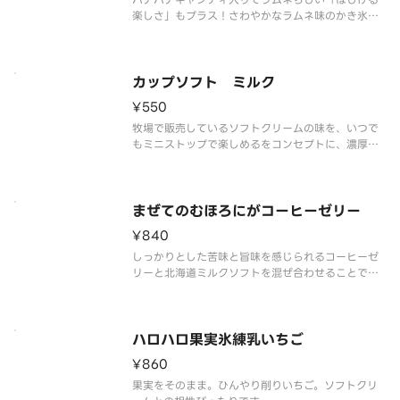
楽しさ」もプラス！さわやかなラムネ味のかき氷
と、パインアップル・黄桃・ナタデココ・ハートゼ
リーを詰め込んだミックスゼリー、まろやかなソフ
トクリームの組み合わせです。ひとくちごとに違う
食感が楽しめる、ロングセラーのハ
カップソフト ミルク
¥550
牧場で販売しているソフトクリームの味を、いつで
もミニストップで楽しめるをコンセプトに、濃厚か
つミルク感あふれる味わいを実現しました。
まぜてのむほろにがコーヒーゼリー
¥840
しっかりとした苦味と旨味を感じられるコーヒーゼ
リーと北海道ミルクソフトを混ぜ合わせることで、
フラッペ風に仕上がるドリンクです。
ハロハロ果実氷練乳いちご
¥860
果実をそのまま。ひんやり削りいちご。ソフトクリ