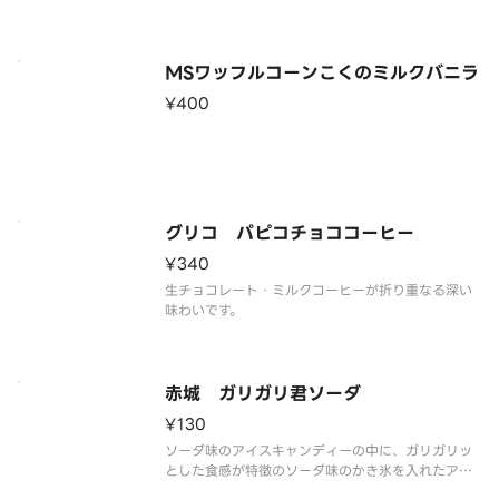
※品質に配慮して配送いたしますが、商品性質上溶
解の可能性もございます。ご了承の上ご注文くださ
い。
MSワッフルコーンこくのミルクバニラ
¥400
グリコ パピコチョココーヒー
¥340
生チョコレート・ミルクコーヒーが折り重なる深い
味わいです。
赤城 ガリガリ君ソーダ
¥130
ソーダ味のアイスキャンディーの中に、ガリガリッ
とした食感が特徴のソーダ味のかき氷を入れたアイ
スキャンディーです。