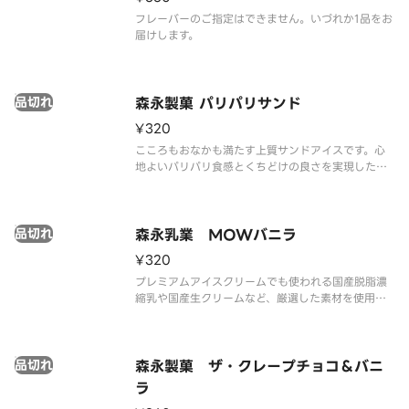
フレーバーのご指定はできません。いづれか1品をお
届けします。
品切れ
森永製菓 パリパリサンド
¥320
こころもおなかも満たす上質サンドアイスです。心
地よいパリパリ食感とくちどけの良さを実現したパ
リパリチョコ、しっとりビスケット、バニラアイス
の3つの味わいが三位一体で楽しめます。
品切れ
森永乳業 MOWバニラ
¥320
プレミアムアイスクリームでも使われる国産脱脂濃
縮乳や国産生クリームなど、厳選した素材を使用し
ています。
品切れ
森永製菓 ザ・クレープチョコ＆バニ
ラ