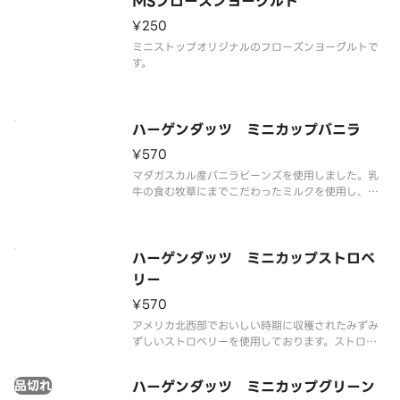
MSフローズンヨーグルト
解の可能性もございます。
¥250
ミニストップオリジナルのフローズンヨーグルトで
す。
ハーゲンダッツ ミニカップバニラ
¥570
マダガスカル産バニラビーンズを使用しました。乳
牛の食む牧草にまでこだわったミルクを使用し、ハ
ーゲンダッツ独自の技術により、リッチでクリーミ
ーな味わいを実現しました。甘く豊かなバニラの香
りをお楽しみください。
※品質に配慮して配送いたしますが、商品性質上溶
ハーゲンダッツ ミニカップストロベ
解の可
リー
¥570
アメリカ北西部でおいしい時期に収穫されたみずみ
ずしいストロベリーを使用しております。ストロベ
リーの果肉と果汁を贅沢に使用し、果実本来のフル
ーティーな味と香りをお楽しみいただけます。
品切れ
ハーゲンダッツ ミニカップグリーン
※品質に配慮して配送いたしますが、商品性質上溶