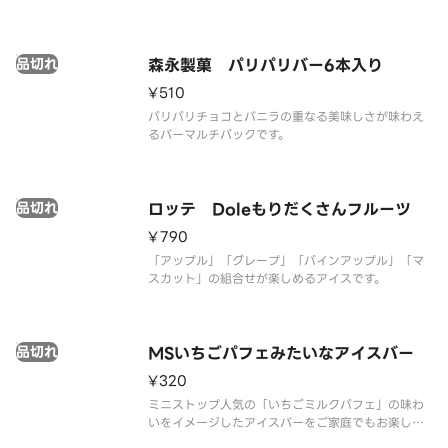
す。
品切れ
森永製菓 パリパリバー6本入り
¥510
パリパリチョコとバニラの重なる美味しさが味わえ
るバーマルチパックです。
品切れ
ロッテ Doleもりだくさんフルーツ
¥790
「アップル」「グレープ」「パインアップル」「マ
スカット」の組合せが楽しめるアイスです。
品切れ
MSいちごパフェみたいなアイスバー
¥320
ミニストップ人気の「いちごミルクパフェ」の味わ
いをイメージしたアイスバーをご家庭でもお楽しみ
いただけます。