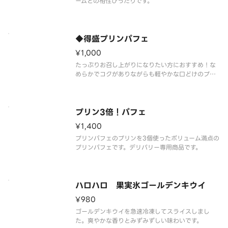
ームとの相性ぴったりです。
◆得盛プリンパフェ
¥1,000
たっぷりお召し上がりになりたい方におすすめ！な
めらかでコクがありながらも軽やかな口どけのプリ
ンパフェ。ローストシュガーとカラメルソースには
フランス産ロレーヌ岩塩を使用しました。やさしい
塩味が甘さを引き立て、最後まで飽きのこない味わ
いを実現しました。
プリン3倍！パフェ
¥1,400
プリンパフェのプリンを3個使ったボリューム満点の
プリンパフェです。デリバリー専用商品です。
ハロハロ 果実氷ゴールデンキウイ
¥980
ゴールデンキウイを急速冷凍してスライスしまし
た。爽やかな香りとみずみずしい味わいです。