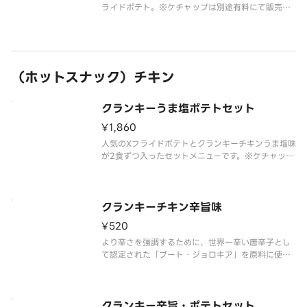
ライドポテト。※ケチャップは別途有料にて販売し
ております。
（ホットスナック）チキン
クランキーうま塩ポテトセット
¥1,860
人気のXフライドポテトとクランキーチキンうま塩味
が2食ずつ入ったセットメニューです。※ケチャップ
は別途有料にて販売しております。
クランキーチキン辛旨味
¥520
より辛さを強調するために、世界一辛い唐辛子とし
て認定された「ブート・ジョロキア」を原料に使用
しました。
すっきりとした辛さが特長で、辛い物好きの方にも
支持される味付けとなっています。
クランキー辛旨・ポテトセット