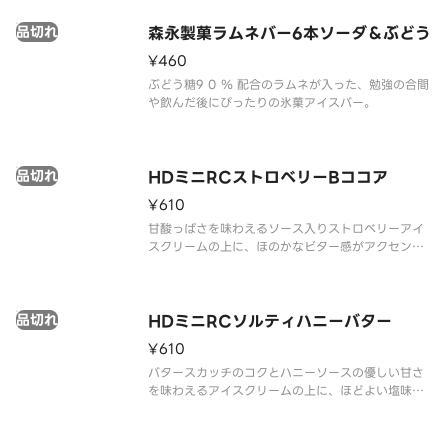
品切れ
森永製菓ラムネバー6本ソーダ＆ぶどう
¥460
ぶどう糖9 0 ％ 配合のラムネが入った、勉強の合間
や飲んだ後にぴったりの氷菓アイスバー。
品切れ
HDミニRCストロベリーBココア
¥610
甘酸っぱさを味わえるソース入りストロベリーアイ
スクリームの上に、ほのかなビター感がアクセント
で、ごろっと岩のような見た目・かみ砕く楽しさが
クセになる大きめのハードブラックココアクッキー
をトッピングしました。
品切れ
HDミニRCソルティハニーバター
¥610
バタースカッチのコクとハニーソースの優しい甘さ
を味わえるアイスクリームの上に、ほどよい塩味を
きかせ、ごろっと岩のような見た目・かみ砕く楽し
さがクセになる大きめのハードバタービスケットを
トッピングしました。