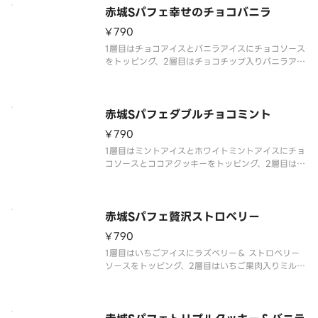
赤城Sパフェ幸せのチョコバニラ
¥790
1層目はチョコアイスとバニラアイスにチョコソース
をトッピング、2層目はチョコチップ入りバニラアイ
ス、2層目のアイスと3層目の間にはキャンディング
アーモンドとチョコ風味クッキーを入れており、最
後まで飽きない仕様です。
赤城Sパフェダブルチョコミント
¥790
1層目はミントアイスとホワイトミントアイスにチョ
コソースとココアクッキーをトッピング、2層目はホ
ワイトミントアイス、2層目のアイスと3層目の間に
はココアクッキーを入れており、最後まで飽きない
仕様です。
赤城Sパフェ贅沢ストロベリー
¥790
1層目はいちごアイスにラズベリー＆ ストロベリー
ソースをトッピング、2層目はいちご果肉入りミルク
アイス、2層目のアイスと3層目の間にはいちご風味
クッキーを、最下層にはいちごゼリー入れており、
最後まで飽きない仕様です。