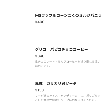
※品質に配慮して配送いたしますが、商品性質上溶
解の可能性もございます。ご了承の上ご注文くださ
い。
MSワッフルコーンこくのミルクバニラ
¥400
グリコ パピコチョココーヒー
¥340
生チョコレート・ミルクコーヒーが折り重なる深い
味わいです。
赤城 ガリガリ君ソーダ
¥130
ソーダ味のアイスキャンディーの中に、ガリガリッ
とした食感が特徴のソーダ味のかき氷を入れたアイ
スキャンディーです。