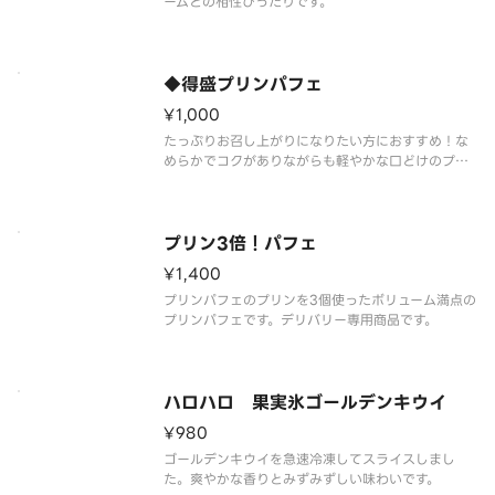
ームとの相性ぴったりです。
◆得盛プリンパフェ
¥1,000
たっぷりお召し上がりになりたい方におすすめ！な
めらかでコクがありながらも軽やかな口どけのプリ
ンパフェ。ローストシュガーとカラメルソースには
フランス産ロレーヌ岩塩を使用しました。やさしい
塩味が甘さを引き立て、最後まで飽きのこない味わ
いを実現しました。
プリン3倍！パフェ
¥1,400
プリンパフェのプリンを3個使ったボリューム満点の
プリンパフェです。デリバリー専用商品です。
ハロハロ 果実氷ゴールデンキウイ
¥980
ゴールデンキウイを急速冷凍してスライスしまし
た。爽やかな香りとみずみずしい味わいです。