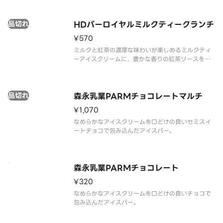
品切れ
HDバーロイヤルミルクティークランチ
¥570
ミルクと紅茶の濃厚な味わいが楽しめるミルクティ
ーアイスクリームに、豊かな香りの紅茶ソースを合
わせ、ダージリンの風味とザクザクのフィアンティ
ーヌを閉じ込めたミルクティーチョコレートコーテ
ィングで包みました。
品切れ
森永乳業PARMチョコレートマルチ
¥1,070
なめらかなアイスクリームを口どけの良いセミスイ
ートチョコで包み込んだアイスバー。
森永乳業PARMチョコレート
¥320
なめらかなアイスクリームを口どけの良いチョコで
包み込んだアイスバー。