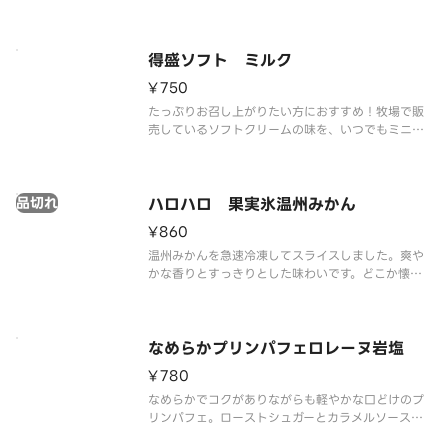
得盛ソフト ミルク
¥750
たっぷりお召し上がりたい方におすすめ！牧場で販
売しているソフトクリームの味を、いつでもミニス
トップで楽しめるをコンセプトに、濃厚かつミルク
感あふれる味わいを実現しました。
品切れ
ハロハロ 果実氷温州みかん
¥860
温州みかんを急速冷凍してスライスしました。爽や
かな香りとすっきりとした味わいです。どこか懐か
しい、馴染みのある味をお楽しみください。
なめらかプリンパフェロレーヌ岩塩
¥780
なめらかでコクがありながらも軽やかな口どけのプ
リンパフェ。ローストシュガーとカラメルソースに
はフランス産ロレーヌ岩塩を使用しました。やさし