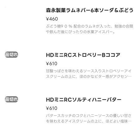
森永製菓ラムネバー6本ソーダ＆ぶどう
¥460
ぶどう糖9 0 ％ 配合のラムネが入った、勉強の合間
や飲んだ後にぴったりの氷菓アイスバー。
品切れ
HDミニRCストロベリーBココア
¥610
甘酸っぱさを味わえるソース入りストロベリーアイ
スクリームの上に、ほのかなビター感がアクセント
で、ごろっと岩のような見た目・かみ砕く楽しさが
クセになる大きめのハードブラックココアクッキー
をトッピングしました。
品切れ
HDミニRCソルティハニーバター
¥610
バタースカッチのコクとハニーソースの優しい甘さ
を味わえるアイスクリームの上に、ほどよい塩味を
きかせ、ごろっと岩のような見た目・かみ砕く楽し
さがクセになる大きめのハードバタービスケットを
トッピングしました。