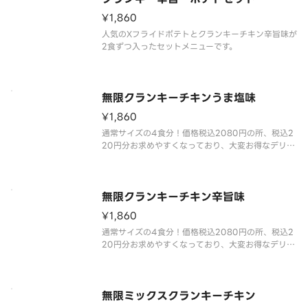
¥1,860
人気のXフライドポテトとクランキーチキン辛旨味が
2食ずつ入ったセットメニューです。
無限クランキーチキンうま塩味
¥1,860
通常サイズの4食分！価格税込2080円の所、税込2
20円分お求めやすくなっており、大変お得なデリバ
リー限定商品です。
一口サイズのチキンにポテト衣を付けた人気商品。
無限クランキーチキン辛旨味
¥1,860
通常サイズの4食分！価格税込2080円の所、税込2
20円分お求めやすくなっており、大変お得なデリバ
リー限定商品です。
世界一辛い唐辛子として認定された「ブート・ジョ
ロキア」を原料に使用しました。すっきりとした辛
さが特長で、辛い物好きの方にも指示される味付け
無限ミックスクランキーチキン
とな