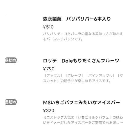
す。
森永製菓 パリパリバー6本入り
¥510
パリパリチョコとバニラの重なる美味しさが味わえ
るバーマルチパックです。
品切れ
ロッテ Doleもりだくさんフルーツ
¥790
「アップル」「グレープ」「パインアップル」「マ
スカット」の組合せが楽しめるアイスです。
品切れ
MSいちごパフェみたいなアイスバー
¥320
ミニストップ人気の「いちごミルクパフェ」の味わ
いをイメージしたアイスバーをご家庭でもお楽しみ
いただけます。