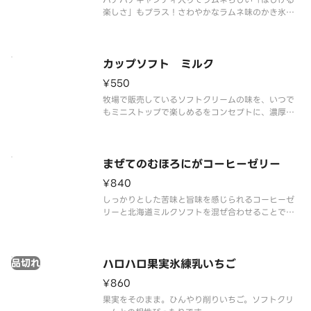
楽しさ」もプラス！さわやかなラムネ味のかき氷
と、パインアップル・黄桃・ナタデココ・ハートゼ
リーを詰め込んだミックスゼリー、まろやかなソフ
トクリームの組み合わせです。ひとくちごとに違う
食感が楽しめる、ロングセラーのハ
カップソフト ミルク
¥550
牧場で販売しているソフトクリームの味を、いつで
もミニストップで楽しめるをコンセプトに、濃厚か
つミルク感あふれる味わいを実現しました。
まぜてのむほろにがコーヒーゼリー
¥840
しっかりとした苦味と旨味を感じられるコーヒーゼ
リーと北海道ミルクソフトを混ぜ合わせることで、
フラッペ風に仕上がるドリンクです。
品切れ
ハロハロ果実氷練乳いちご
¥860
果実をそのまま。ひんやり削りいちご。ソフトクリ