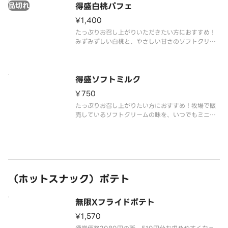
品切れ
得盛白桃パフェ
¥1,400
たっぷりお召し上がりいただきたい方におすすめ！
みずみずしい白桃と、やさしい甘さのソフトクリー
ムミルクが溶け合います。果実の香りとミルクのコ
クが重なり、ひと口ごとに幸せが広がります。
得盛ソフトミルク
¥750
たっぷりお召し上がりたい方におすすめ！牧場で販
売しているソフトクリームの味を、いつでもミニス
トップで楽しめるをコンセプトに、濃厚かつミルク
感あふれる味わいを実現しました。
（ホットスナック）ポテト
無限Xフライドポテト
¥1,570