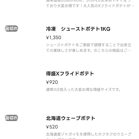
通常価格2080円の所、510円分お求めやすくなっ
ており大変お得です！大人気のXフライドポテトが4
食分入ったボリューム満点の商品。※ケチャップは
別途有料にて販売しております。
品切れ
冷凍 シューストポテト1KG
¥1,350
シューストポテトをご家庭で調理することで出来立
ての美味しさが楽しめます。※こちらの商品はご家
庭での調理が必要になります。ご家庭での調理方法
はパッケージに記載されております。
得盛Xフライドポテト
¥920
通常の2倍入った大変お得な得盛サイズです。
品切れ
北海道ウェーブポテト
¥520
北海道産ジャガイモを使用したホクホクのウエーブ