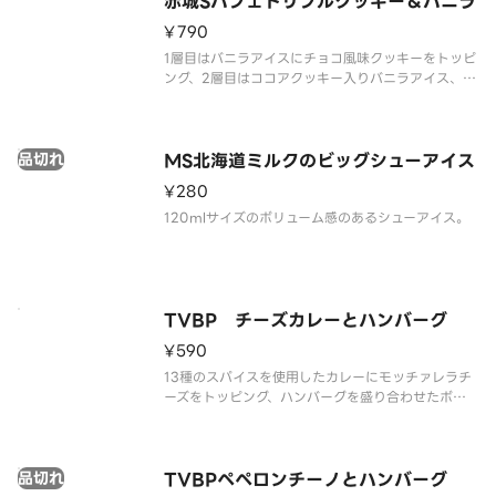
赤城Sパフェトリプルクッキー＆バニラ
¥790
1層目はバニラアイスにチョコ風味クッキーをトッピ
ング、2層目はココアクッキー入りバニラアイス、2
層目のアイスと3層目の間にはココアクッキーを入れ
ており、 最後まで飽きない仕様です。
品切れ
MS北海道ミルクのビッグシューアイス
¥280
120mlサイズのボリューム感のあるシューアイス。
TVBP チーズカレーとハンバーグ
¥590
13種のスパイスを使用したカレーにモッチァレラチ
ーズをトッピング、ハンバーグを盛り合わせたボリ
ュームがある商品です。
品切れ
TVBPペペロンチーノとハンバーグ