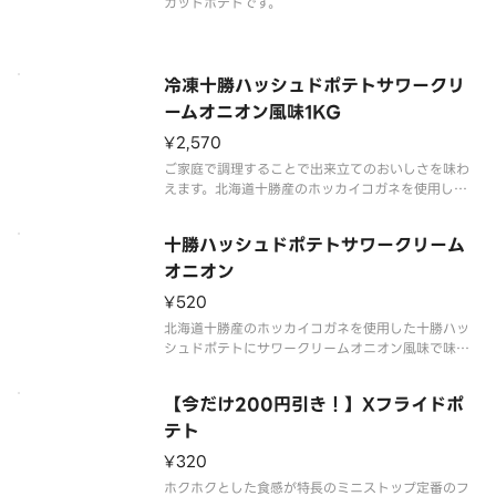
カットポテトです。
冷凍十勝ハッシュドポテトサワークリ
ームオニオン風味1KG
¥2,570
ご家庭で調理することで出来立てのおいしさを味わ
えます。北海道十勝産のホッカイコガネを使用した
十勝ハッシュドポテトにサワークリームオニオン風
味で味付けしました。酸味とうまみのあるあと引く
十勝ハッシュドポテトサワークリーム
おいしさです。
オニオン
¥520
北海道十勝産のホッカイコガネを使用した十勝ハッ
シュドポテトにサワークリームオニオン風味で味付
けしました。酸味とうまみのあるあと引くおいしさ
です。
【今だけ200円引き！】Xフライドポ
テト
¥320
ホクホクとした食感が特長のミニストップ定番のフ