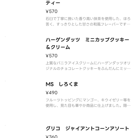
解の可能性もございます。ご了承の
ティー
¥570
石臼で丁寧に挽いた香り高い抹茶を使用した、ほろ
苦く、すっきりとした甘さの和風フレーバーです。
なめらかな舌ざわりと抹茶の奥深い味わいをご堪能
ください。
ハーゲンダッツ ミニカップクッキー
※品質に配慮して配送いたしますが、商品性質上溶
解の可能性もございます。ご了承の上ご注文くださ
＆クリーム
い。
¥570
上質なバニラアイスクリームにハーゲンダッツオリ
ジナルのチョコレートクッキーをふんだんにミック
スしました。香ばしいクッキーとクリーミーなアイ
スクリームの食感の組み合わせをお楽しみいただけ
MS しろくま
ます。
※品質に配慮して配送いたしますが、商品性質上溶
¥490
解の可能性もございます
フルーツトッピングにマンゴー、キウイゼリー等を
使用し、見た目も華やか商品に仕上げました。隠し
味にアーモンドミルクを使用し、コクのある練乳氷
を楽しめます。
※品質に配慮して配送いたしますが、商品性質上溶
解の可能性もございます。ご了承の上ご注文くださ
グリコ ジャイアントコーンアソート
い。
¥360