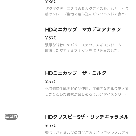
¥360
ザクザクチョコ入りのミルクアイスを、もちもち食
感のクレープ生地で包み込んだワンハンドで食べれ
るクレープアイスです。
HDミニカップ マカデミアナッツ
¥570
濃厚な味わいのバタースカッチアイスクリームに、
厳選したマカデミアナッツを混ぜ込みました。
HDミニカップ ザ・ミルク
¥570
北海道産生乳を100％使用。圧倒的なミルク感とす
っきりとした後味が楽しめるミルクアイスクリーム
です。
品切れ
HDクリスピーSザ・リッチキャラメル
¥570
香ばしさとミルクのコクが溶け合うキャラメルアイ