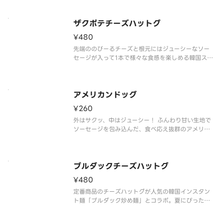
ザクポテチーズハットグ
¥480
先端ののびーるチーズと根元にはジューシーなソー
セージが入って1本で様々な食感を楽しめる韓国スナ
ックの代表的な商品です
アメリカンドッグ
¥260
外はサクッ、中はジューシー！ ふんわり甘い生地で
ソーセージを包み込んだ、食べ応え抜群のアメリカ
ンドッグです。おやつにも軽食にもぴったりな人気
商品です。
ブルダックチーズハットグ
¥480
定番商品のチーズハットグが人気の韓国インスタン
ト麺「ブルダック炒め麺」とコラボ。夏にぴったり
の旨味の効いた激辛ソースであと引く美味しさで
す。