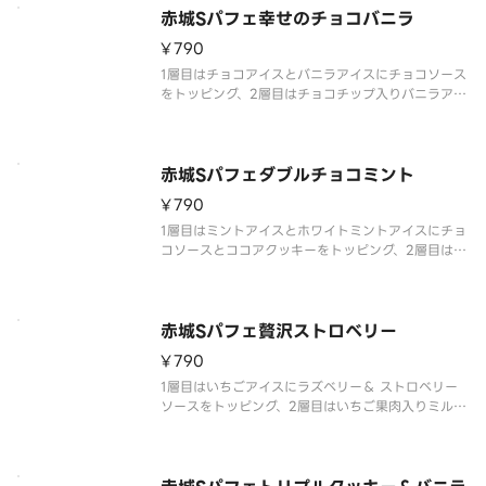
赤城Sパフェ幸せのチョコバニラ
¥790
1層目はチョコアイスとバニラアイスにチョコソース
をトッピング、2層目はチョコチップ入りバニラアイ
ス、2層目のアイスと3層目の間にはキャンディング
アーモンドとチョコ風味クッキーを入れており、最
後まで飽きない仕様です。
赤城Sパフェダブルチョコミント
¥790
1層目はミントアイスとホワイトミントアイスにチョ
コソースとココアクッキーをトッピング、2層目はホ
ワイトミントアイス、2層目のアイスと3層目の間に
はココアクッキーを入れており、最後まで飽きない
仕様です。
赤城Sパフェ贅沢ストロベリー
¥790
1層目はいちごアイスにラズベリー＆ ストロベリー
ソースをトッピング、2層目はいちご果肉入りミルク
アイス、2層目のアイスと3層目の間にはいちご風味
クッキーを、最下層にはいちごゼリー入れており、
最後まで飽きない仕様です。