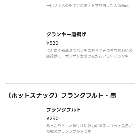
一口サイズのチキンにポテト衣を付けた人気商品。
クランキー唐揚げ
¥520
にんにく醤油味でパンチのあるやみつきな味わいの
唐揚げに、ザクザク食感の衣がおいしいクランキー
唐揚げです。
（ホットスナック）フランクフルト・串
フランクフルト
¥280
あっさりとした味付けに弾力のあるプリっと食感が
特徴のフランクフルトです。