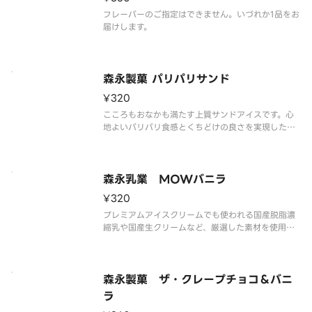
フレーバーのご指定はできません。いづれか1品をお
届けします。
森永製菓 パリパリサンド
¥320
こころもおなかも満たす上質サンドアイスです。心
地よいパリパリ食感とくちどけの良さを実現したパ
リパリチョコ、しっとりビスケット、バニラアイス
の3つの味わいが三位一体で楽しめます。
森永乳業 MOWバニラ
¥320
プレミアムアイスクリームでも使われる国産脱脂濃
縮乳や国産生クリームなど、厳選した素材を使用し
ています。
森永製菓 ザ・クレープチョコ＆バニ
ラ