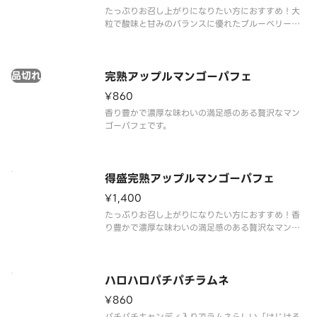
たっぷりお召し上がりになりたい方におすすめ！大
粒で酸味と甘みのバランスに優れたブルーベリーと
ミルクのコクと口どけが良いヨーグルトにミルクソ
フトを合わせました。それぞれの素材のおいしさが
引き立つパフェです。
品切れ
完熟アップルマンゴーパフェ
¥860
香り豊かで濃厚な味わいの満足感のある贅沢なマン
ゴーパフェです。
得盛完熟アップルマンゴーパフェ
¥1,400
たっぶりお召し上がりになりたい方におすすめ！香
り豊かで濃厚な味わいの満足感のある贅沢なマンゴ
ーパフェです。
ハロハロパチパチラムネ
¥860
パチパチキャンディ入りでラムネらしい「はじける