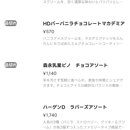
スクリームを、甘く濃厚な味わいとパリパリとした
食感が特徴のコーティングで包み、サクサクと香ば
しいウエハースではさみました。
品切れ
HDバーバニラチョコレートマカデミア
¥570
バニラアイスクリームを、マカデミアナッツをふん
だんにちりばめたミルクチョコレートコーティング
包みました。
品切れ
森永乳業ピノ チョコアソート
¥1,140
手を汚さず気軽に食べられ、家族や仲間とシェアで
きます。チョコとアイスの絶妙なバランスの美味し
さと、コクのある色々 な味が楽しめます。
ハーゲンD ラバーズアソート
¥1,740
人気の3種（バニラ、ストロベリー、クッキー＆クリ
ーム）が各2個ずつ入ったファミリータイプ商品で