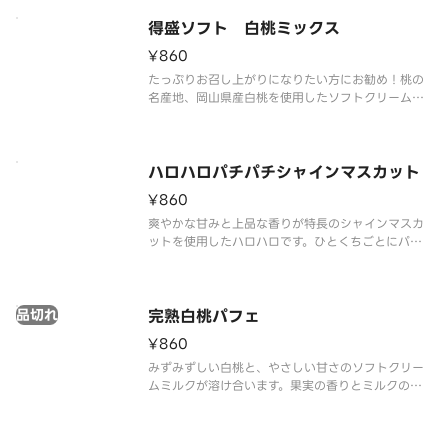
得盛ソフト 白桃ミックス
¥860
たっぷりお召し上がりになりたい方にお勧め！桃の
名産地、岡山県産白桃を使用したソフトクリームで
す。白桃の特長である、みずみずしい果汁と上品な
甘さ、甘い香りと旨味を再現しました。ミルクソフ
トとの相性もピッタリです。
ハロハロパチパチシャインマスカット
¥860
爽やかな甘みと上品な香りが特長のシャインマスカ
ットを使用したハロハロです。ひとくちごとにパチ
パチキャンディが弾け、爽快感がさらに高まります。
品切れ
完熟白桃パフェ
¥860
みずみずしい白桃と、やさしい甘さのソフトクリー
ムミルクが溶け合います。果実の香りとミルクのコ
クが重なり、ひと口ごとに幸せが広がります。