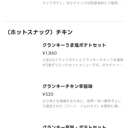
ライドポテト。※ケチャップは別途有料にて販売し
ております。
（ホットスナック）チキン
クランキーうま塩ポテトセット
¥1,860
人気のXフライドポテトとクランキーチキンうま塩味
が2食ずつ入ったセットメニューです。※ケチャップ
は別途有料にて販売しております。
クランキーチキン辛旨味
¥520
より辛さを強調するために、世界一辛い唐辛子とし
て認定された「ブート・ジョロキア」を原料に使用
しました。
すっきりとした辛さが特長で、辛い物好きの方にも
支持される味付けとなっています。
クランキー辛旨・ポテトセット