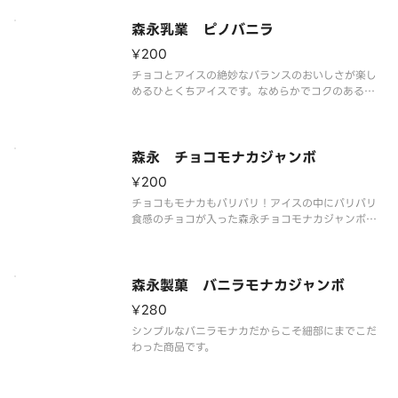
い。
森永乳業 ピノバニラ
¥200
チョコとアイスの絶妙なバランスのおいしさが楽し
めるひとくちアイスです。なめらかでコクのあるバ
ニラアイスを、くちどけの良いセミスイートチョコ
でコーティングしました。
※品質に配慮して配送いたしますが、商品性質上溶
解の可能性もございます。ご了承の上ご注文くださ
森永 チョコモナカジャンボ
い。
¥200
チョコもモナカもパリパリ！アイスの中にパリパリ
食感のチョコが入った森永チョコモナカジャンボ。
モナカの香ばしさ、まろやかなクリーム、パリッと
したチョコレートの絶妙なバランスが味わえるロン
グセラーのアイスです。
※品質に配慮して配送いたしますが、商品性質上溶
森永製菓 バニラモナカジャンボ
解の可
¥280
シンプルなバニラモナカだからこそ細部にまでこだ
わった商品です。