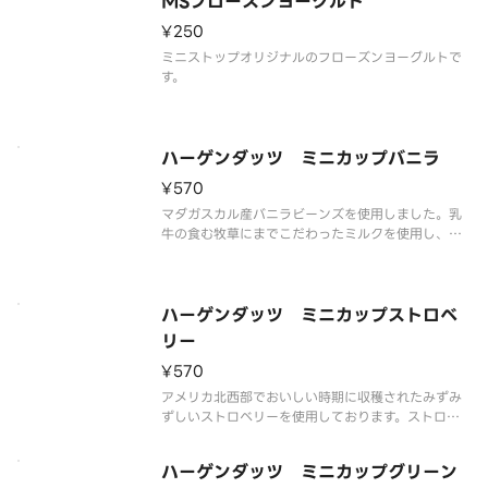
MSフローズンヨーグルト
解の可能性もございます。
¥250
ミニストップオリジナルのフローズンヨーグルトで
す。
ハーゲンダッツ ミニカップバニラ
¥570
マダガスカル産バニラビーンズを使用しました。乳
牛の食む牧草にまでこだわったミルクを使用し、ハ
ーゲンダッツ独自の技術により、リッチでクリーミ
ーな味わいを実現しました。甘く豊かなバニラの香
りをお楽しみください。
※品質に配慮して配送いたしますが、商品性質上溶
ハーゲンダッツ ミニカップストロベ
解の可
リー
¥570
アメリカ北西部でおいしい時期に収穫されたみずみ
ずしいストロベリーを使用しております。ストロベ
リーの果肉と果汁を贅沢に使用し、果実本来のフル
ーティーな味と香りをお楽しみいただけます。
ハーゲンダッツ ミニカップグリーン
※品質に配慮して配送いたしますが、商品性質上溶