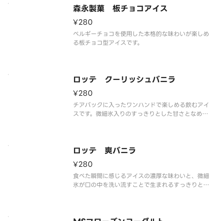
森永製菓 板チョコアイス
¥280
ベルギーチョコを使用した本格的な味わいが楽しめ
る板チョコ型アイスです。
ロッテ クーリッシュバニラ
¥280
チアパックに入ったワンハンドで楽しめる飲むアイ
スです。微細氷入りのすっきりとした甘さとなめら
かな食感のバニラを楽しめます。
ロッテ 爽バニラ
¥280
食べた瞬間に感じるアイスの濃厚な味わいと、微細
氷が口の中を洗い流すことで生まれるすっきりとし
た後味が特長です。ほっと一息ついて、気分をリフ
レッシュさせたいときにぴったりなカップアイスで
す。
※品質に配慮して配送いたしますが、商品性質上溶