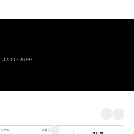
 09:00～25:00
注文金額
標準送料
ステータス
休止中