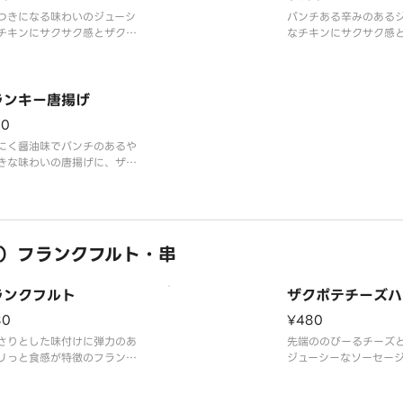
に使用しました。すっ
つきになる味わいのジューシ
パンチある辛みのある
辛さが特長で、辛い物
チキンにサクサク感とザクザ
なチキンにサクサク感
も指示される味付けと
ある衣が特徴です。
感ある衣が特徴です。
ランキー唐揚げ
20
にく醤油味でパンチのあるや
きな味わいの唐揚げに、ザク
食感の衣がおいしいクランキ
揚げです。
）フランクフルト・串
ランクフルト
ザクポテチーズハ
80
¥480
さりとした味付けに弾力のあ
先端ののびーるチーズ
リっと食感が特徴のフランク
ジューシーなソーセー
トです。
1本で様々な食感を楽し
スナックの代表的な商