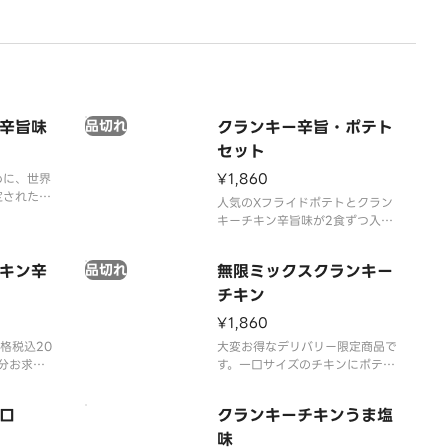
辛旨味
品切れ
クランキー辛旨・ポテト
セット
¥1,860
めに、世界
定された
人気のXフライドポテトとクラン
」を原料に
キーチキン辛旨味が2食ずつ入っ
たセットメニューです。
特長で、辛
される味付
キン辛
品切れ
無限ミックスクランキー
チキン
¥1,860
格税込20
大変お得なデリバリー限定商品で
円分お求め
す。一口サイズのチキンにポテト
変お得なデ
衣を付けた人気商品。うま塩味と
。
辛旨味のミックスです。
口
クランキーチキンうま塩
て認定され
ア」を原料
味