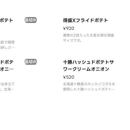
ポテト
品切れ
得盛Xフライドポテト
¥920
通常の2倍入った大変お得な得盛
サイズです。
家庭で調理
美味しさが
の商品はご
なります。
ドポテ
品切れ
十勝ハッシュドポテトサ
パッケージ
。
オニオ
ワークリームオニオン
¥520
で出来立て
北海道十勝産のホッカイコガネを
す。北海道
使用した十勝ハッシュドポテトに
ネを使用し
サワークリームオニオン風味で味
トにサワー
付けしました。酸味とうまみのあ
で味付けし
るあと引くおいしさです。
のあるあと