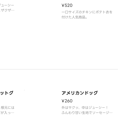
きりとした
¥520
ジューシー
好きの方に
とザクザク
な
一口サイズのチキンにポテト衣を
付けた人気商品。
ットグ
アメリカンドッグ
¥260
と根元には
外はサクッ、中はジューシー！
ジが入って
ふんわり甘い生地でソーセージを
める韓国
包み込んだ、食べ応え抜群のアメ
品です
リカンドッグです。おやつにも軽