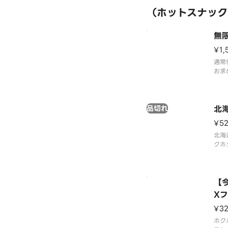
（ホットスナック
無
¥1,
通常
お求
です
が4
商品
品切れ
て販
北
¥5
北海
クホ
す。
【
X
¥3
ホク