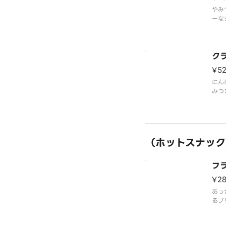
やみ
ーな
ク感
ク
¥5
にん
みつ
ザク
ー唐
（ホットスナック
フ
¥2
あっ
るプ
フル