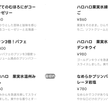
デココ・ハートゼリー
パフェです。
ぜてのむほろにがコー
だミックスゼリー、ま
ハロハロ果実氷練
フトクリームの組み合
ーゼリー
ご
ひとくちごとに違う食
40
¥860
る、ロングセラーのハ
かりとした苦味と旨味を感じ
果実をそのまま。ひん
るコーヒーゼリーと北海道ミ
ちご。ソフトクリーム
ソフトを混ぜ合わせること
ったりです。
フラッペ風に仕上がるドリン
リン3倍！パフェ
ハロハロ 果実氷
す。
デンキウイ
400
¥980
ンパフェのプリンを3個使っ
リューム満点のプリンパフェ
ゴールデンキウイを急
。デリバリー専用商品です。
スライスしました。爽
とみずみずしい味わい
ロハロ 果実氷温州み
品切れ
なめらかプリンパ
ん
レーヌ岩塩
60
¥780
みかんを急速冷凍してスライ
なめらかでコクがあり
ました。爽やかな香りとすっ
やかな口どけのプリン
とした味わいです。どこか懐
ーストシュガーとカラ
い、馴染みのある味をお楽し
にはフランス産ロレー