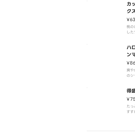
カ
みく
ク
¥6
桃の
した
特長
上品
ハ
現し
性も
ン
¥8
爽や
のシ
ハロ
チパ
得
がさ
¥7
たっ
すす
トク
スト
に、
わい