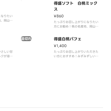
得盛ソフト 白桃ミック
塩味が甘さ
飽きのこな
ス
た。
¥860
になりたい
地、岡山県
たっぷりお召し上がりになりたい
トクリーム
方にお勧め！桃の名産地、岡山県
る、みずみ
産白桃を使用したソフトクリーム
さ、甘い香
です。白桃の特長である、みずみ
た。
品切れ
得盛白桃パフェ
ずしい果汁と上品な甘さ、甘い香
りと旨味を再現しました。ミルク
¥1,400
ソフトとの相性もピッタリです。
やさしい甘
たっぷりお召し上がりいただきた
ルクが溶け
い方におすすめ！みずみずしい白
とミルクの
桃と、やさしい甘さのソフトクリ
ごとに幸せ
ームミルクが溶け合います。果実
の香りとミルクのコクが重なり、
ひと口ごとに幸せが広がります。