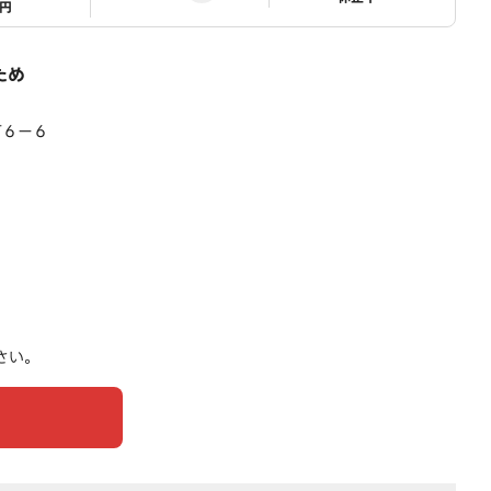
1円
ため
町６ー６
さい。