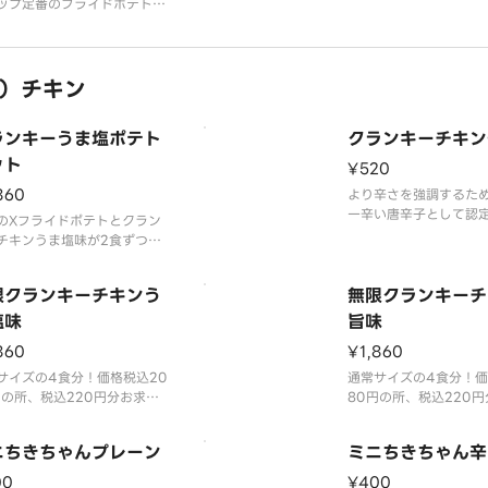
ップ定番のフライドポテト。
チャップは別途有料にて販売
おります。
）チキン
ランキーうま塩ポテト
クランキーチキン
ット
¥520
860
より辛さを強調するた
一辛い唐辛子として認
のXフライドポテトとクラン
「ブート・ジョロキア
チキンうま塩味が2食ずつ入
使用しました。
セットメニューです。※ケチ
すっきりとした辛さが
プは別途有料にて販売してお
限クランキーチキンう
い物好きの方にも支持
無限クランキーチ
す。
けとなっています。
塩味
旨味
860
¥1,860
サイズの4食分！価格税込20
通常サイズの4食分！価
円の所、税込220円分お求め
80円の所、税込220
くなっており、大変お得なデ
やすくなっており、大
リー限定商品です。
リバリー限定商品です
ニちきちゃんプレーン
ミニちきちゃん辛
サイズのチキンにポテト衣を
世界一辛い唐辛子とし
た人気商品。
た「ブート・ジョロキ
00
¥400