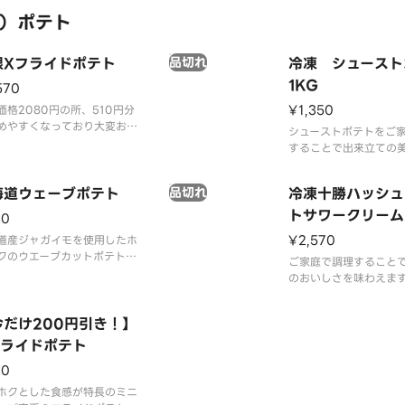
）ポテト
限Xフライドポテト
品切れ
冷凍 シュースト
1KG
570
¥1,350
価格2080円の所、510円分
めやすくなっており大変お得
シューストポテトをご
！大人気のXフライドポテト
することで出来立ての
食分入ったボリューム満点の
楽しめます。※こちら
。※ケチャップは別途有料に
家庭での調理が必要に
売しております。
海道ウェーブポテト
品切れ
冷凍十勝ハッシュ
ご家庭での調理方法は
に記載されております
トサワークリーム
20
ン風味1KG
¥2,570
道産ジャガイモを使用したホ
クのウエーブカットポテトで
ご家庭で調理すること
のおいしさを味わえま
十勝産のホッカイコガ
た十勝ハッシュドポテ
今だけ200円引き！】
クリームオニオン風味
フライドポテト
ました。酸味とうまみ
引くおいしさです。
20
ホクとした食感が特長のミニ