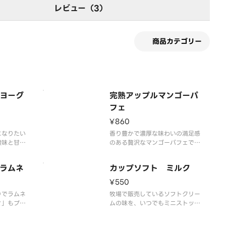
レビュー（3）
商品カテゴリー
ヨーグ
完熟アップルマンゴーパ
フェ
¥860
になりたい
香り豊かで濃厚な味わいの満足感
酸味と甘み
のある贅沢なマンゴーパフェで
ルーベリー
す。
けが良いヨ
ラムネ
カップソフト ミルク
トを合わせ
材のおいし
¥550
す。
りでラムネ
牧場で販売しているソフトクリー
さ」もプラ
ムの味を、いつでもミニストップ
味のかき氷
で楽しめるをコンセプトに、濃厚
黄桃・ナタ
かつミルク感あふれる味わいを実