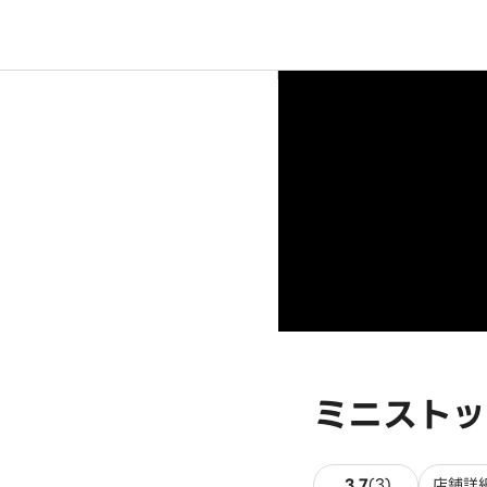
ミニストッ
3件のレビュ
3.7
(
3
)
店舗詳