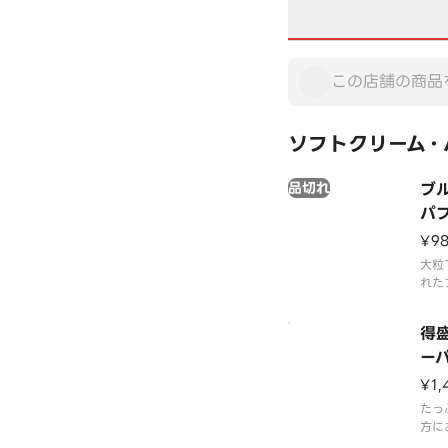
ソフトクリーム・
品切れ
ブ
パ
¥9
大粒
れた
と口
クソ
得
れの
フェ
ー
¥1,
たっ
方に
味わ