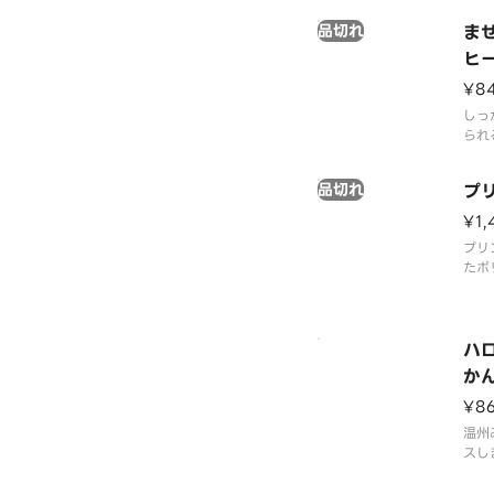
ゴー
品切れ
ま
ヒ
¥8
しっ
られ
ルク
で、
品切れ
プ
クで
¥1,
プリ
たボ
です
ハ
か
¥8
温州
スし
きり
かし