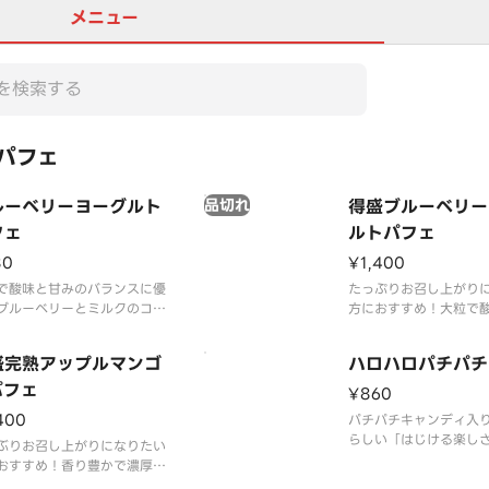
メニュー
パフェ
ルーベリーヨーグルト
品切れ
得盛ブルーベリー
フェ
ルトパフェ
80
¥1,400
で酸味と甘みのバランスに優
たっぷりお召し上がり
ブルーベリーとミルクのコク
方におすすめ！大粒で
どけが良いヨーグルトにミル
のバランスに優れたブ
フトを合わせました。それぞ
とミルクのコクと口ど
盛完熟アップルマンゴ
ハロハロパチパチ
素材のおいしさが引き立つパ
ーグルトにミルクソフ
です。
パフェ
ました。それぞれの素
¥860
さが引き立つパフェで
400
パチパチキャンディ入
らしい「はじける楽し
ぶりお召し上がりになりたい
ス！さわやかなラムネ
おすすめ！香り豊かで濃厚な
と、パインアップル・
いの満足感のある贅沢なマン