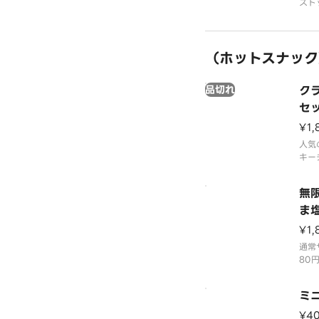
スト
※ケ
して
（ホットスナック
品切れ
ク
セ
¥1,
人気
キー
った
ャッ
無
りま
ま
¥1,
通常
80
やす
リバ
ミ
一口
付け
¥4