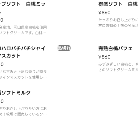
ップソフト 白桃ミッ
得盛ソフト 白桃
ださい。
用しました。やさしい
ス
を引き立て、最後まで
¥860
い味わいを実現しまし
30
たっぷりお召し上がり
方にお勧め！桃の名産
名産地、岡山県産白桃を使用
産白桃を使用したソフ
ソフトクリームです。白桃の
です。白桃の特長であ
である、みずみずしい果汁と
ずしい果汁と上品な甘
な甘さ、甘い香りと旨味を再
ロハロパチパチシャイ
品切れ
りと旨味を再現しまし
完熟白桃パフェ
ました。ミルクソフトとの相
ピッタリです。
マスカット
¥860
60
みずみずしい白桃と、
さのソフトクリームミ
かな甘みと上品な香りが特長
合います。果実の香り
ャインマスカットを使用した
コクが重なり、ひと口
ハロです。ひとくちごとにパ
が広がります。
チキャンディが弾け、爽快感
盛ソフトミルク
らに高まります。
50
ぷりお召し上がりたい方にお
め！牧場で販売しているソフ
リームの味を、いつでもミニ
ップで楽しめるをコンセプト
濃厚かつミルク感あふれる味
を実現しました。