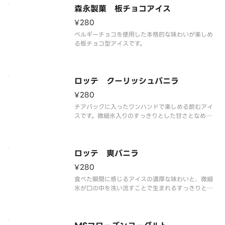
森永製菓 板チョコアイス
¥280
ベルギーチョコを使用した本格的な味わいが楽しめ
る板チョコ型アイスです。
ロッテ クーリッシュバニラ
¥280
チアパックに入ったワンハンドで楽しめる飲むアイ
スです。微細氷入りのすっきりとした甘さとなめら
かな食感のバニラを楽しめます。
ロッテ 爽バニラ
¥280
食べた瞬間に感じるアイスの濃厚な味わいと、微細
氷が口の中を洗い流すことで生まれるすっきりとし
た後味が特長です。ほっと一息ついて、気分をリフ
レッシュさせたいときにぴったりなカップアイスで
す。
※品質に配慮して配送いたしますが、商品性質上溶