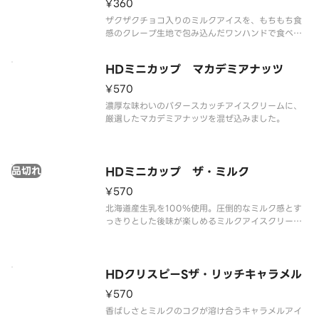
¥360
ザクザクチョコ入りのミルクアイスを、もちもち食
感のクレープ生地で包み込んだワンハンドで食べれ
るクレープアイスです。
HDミニカップ マカデミアナッツ
¥570
濃厚な味わいのバタースカッチアイスクリームに、
厳選したマカデミアナッツを混ぜ込みました。
品切れ
HDミニカップ ザ・ミルク
¥570
北海道産生乳を100％使用。圧倒的なミルク感とす
っきりとした後味が楽しめるミルクアイスクリーム
です。
HDクリスピーSザ・リッチキャラメル
¥570
香ばしさとミルクのコクが溶け合うキャラメルアイ