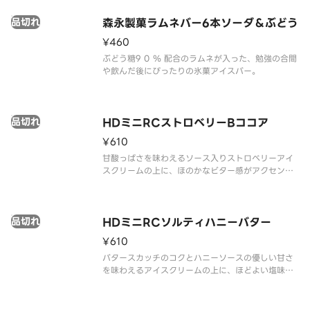
品切れ
森永製菓ラムネバー6本ソーダ＆ぶどう
¥460
ぶどう糖9 0 ％ 配合のラムネが入った、勉強の合間
や飲んだ後にぴったりの氷菓アイスバー。
品切れ
HDミニRCストロベリーBココア
¥610
甘酸っぱさを味わえるソース入りストロベリーアイ
スクリームの上に、ほのかなビター感がアクセント
で、ごろっと岩のような見た目・かみ砕く楽しさが
クセになる大きめのハードブラックココアクッキー
をトッピングしました。
品切れ
HDミニRCソルティハニーバター
¥610
バタースカッチのコクとハニーソースの優しい甘さ
を味わえるアイスクリームの上に、ほどよい塩味を
きかせ、ごろっと岩のような見た目・かみ砕く楽し
さがクセになる大きめのハードバタービスケットを
トッピングしました。