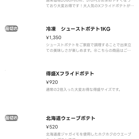
通常価格2080円の所、510円分お求めやすくなっ
ており大変お得です！大人気のXフライドポテトが4
食分入ったボリューム満点の商品。※ケチャップは
別途有料にて販売しております。
品切れ
冷凍 シューストポテト1KG
¥1,350
シューストポテトをご家庭で調理することで出来立
ての美味しさが楽しめます。※こちらの商品はご家
庭での調理が必要になります。ご家庭での調理方法
はパッケージに記載されております。
得盛Xフライドポテト
¥920
通常の2倍入った大変お得な得盛サイズです。
品切れ
北海道ウェーブポテト
¥520
北海道産ジャガイモを使用したホクホクのウエーブ