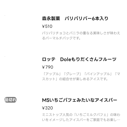
す。
森永製菓 パリパリバー6本入り
¥510
パリパリチョコとバニラの重なる美味しさが味わえ
るバーマルチパックです。
ロッテ Doleもりだくさんフルーツ
¥790
「アップル」「グレープ」「パインアップル」「マ
スカット」の組合せが楽しめるアイスです。
品切れ
MSいちごパフェみたいなアイスバー
¥320
ミニストップ人気の「いちごミルクパフェ」の味わ
いをイメージしたアイスバーをご家庭でもお楽しみ
いただけます。