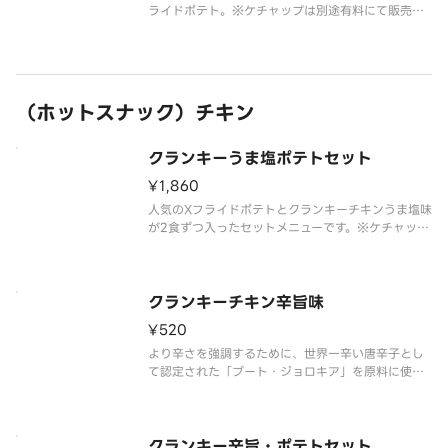
ライドポテト。※ケチャップは別途有料にて販売し
ております。
（ホットスナック）チキン
クランキーうま塩ポテトセット
¥1,860
人気のXフライドポテトとクランキーチキンうま塩味
が2食ずつ入ったセットメニューです。※ケチャップ
は別途有料にて販売しております。
クランキーチキン辛旨味
¥520
より辛さを強調するために、世界一辛い唐辛子とし
て認定された「ブート・ジョロキア」を原料に使用
しました。
すっきりとした辛さが特長で、辛い物好きの方にも
支持される味付けとなっています。
クランキー辛旨・ポテトセット