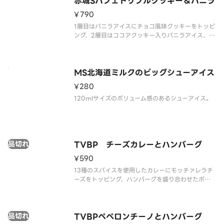
赤城Sパフェトリプルクッキー＆バニラ
¥790
1層目はバニラアイスにチョコ風味クッキーをトッピ
ング、2層目はココアクッキー入りバニラアイス、2
層目のアイスと3層目の間にはココアクッキーを入れ
ており、 最後まで飽きない仕様です。
MS北海道ミルクのビッグシューアイス
¥280
120mlサイズのボリューム感のあるシューアイス。
品切れ
TVBP チーズカレーとハンバーグ
¥590
13種のスパイスを使用したカレーにモッチァレラチ
ーズをトッピング、ハンバーグを盛り合わせたボリ
ュームがある商品です。
品切れ
TVBPペペロンチーノとハンバーグ