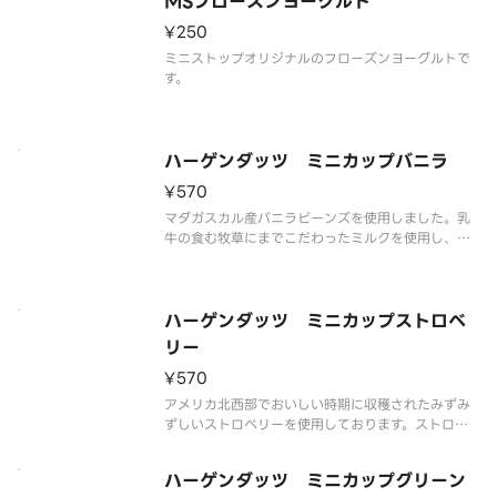
MSフローズンヨーグルト
解の可能性もございます。
¥250
ミニストップオリジナルのフローズンヨーグルトで
す。
ハーゲンダッツ ミニカップバニラ
¥570
マダガスカル産バニラビーンズを使用しました。乳
牛の食む牧草にまでこだわったミルクを使用し、ハ
ーゲンダッツ独自の技術により、リッチでクリーミ
ーな味わいを実現しました。甘く豊かなバニラの香
りをお楽しみください。
※品質に配慮して配送いたしますが、商品性質上溶
ハーゲンダッツ ミニカップストロベ
解の可
リー
¥570
アメリカ北西部でおいしい時期に収穫されたみずみ
ずしいストロベリーを使用しております。ストロベ
リーの果肉と果汁を贅沢に使用し、果実本来のフル
ーティーな味と香りをお楽しみいただけます。
ハーゲンダッツ ミニカップグリーン
※品質に配慮して配送いたしますが、商品性質上溶