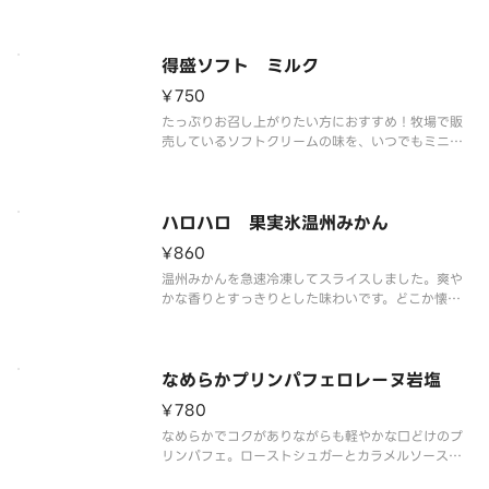
得盛ソフト ミルク
¥750
たっぷりお召し上がりたい方におすすめ！牧場で販
売しているソフトクリームの味を、いつでもミニス
トップで楽しめるをコンセプトに、濃厚かつミルク
感あふれる味わいを実現しました。
ハロハロ 果実氷温州みかん
¥860
温州みかんを急速冷凍してスライスしました。爽や
かな香りとすっきりとした味わいです。どこか懐か
しい、馴染みのある味をお楽しみください。
なめらかプリンパフェロレーヌ岩塩
¥780
なめらかでコクがありながらも軽やかな口どけのプ
リンパフェ。ローストシュガーとカラメルソースに
はフランス産ロレーヌ岩塩を使用しました。やさし