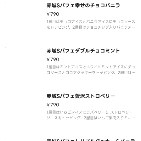
赤城Sパフェ幸せのチョコバニラ
¥790
1層目はチョコアイスとバニラアイスにチョコソース
をトッピング、2層目はチョコチップ入りバニラアイ
ス、2層目のアイスと3層目の間にはキャンディング
アーモンドとチョコ風味クッキーを入れており、最
後まで飽きない仕様です。
赤城Sパフェダブルチョコミント
¥790
1層目はミントアイスとホワイトミントアイスにチョ
コソースとココアクッキーをトッピング、2層目はホ
ワイトミントアイス、2層目のアイスと3層目の間に
はココアクッキーを入れており、最後まで飽きない
仕様です。
赤城Sパフェ贅沢ストロベリー
¥790
1層目はいちごアイスにラズベリー＆ ストロベリー
ソースをトッピング、2層目はいちご果肉入りミルク
アイス、2層目のアイスと3層目の間にはいちご風味
クッキーを、最下層にはいちごゼリー入れており、
最後まで飽きない仕様です。