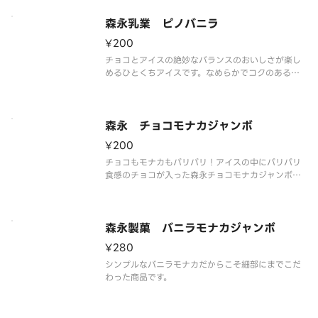
い。
森永乳業 ピノバニラ
¥200
チョコとアイスの絶妙なバランスのおいしさが楽し
めるひとくちアイスです。なめらかでコクのあるバ
ニラアイスを、くちどけの良いセミスイートチョコ
でコーティングしました。
※品質に配慮して配送いたしますが、商品性質上溶
解の可能性もございます。ご了承の上ご注文くださ
森永 チョコモナカジャンボ
い。
¥200
チョコもモナカもパリパリ！アイスの中にパリパリ
食感のチョコが入った森永チョコモナカジャンボ。
モナカの香ばしさ、まろやかなクリーム、パリッと
したチョコレートの絶妙なバランスが味わえるロン
グセラーのアイスです。
※品質に配慮して配送いたしますが、商品性質上溶
森永製菓 バニラモナカジャンボ
解の可
¥280
シンプルなバニラモナカだからこそ細部にまでこだ
わった商品です。