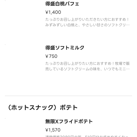
得盛白桃パフェ
¥1,400
たっぷりお召し上がりいただきたい方におすすめ！
みずみずしい白桃と、やさしい甘さのソフトクリー
ムミルクが溶け合います。果実の香りとミルクのコ
クが重なり、ひと口ごとに幸せが広がります。
得盛ソフトミルク
¥750
たっぷりお召し上がりたい方におすすめ！牧場で販
売しているソフトクリームの味を、いつでもミニス
トップで楽しめるをコンセプトに、濃厚かつミルク
感あふれる味わいを実現しました。
（ホットスナック）ポテト
無限Xフライドポテト
¥1,570