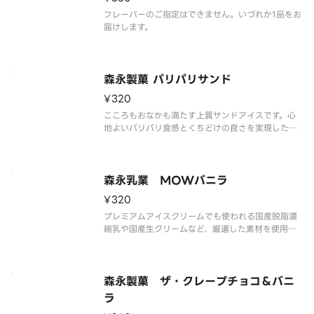
フレーバーのご指定はできません。いづれか1品をお
届けします。
森永製菓 パリパリサンド
¥320
こころもおなかも満たす上質サンドアイスです。心
地よいパリパリ食感とくちどけの良さを実現したパ
リパリチョコ、しっとりビスケット、バニラアイス
の3つの味わいが三位一体で楽しめます。
森永乳業 MOWバニラ
¥320
プレミアムアイスクリームでも使われる国産脱脂濃
縮乳や国産生クリームなど、厳選した素材を使用し
ています。
森永製菓 ザ・クレープチョコ＆バニ
ラ