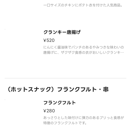
一口サイズのチキンにポテト衣を付けた人気商品。
クランキー唐揚げ
¥520
にんにく醤油味でパンチのあるやみつきな味わいの
唐揚げに、ザクザク食感の衣がおいしいクランキー
唐揚げです。
（ホットスナック）フランクフルト・串
フランクフルト
¥280
あっさりとした味付けに弾力のあるプリっと食感が
特徴のフランクフルトです。