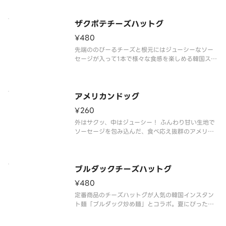
ザクポテチーズハットグ
¥480
先端ののびーるチーズと根元にはジューシーなソー
セージが入って1本で様々な食感を楽しめる韓国スナ
ックの代表的な商品です
アメリカンドッグ
¥260
外はサクッ、中はジューシー！ ふんわり甘い生地で
ソーセージを包み込んだ、食べ応え抜群のアメリカ
ンドッグです。おやつにも軽食にもぴったりな人気
商品です。
ブルダックチーズハットグ
¥480
定番商品のチーズハットグが人気の韓国インスタン
ト麺「ブルダック炒め麺」とコラボ。夏にぴったり
の旨味の効いた激辛ソースであと引く美味しさで
す。