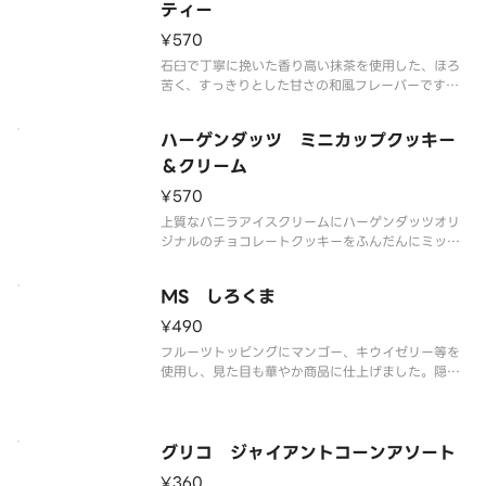
解の可能性もございます。ご了承の
ティー
¥570
石臼で丁寧に挽いた香り高い抹茶を使用した、ほろ
苦く、すっきりとした甘さの和風フレーバーです。
なめらかな舌ざわりと抹茶の奥深い味わいをご堪能
ください。
ハーゲンダッツ ミニカップクッキー
※品質に配慮して配送いたしますが、商品性質上溶
解の可能性もございます。ご了承の上ご注文くださ
＆クリーム
い。
¥570
上質なバニラアイスクリームにハーゲンダッツオリ
ジナルのチョコレートクッキーをふんだんにミック
スしました。香ばしいクッキーとクリーミーなアイ
スクリームの食感の組み合わせをお楽しみいただけ
MS しろくま
ます。
※品質に配慮して配送いたしますが、商品性質上溶
¥490
解の可能性もございます
フルーツトッピングにマンゴー、キウイゼリー等を
使用し、見た目も華やか商品に仕上げました。隠し
味にアーモンドミルクを使用し、コクのある練乳氷
を楽しめます。
※品質に配慮して配送いたしますが、商品性質上溶
解の可能性もございます。ご了承の上ご注文くださ
グリコ ジャイアントコーンアソート
い。
¥360