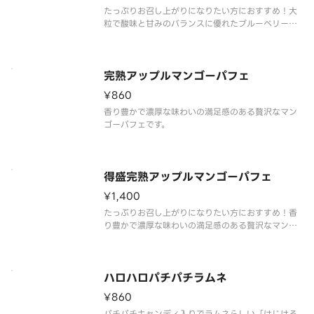
たっぷりお召し上がりになりたい方におすすめ！大
粒で酸味と甘みのバランスに優れたブルーベリーと
ミルクのコクと口どけが良いヨーグルトにミルクソ
フトを合わせました。それぞれの素材のおいしさが
引き立つパフェです。
完熟アップルマンゴーパフェ
¥860
香り豊かで濃厚な味わいの満足感のある贅沢なマン
ゴーパフェです。
得盛完熟アップルマンゴーパフェ
¥1,400
たっぶりお召し上がりになりたい方におすすめ！香
り豊かで濃厚な味わいの満足感のある贅沢なマンゴ
ーパフェです。
ハロハロパチパチラムネ
¥860
パチパチキャンディ入りでラムネらしい「はじける