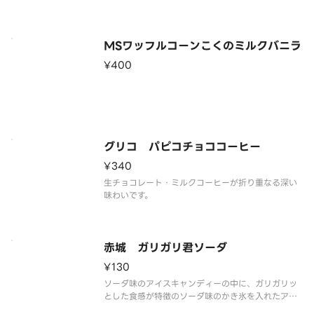
※品質に配慮して配送いたしますが、商品性質上溶
解の可能性もございます。ご了承の上ご注文くださ
い。
MSワッフルコーンこくのミルクバニラ
¥400
グリコ パピコチョココーヒー
¥340
生チョコレート・ミルクコーヒーが折り重なる深い
味わいです。
赤城 ガリガリ君ソーダ
¥130
ソーダ味のアイスキャンディーの中に、ガリガリッ
とした食感が特徴のソーダ味のかき氷を入れたアイ
スキャンディーです。