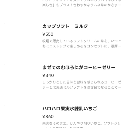
楽しさ」もプラス！さわやかなラムネ味のかき氷
と、パインアップル・黄桃・ナタデココ・ハートゼ
リーを詰め込んだミックスゼリー、まろやかなソフ
トクリームの組み合わせです。ひとくちごとに違う
食感が楽しめる、ロングセラーのハ
カップソフト ミルク
¥550
牧場で販売しているソフトクリームの味を、いつで
もミニストップで楽しめるをコンセプトに、濃厚か
つミルク感あふれる味わいを実現しました。
まぜてのむほろにがコーヒーゼリー
¥840
しっかりとした苦味と旨味を感じられるコーヒーゼ
リーと北海道ミルクソフトを混ぜ合わせることで、
フラッペ風に仕上がるドリンクです。
ハロハロ果実氷練乳いちご
¥860
果実をそのまま。ひんやり削りいちご。ソフトクリ