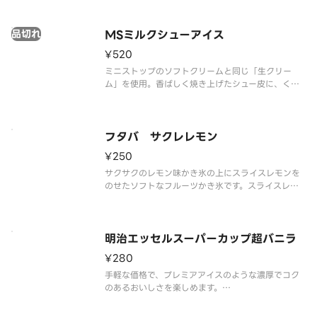
※品質に配慮して配送いたしますが、商品性質上溶
解の可能性もございます。ご了承の上ご注文くださ
品切れ
い。
MSミルクシューアイス
¥520
ミニストップのソフトクリームと同じ「生クリー
ム」を使用。香ばしく焼き上げたシュー皮に、くち
どけの良いミルクアイスを詰めたシューアイスで
す。
フタバ サクレレモン
¥250
サクサクのレモン味かき氷の上にスライスレモンを
のせたソフトなフルーツかき氷です。スライスレモ
ンの香りと酸味が爽やかにかき氷のレモン風味を引
き立てます。すっきりとした甘さとレモンの酸味の
バランスが絶妙です。
※品質に配慮して配送いたしますが、商品性質上溶
明治エッセルスーパーカップ超バニラ
解の可能
¥280
手軽な価格で、プレミアアイスのような濃厚でコク
のあるおいしさを楽しめます。
※品質に配慮して配送いたしますが、商品性質上溶
解の可能性もございます。ご了承の上ご注文くださ