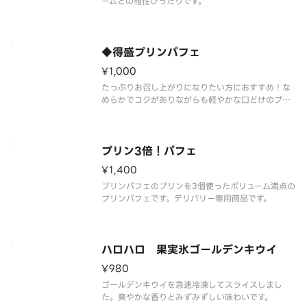
ームとの相性ぴったりです。
◆得盛プリンパフェ
¥1,000
たっぷりお召し上がりになりたい方におすすめ！な
めらかでコクがありながらも軽やかな口どけのプリ
ンパフェ。ローストシュガーとカラメルソースには
フランス産ロレーヌ岩塩を使用しました。やさしい
塩味が甘さを引き立て、最後まで飽きのこない味わ
いを実現しました。
プリン3倍！パフェ
¥1,400
プリンパフェのプリンを3個使ったボリューム満点の
プリンパフェです。デリバリー専用商品です。
ハロハロ 果実氷ゴールデンキウイ
¥980
ゴールデンキウイを急速冷凍してスライスしまし
た。爽やかな香りとみずみずしい味わいです。