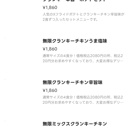
¥1,860
人気のXフライドポテトとクランキーチキン辛旨味が
2食ずつ入ったセットメニューです。
無限クランキーチキンうま塩味
¥1,860
通常サイズの4食分！価格税込2080円の所、税込2
20円分お求めやすくなっており、大変お得なデリバ
リー限定商品です。
一口サイズのチキンにポテト衣を付けた人気商品。
無限クランキーチキン辛旨味
¥1,860
通常サイズの4食分！価格税込2080円の所、税込2
20円分お求めやすくなっており、大変お得なデリバ
リー限定商品です。
世界一辛い唐辛子として認定された「ブート・ジョ
ロキア」を原料に使用しました。すっきりとした辛
さが特長で、辛い物好きの方にも指示される味付け
無限ミックスクランキーチキン
とな