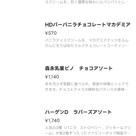
スクリームを、甘く濃厚な味わいとパリパリとした
食感が特徴のコーティングで包み、サクサクと香ば
しいウエハースではさみました。
HDバーバニラチョコレートマカデミア
¥570
バニラアイスクリームを、マカデミアナッツをふん
だんにちりばめたミルクチョコレートコーティング
包みました。
森永乳業ピノ チョコアソート
¥1,140
手を汚さず気軽に食べられ、家族や仲間とシェアで
きます。チョコとアイスの絶妙なバランスの美味し
さと、コクのある色々 な味が楽しめます。
ハーゲンD ラバーズアソート
¥1,740
人気の3種（バニラ、ストロベリー、クッキー＆クリ
ーム）が各2個ずつ入ったファミリータイプ商品で