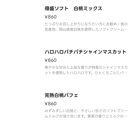
得盛ソフト 白桃ミックス
¥860
たっぷりお召し上がりになりたい方にお勧め！桃の
名産地、岡山県産白桃を使用したソフトクリームで
す。白桃の特長である、みずみずしい果汁と上品な
甘さ、甘い香りと旨味を再現しました。ミルクソフ
トとの相性もピッタリです。
ハロハロパチパチシャインマスカット
¥860
爽やかな甘みと上品な香りが特長のシャインマスカ
ットを使用したハロハロです。ひとくちごとにパチ
パチキャンディが弾け、爽快感がさらに高まります。
完熟白桃パフェ
¥860
みずみずしい白桃と、やさしい甘さのソフトクリー
ムミルクが溶け合います。果実の香りとミルクのコ
クが重なり、ひと口ごとに幸せが広がります。