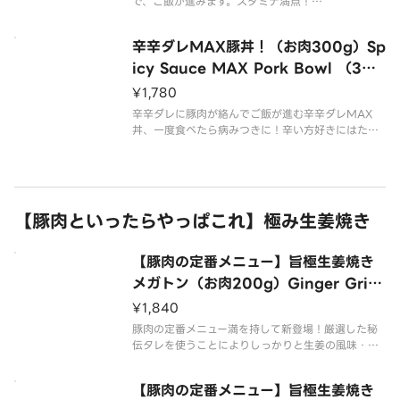
で、ご飯が進みます。スタミナ満点！
※肉の容量は調理前でのグラム表記となります。
辛辛ダレMAX豚丼！（お肉300g）Sp
icy Sauce MAX Pork Bowl （300
g meat）
¥1,780
辛辛ダレに豚肉が絡んでご飯が進む辛辛ダレMAX
丼、一度食べたら病みつきに！辛い方好きにはたま
らないこの一杯でお腹いっぱい召し上がれ！
【豚肉といったらやっぱこれ】極み生姜焼き
【豚肉の定番メニュー】旨極生姜焼き
メガトン（お肉200g）Ginger Grille
d Megaton （200g of meat）
¥1,840
豚肉の定番メニュー満を持して新登場！厳選した秘
伝タレを使うことによりしっかりと生姜の風味・ほ
のかな甘さを備えた至高のこの一杯でお腹いっぱい
召し上がれ！
【豚肉の定番メニュー】旨極生姜焼き
※肉の容量は調理前でのグラム表記となります。