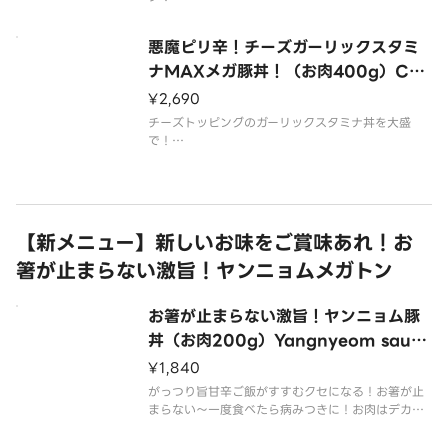
※肉の容量は調理前でのグラム表記となります。
悪魔ピリ辛！チーズガーリックスタミ
ナMAXメガ豚丼！（お肉400g）Che
ese stamina sauce pork bowl（4
¥2,690
00g of meat）
チーズトッピングのガーリックスタミナ丼を大盛
で！
※肉の容量は調理前でのグラム表記となります。
【新メニュー】新しいお味をご賞味あれ！お
箸が止まらない激旨！ヤンニョムメガトン
お箸が止まらない激旨！ヤンニョム豚
丼（お肉200g）Yangnyeom sauce
pork bowl （200g of meat）
¥1,840
がっつり旨甘辛ご飯がすすむクセになる！お箸が止
まらない～一度食べたら病みつきに！お肉はデカ盛
り！ご飯もたっぷり！この一杯でお腹いっぱい召し
上がれ！