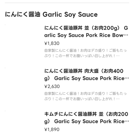
にんにく醤油 Garlic Soy Sauce
にんにく醤油豚丼 並（お肉200g） G
arlic Soy Sauce Pork Rice Bowl
（200g Meat）
¥1,830
自家製にんにく醤油！お肉はデカ盛り！ご飯もたっ
ぷり！この一杯でお腹いっぱい召し上がれ！
With appetizing homemade garlic soy sauc
e！With mega portion of meat and lots of ric
にんにく醤油豚丼 肉大盛（お肉400
e！F
g） Garlic Soy Sauce Pork Rice
Bowl（L 400g Meat）
¥2,630
自家製にんにく醤油！お肉はデカ盛り！ご飯もたっ
ぷり！この一杯でお腹いっぱい召し上がれ！
With appetizing homemade garlic soy sauc
e！With mega portion of meat and lots of ric
キムチにんにく醤油豚丼 並（お肉200
e！F
g） Garlic Soy Sauce Pork Rice
Bowl with Kimchi（M 200g Mea
¥1,890