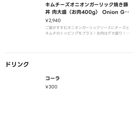
れ！
キムチーズオニオンガーリック焼き豚
Onion garlic sauce that goes well with rice wit
h the strong
丼 肉大盛（お肉400g） Onion Garl
ic Grilled Pork Rice Bowl with Ki
¥2,940
mchi ＆ Cheese（L 400g Meat）
ご飯がすすむオニオンガーリックソースにチーズと
キムチのトッピングをプラス！お肉はデカ盛り！ご
飯もたっぷり！この一杯でお腹いっぱい召し上が
れ！
Onion garlic sauce that goes well with rice wit
h the strong
ドリンク
コーラ
¥300