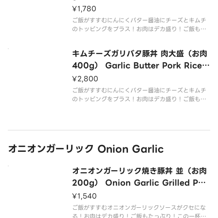
with Kimchi ＆ Cheese（M 200g
¥1,780
Meat）
ご飯がすすむにんにくバター醤油にチーズとキムチ
のトッピングをプラス！お肉はデカ盛り！ご飯もた
っぷり！この一杯でお腹いっぱい召し上がれ！
Garlic butter soy sauce that goes well with ric
キムチーズガリバタ豚丼 肉大盛（お肉
e with the stro
400g） Garlic Butter Pork Rice
Bowl with Kimchi ＆ Cheese（L
¥2,800
400g Meat）
ご飯がすすむにんにくバター醤油にチーズとキムチ
のトッピングをプラス！お肉はデカ盛り！ご飯もた
っぷり！この一杯でお腹いっぱい召し上がれ！
Garlic butter soy sauce that goes well with ric
e with the stro
オニオンガーリック Onion Garlic
オニオンガーリック焼き豚丼 並（お肉
200g） Onion Garlic Grilled Por
k Rice Bowl（M 200g Meat）
¥1,540
ご飯がすすむオニオンガーリックソースがクセにな
る！お肉はデカ盛り！ご飯もたっぷり！この一杯で