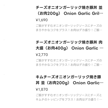
Onion garlic sauce that goes well with rice plu
チーズオニオンガーリック焼き豚丼 並
s spicy ＆ sour k
（お肉200g） Onion Garlic Grille
d Pork Rice Bowl with Cheese
¥1,690
（M 200g Meat）
ご飯がすすむオニオンガーリックソースにチーズの
まろやかなコクをプラス！お肉はデカ盛り！ご飯も
たっぷり！この一杯でお腹いっぱい召し上がれ！
Onion garlic sauce that goes well with rice plu
チーズオニオンガーリック焼き豚丼 肉
s mellow ＆ ric
大盛（お肉400g） Onion Garlic G
rilled Pork Rice Bowl with Chees
¥2,770
e（L 400g Meat）
ご飯がすすむオニオンガーリックソースにチーズの
まろやかなコクをプラス！お肉はデカ盛り！ご飯も
たっぷり！この一杯でお腹いっぱい召し上がれ！
Onion garlic sauce that goes well with rice plu
キムチーズオニオンガーリック焼き豚
s mellow ＆ ric
丼 並（お肉200g） Onion Garlic
Grilled Pork Rice Bowl with Kim
¥1,870
chi ＆ Cheese（M 200g Meat）
ご飯がすすむオニオンガーリックソースにチーズと
キムチのトッピングをプラス！お肉はデカ盛り！ご
飯もたっぷり！この一杯でお腹いっぱい召し上が