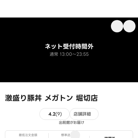
ネット受付時間外
通常 13:00～23:55
激盛り豚丼 メガトン 堀切店
9件のレビュー
4.2
(
9
)
店舗詳細
出前館がお届け
最低注文金額
標準送料