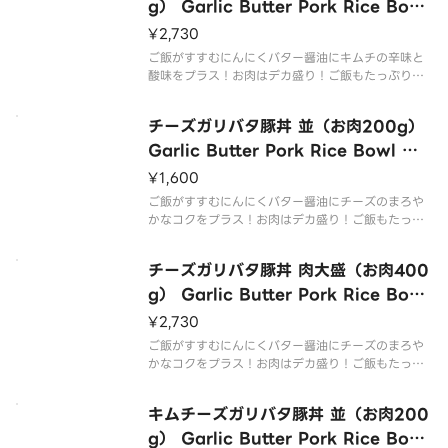
g） Garlic Butter Pork Rice Bowl
with Kimchi（L 400g Meat）
¥2,730
ご飯がすすむにんにくバター醤油にキムチの辛味と
酸味をプラス！お肉はデカ盛り！ご飯もたっぷり！
この一杯でお腹いっぱい召し上がれ！
Garlic butter soy sauce that goes well with ric
チーズガリバタ豚丼 並（お肉200g）
e plus spicy ＆ sour
Garlic Butter Pork Rice Bowl wit
h Cheese（M 200g Meat）
¥1,600
ご飯がすすむにんにくバター醤油にチーズのまろや
かなコクをプラス！お肉はデカ盛り！ご飯もたっぷ
り！この一杯でお腹いっぱい召し上がれ！
Garlic butter soy sauce that goes well with ric
チーズガリバタ豚丼 肉大盛（お肉400
e plus mellow ＆ r
g） Garlic Butter Pork Rice Bowl
with Cheese（L 400g Meat）
¥2,730
ご飯がすすむにんにくバター醤油にチーズのまろや
かなコクをプラス！お肉はデカ盛り！ご飯もたっぷ
り！この一杯でお腹いっぱい召し上がれ！
Garlic butter soy sauce that goes well with ric
キムチーズガリバタ豚丼 並（お肉200
e plus mellow ＆ r
g） Garlic Butter Pork Rice Bowl