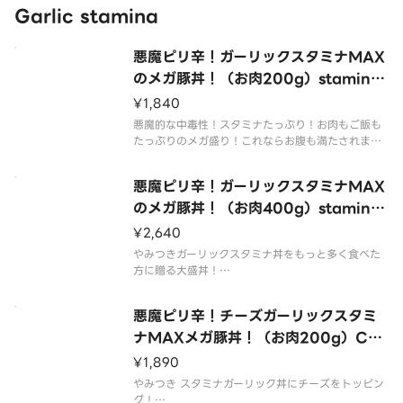
Garlic stamina
悪魔ピリ辛！ガーリックスタミナMAX
のメガ豚丼！（お肉200g）stamina
sauce pork bowl（200g of mea
¥1,840
t）
悪魔的な中毒性！スタミナたっぷり！お肉もご飯も
たっぷりのメガ盛り！これならお腹も満たされます
ね！
※肉の容量は調理前でのグラム表記となります。
悪魔ピリ辛！ガーリックスタミナMAX
のメガ豚丼！（お肉400g）stamina
sauce pork bowl（400g of mea
¥2,640
t）
やみつきガーリックスタミナ丼をもっと多く食べた
方に贈る大盛丼！
※肉の容量は調理前でのグラム表記となります。
悪魔ピリ辛！チーズガーリックスタミ
ナMAXメガ豚丼！（お肉200g）Che
ese stamina sauce pork bowl（2
¥1,890
00g of meat）
やみつき スタミナガーリック丼にチーズをトッピン
グ！