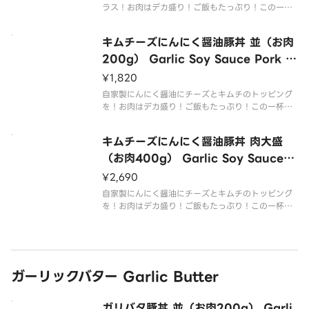
ラス！お肉はデカ盛り！ご飯もたっぷり！この一杯
でお腹いっぱい召し上がれ！
Homemade garlic soy sauce with cheese for a
キムチーズにんにく醤油豚丼 並（お肉
mellow flavor！With mega po
200g） Garlic Soy Sauce Pork Ri
ce Bowl with Kimchi ＆ Cheese
¥1,820
（M 200g Meat）
自家製にんにく醤油にチーズとキムチのトッピング
を！お肉はデカ盛り！ご飯もたっぷり！この一杯で
お腹いっぱい召し上がれ！
Homemade garlic soy sauce with the stronge
キムチーズにんにく醤油豚丼 肉大盛
st combo of cheese and kimchi
（お肉400g） Garlic Soy Sauce P
ork Rice Bowl with Kimchi ＆ Ch
¥2,690
eese（L 400g Meat）
自家製にんにく醤油にチーズとキムチのトッピング
を！お肉はデカ盛り！ご飯もたっぷり！この一杯で
お腹いっぱい召し上がれ！
Homemade garlic soy sauce with the stronge
st combo of cheese and kimchi
ガーリックバター Garlic Butter
ガリバタ豚丼 並（お肉200g） Garli