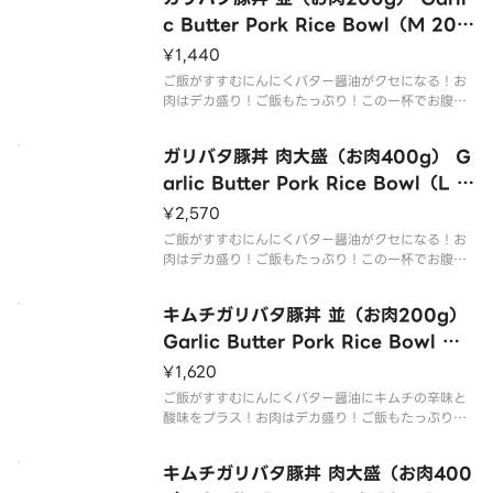
c Butter Pork Rice Bowl（M 200
g Meat）
¥1,440
ご飯がすすむにんにくバター醤油がクセになる！お
肉はデカ盛り！ご飯もたっぷり！この一杯でお腹い
っぱい召し上がれ！
With addictive garlic butter soy sauce that go
ガリバタ豚丼 肉大盛（お肉400g） G
es well with rice！With mega
arlic Butter Pork Rice Bowl（L 4
00g Meat）
¥2,570
ご飯がすすむにんにくバター醤油がクセになる！お
肉はデカ盛り！ご飯もたっぷり！この一杯でお腹い
っぱい召し上がれ！
With addictive garlic butter soy sauce that go
キムチガリバタ豚丼 並（お肉200g）
es well with rice！With mega
Garlic Butter Pork Rice Bowl wit
h Kimchi（M 200g Meat）
¥1,620
ご飯がすすむにんにくバター醤油にキムチの辛味と
酸味をプラス！お肉はデカ盛り！ご飯もたっぷり！
この一杯でお腹いっぱい召し上がれ！
Garlic butter soy sauce that goes well with ric
キムチガリバタ豚丼 肉大盛（お肉400
e plus spicy ＆ sour