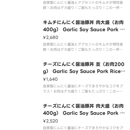
t）
自家製にんにく醤油とアクセントのキムチが相性抜
群！お肉はデカ盛り！ご飯もたっぷり！この一杯で
お腹いっぱい召し上がれ！
Homemade garlic soy sauce paired with kimc
キムチにんにく醤油豚丼 肉大盛（お肉
hi for an accent！With mega po
400g） Garlic Soy Sauce Pork Ri
ce Bowl with Kimchi（L 400g M
¥2,680
eat）
自家製にんにく醤油とアクセントのキムチが相性抜
群！お肉はデカ盛り！ご飯もたっぷり！この一杯で
お腹いっぱい召し上がれ！
Homemade garlic soy sauce paired with kimc
チーズにんにく醤油豚丼 並（お肉200
hi for an accent！With mega po
g） Garlic Soy Sauce Pork Rice
Bowl with Cheese（M 200g Mea
¥1,640
t）
自家製にんにく醤油にチーズでまろやかなコクをプ
ラス！お肉はデカ盛り！ご飯もたっぷり！この一杯
でお腹いっぱい召し上がれ！
Homemade garlic soy sauce with cheese for a
チーズにんにく醤油豚丼 肉大盛（お肉
mellow flavor！With mega po
400g） Garlic Soy Sauce Pork Ri
ce Bowl with Cheese（L 400g M
¥2,520
eat）
自家製にんにく醤油にチーズでまろやかなコクをプ