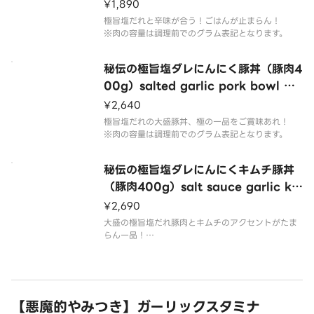
mchi pork bowl pork （200g por
¥1,890
k）
極旨塩だれと辛味が合う！ごはんが止まらん！
※肉の容量は調理前でのグラム表記となります。
秘伝の極旨塩ダレにんにく豚丼（豚肉4
00g）salted garlic pork bowl （4
00g of pork）
¥2,640
極旨塩だれの大盛豚丼、極の一品をご賞味あれ！
※肉の容量は調理前でのグラム表記となります。
秘伝の極旨塩ダレにんにくキムチ豚丼
（豚肉400g）salt sauce garlic ki
mchi pork bowl pork （400g por
¥2,690
k）
大盛の極旨塩だれ豚肉とキムチのアクセントがたま
らん一品！
※肉の容量は調理前でのグラム表記となります。
【悪魔的やみつき】ガーリックスタミナ