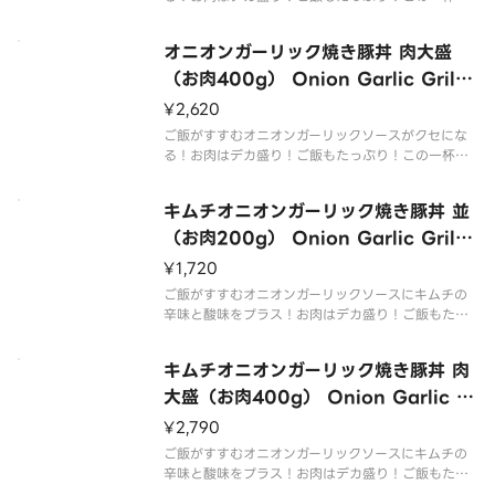
お腹いっぱい召し上がれ！
With addictive onion garlic sauce that goes w
オニオンガーリック焼き豚丼 肉大盛
ell with rice！With mega po
（お肉400g） Onion Garlic Grille
d Pork Rice Bowl（L 400g Mea
¥2,620
t）
ご飯がすすむオニオンガーリックソースがクセにな
る！お肉はデカ盛り！ご飯もたっぷり！この一杯で
お腹いっぱい召し上がれ！
With addictive onion garlic sauce that goes w
キムチオニオンガーリック焼き豚丼 並
ell with rice！With mega po
（お肉200g） Onion Garlic Grille
d Pork Rice Bowl with Kimchi
¥1,720
（M 200g Meat）
ご飯がすすむオニオンガーリックソースにキムチの
辛味と酸味をプラス！お肉はデカ盛り！ご飯もたっ
ぷり！この一杯でお腹いっぱい召し上がれ！
Onion garlic sauce that goes well with rice plu
キムチオニオンガーリック焼き豚丼 肉
s spicy ＆ sour k
大盛（お肉400g） Onion Garlic G
rilled Pork Rice Bowl with Kimc
¥2,790
hi（L 400g Meat）
ご飯がすすむオニオンガーリックソースにキムチの
辛味と酸味をプラス！お肉はデカ盛り！ご飯もたっ
ぷり！この一杯でお腹いっぱい召し上がれ！