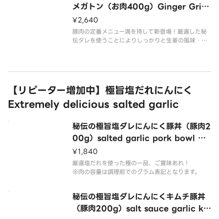
メガトン（お肉400g）Ginger Grille
d Megaton （400g of meat）
¥2,640
豚肉の定番メニュー満を持して新登場！厳選した秘
伝タレを使うことによりしっかりと生姜の風味・ほ
のかな甘さを備えた至高のこの一杯でお腹いっぱい
召し上がれ！
※肉の容量は調理前でのグラム表記となります。
【リピーター増加中】極旨塩だれにんにく
Extremely delicious salted garlic
秘伝の極旨塩ダレにんにく豚丼（豚肉2
00g）salted garlic pork bowl （2
00g of pork）
¥1,840
厳選塩だれを使った極の一品、ご賞味あれ！
※肉の容量は調理前でのグラム表記となります。
秘伝の極旨塩ダレにんにくキムチ豚丼
（豚肉200g）salt sauce garlic ki