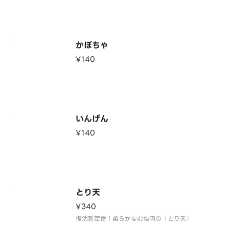
かぼちゃ
¥140
いんげん
¥140
とり天
¥340
復活新定番！柔らかなむね肉の「とり天」