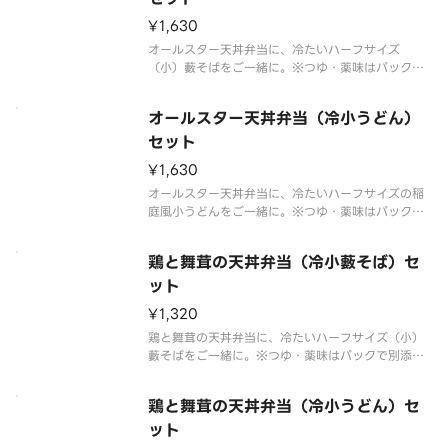
¥1,630
オールスター天丼弁当に、冷たいハーフサイズ
（小）藪そばをご一緒に。※つゆ・薬味はパックで
別添えです。※販売商品のアレルゲン情報に関しま
しては天丼てんやオフィシャルホームページにてご
オールスター天丼弁当（冷小うどん）
確認ください。※お弁当・盛合わせの天ぷらの具は
交換できません。※お弁当の天ぷらと
セット
¥1,630
オールスター天丼弁当に、冷たいハーフサイズの稲
庭風小うどんをご一緒に。※つゆ・薬味はパックで
別添えです。※販売商品のアレルゲン情報に関しま
しては天丼てんやオフィシャルホームページにてご
鶏と舞茸の天丼弁当（冷小藪そば）セ
確認ください。※お弁当・盛合わせの天ぷらの具は
交換できません。※お弁当の天ぷ
ット
¥1,320
鶏と舞茸の天丼弁当に、冷たいハーフサイズ（小）
藪そばをご一緒に。※つゆ・薬味はパックで別添え
です。※販売商品のアレルゲン情報に関しましては
天丼てんやオフィシャルホームページにてご確認く
鶏と舞茸の天丼弁当（冷小うどん）セ
ださい。※お弁当・盛合わせの天ぷらの具は交換で
きません。※お弁当の天ぷらとご
ット