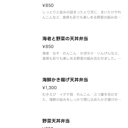
¥850
しっとりと旨みの詰まったとり天に、まいたけやれ
んこんなど、食感も彩りも楽しめる野菜の組み合わ
せました。 ※お弁当・盛合わせの天ぷらの具は交
換できません。※販売商品のアレルゲン情報に関し
ましては天丼てんやオフィシャルホームページにて
ご確認ください。※お弁当の天ぷ
海老と野菜の天丼弁当
¥850
海老・なす・れんこん・かぼちゃ・いんげんなど、
食感も彩りも楽しめる野菜の組み合わせました。
※お弁当・盛合わせの天ぷらの具は交換できませ
ん。※販売商品のアレルゲン情報に関しましては天
丼てんやオフィシャルホームページにてご確認くだ
さい。※お弁当の天ぷらとご飯の別
海鮮かき揚げ天丼弁当
¥1,300
むきえび・イタヤ貝・れんこん・三つ葉を合わせ
た、海鮮の旨みをしっかり閉じ込めたかき揚げの天
丼です。 ※お弁当・盛合わせの天ぷらの具は交換
できません。※販売商品のアレルゲン情報に関しま
しては天丼てんやオフィシャルホームページにてご
確認ください。※お弁当の天ぷらと
野菜天丼弁当