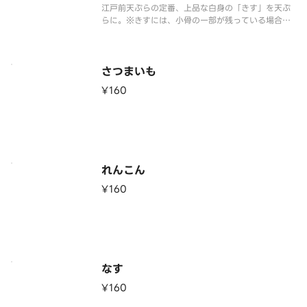
江戸前天ぷらの定番、上品な白身の「きす」を天ぷ
らに。※きすには、小骨の一部が残っている場合が
ございますのでご注意ください。きすは海域やエサ
により匂いに個体差があります。ご了承ください。
さつまいも
¥160
れんこん
¥160
なす
¥160