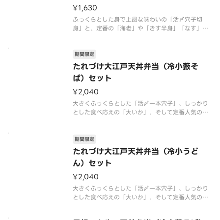
¥1,630
ふっくらとした身で上品な味わいの「活〆穴子切
身」と、定番の「海老」や「きす半身」「なす」な
どを組み合わせた、食べ応えのある一杯です。冷た
いハーフサイズの稲庭風小うどんをご一緒に。※き
期間限定
すには、小骨の一部が残っている場合がございます
のでご注意ください。きすは海域や
たれづけ大江戸天丼弁当（冷小藪そ
ば）セット
¥2,040
大きくふっくらとした「活〆一本穴子」、しっかり
とした食べ応えの「大いか」、そして定番人気の
「海老」と「いんげん」を香ばしく揚げ、甘辛い丼
たれにくぐらせました。コク深い味わいと軽やかな
食べ心地で、暑い季節でも食欲をそそる天丼です。
期間限定
冷たいハーフサイズの（小）藪そば
たれづけ大江戸天丼弁当（冷小うど
ん）セット
¥2,040
大きくふっくらとした「活〆一本穴子」、しっかり
とした食べ応えの「大いか」、そして定番人気の
「海老」と「いんげん」を香ばしく揚げ、甘辛い丼
たれにくぐらせました。コク深い味わいと軽やかな