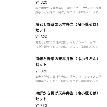
¥1,320
鶏と舞茸の天丼弁当に、冷たいハーフサイズの稲庭
風小うどんをご一緒に。※つゆ・薬味はパックで別
添えです。※販売商品のアレルゲン情報に関しまし
ては天丼てんやオフィシャルホームページにてご確
海老と野菜の天丼弁当（冷小藪そば）
認ください。※お弁当・盛合わせの天ぷらの具は交
換できません。※お弁当の天ぷら
セット
¥1,320
海老と野菜の天丼弁当に、冷たいハーフサイズ
（小）藪そばをご一緒に。※つゆ・薬味はパックで
別添えです。※販売商品のアレルゲン情報に関しま
しては天丼てんやオフィシャルホームページにてご
海老と野菜の天丼弁当（冷小うどん）
確認ください。※お弁当・盛合わせの天ぷらの具は
交換できません。※お弁当の天ぷらと
セット
¥1,320
海老と野菜の天丼弁当に、冷たいハーフサイズの稲
庭風小うどんをご一緒に。※つゆ・薬味はパックで
別添えです。※販売商品のアレルゲン情報に関しま
しては天丼てんやオフィシャルホームページにてご
海鮮かき揚げ天丼弁当（冷小藪そば）
確認ください。※お弁当・盛合わせの天ぷらの具は
交換できません。※お弁当の天ぷ
セット
¥1,770