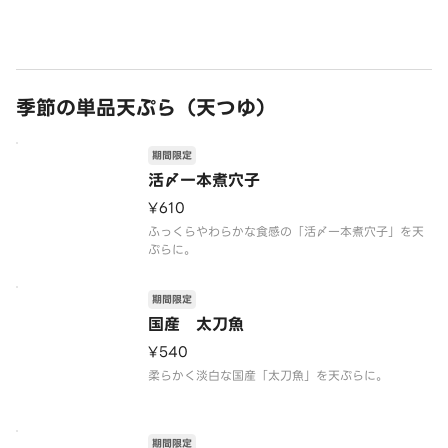
季節の単品天ぷら（天つゆ）
期間限定
活〆一本煮穴子
¥610
ふっくらやわらかな食感の「活〆一本煮穴子」を天
ぷらに。
期間限定
国産 太刀魚
¥540
柔らかく淡白な国産「太刀魚」を天ぷらに。
期間限定