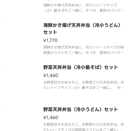
海鮮かき揚げ天丼弁当に、冷たいハーフサイズ
（小）藪そばをご一緒に。※つゆ・薬味はパックで
別添えです。※販売商品のアレルゲン情報に関しま
しては天丼てんやオフィシャルホームページにてご
海鮮かき揚げ天丼弁当（冷小うどん）
確認ください。※お弁当・盛合わせの天ぷらの具は
交換できません。※お弁当の天ぷらと
セット
¥1,770
海鮮かき揚げ天丼弁当に、冷たいハーフサイズの稲
庭風小うどんをご一緒に。※つゆ・薬味はパックで
別添えです。※販売商品のアレルゲン情報に関しま
しては天丼てんやオフィシャルホームページにてご
野菜天丼弁当（冷小藪そば）セット
確認ください。※お弁当・盛合わせの天ぷらの具は
交換できません。※お弁当の天ぷ
¥1,460
お野菜好きのあなたに、お野菜だけの天丼弁当。冷
たいハーフサイズ（小）藪そばをご一緒に。 ※つ
ゆ・薬味はパックで別添えです。※販売商品のアレ
ルゲン情報に関しましては天丼てんやオフィシャル
ホームページにてご確認ください。※お弁当・盛合
わせの天ぷらの具は交換できませ
野菜天丼弁当（冷小うどん）セット
¥1,460
お野菜好きのあなたに、お野菜だけの天丼弁当。冷
たいハーフサイズの稲庭風小うどんをご一緒に。