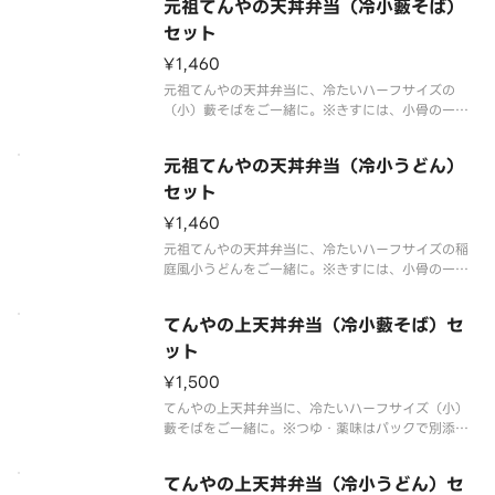
元祖てんやの天丼弁当（冷小藪そば）
食べ心地で、暑い季節でも食欲をそそる天丼です。
冷たいハーフサイズの稲庭風小うど
セット
¥1,460
元祖てんやの天丼弁当に、冷たいハーフサイズの
（小）藪そばをご一緒に。※きすには、小骨の一部
が残っている場合がございますのでご注意くださ
い。きすは海域やエサにより匂いに個体差がありま
元祖てんやの天丼弁当（冷小うどん）
す。ご了承ください。※つゆ・薬味はパックで別添
えです。※販売商品のアレルゲン情報
セット
¥1,460
元祖てんやの天丼弁当に、冷たいハーフサイズの稲
庭風小うどんをご一緒に。※きすには、小骨の一部
が残っている場合がございますのでご注意くださ
い。きすは海域やエサにより匂いに個体差がありま
てんやの上天丼弁当（冷小藪そば）セ
す。ご了承ください。※つゆ・薬味はパックで別添
えです。※販売商品のアレルゲン情
ット
¥1,500
てんやの上天丼弁当に、冷たいハーフサイズ（小）
藪そばをご一緒に。※つゆ・薬味はパックで別添え
です。※販売商品のアレルゲン情報に関しましては
天丼てんやオフィシャルホームページにてご確認く
てんやの上天丼弁当（冷小うどん）セ
ださい。※お弁当・盛合わせの天ぷらの具は交換で