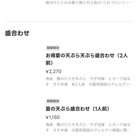
味付けとたれの香り高さが人気の“たれづけシリー
ズ”。大きくふっくらとした「活〆一本穴子」、しっ
かりとした食べ応えの「大いか」、そして定番人気
の「海老」と「いんげん」を香ばしく揚げ、甘辛い
丼たれにくぐらせました。※販
盛合わせ
期間限定
お得夏の天ぷら天ぷら盛合わせ（2人
前）
¥2,270
海老・鰹のたたき天ぷら・穴子切身・とろ～り旨な
す・きす半身 各2人前 ※販売商品のアレルゲン情
報に関しましては天丼てんやオフィシャルホームペ
ージにてご確認ください。※盛合わせの天ぷらの具
は交換できません。※カトラリーのご用意は、割り
期間限定
ばしのみです。
夏の天ぷら盛合わせ（1人前）
¥1,150
海老・鰹のたたき天ぷら・穴子切身・とろ～り旨な
す・きす半身 ※販売商品のアレルゲン情報に関し
ましては天丼てんやオフィシャルホームページにて