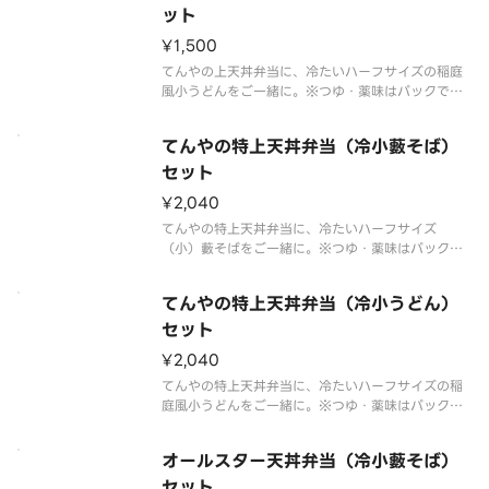
きません。※お弁当の天ぷらとご
ット
¥1,500
てんやの上天丼弁当に、冷たいハーフサイズの稲庭
風小うどんをご一緒に。※つゆ・薬味はパックで別
添えです。※販売商品のアレルゲン情報に関しまし
ては天丼てんやオフィシャルホームページにてご確
てんやの特上天丼弁当（冷小藪そば）
認ください。※お弁当・盛合わせの天ぷらの具は交
換できません。※お弁当の天ぷら
セット
¥2,040
てんやの特上天丼弁当に、冷たいハーフサイズ
（小）藪そばをご一緒に。※つゆ・薬味はパックで
別添えです。※販売商品のアレルゲン情報に関しま
しては天丼てんやオフィシャルホームページにてご
てんやの特上天丼弁当（冷小うどん）
確認ください。※お弁当・盛合わせの天ぷらの具は
交換できません。※お弁当の天ぷらと
セット
¥2,040
てんやの特上天丼弁当に、冷たいハーフサイズの稲
庭風小うどんをご一緒に。※つゆ・薬味はパックで
別添えです。※販売商品のアレルゲン情報に関しま
しては天丼てんやオフィシャルホームページにてご
オールスター天丼弁当（冷小藪そば）
確認ください。※お弁当・盛合わせの天ぷらの具は
交換できません。※お弁当の天ぷ
セット