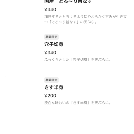
国産 とろ～り旨なす
¥340
加熱するととろけるようにやわらかく甘みが引き立
つ「とろ〜り旨なす」の天ぷら。
期間限定
穴子切身
¥340
ふっくらとした「穴子切身」を天ぷらに。
期間限定
きす半身
¥200
淡白な味わいの「きす半身」を天ぷらに。