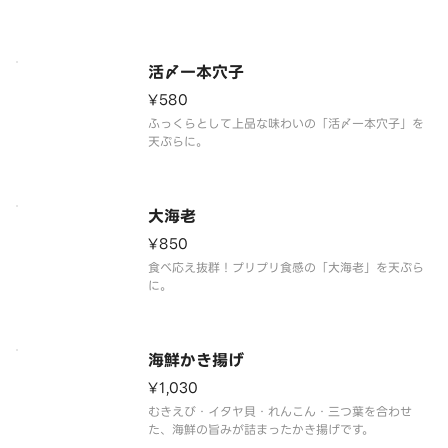
活〆一本穴子
¥580
ふっくらとして上品な味わいの「活〆一本穴子」を
天ぷらに。
大海老
¥850
食べ応え抜群！プリプリ食感の「大海老」を天ぷら
に。
海鮮かき揚げ
¥1,030
むきえび・イタヤ貝・れんこん・三つ葉を合わせ
た、海鮮の旨みが詰まったかき揚げです。