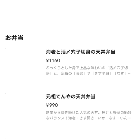
※つゆ・薬味はパックで別添えです。※販売商品の
アレルゲン情報に関しましては天丼てんやオフィシ
ャルホームページにてご確認ください。※お弁当・
盛合わせの天ぷらの具は交換でき
お弁当
海老と活〆穴子切身の天丼弁当
¥1,160
ふっくらとした身で上品な味わいの「活〆穴子切
身」と、定番の「海老」や「きす半身」「なす」な
どを組み合わせた、食べ応えのある一杯です。海
老・活〆穴子切身・きす半身・なす・れんこん・い
んげん ※きすには、小骨の一部が残っている場合
がございますのでご注意ください。き
元祖てんやの天丼弁当
¥990
創業から磨き続けた人気の天丼。魚介と野菜の絶妙
なバランス！海老・きす開き・いか・なす・いんげ
ん ※きすには、小骨の一部が残っている場合がご
ざいますのでご注意ください。きすは海域やエサに
より匂いに個体差があります。ご了承ください。※