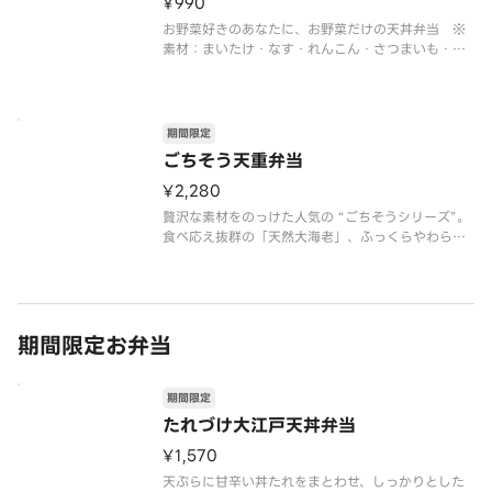
¥990
お野菜好きのあなたに、お野菜だけの天丼弁当 ※
素材：まいたけ・なす・れんこん・さつまいも・か
ぼちゃ・いんげん ※販売商品のアレルゲン情報に
関しましては天丼てんやオフィシャルホームページ
にてご確認ください。※お弁当・盛り合わせの天ぷ
らの具は交換できません。※お弁
期間限定
ごちそう天重弁当
¥2,280
贅沢な素材をのっけた人気の “ごちそうシリーズ”。
食べ応え抜群の「天然大海老」、ふっくらやわらか
な食感の「活〆一本煮穴子」と「穴子切身」の2種類
の穴子を一度にお楽しみいただけます。※お弁当・
盛合わせの天ぷらの具は交換できません。※販売商
品のアレルゲン情報に関し
期間限定お弁当
期間限定
たれづけ大江戸天丼弁当
¥1,570
天ぷらに甘辛い丼たれをまとわせ、しっかりとした