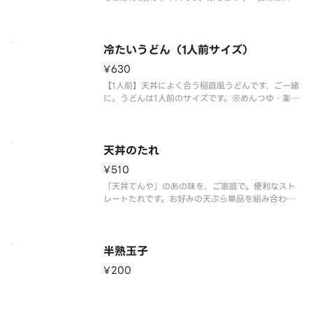
クで別添えにてお届けいたします。
冷たいうどん（1人前サイズ）
¥630
【1人前】天丼によく合う稲庭風うどんです、ご一緒
に。うどんは1人前のサイズです。※めんつゆ・薬味
はパックで別添えにてお届けいたします。
天丼のたれ
¥510
「天丼てんや」のあの味を、ご家庭で。便利なスト
レートたれです。お好みの天ぷら単品を組み合わせ
て、オリジナルマイ天丼が作れます。こっくりとし
た味わいで時短料理の調味料にもご活用いただけま
す。
半熟玉子
¥200