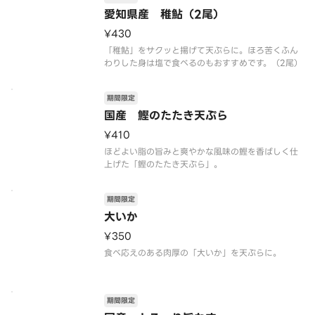
愛知県産 稚鮎（2尾）
¥430
「稚鮎」をサクッと揚げて天ぷらに。ほろ苦くふん
わりした身は塩で食べるのもおすすめです。（2尾）
期間限定
国産 鰹のたたき天ぷら
¥410
ほどよい脂の旨みと爽やかな風味の鰹を香ばしく仕
上げた「鰹のたたき天ぷら」。
期間限定
大いか
¥350
食べ応えのある肉厚の「大いか」を天ぷらに。
期間限定