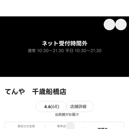
ネット受付時間外
通常 10:30～21:30 平日 10:30～21:30
てんや 千歳船橋店
68件のレビュー
4.6
(
68
)
店舗詳細
出前館がお届け
最低注文金額
標準送料