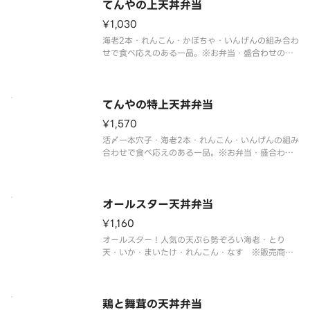
販売商品のアレルゲン情報に関し
てんやの上天丼弁当
¥1,030
海老2本・れんこん・かぼちゃ・いんげんの組み合わ
せで食べ応えのある一品。※お弁当・盛合わせの天
ぷらの具は交換できません。※販売商品のアレルゲ
ン情報に関しましては天丼てんやオフィシャルホー
ムページにてご確認ください。※お弁当の天ぷらと
ご飯の別盛りはできません。※
てんやの特上天丼弁当
¥1,570
活〆一本穴子・海老2本・れんこん・いんげんの組み
合わせで食べ応えのある一品。※お弁当・盛合わせ
の天ぷらの具は交換できません。※販売商品のアレ
ルゲン情報に関しましては天丼てんやオフィシャル
ホームページにてご確認ください。※お弁当の天ぷ
らとご飯の別盛りはできません
オールスター天丼弁当
¥1,160
オールスター！人気の天ぷら勢ぞろい海老・とり
天・いか・まいたけ・れんこん・なす ※販売商品
のアレルゲン情報に関しましては天丼てんやオフィ
シャルホームページにてご確認ください。※お弁
当・盛合わせの天ぷらの具は交換できません。※お
弁当の天ぷらとご飯の別盛りはできま
鶏と舞茸の天丼弁当