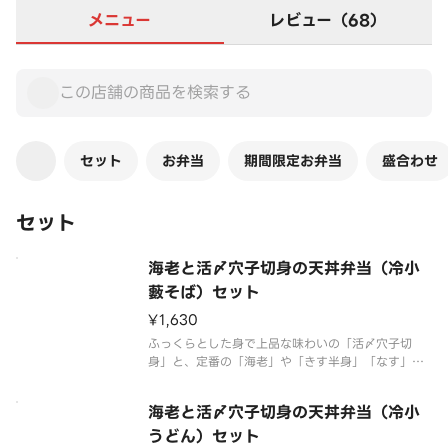
メニュー
レビュー（68）
セット
お弁当
期間限定お弁当
盛合わせ
セット
海老と活〆穴子切身の天丼弁当（冷小
藪そば）セット
¥1,630
ふっくらとした身で上品な味わいの「活〆穴子切
身」と、定番の「海老」や「きす半身」「なす」な
どを組み合わせた、食べ応えのある一杯です。冷た
いハーフサイズの（小）藪そばをご一緒に。※きす
海老と活〆穴子切身の天丼弁当（冷小
には、小骨の一部が残っている場合がございますの
でご注意ください。きすは海域やエ
うどん）セット