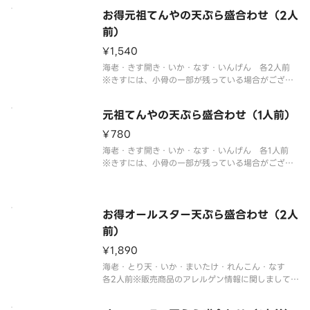
ご確認ください。※盛合わせの天ぷらの具は交換で
お得元祖てんやの天ぷら盛合わせ（2人
きません。※カトラリーのご用意は、割りばしのみ
前）
です。
¥1,540
海老・きす開き・いか・なす・いんげん 各2人前
※きすには、小骨の一部が残っている場合がござい
ますのでご注意ください。きすは海域やエサにより
匂いに個体差があります。ご了承ください。※販売
元祖てんやの天ぷら盛合わせ（1人前）
商品のアレルゲン情報に関しましては天丼てんやオ
フィシャルホームページにてご
¥780
海老・きす開き・いか・なす・いんげん 各1人前
※きすには、小骨の一部が残っている場合がござい
ますのでご注意ください。きすは海域やエサにより
匂いに個体差があります。ご了承ください。※販売
商品のアレルゲン情報に関しましては天丼てんやオ
フィシャルホームページにてご
お得オールスター天ぷら盛合わせ（2人
前）
¥1,890
海老・とり天・いか・まいたけ・れんこん・なす
各2人前※販売商品のアレルゲン情報に関しましては
天丼てんやオフィシャルホームページにてご確認く
ださい。※盛合わせの天ぷらの具は交換できませ