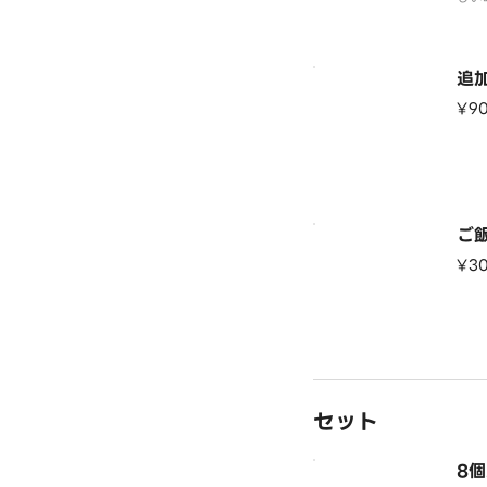
追
¥9
ご
¥3
セット
8