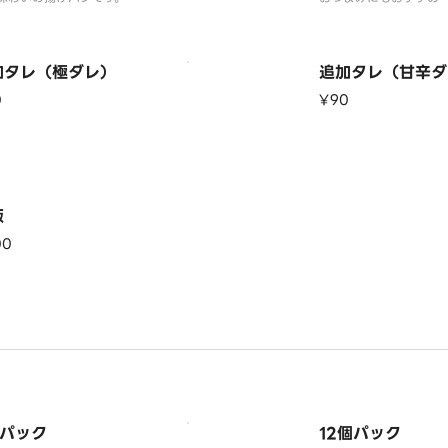
加タレ（極ダレ）
追加タレ（甘辛ダ
0
¥90
飯
00
個パック
12個パック