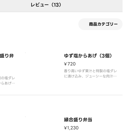
レビュー（13）
商品カテゴリー
盛り弁
ゆず塩からあげ（3個）
¥720
香り高いゆず果汁と特製の塩ダレ
に漬け込み、ジューシーな肉汁と
製の塩ダレ
爽やかな香りと酸味が口いっぱい
からあげ」
に広がるからあげです。
もも」を一
るお弁当で
個、カリ
縁合盛り弁当
¥1,230