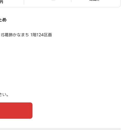
1円
ため
IS葛飾かなまち 1階124区画
さい。