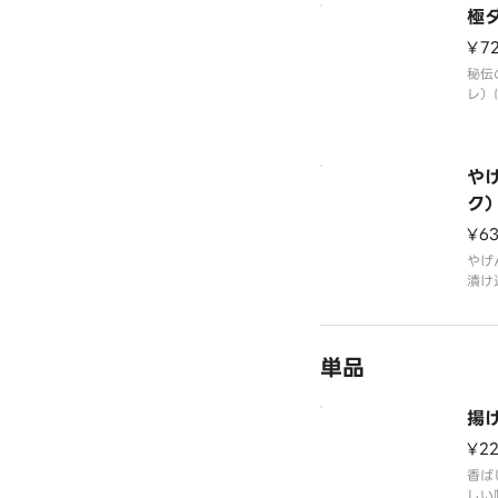
極
¥7
秘伝
レ）
りの
ジュ
み白
や
ク
¥6
やげ
漬け
わっ
単品
揚
¥2
香ば
しい