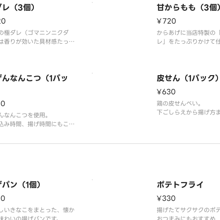
込めた、肉汁たっぷり
ダレ（3個）
甘からもも（3個
くジューシーなからあげ
20
¥720
の極ダレ（ゴマニンニクダ
からあげに当店特製の
は香りが効いた具材感たっぷ
レ」をたっぷりかけて
特製ダレ。
た。
ーシーなからあげに絶妙に絡
いご飯と相性抜群です。
げんなんこつ（1パッ
皮せん（1パック
）
¥630
30
鶏の皮せんべい。
下ごしらえから揚げ方
んなんこつを使用。
んこだわったパリパリ
込み時間、揚げ時間にもこだ
た専門店の味。
げパン（1個）
ポテトフライ
20
¥330
しいきなこをまとった、懐か
揚げたてサクサクのポ
味わいの揚げパンです。
おつまみにもおすすめ