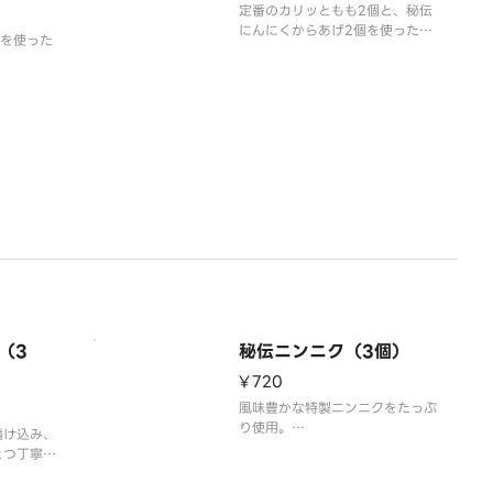
定番のカリッともも2個と、秘伝
にんにくからあげ2個を使った縁
個を使った
特製お弁当です。
（3
秘伝ニンニク（3個）
¥720
風味豊かな特製ニンニクをたっぷ
り使用。
漬け込み、
秘伝の漬け込みダレで肉の中まで
とつ丁寧に
味をしみ込ませた、にんにく好き
ュッと閉じ
にはたまらない一品。