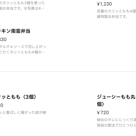
のカリッともも3個を使った
¥1,230
製お弁当です。※写真は4個
定番のカリッともも4
です
縁特製お弁当です。
チキン南蛮弁当
330
タルタルソースで召し上がっ
ただくカリッともも4個のチ
南蛮弁当です。
リッともも（3個）
ジューシーもも丸
個）
60
¥720
ッと香ばしく揚がった皮が絶
秘伝のタレにじっくり
りのからあげは鶏肉本来の旨
独自の製法でひとつひ
しっかり味わえる一品です。
丸く形作り、旨味をギ