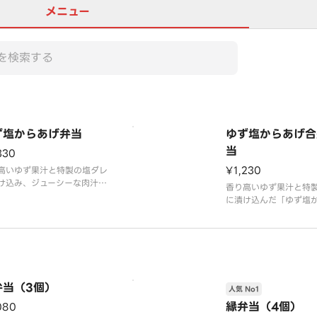
メニュー
ず塩からあげ弁当
ゆず塩からあげ合
当
330
¥1,230
高いゆず果汁と特製の塩ダレ
け込み、ジューシーな肉汁と
香り高いゆず果汁と特
かな香りと酸味が口いっぱい
に漬け込んだ「ゆず塩
がる「ゆず塩からあげ」をメ
と、人気の「カリッと
で楽しめるお弁当です。
度にお楽しみいただけ
す。（ゆず塩からあげ2
ッともも2個）
弁当（3個）
人気 No1
縁弁当（4個）
080