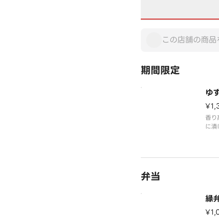
期間限定
ゆ
¥1,
香り
に漬
爽や
に広
イン
弁当
縁
¥1,