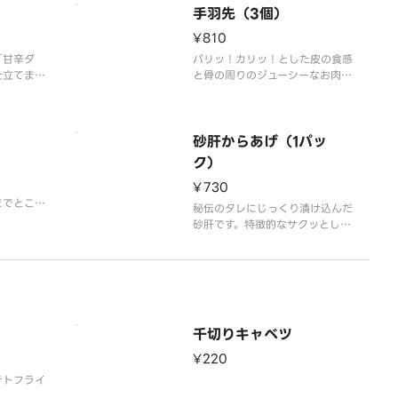
のやわらか
）
手羽先（3個）
。
¥810
「甘辛ダ
パリッ！カリッ！とした皮の食感
仕立てまし
と骨の周りのジューシーなお肉の
食感がたまらない手羽先からあ
げ。
）
砂肝からあげ（1パッ
ク）
¥730
までとこと
秘伝のタレにじっくり漬け込んだ
の一品。
砂肝です。特徴的なサクッとした
⻭ごたえ、コリコリとした⾷感が
クセになる⼀品です。
千切りキャベツ
¥220
テトフライ