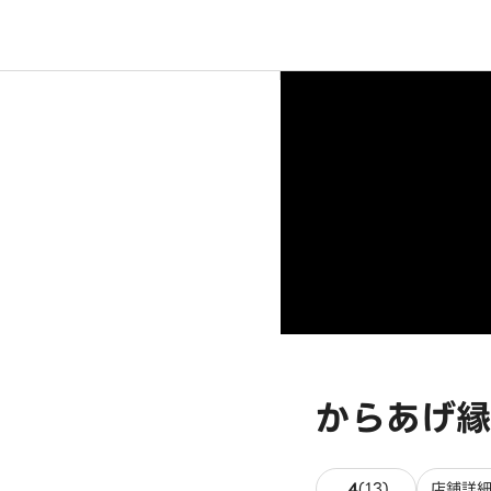
からあげ縁
13件のレビュ
4
(
13
)
店舗詳