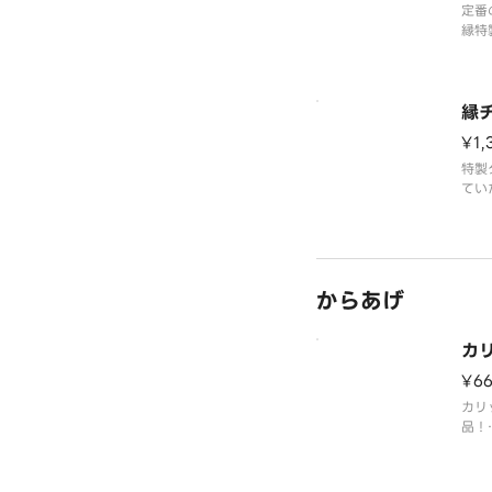
定番
縁特
入り
縁
¥1,
特製
てい
キン
からあげ
カ
¥6
カリ
品！
大ぶ
味を