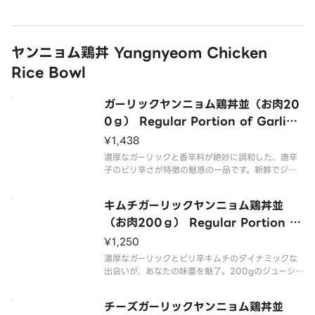
picy and sour taste of kimchi！ A sa
ヤンニョム鶏丼 Yangnyeom Chicken
Rice Bowl
ガーリックヤンニョム鶏丼並（お肉20
0ｇ） Regular Portion of Garlic
Yangnyeom Chicken Rice Bowl
¥1,438
（200g of Meat）
濃厚なガーリックと香辛料が絶妙に調和した、唐辛
子のピリ辛さが特徴の魅惑の一品です。新鮮でジュ
ーシーな鶏肉200gが、特製のヤンニョムソースに
絡まり、ご飯との相性抜群。一口食べれば、まさに
キムチガーリックヤンニョム鶏丼並
旨辛の舌鼓！ This attractive dish is a perf
（お肉200ｇ） Regular Portion Ki
mchi Garlic Yangnyeom Chicken
¥1,250
Rice Bowl （200g of Meat）
濃厚なガーリックとピリ辛キムチのダイナミックな
出会いが、あなたの味蕾を魅了。200gのジューシ
ーな鶏肉が、贅沢に絡まり、ご飯との相性は最高
潮。新しい辛旨フュージョン。食べれば、病みつき
チーズガーリックヤンニョム鶏丼並
になる驚きの美味しさをお楽しみください！ The d