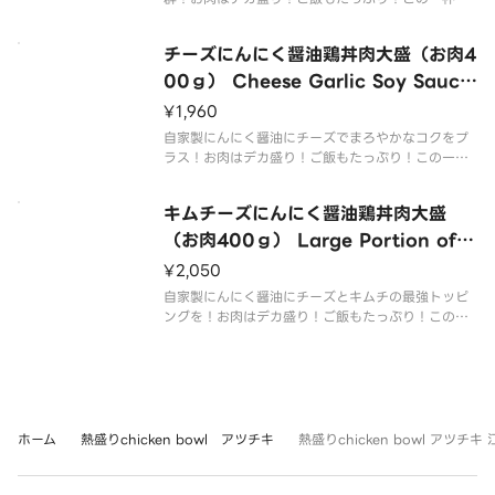
Meat）
お腹いっぱい召し上がれ！ Homemade garlic soy
sauce and kimchi accents go great togethe
チーズにんにく醤油鶏丼肉大盛（お肉4
r！ The mea
00ｇ） Cheese Garlic Soy Sauce
Chicken Rice Bowl with Large P
¥1,960
ortion of Meat （400g of Mea
自家製にんにく醤油にチーズでまろやかなコクをプ
t）
ラス！お肉はデカ盛り！ご飯もたっぷり！この一杯
でお腹いっぱい召し上がれ！ Homemade garlic s
oy sauce and cheese add a mild richness！ Th
キムチーズにんにく醤油鶏丼肉大盛
e meat is
（お肉400ｇ） Large Portion of K
imchi and Cheese Garlic Soy Sa
¥2,050
uce Chicken Rice Bowl （400g o
自家製にんにく醤油にチーズとキムチの最強トッピ
f Meat）
ングを！お肉はデカ盛り！ご飯もたっぷり！この一
杯でお腹いっぱい召し上がれ！ Homemade garlic
soy sauce with the strongest toppings of chee
se and k
ホーム
熱盛りchicken bowl アツチキ
熱盛りchicken bowl アツチ