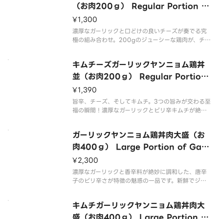
ynamic encou
（お肉200ｇ） Regular Portion of
Cheese Garlic Yangnyeom Chick
¥1,300
en Rice Bowl （200g of Meat）
濃厚なガーリックと口どけの良いチーズが奏でる究
極の組み合わせ。200gのジューシーな鶏肉が、チー
ズソースの愛らしいトッピングと一体化。辛旨とチ
ーズのハーモニーが贅沢に広がります。 The ultima
キムチーズガーリックヤンニョム鶏丼
te combination of rich garlic
並（お肉200ｇ） Regular Portion
of Kimchi and Cheese Garlic Ya
¥1,390
ngnyeom Chicken Rice Bowl （2
旨辛、チーズ、そしてキムチ。3つの旨みが交わる至
00g of Meat）
福の瞬間！濃厚なガーリックとピリ辛キムチが絶妙
にマッチし、その上にとろけるチーズソースが絶品
のハーモニーを奏でます。200gのジューシーな鶏肉
ガーリックヤンニョム鶏丼肉大盛（お
との贅沢な出会いで一度食べれば、舌の奥まで広が
る驚きの美味しさが病みつ
肉400ｇ） Large Portion of Garli
c Yangnyeom Chicken Rice Bow
¥2,300
l （400g of Meat）
濃厚なガーリックと香辛料が絶妙に調和した、唐辛
子のピリ辛さが特徴の魅惑の一品です。新鮮でジュ
ーシーな鶏肉400gが、特製のヤンニョムソースに
絡まり、ご飯との相性抜群。一口食べれば、まさに
キムチガーリックヤンニョム鶏丼肉大
旨辛の舌鼓！ This attractive dish is a perf
盛（お肉400ｇ） Large Portion Ki