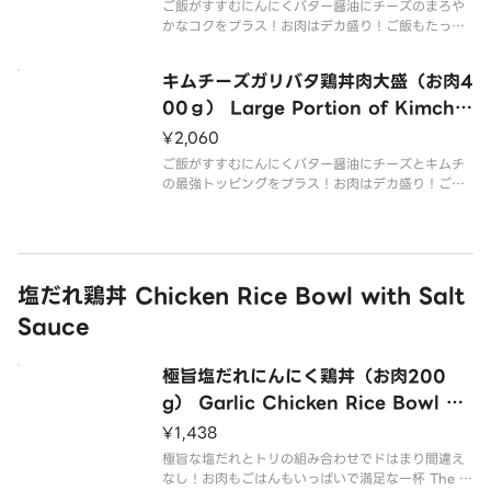
（400g of Meat）
ご飯がすすむにんにくバター醤油にチーズのまろや
かなコクをプラス！お肉はデカ盛り！ご飯もたっぷ
り！この一杯でお腹いっぱい召し上がれ！ Garlic b
utter soy sauce that goes well with rice added
キムチーズガリバタ鶏丼肉大盛（お肉4
with the
00ｇ） Large Portion of Kimchi
and Cheese Garlic Butter Chicke
¥2,060
n Rice Bowl （400g of Meat）
ご飯がすすむにんにくバター醤油にチーズとキムチ
の最強トッピングをプラス！お肉はデカ盛り！ご飯
もたっぷり！この一杯でお腹いっぱい召し上がれ G
arlic butter soy sauce with cheese and kimchi
toppings to ma
塩だれ鶏丼 Chicken Rice Bowl with Salt
Sauce
極旨塩だれにんにく鶏丼（お肉200
g） Garlic Chicken Rice Bowl wi
th Delicious Salt sauce （200g o
¥1,438
f Meat）
極旨な塩だれとトリの組み合わせでドはまり間違え
なし！お肉もごはんもいっぱいで満足な一杯 The c