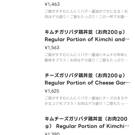
en Rice Bowl （200g of Meat）
¥1,463
ご飯がすすむにんにくバター醤油がクセになる！お
肉はデカ盛り！ご飯もたっぷり！この一杯でお腹い
っぱい召し上がれ！ The garlic butter soy sauce i
s addictive！ The meat is huge！ Plenty of ric
キムチガリバタ鶏丼並（お肉200ｇ）
e
Regular Portion of Kimchi and
Garlic Butter Chicken Rice Bowl
¥1,563
（200g of Meat）
ご飯がすすむにんにくバター醤油にキムチの辛味と
酸味をプラス！お肉はデカ盛り！ご飯もたっぷり！
この一杯でお腹いっぱい召し上がれ！ Garlic butter
soy sauce with spicy and sour kimchi to make
チーズガリバタ鶏丼並（お肉200ｇ）
your ri
Regular Portion of Cheese Garli
c Butter Chicken Rice Bowl （20
¥1,625
0g of Meat）
ご飯がすすむにんにくバター醤油にチーズのまろや
かなコクをプラス！お肉はデカ盛り！ご飯もたっぷ
り！この一杯でお腹いっぱい召し上がれ！ Garlic b
utter soy sauce that goes well with rice added
キムチーズガリバタ鶏丼並（お肉200
with the
ｇ） Regular Portion of Kimchi a
nd Cheese Garlic Butter Chicken
¥1,390