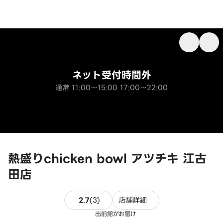
ネット受付時間外
通常 11:00～15:00 17:00～22:00
熱盛りchicken bowl アツチキ 江古
田店
3件のレビュー
2.7
(
3
)
店舗詳細
出前館がお届け