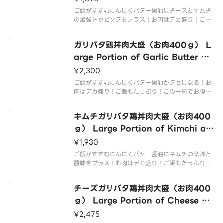
Rice Bowl （200g of Meat）
ご飯がすすむにんにくバター醤油にチーズとキムチ
の最強トッピングをプラス！お肉はデカ盛り！ご飯
もたっぷり！この一杯でお腹いっぱい召し上がれ G
arlic butter soy sauce with cheese and kimchi
ガリバタ鶏丼肉大盛（お肉400ｇ） L
toppings to ma
arge Portion of Garlic Butter Ch
icken Rice Bowl （400g of Mea
¥2,300
t）
ご飯がすすむにんにくバター醤油がクセになる！お
肉はデカ盛り！ご飯もたっぷり！この一杯でお腹い
っぱい召し上がれ！ The garlic butter soy sauce i
s addictive！ The meat is huge！ Plenty of ric
キムチガリバタ鶏丼肉大盛（お肉400
e
ｇ） Large Portion of Kimchi an
d Garlic Butter Chicken Rice Bo
¥1,930
wl （400g of Meat）
ご飯がすすむにんにくバター醤油にキムチの辛味と
酸味をプラス！お肉はデカ盛り！ご飯もたっぷり！
この一杯でお腹いっぱい召し上がれ！ Garlic butter
soy sauce with spicy and sour kimchi to make
チーズガリバタ鶏丼肉大盛（お肉400
your ri
ｇ） Large Portion of Cheese Ga
rlic Butter Chicken Rice Bowl
¥2,475