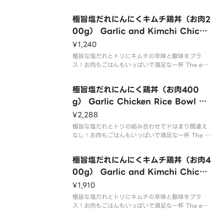
ombination of the extremely tasty salt sauce
and chicken is sure to get you addic
極旨塩だれにんにくキムチ鶏丼（お肉2
00g） Garlic and Kimchi Chicke
n Rice Bowl with Delicious Salt s
¥1,240
auce （200g of Meat）
極旨な塩だれとトリにキムチの辛味と酸味をプラ
ス！お肉もごはんもいっぱいで満足な一杯 The extr
emely tasty salt sauce and chicken with the s
picy and sour taste of kimchi！ A sa
極旨塩だれにんにく鶏丼（お肉400
g） Garlic Chicken Rice Bowl wi
th Delicious Salt sauce （400g o
¥2,288
f Meat）
極旨な塩だれとトリの組み合わせでドはまり間違え
なし！お肉もごはんもいっぱいで満足な一杯 The c
ombination of the extremely tasty salt sauce
and chicken is sure to get you addic
極旨塩だれにんにくキムチ鶏丼（お肉4
00g） Garlic and Kimchi Chicke
n Rice Bowl with Delicious Salt s
¥1,910
auce （400g of Meat）
極旨な塩だれとトリにキムチの辛味と酸味をプラ
ス！お肉もごはんもいっぱいで満足な一杯 The extr
emely tasty salt sauce and chicken with the s