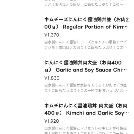
ラス！お肉はデカ盛り！ご飯もたっぷり！この一杯
でお腹いっぱい召し上がれ！ Homemade garlic s
oy sauce and cheese add a mild richness！ Th
キムチーズにんにく醤油鶏丼並（お肉2
e meat is
00ｇ） Regular Portion of Kimch
i and Cheese Garlic Soy Sauce
¥1,370
Chicken Rice Bowl （200g of M
自家製にんにく醤油にチーズとキムチの最強トッピ
eat）
ングを！お肉はデカ盛り！ご飯もたっぷり！この一
杯でお腹いっぱい召し上がれ！ Homemade garlic
soy sauce with the strongest toppings of chee
にんにく醤油鶏丼肉大盛（お肉400
se and k
ｇ） Garlic and Soy Sauce Chick
en Rice Bowl with Large Portion
¥1,830
of Meat （400g of Meat）
自家製にんにく醤油が食欲をそそる！お肉はデカ盛
り！ご飯もたっぷり！この一杯でお腹いっぱい召し
上がれ！ Homemade garlic soy sauce is appeti
zing！ The meat is huge！ Plenty of rice！ Enj
キムチにんにく醤油鶏丼 肉大盛（お肉
o
400ｇ） Kimchi and Garlic Soy S
auce Chicken Rice Bowl with La
¥1,920
rge Portion of Meat （400g of
自家製にんにく醤油とアクセントのキムチが相性抜
群！お肉はデカ盛り！ご飯もたっぷり！この一杯で