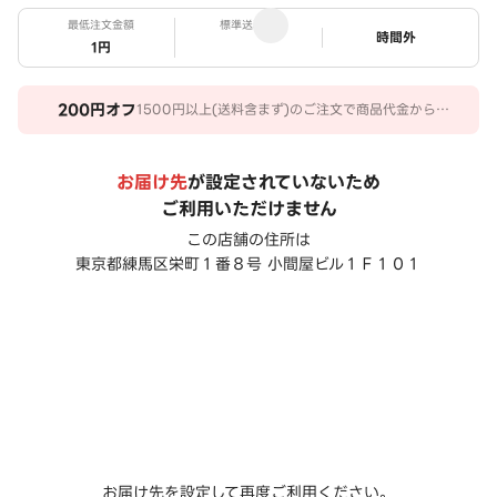
最低注文金額
標準送料
ステータス
時間外
1円
200
円オフ
1500円以上(送料含まず)のご注文で商品代金から
200円オフ。 期間：2026/05/15～2026/08/12
お届け先
が設定されていないため
ご利用いただけません
この店舗の住所は
東京都練馬区栄町１番８号 小間屋ビル１Ｆ１０１
お届け先を設定して再度ご利用ください。