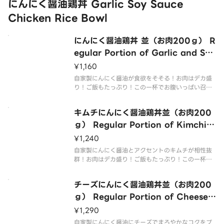
にんにく醤油鶏丼 Garlic Soy Sauce
Chicken Rice Bowl
にんにく醤油鶏丼 並（お肉200ｇ） R
egular Portion of Garlic and Soy
Sauce Chicken Rice Bowl （200
¥1,160
g of Meat）
自家製にんにく醤油が食欲をそそる！お肉はデカ盛
り！ご飯もたっぷり！この一杯でお腹いっぱい召し
上がれ！ Homemade garlic soy sauce is appeti
zing！ The meat is huge！ Plenty of rice！ Enj
キムチにんにく醤油鶏丼並（お肉200
o
ｇ） Regular Portion of Kimchi a
nd Garlic Soy Sauce Chicken Ric
¥1,240
e Bowl （200g of Meat）
自家製にんにく醤油とアクセントのキムチが相性抜
群！お肉はデカ盛り！ご飯もたっぷり！この一杯で
お腹いっぱい召し上がれ！ Homemade garlic soy
sauce and kimchi accents go great togethe
チーズにんにく醤油鶏丼並（お肉200
r！ The mea
ｇ） Regular Portion of Cheese
Garlic Soy Sauce Chicken Rice B
¥1,290
owl （200g of Meat）
自家製にんにく醤油にチーズでまろやかなコクをプ