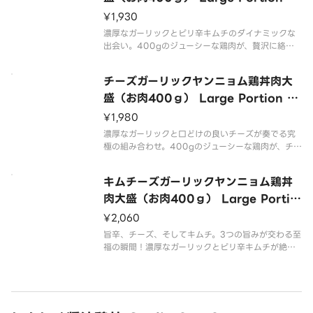
mchi Garlic Yangnyeom Chicken
¥1,930
Rice Bowl （400g of Meat）
濃厚なガーリックとピリ辛キムチのダイナミックな
出会い。400gのジューシーな鶏肉が、贅沢に絡ま
り、ご飯との相性は最高潮。新しい辛旨フュージョ
ン。食べれば、病みつきになる驚きの美味しさをお
チーズガーリックヤンニョム鶏丼肉大
楽しみください！ A dynamic encounter of rich
盛（お肉400ｇ） Large Portion of
Cheese Garlic Yangnyeom Chick
¥1,980
en Rice Bowl （400g of Meat）
濃厚なガーリックと口どけの良いチーズが奏でる究
極の組み合わせ。400gのジューシーな鶏肉が、チ
ーズソースの愛らしいトッピングと一体化。辛旨と
チーズのハーモニーが贅沢に広がります。 The ulti
キムチーズガーリックヤンニョム鶏丼
mate combination of rich garlic
肉大盛（お肉400ｇ） Large Portio
n of Kimchi and Cheese Garlic Y
¥2,060
angnyeom Chicken Rice Bowl
旨辛、チーズ、そしてキムチ。3つの旨みが交わる至
（400g of Meat）
福の瞬間！濃厚なガーリックとピリ辛キムチが絶妙
にマッチし、その上にとろけるチーズソースが絶品
のハーモニーを奏でます。400gのジューシーな鶏
肉との贅沢な出会いで一度食べれば、舌の奥まで広
がる驚きの美味しさが病みつ