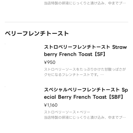
当店特製の卵液にじっくりと漬け込み、中までプル
プルとろふわでモチモチなフレンチトーストです。
メープルシロップをたっぷりとかけ、お召し上がり
ください！（メープルソース付き）
※ホイップクリームは別料金です。
Maple sau
ベリーフレンチトースト
ストロベリーフレンチトースト Straw
berry French Toast【SF】
¥950
ストロベリーソースをたっぷりかけた甘酸っぱさが
クセになるフレンチトーストです。
当店特製の卵液にじっくりと漬け込み、中までプル
プルとろふわでモチモチな食感をお楽しみいただけ
スペシャルベリーフレンチトースト Sp
ます！
※メープルシロップ、ホイップクリームは別料金で
ecial Berry French Toast【SBF】
す。
¥1,160
Tangy and swee
ストロベリーソース＋ベリー
当店特製の卵液にじっくりと漬け込み、中までプル
プルとろふわでモチモチな食感をお楽しみいただけ
ます！