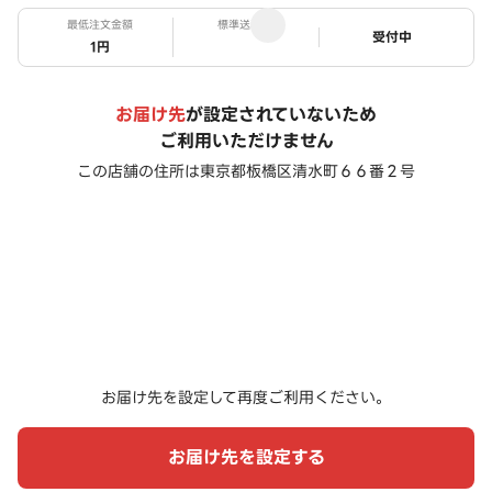
最低注文金額
標準送料
ステータス
受付中
1円
お届け先
が設定されていないため
ご利用いただけません
この店舗の住所は
東京都板橋区清水町６６番２号
お届け先を設定して再度ご利用ください。
お届け先を設定する