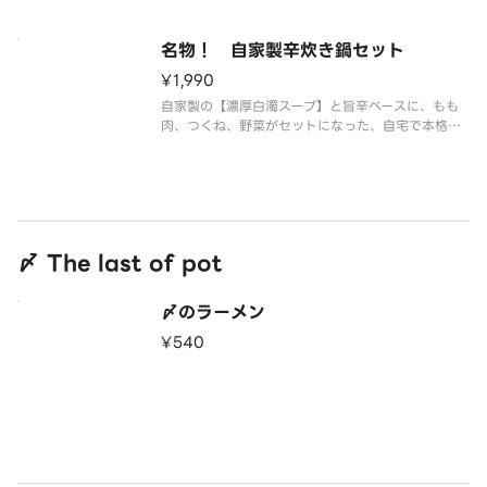
※鍋具とスープをアルミ鍋（IH非対応）に入れたセ
ットです。お肉は火入れしてありますが、コンロで
の調理が必要となります。
名物！ 自家製辛炊き鍋セット
※追加もも肉も安全のため
¥1,990
自家製の【濃厚白濁スープ】と旨辛ベースに、もも
肉、つくね、野菜がセットになった、自宅で本格鍋
が楽しめます（1人前から注文OK）
※鍋具とスープをアルミ鍋（IH非対応）に入れたセ
ットです。お肉は火入れしてありますが、コンロで
の調理が必要となります。
※追加もも肉
〆 The last of pot
〆のラーメン
¥540